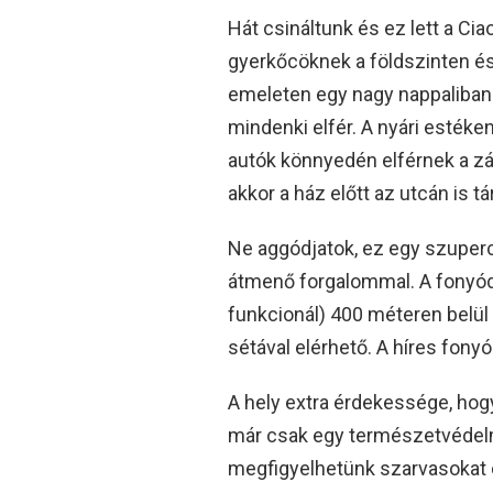
Hát csináltunk és ez lett a Ci
gyerkőcöknek a földszinten é
emeleten egy nagy nappaliban
mindenki elfér. A nyári estéke
autók könnyedén elférnek a zá
akkor a ház előtt az utcán is tá
Ne aggódjatok, ez egy szuper
átmenő forgalommal. A fonyódi
funkcionál) 400 méteren belül
sétával elérhető. A híres fony
A hely extra érdekessége, hogy
már csak egy természetvédelmi 
megfigyelhetünk szarvasokat é