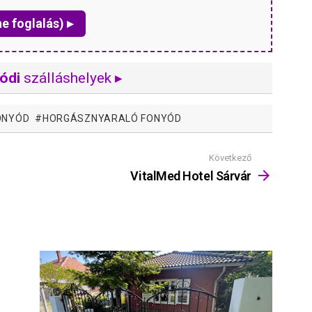
ne foglalás) ▸
ódi
szálláshelyek ▸
ONYÓD
HORGÁSZNYARALÓ FONYÓD
Következő
VitalMed Hotel Sárvár