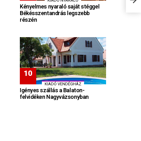
KIADÓ NYARALÓ
Kényelmes nyaraló saját stéggel
Békésszentandrás legszebb
részén
KIADÓ VENDÉGHÁZ
Igényes szállás a Balaton-
felvidéken Nagyvázsonyban