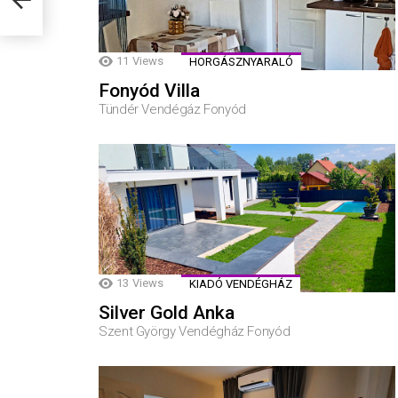
11
Views
HORGÁSZNYARALÓ
Fonyód Villa
Tündér Vendégáz Fonyód
13
Views
KIADÓ VENDÉGHÁZ
Silver Gold Anka
Szent György Vendégház Fonyód