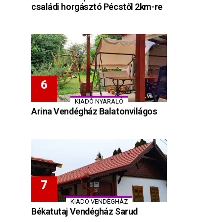
családi horgásztó Pécstől 2km-re
KIADÓ NYARALÓ
Arina Vendégház Balatonvilágos
KIADÓ VENDÉGHÁZ
Békatutaj Vendégház Sarud