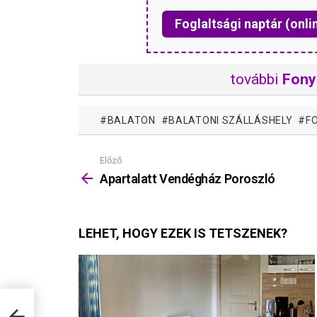
Foglaltsági naptár (onli
további
Fony
BALATON
BALATONI SZÁLLÁSHELY
F
Előző
Mutass
többet
Apartalatt Vendégház Poroszló
LEHET, HOGY EZEK IS TETSZENEK?