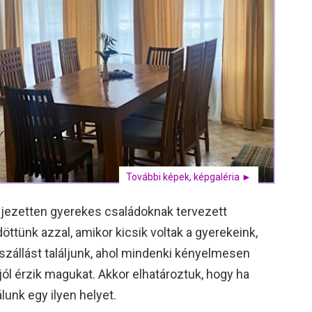
További képek, képgaléria ►
ejezetten gyerekes családoknak tervezett
öttünk azzal, amikor kicsik voltak a gyerekeink,
szállást találjunk, ahol mindenki kényelmesen
 jól érzik magukat. Akkor elhatároztuk, hogy ha
lunk egy ilyen helyet.