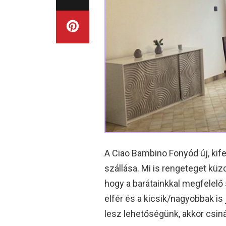
A Ciao Bambino Fonyód új, kif
szállása. Mi is rengeteget küzd
hogy a barátainkkal megfelelő 
elfér és a kicsik/nagyobbak is
lesz lehetőségünk, akkor csiná