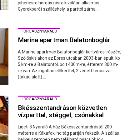
pihenésre horgászásra kiválóan alkalmas.
Gyerekbarát szálláshely, a parttól zárha ...
HORGÁSZNYARALÓ
Marina apartman Balatonboglár
A Marina apartman Balatonboglár kertvárosi részén,
Szőlőskislakon az Epres utcában 2003-ban épült, kb
5 km-re a Balatontól, bolt 400m-re, étterem 300 m-
re van. Az ingatlan előkerttel, 2 védett terasszal
(árkád alatt) ...
HORGÁSZNYARALÓ
Bkésszentandráson közvetlen
vízparttal, stéggel, csónakkal
Ligeti 8 Nyaraló A ház Békésszentandrástól 200
méterre a Kákafoki holtág partján fekszik. A szállás
hellyel szemben nem található nyaralók így