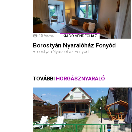
15
Views
KIADÓ VENDÉGHÁZ
Borostyán Nyaralóház Fonyód
Borostyán Nyaralóház Fonyód
TOVÁBBI
HORGÁSZNYARALÓ