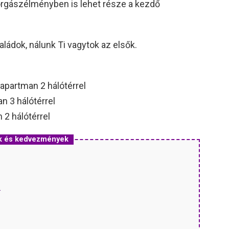
orgászélményben is lehet része a kezdő
ládok, nálunk Ti vagytok az elsők.
 apartman 2 hálótérrel
n 3 hálótérrel
 2 hálótérrel
k és kedvezmények
.