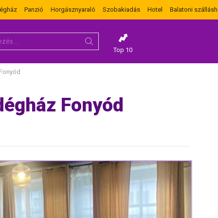
dégház
Panzió
Horgásznyaraló
Szobakiadás
Hotel
Balatoni szállásh
Top 10
 Fonyód
dégház Fonyód