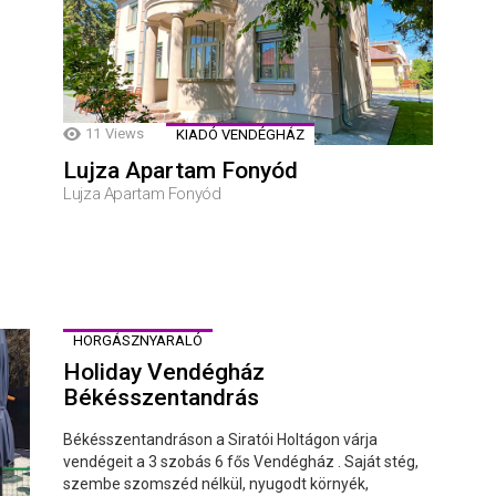
11
Views
KIADÓ VENDÉGHÁZ
Lujza Apartam Fonyód
Lujza Apartam Fonyód
HORGÁSZNYARALÓ
Holiday Vendégház
Békésszentandrás
Békésszentandráson a Siratói Holtágon várja
vendégeit a 3 szobás 6 fős Vendégház . Saját stég,
szembe szomszéd nélkül, nyugodt környék,