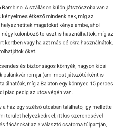
ao Bambino. A szálláson külön játszószoba van a
s kényelmes étkező mindenkinek, míg az
 helyezhetitek magatokat kényelembe, ahol
n négy különböző teraszt is használhattok, míg az
rt kertben vagy ha azt más célokra használnátok,
rolhatjátok őket.
csendes és biztonságos környék, nagyon kicsi
 palánkvár romjai (ami most játszótérként is
 találhatóak, míg a Balaton egy könnyed 15 perces
ódi piac pedig az utca végén van.
 a ház egy szélső utcában található, így mellette
terület helyezkedik el, itt kis szerencsével
s fácánokat az elválasztó csatorna túlpartján,