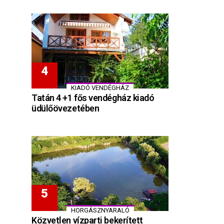
KIADÓ VENDÉGHÁZ
Tatán 4 +1 fős vendégház kiadó
üdülőövezetében
HORGÁSZNYARALÓ
Közvetlen vízparti bekerített