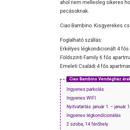
ahol nem mellesleg sikeres h
pecásoknak.
Ciao Bambino. Kisgyerekes csa
Foglalható szállás:
Erkélyes légkondicionált 4 fős
Földszinti Family 6 fős apartma
Emeleti Családi 4 fős apartman
Ciao Bambino Vendégház ára
Ingyenes parkolás
Ingyenes WIFI
Nyitvatartás: január 1. – január 1
Ingyenes légkondícionálás
2 szoba, 14 férőhely