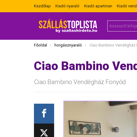
Kezdőlap
Kiadó nyaraló
Kiadó apartman
Kiadó ven
Search
for:
Itt vagy most:
Főoldal
horgásznyaraló
Ciao Bambino Vendégház
Ciao Bambino Ven
Ciao Bambino Vendégház Fonyód