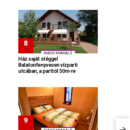
KIADÓ NYARALÓ
Ház saját stéggel
Balatonfenyvesen vízparti
utcában, a parttól 50m-re
Vita