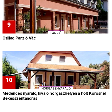
PANZIÓ
Csillag Panzió Vác
HORGÁSZNYARALÓ
Medencés nyaraló, kiváló horgászhelyen a holt Körösnél
Békésszentandrás