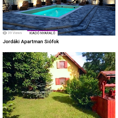
39
Views
KIADÓ NYARALÓ
Jordáki Apartman Siófok