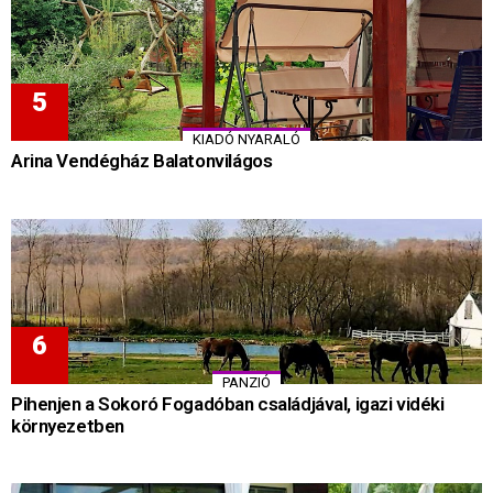
KIADÓ NYARALÓ
Arina Vendégház Balatonvilágos
PANZIÓ
Pihenjen a Sokoró Fogadóban családjával, igazi vidéki
környezetben