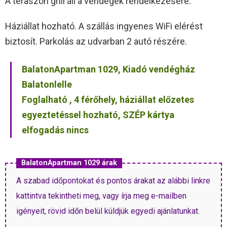
A teraszon grill áll a vendégek rendelkezésére.
Háziállat hozható. A szállás ingyenes WiFi elérést
biztosít. Parkolás az udvarban 2 autó részére.
BalatonApartman 1029, Kiadó vendégház
Balatonlelle
Foglalható , 4 férőhely, háziállat előzetes
egyeztetéssel hozható, SZÉP kártya
elfogadás nincs
BalatonApartman 1029 árak
A szabad időpontokat és pontos árakat az alábbi linkre
kattintva tekintheti meg, vagy írja meg e-mailben
igényeit, rövid időn belül küldjük egyedi ajánlatunkat.