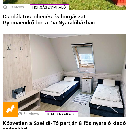
19
Views
HORGÁSZNYARALÓ
Csodálatos pihenés és horgászat
Gyomaendrődön a Dia Nyaralóházban
34
Views
KIADÓ NYARALÓ
Közvetlen a Szelidi-Tó partján 8 fős nyaraló kiadó