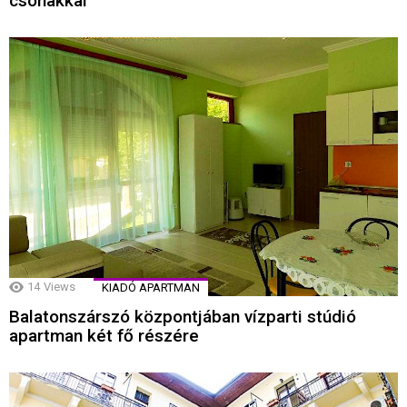
csónakkal
14
Views
KIADÓ APARTMAN
Balatonszárszó központjában vízparti stúdió
apartman két fő részére