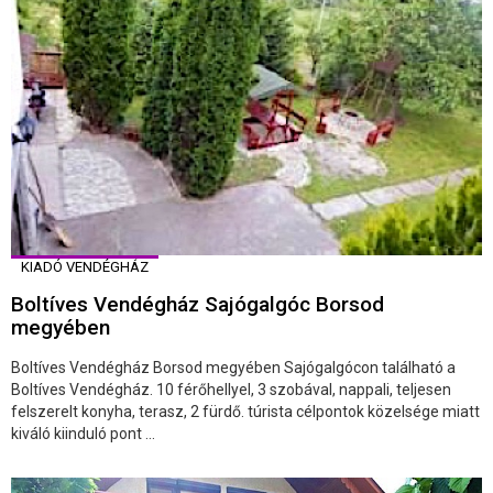
KIADÓ VENDÉGHÁZ
Boltíves Vendégház Sajógalgóc Borsod
megyében
Boltíves Vendégház Borsod megyében Sajógalgócon található a
Boltíves Vendégház. 10 férőhellyel, 3 szobával, nappali, teljesen
felszerelt konyha, terasz, 2 fürdő. túrista célpontok közelsége miatt
kiváló kiinduló pont ...