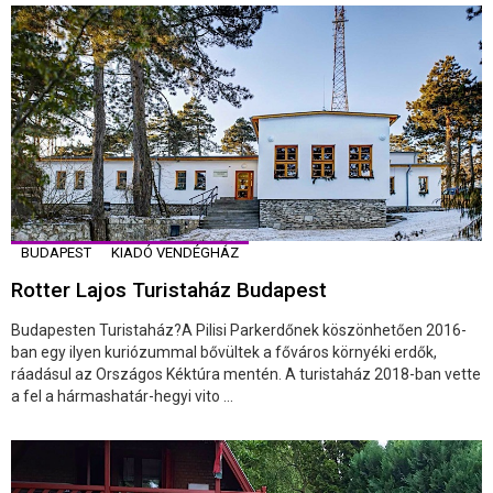
BUDAPEST
KIADÓ VENDÉGHÁZ
Rotter Lajos Turistaház Budapest
Budapesten Turistaház?A Pilisi Parkerdőnek köszönhetően 2016-
ban egy ilyen kuriózummal bővültek a főváros környéki erdők,
ráadásul az Országos Kéktúra mentén. A turistaház 2018-ban vette
a fel a hármashatár-hegyi vito ...