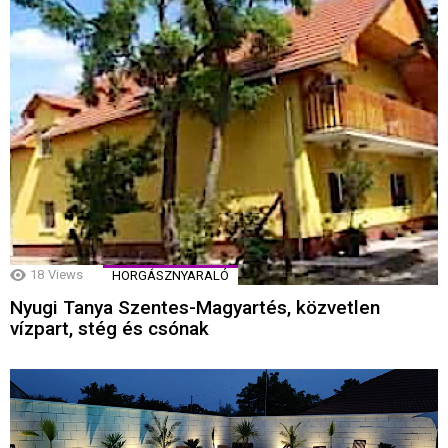
18
Views
HORGÁSZNYARALÓ
Nyugi Tanya Szentes-Magyartés, közvetlen
vízpart, stég és csónak