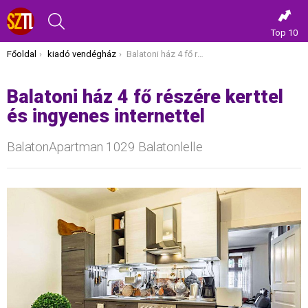
KERESÉS
Top 10
Itt vagy most:
Főoldal
kiadó vendégház
Balatoni ház 4 fő részére kerttel és ingyenes internettel
Balatoni ház 4 fő részére kerttel
és ingyenes internettel
BalatonApartman 1029 Balatonlelle