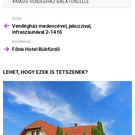
KIADÓ VENDÉGHÁZ BALATONLELLE
Előző
Mutass
többet
Vendégház medencével, jakuzzival,
infraszaunával 2-14 fő
Következő
Főnix Hotel Bükfürdő
LEHET, HOGY EZEK IS TETSZENEK?