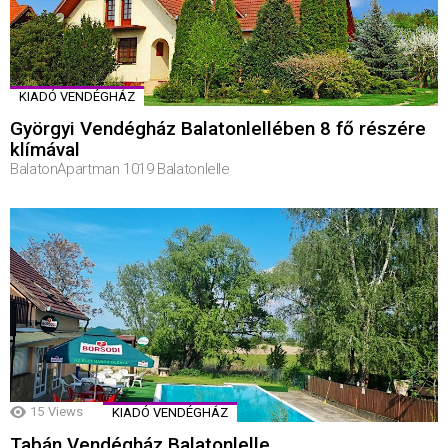
KIADÓ VENDÉGHÁZ
Györgyi Vendégház Balatonlellében 8 fő részére
klímával
BalatonApartman 1019 Balatonlelle
15
Views
KIADÓ VENDÉGHÁZ
Tabán Vendégház Balatonlelle