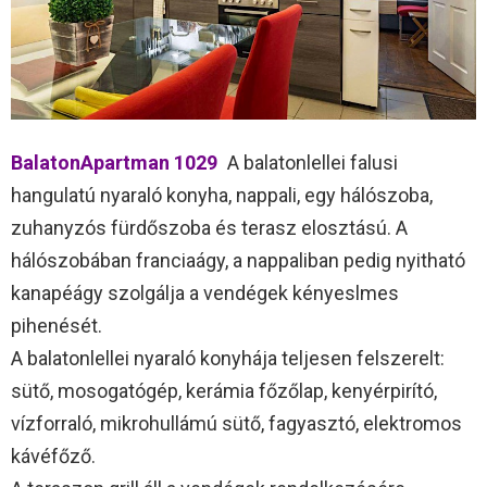
BalatonApartman 1029
A balatonlellei falusi
hangulatú nyaraló konyha, nappali, egy hálószoba,
zuhanyzós fürdőszoba és terasz elosztású. A
hálószobában franciaágy, a nappaliban pedig nyitható
kanapéágy szolgálja a vendégek kényeslmes
pihenését.
A balatonlellei nyaraló konyhája teljesen felszerelt:
sütő, mosogatógép, kerámia főzőlap, kenyérpirító,
vízforraló, mikrohullámú sütő, fagyasztó, elektromos
kávéfőző.