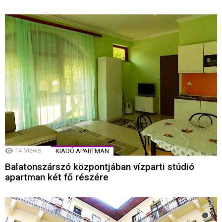
14
Views
KIADÓ APARTMAN
Balatonszárszó központjában vízparti stúdió
apartman két fő részére