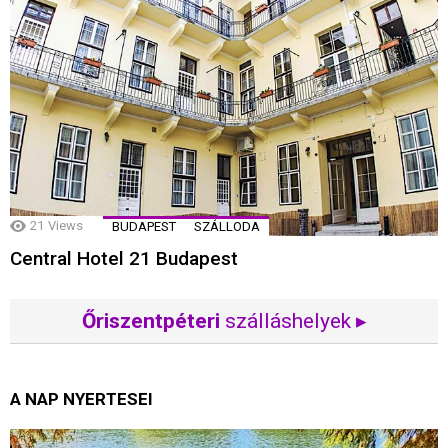
21
Views
BUDAPEST
SZÁLLODA
Central Hotel 21 Budapest
Őriszentpéteri
szálláshelyek ▸
A NAP NYERTESEI