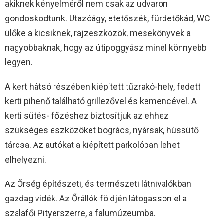
akiknek kényelméről nem csak az udvaron
gondoskodtunk. Utazóágy, etetőszék, fürdetőkád, WC
ülőke a kicsiknek, rajzeszközök, mesekönyvek a
nagyobbaknak, hogy az útipoggyász minél könnyebb
legyen.
A kert hátsó részében kiépített tűzrakó-hely, fedett
kerti pihenő található grillezővel és kemencével. A
kerti sütés- főzéshez biztosítjuk az ehhez
szükséges eszközöket bogrács, nyársak, hússütő
tárcsa. Az autókat a kiépített parkolóban lehet
elhelyezni.
Az Őrség építészeti, és természeti látnivalókban
gazdag vidék. Az Őrállók földjén látogasson el a
szalafői Pityerszerre, a falumúzeumba.