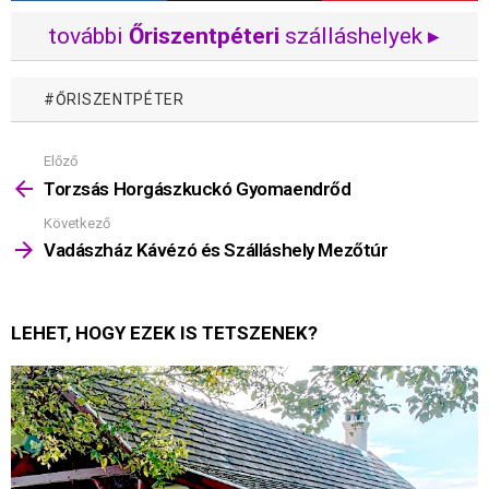
további
Őriszentpéteri
szálláshelyek ▸
ŐRISZENTPÉTER
Előző
Mutass
többet
Torzsás Horgászkuckó Gyomaendrőd
Következő
Vadászház Kávézó és Szálláshely Mezőtúr
LEHET, HOGY EZEK IS TETSZENEK?