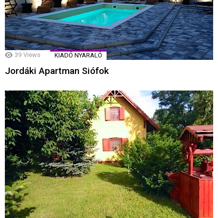
39
Views
KIADÓ NYARALÓ
Jordáki Apartman Siófok