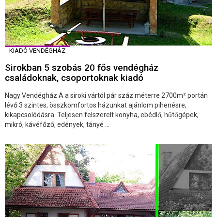
KIADÓ VENDÉGHÁZ
Sirokban 5 szobás 20 fős vendégház
családoknak, csoportoknak kiadó
Nagy Vendégház A a siroki vártól pár száz méterre 2700m² portán
lévő 3 szintes, összkomfortos házunkat ajánlom pihenésre,
kikapcsolódásra. Teljesen felszerelt konyha, ebédlő, hűtőgépek,
mikró, kávéfőző, edények, tányé ...