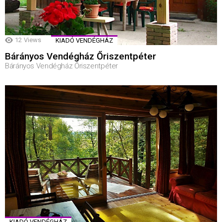
12
Views
KIADÓ VENDÉGHÁZ
Bárányos Vendégház Őriszentpéter
Bárányos Vendégház Őriszentpéter
KIADÓ VENDÉGHÁZ