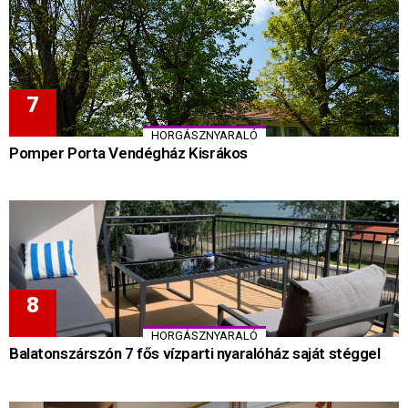
HORGÁSZNYARALÓ
Pomper Porta Vendégház Kisrákos
HORGÁSZNYARALÓ
Balatonszárszón 7 fős vízparti nyaralóház saját stéggel