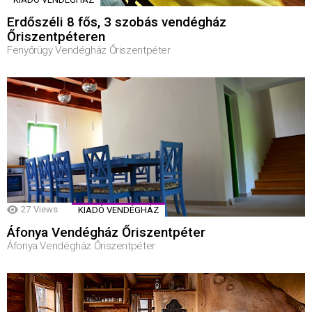
Erdőszéli 8 fős, 3 szobás vendégház
Őriszentpéteren
Fenyőrügy Vendégház Őriszentpéter
27
Views
KIADÓ VENDÉGHÁZ
Áfonya Vendégház Őriszentpéter
Áfonya Vendégház Őriszentpéter