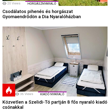
20
Views
HORGÁSZNYARALÓ
Csodálatos pihenés és horgászat
Gyomaendrődön a Dia Nyaralóházban
36
Views
KIADÓ NYARALÓ
Közvetlen a Szelidi-Tó partján 8 fős nyaraló kiadó
csónakkal