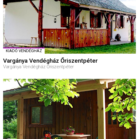
KIADÓ VENDÉGHÁZ
Vargánya Vendégház Őriszentpéter
Vargánya Vendégház Őriszentpéter