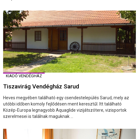
KIADÓ VENDÉGHÁZ
Tiszavirág Vendégház Sarud
Heves megyében található egy csendestelepülés Sarud, mely az
utóbbi időben komoly fejlődésen ment keresztűl. Itt található
Közép-Europa legnagyobb Aquaglide vizijátszótere, vizisportok
szerelmesei is találnak maguknak ...