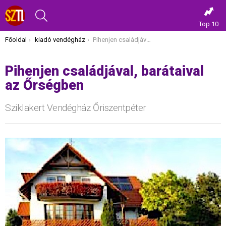
KERESÉS
Top 10
Itt vagy most:
Főoldal
kiadó vendégház
Pihenjen családjával, barátaival az Őrségben
Pihenjen családjával, barátaival
az Őrségben
Sziklakert Vendégház Őriszentpéter