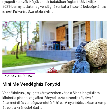
nyugodt környék. Kérjük ennek tudatában foglalni. Üdvözöljük.
2021-ben nyitottuk meg vendégházunkat a Tisza-tó bölcsőjeként is
ismert Kiskörén. Számtalan leh ...
KIADÓ VENDÉGHÁZ
Mini Me Vendégház Fonyód
Vendékházunk, nyugott környezetben várja a Sipos-hegyi kilátó
lábánál a pihenni vágyókat. Fónyód tiszta strandjairól, kiváló
éttermeiről és vendégszeretetéről híres. A nyári időszakban a komp
átrepíti a kirándulót Bad ...