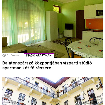
15
Views
KIADÓ APARTMAN
Balatonszárszó központjában vízparti stúdió
apartman két fő részére