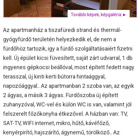
További képek, képgaléria ►
Az apartmanház a tiszafüredi strand és thermál-
gyógyfürdő területén helyezkedik el, de nem a
fürdőhöz tartozik, igy a fürdő szolgáltatásaiért fizetni
kell. Új épület kicsi füvesített, saját zárt udvarral, 1 db
ingyenes gépkocsi beállóval, most épített fedett nagy
terasszal, új kinti kerti bútorra hintaággyal,
napozóággyal.. Az apartmanban 2 szoba van, az egyik
2 ágyas, a másik 3 ágyas. Fürdőszoba új épített
zuhanyzóval, WC-vel és külön WC is van, valamint jól
felszerelt főzőkonyha étkezővel. A házban van: TV,
SAT-TV, WIFI internet, mikro, hűtő, kávéfőző,
kenyérpirító, hajszárító, ágynemű, törölköző.. Az