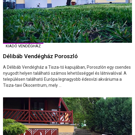
KIADÓ VENDÉGHÁZ
Délibáb Vendégház Poroszló
A Délibáb Vendégház a Tisza-tó kapujában, Poroszlón egy csendes
nyugodt helyen található számos lehetősséggel és látnivalóval. A
településen található Európa legnagyobb édesvízi akváriuma a
Tisza-tavi Ökocentrum, mely ...