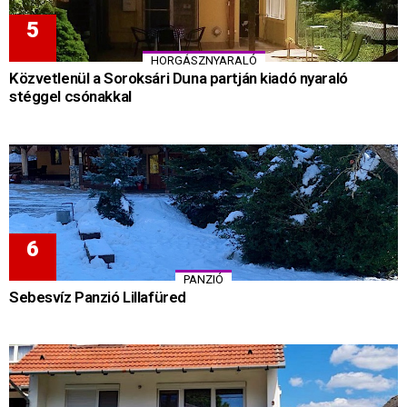
HORGÁSZNYARALÓ
Közvetlenül a Soroksári Duna partján kiadó nyaraló
stéggel csónakkal
PANZIÓ
Sebesvíz Panzió Lillafüred