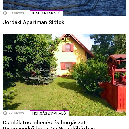
39
Views
KIADÓ NYARALÓ
Jordáki Apartman Siófok
22
Views
HORGÁSZNYARALÓ
Csodálatos pihenés és horgászat
Gyomaendrődön a Dia Nyaralóházban