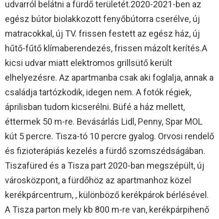
udvarról belátni a fürdő területét.2020-2021-ben az
egész bútor biolakkozott fenyőbútorra cserélve, új
matracokkal, új TV. frissen festett az egész ház, új
hűtő-fűtő klímaberendezés, frissen mázolt kerítés.A
kicsi udvar miatt elektromos grillsütő került
elhelyezésre. Az apartmanba csak aki foglalja, annak a
családja tartózkodik, idegen nem. A fotók régiek,
áprilisban tudom kicserélni. Büfé a ház mellett,
éttermek 50 m-re. Bevásárlás Lidl, Penny, Spar MOL
kút 5 percre. Tisza-tó 10 percre gyalog. Orvosi rendelő
és fizioterápiás kezelés a fürdő szomszédságában.
Tiszafüred és a Tisza part 2020-ban megszépült, új
városközpont, a fürdőhöz az apartmanhoz közel
kerékpárcentrum, , különböző kerékpárok bérlésével.
A Tisza parton mely kb 800 m-re van, kerékpárpihenő