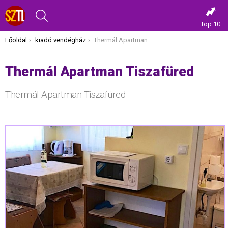
KERESÉS
Top 10
Itt vagy most:
Főoldal
kiadó vendégház
Thermál Apartman Tiszafüred
Thermál Apartman Tiszafüred
Thermál Apartman Tiszafüred