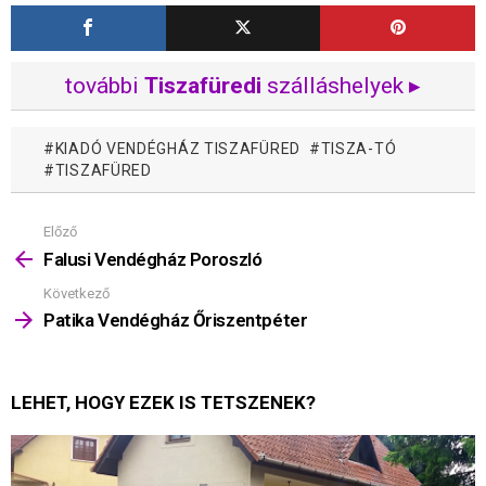
további
Tiszafüredi
szálláshelyek ▸
KIADÓ VENDÉGHÁZ TISZAFÜRED
TISZA-TÓ
TISZAFÜRED
Előző
Mutass
többet
Falusi Vendégház Poroszló
Következő
Patika Vendégház Őriszentpéter
LEHET, HOGY EZEK IS TETSZENEK?