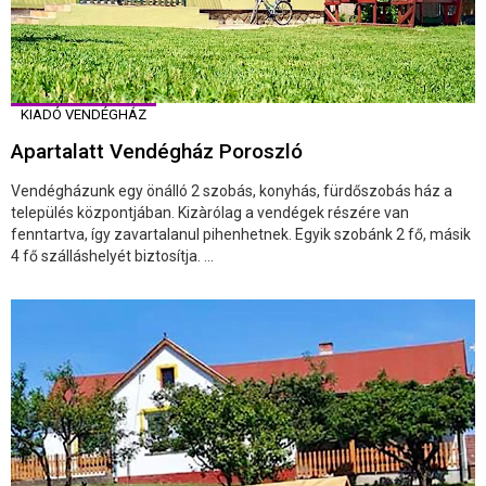
KIADÓ VENDÉGHÁZ
Apartalatt Vendégház Poroszló
Vendégházunk egy önálló 2 szobás, konyhás, fürdőszobás ház a
település központjában. Kizàrólag a vendégek részére van
fenntartva, így zavartalanul pihenhetnek. Egyik szobánk 2 fő, másik
4 fő szálláshelyét biztosítja. ...