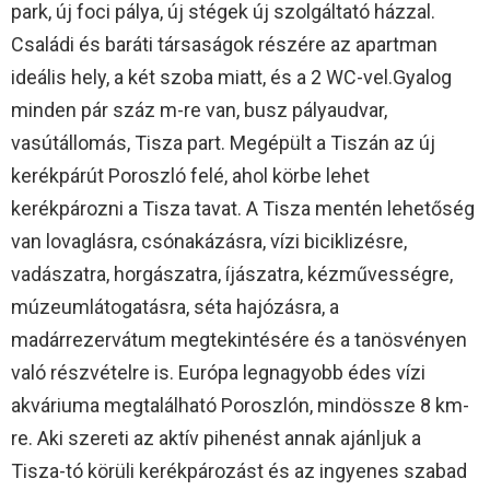
park, új foci pálya, új stégek új szolgáltató házzal.
Családi és baráti társaságok részére az apartman
ideális hely, a két szoba miatt, és a 2 WC-vel.Gyalog
minden pár száz m-re van, busz pályaudvar,
vasútállomás, Tisza part. Megépült a Tiszán az új
kerékpárút Poroszló felé, ahol körbe lehet
kerékpározni a Tisza tavat. A Tisza mentén lehetőség
van lovaglásra, csónakázásra, vízi biciklizésre,
vadászatra, horgászatra, íjászatra, kézművességre,
múzeumlátogatásra, séta hajózásra, a
madárrezervátum megtekintésére és a tanösvényen
való részvételre is. Európa legnagyobb édes vízi
akváriuma megtalálható Poroszlón, mindössze 8 km-
re. Aki szereti az aktív pihenést annak ajánljuk a
Tisza-tó körüli kerékpározást és az ingyenes szabad