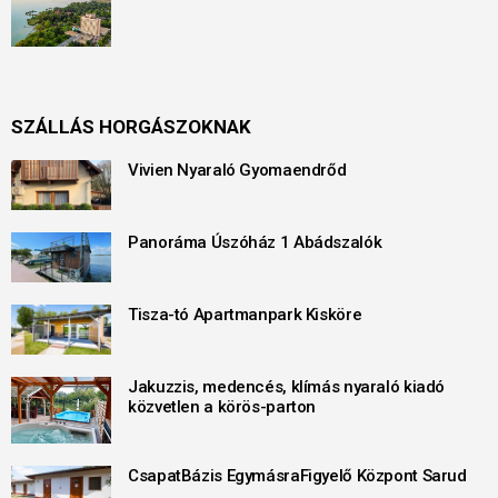
SZÁLLÁS HORGÁSZOKNAK
Vivien Nyaraló Gyomaendrőd
Panoráma Úszóház 1 Abádszalók
Tisza-tó Apartmanpark Kisköre
Jakuzzis, medencés, klímás nyaraló kiadó
közvetlen a körös-parton
CsapatBázis EgymásraFigyelő Központ Sarud