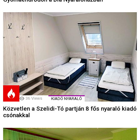
36
Views
KIADÓ NYARALÓ
Közvetlen a Szelidi-Tó partján 8 fős nyaraló kiadó
csónakkal