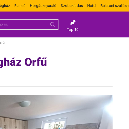
dégház
Panzió
Horgásznyaraló
Szobakiadás
Hotel
Balatoni szállásh
Top 10
rfű
gház Orfű