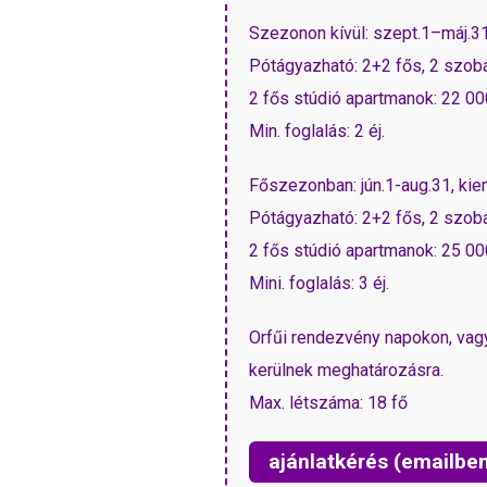
Szezonon kívül: szept.1–máj.31
Pótágyazható: 2+2 fős, 2 szobá
2 fős stúdió apartmanok: 22 000
Min. foglalás: 2 éj.
Főszezonban: jún.1-aug.31, ki
Pótágyazható: 2+2 fős, 2 szobá
2 fős stúdió apartmanok: 25 000
Mini. foglalás: 3 éj.
Orfűi rendezvény napokon, vag
kerülnek meghatározásra.
Max. létszáma: 18 fő
ajánlatkérés (emailbe