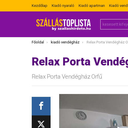
Kezdőlap
Kiadó nyaraló
Kiadó apartman
Kiadó ven
Search
for:
Itt vagy most:
Főoldal
kiadó vendégház
Relax Porta Vendégház O
Relax Porta Vendé
Relax Porta Vendégház Orfű