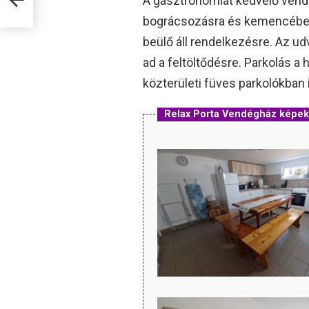
A gasztronómiát kedvelő vendé
bográcsozásra és kemencébe s
beülő áll rendelkezésre. Az ud
ad a feltöltődésre. Parkolás a h
közterületi füves parkolókba
Relax Porta Vendégház képek