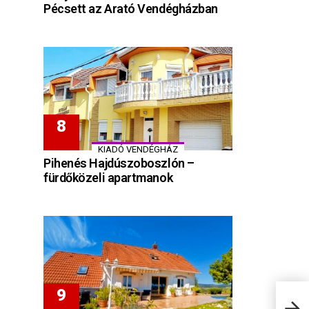
Pécsett az Arató Vendégházban
KIADÓ VENDÉGHÁZ
Pihenés Hajdúszoboszlón –
fürdőközeli apartmanok
Vill