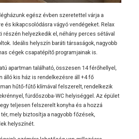
gházunk egész évben szeretettel várja a
re és kikapcsolódásra vágyó vendégeket. Relax
 részén helyezkedik el, néhány perces sétával
oltok. Ideális helyszín baráti társaságok, nagyobb
mas cégek csapatépítő programjainak is.
tú apartman található, összesen 14 férőhellyel,
n álló kis ház is rendelkezésre áll +4 fő
man hűtő-fűtő klímával felszerelt, rendelkezik
zekrénnyel, fürdőszoba-WC helyiséggel. Az épület
t egy teljesen felszerelt konyha és a hozzá
ér, mely biztosítja a nagyobb főzések,
ek helyszínét.