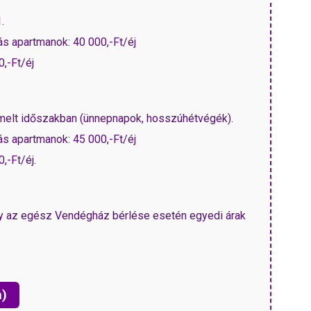
.
s apartmanok: 40 000,-Ft/éj
,-Ft/éj
emelt időszakban (ünnepnapok, hosszúhétvégék).
s apartmanok: 45 000,-Ft/éj
,-Ft/éj.
y az egész Vendégház bérlése esetén egyedi árak
n)