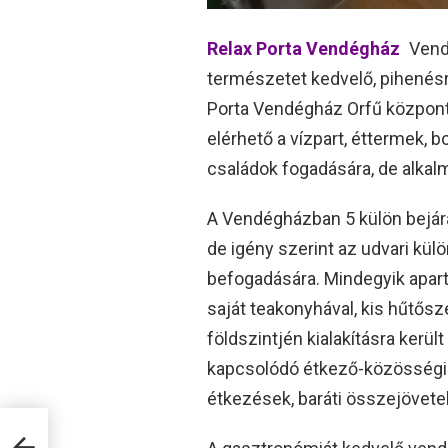
Relax Porta Vendégház
Vendé
természetet kedvelő, pihenés
Porta Vendégház Orfű központi
elérhető a vízpart, éttermek, b
családok fogadására, de alkal
A Vendégházban 5 külön bejára
de igény szerint az udvari külö
befogadására. Mindegyik apart
saját teakonyhával, kis hűtős
földszintjén kialakításra kerül
kapcsolódó étkező-közösségi t
étkezések, baráti összejövetel