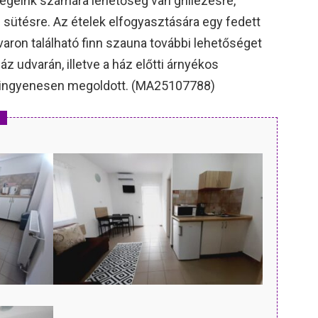
geink számára lehetőség van grillezésre,
ütésre. Az ételek elfogyasztására egy fedett
varon található finn szauna további lehetőséget
áz udvarán, illetve a ház előtti árnyékos
n ingyenesen megoldott. (MA25107788)