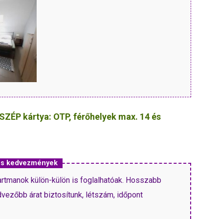
SZÉP kártya: OTP, férőhelyek max. 14 és
 és kedvezmények
artmanok külön-külön is foglalhatóak. Hosszabb
vezőbb árat biztosítunk, létszám, időpont