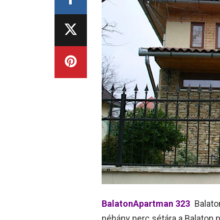
BalatonApartman 323
Balato
néhány perc sétára a Balaton p