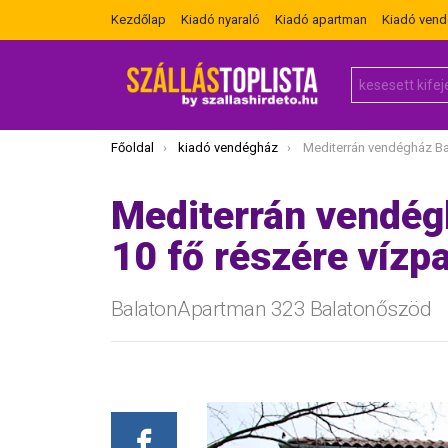
Kezdőlap
Kiadó nyaraló
Kiadó apartman
Kiadó ven
Search
for:
Itt vagy most:
Főoldal
kiadó vendégház
Mediterrán vendégház Balatonőszödben 10 
Mediterrán vendég
10 fő részére vízp
BalatonApartman 323 Balatonőszöd