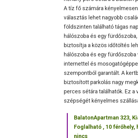
A tíz fő számára kényelmesen 
választás lehet nagyobb csalá
földszinten található tágas nap
hálószoba és egy fürdőszoba, v
biztosítja a közös időtöltés 
hálószoba és egy fürdőszoba v
internettel és mosogatógéppel
szempontból garantált. A kertb
biztosított parkolás nagy meg
perces sétára találhatók. Ez a
szépségét kényelmes szállása
BalatonApartman 323, K
Foglalható , 10 férőhely
nincs