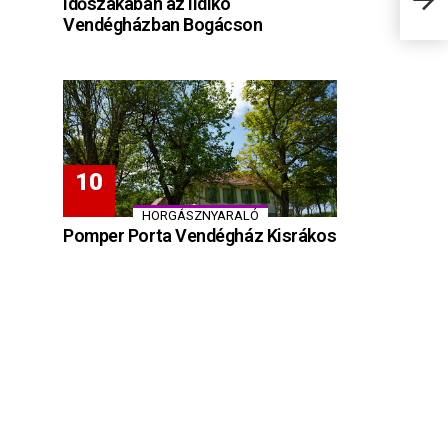
időszakában az Ildikó
Mag
Vendégházban Bogácson
HORGÁSZNYARALÓ
Pomper Porta Vendégház Kisrákos