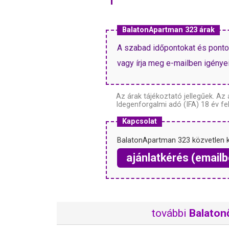
BalatonApartman 323 árak
A szabad időpontokat és pontos 
vagy írja meg e-mailben igényeit
Az árak tájékoztató jellegűek.
Az 
Idegenforgalmi adó (IFA) 18 év fel
Kapcsolat
BalatonApartman 323 közvetlen 
ajánlatkérés (emailb
további
Balaton