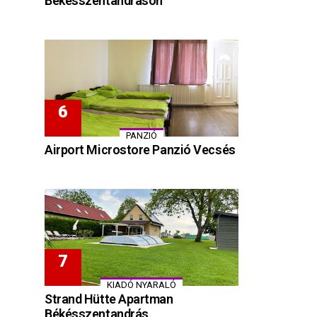
Békésszentandráson
PANZIÓ
Airport Microstore Panzió Vecsés
KIADÓ NYARALÓ
Strand Hütte Apartman
Békésszentandrás