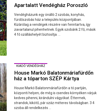
Apartalatt Vendégház Poroszló
Vendégházunk egy önálló 2 szobás, konyhás,
fürdőszobás ház a település központjában.
Kizàrólag a vendégek részére van fenntartva, így
zavartalanul pihenhetnek. Egyik szobánk 2 fő, másik
4 fő szálláshelyét biztosítja. ...
KIADÓ VENDÉGHÁZ
House Markó Balatonmáriafürdőn
ház a tóparton SZÉP Kártya
House Markó Balatonmáriafürdőn a tó partján,
központi helyen, de még is csendes környéken várjuk
kedves pihenni, kirándulni vágyókat. Éttermek,
strandok, kikötő, pár száz méteres távolságban. 3 4
szoba áll rendelkezés ...