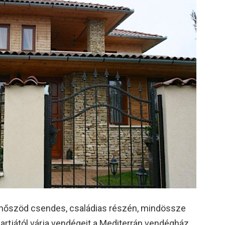
nőszöd csendes, családias részén, mindössze
artjától várja vendégeit a Mediterrán vendégház.