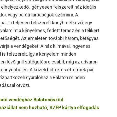
elhelyezkedő, igényesen felszerelt ház ideális
dok vagy baráti társaságok számára. A
pali, a teljesen felszerelt konyha-étkező, egy
alamint a kényelmes, fedett terasz és a télikert
lehetőségét. Az emeleten további három, kétágyas
árja a vendégeket. A ház klímával, ingyenes
 is felszerelt, így a kényelem minden
en lévő grill sütögetésre csábít, míg az udvaron
könnyebbülés. A közeli boltok és éttermek pár
 vízpartközeli nyaralóház a Balaton minden
dással ötvözi.
iadó vendégház Balatonőszöd
, háziállat nem hozható, SZÉP kártya elfogadás