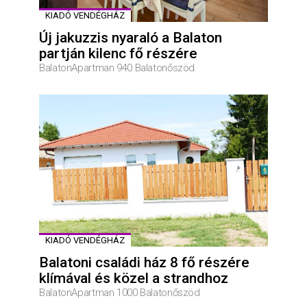
KIADÓ VENDÉGHÁZ
Új jakuzzis nyaraló a Balaton
partján kilenc fő részére
BalatonApartman 940 Balatonőszöd
KIADÓ VENDÉGHÁZ
Balatoni családi ház 8 fő részére
klímával és közel a strandhoz
BalatonApartman 1000 Balatonőszöd