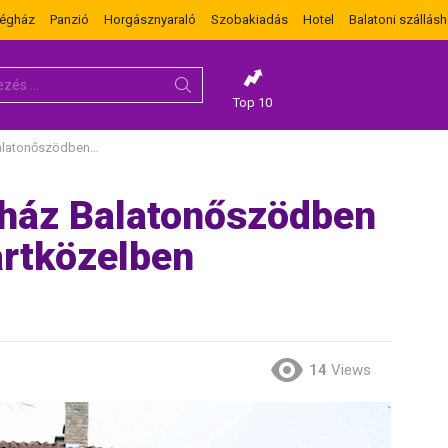
dégház
Panzió
Horgásznyaraló
Szobakiadás
Hotel
Balatoni szállásh
Top 10
fő részére vízpartközelben
ház Balatonőszödben
artközelben
14
Views