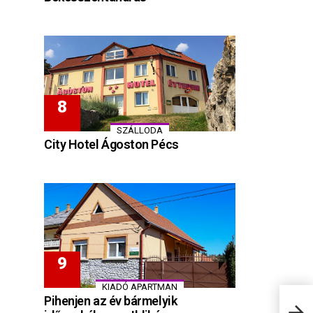
SZÁLLODA
City Hotel Ágoston Pécs
KIADÓ APARTMAN
Pihenjen az év bármelyik
Gyön