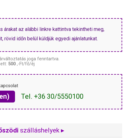
árakat az alábbi linkre kattintva tekintheti meg,
, rövid időn belül küldjük egyedi ajánlatunkat.
árváltoztatás joga fenntartva.
ett:
500
,-Ft/fő/éj
kapcsolat
en)
Tel. +36 30/5550100
őszödi
szálláshelyek ▸