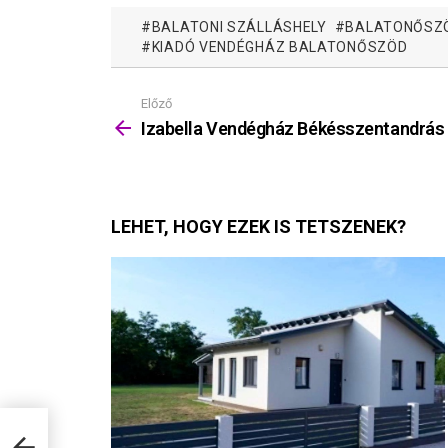
BALATONI SZÁLLÁSHELY
BALATONŐSZ
KIADÓ VENDÉGHÁZ BALATONŐSZÖD
Előző
Mutass
többet
Izabella Vendégház Békésszentandrás
LEHET, HOGY EZEK IS TETSZENEK?
ás