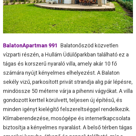
BalatonApartman 991
Balatonőszöd közvetlen
vízparti részén, a Hullám Üdülőparkban található ez a
tágas és korszerű nyaraló villa, amely akár 10 fő
számára nyújt kényelmes elhelyezést. A Balaton
sekély vizű, parkosított privát strandja alig pár lépésre,
mindössze 50 méterre várja a pihenni vágyókat. A villa
gondozott kerttel körülvett, teljesen új építésű, és
minden igényt kielégítő felszereltséggel rendelkezik.
Klímaberendezése, mosógépe és internetkapcsolata
biztosítja a kényelmes nyaralást. A belső térben tágas