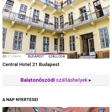
21
Views
BUDAPEST
SZÁLLODA
Central Hotel 21 Budapest
Balatonőszödi
szálláshelyek ▸
A NAP NYERTESEI