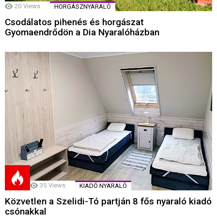
20
Views
HORGÁSZNYARALÓ
Csodálatos pihenés és horgászat
Gyomaendrődön a Dia Nyaralóházban
35
Views
KIADÓ NYARALÓ
Közvetlen a Szelidi-Tó partján 8 fős nyaraló kiadó
csónakkal