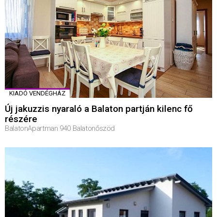
KIADÓ VENDÉGHÁZ
Új jakuzzis nyaraló a Balaton partján kilenc fő
részére
BalatonApartman 940 Balatonőszöd