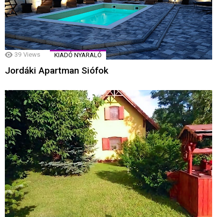
39
Views
KIADÓ NYARALÓ
Jordáki Apartman Siófok