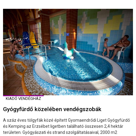
KIADÓ VENDÉGHÁZ
Gyógyfürdő közelében vendégszobák
A száz éves tölgyfák közé épített Gyomaendrődi Liget Gyógyfürdő
és Kemping az Erzsébet ligetben található összesen 2,4 hektár
területen. Gyógyászati és strand szolgáltatásaival, 2000 m2