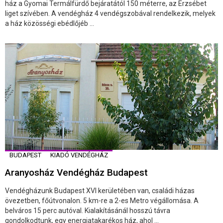
ház a Gyomai Termálfürdő bejáratától 150 méterre, az Erzsébet
liget szívében. A vendégház 4 vendégszobával rendelkezik, melyek
a ház közösségi ebédlőjéb ...
BUDAPEST
KIADÓ VENDÉGHÁZ
Aranyosház Vendégház Budapest
Vendégházunk Budapest XVI kerületében van, családi házas
övezetben, főútvonalon. 5 km-re a 2-es Metro végállomása. A
belváros 15 perc autóval. Kialakításánál hosszú távra
gondolkodtunk, egy energiatakarékos ház, ahol ...