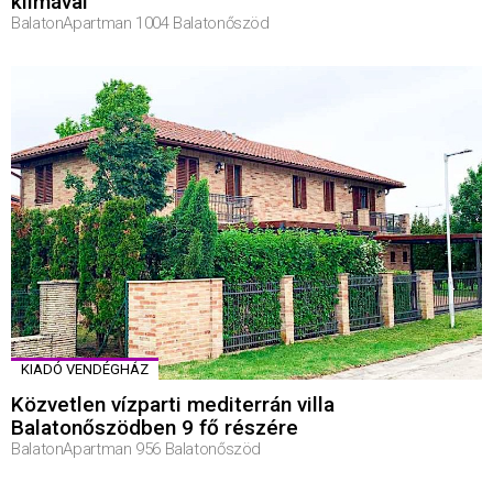
klímával
BalatonApartman 1004 Balatonőszöd
KIADÓ VENDÉGHÁZ
Közvetlen vízparti mediterrán villa
Balatonőszödben 9 fő részére
BalatonApartman 956 Balatonőszöd