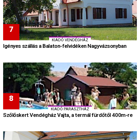
KIADÓ VENDÉGHÁZ
Igényes szállás a Balaton-felvidéken Nagyvázsonyban
KIADÓ PARASZTHÁZ
Szőlőskert Vendégház Vajta, a termál fürdőtől 400m-re