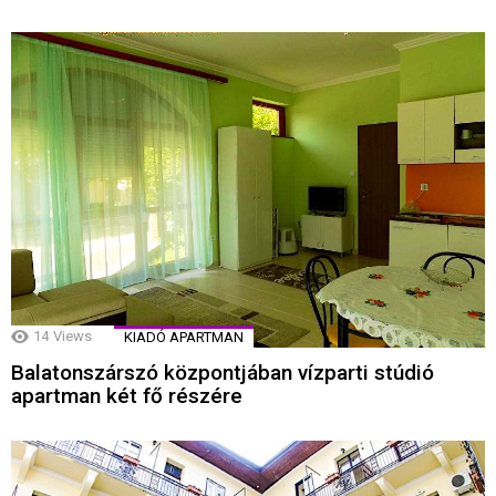
14
Views
KIADÓ APARTMAN
Balatonszárszó központjában vízparti stúdió
apartman két fő részére