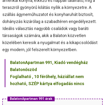
amerikai konyha, étkező és nappali található, míg a
teraszról gyönyörű kilátás nyílik a környezetre. A
szállás ágyneműhuzatot és konyharuhát biztosít,
dohányzás kizárólag a szabadtéren engedélyezett.
Ideális választás nagyobb családok vagy baráti
társaságok számára, akik a Balaton közvetlen
közelében keresik a nyugalmat és a kikapcsolódást
egy modern, jól felszerelt környezetben.
BalatonApartman 991, Kiadó vendégház
Balatonőszöd
Foglalható , 10 férőhely, háziállat nem
hozható, SZÉP kártya elfogadás nincs
BalatonApartman 991 árak