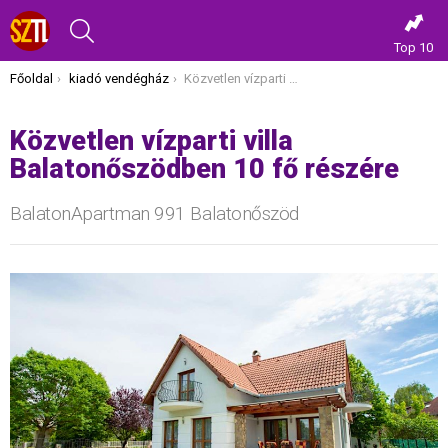
KERESÉS
Top 10
Itt vagy most:
Főoldal
kiadó vendégház
Közvetlen vízparti villa Balatonőszödben 10 fő részére
Közvetlen vízparti villa
Balatonőszödben 10 fő részére
BalatonApartman 991 Balatonőszöd