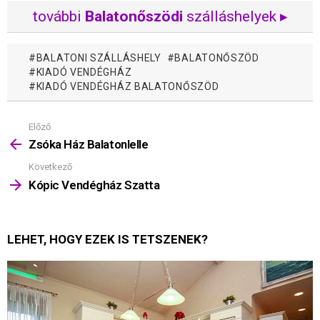
további
Balatonőszödi
szálláshelyek ▸
BALATONI SZÁLLÁSHELY
BALATONŐSZÖD
KIADÓ VENDÉGHÁZ
KIADÓ VENDÉGHÁZ BALATONŐSZÖD
Előző
Mutass
többet
Zsóka Ház Balatonlelle
Következő
Kópic Vendégház Szatta
LEHET, HOGY EZEK IS TETSZENEK?