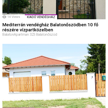
14
Views
KIADÓ VENDÉGHÁZ
Mediterrán vendégház Balatonőszödben 10 fő
részére vízpartközelben
BalatonApartman 323 Balatonőszöd