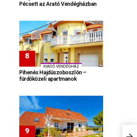
Pécsett az Arató Vendégházban
KIADÓ VENDÉGHÁZ
Pihenés Hajdúszoboszlón –
fürdőközeli apartmanok
Közve