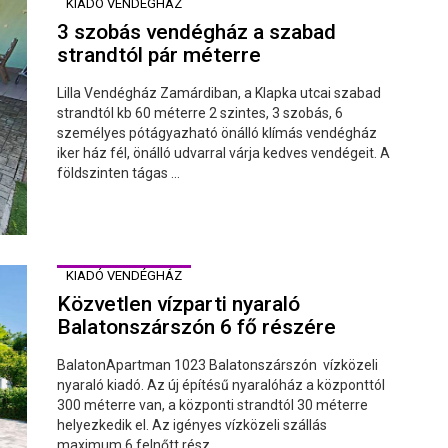
KIADÓ VENDÉGHÁZ
3 szobás vendégház a szabad
strandtól pár méterre
Lilla Vendégház Zamárdiban, a Klapka utcai szabad
strandtól kb 60 méterre 2 szintes, 3 szobás, 6
személyes pótágyazható önálló klímás vendégház
iker ház fél, önálló udvarral várja kedves vendégeit. A
földszinten tágas ...
KIADÓ VENDÉGHÁZ
Közvetlen vízparti nyaraló
Balatonszárszón 6 fő részére
BalatonApartman 1023 Balatonszárszón vízközeli
nyaraló kiadó. Az új építésű nyaralóház a központtól
300 méterre van, a központi strandtól 30 méterre
helyezkedik el. Az igényes vízközeli szállás
maximum 6 felnőtt rész ...