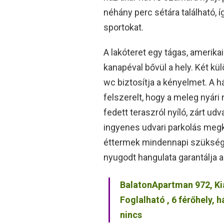
néhány perc sétára található, 
sportokat.
A lakóteret egy tágas, amerikai
kanapéval bővül a hely. Két kü
wc biztosítja a kényelmet. A h
felszerelt, hogy a meleg nyári
fedett teraszról nyíló, zárt udv
ingyenes udvari parkolás megkö
éttermek mindennapi szükségl
nyugodt hangulata garantálja a
BalatonApartman 972, K
Foglalható , 6 férőhely,
nincs