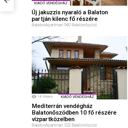
KIADÓ VENDÉGHÁZ
Új jakuzzis nyaraló a Balaton
partján kilenc fő részére
BalatonApartman 940 Balatonőszöd
14
Views
KIADÓ VENDÉGHÁZ
Mediterrán vendégház
Balatonőszödben 10 fő részére
vízpartközelben
BalatonApartman 323 Balatonőszöd