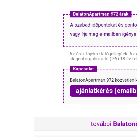
BalatonApartman 972 árak
A szabad időpontokat és pontos 
vagy írja meg e-mailben igényeit
Az árak tájékoztató jellegűek.
Az 
Idegenforgalmi adó (IFA) 18 év fel
Kapcsolat
BalatonApartman 972 közvetlen 
ajánlatkérés (emailb
további
Balaton