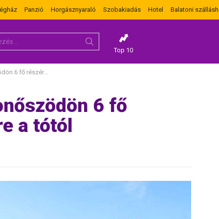
dégház
Panzió
Horgásznyaraló
Szobakiadás
Hotel
Balatoni szállásh
Top 10
ére 600 méterre a tótól
onőszödön 6 fő
e a tótól