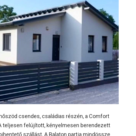
nőszöd csendes, családias részén, a Comfort
 A teljesen felújított, kényelmesen berendezett
pihentető szállást. A Balaton partja mindössze