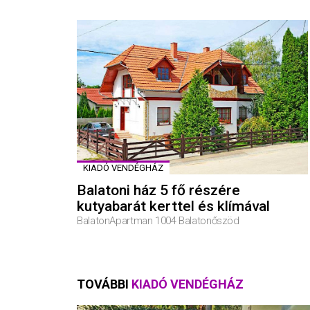
KIADÓ VENDÉGHÁZ
Balatoni ház 5 fő részére
kutyabarát kerttel és klímával
BalatonApartman 1004 Balatonőszöd
TOVÁBBI
KIADÓ VENDÉGHÁZ