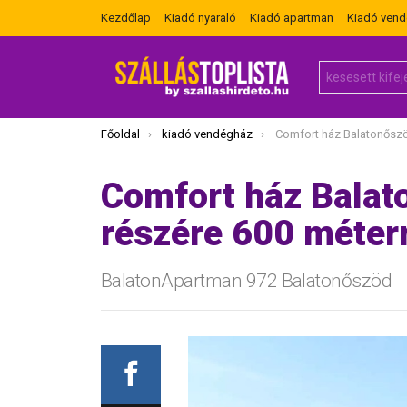
Kezdőlap
Kiadó nyaraló
Kiadó apartman
Kiadó ven
Search
for:
Itt vagy most:
Főoldal
kiadó vendégház
Comfort ház Balatonőszödön 6 fő rész
Comfort ház Balat
részére 600 méterr
BalatonApartman 972 Balatonőszöd