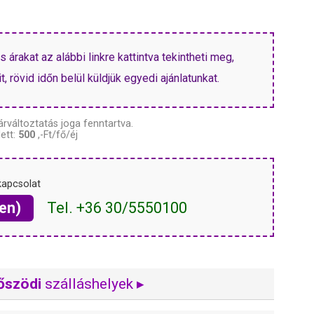
árakat az alábbi linkre kattintva tekintheti meg,
, rövid időn belül küldjük egyedi ajánlatunkat.
árváltoztatás joga fenntartva.
ett:
500
,-Ft/fő/éj
kapcsolat
en)
Tel. +36 30/5550100
őszödi
szálláshelyek ▸