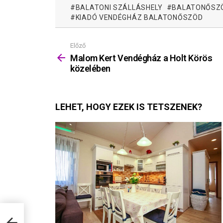
BALATONI SZÁLLÁSHELY
BALATONŐSZ
KIADÓ VENDÉGHÁZ BALATONŐSZÖD
Előző
Mutass
többet
Malom Kert Vendégház a Holt Körös
közelében
LEHET, HOGY EZEK IS TETSZENEK?