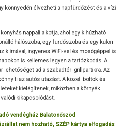
így könnyedén élvezheti a napfürdőzést és a vízi
 konyhás nappali alkotja, ahol egy kihúzható
lönálló hálószoba, egy fürdőszoba és egy külön
áz klímával, ingyenes WiFi-vel és mosógéppel is
 napokon is kellemes legyen a tartózkodás. A
ar lehetőséget ad a szabadtéri grillpartikra. Az
nnyíti az autós utazást. A közeli boltok és
eteket kielégítenek, miközben a környék
 valódi kikapcsolódást.
iadó vendégház Balatonőszöd
 háziállat nem hozható, SZÉP kártya elfogadás