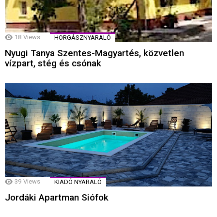
18
Views
HORGÁSZNYARALÓ
Nyugi Tanya Szentes-Magyartés, közvetlen
vízpart, stég és csónak
39
Views
KIADÓ NYARALÓ
Jordáki Apartman Siófok