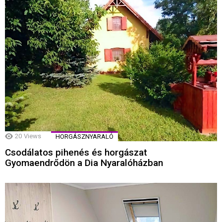
20
Views
HORGÁSZNYARALÓ
Csodálatos pihenés és horgászat
Gyomaendrődön a Dia Nyaralóházban