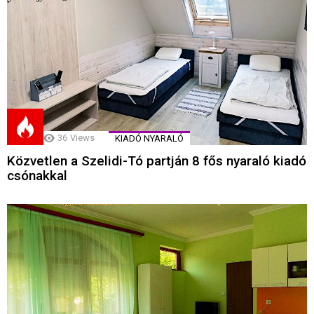
36
Views
KIADÓ NYARALÓ
Közvetlen a Szelidi-Tó partján 8 fős nyaraló kiadó
csónakkal