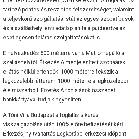
internet-hozzáférésen (WiFi) keresztül. A foglaláshoz
tartozó pontos és részletes felszereltséget, valamint
a teljeskörű szolgáltatáslistát az egyes szobatípusok
és a szálláshely lenti adatlapján találja, ideértve az
esetlegesen feláras szolgáltatásokat is.
Elhelyezkedés 600 méterre van a Metrómegálló a
szálláshelytől. Étkezés A megjelenített szobaárak
ellátás nélkül értendők. 1000 méterre fekszik a
legközelebbi étterem, 1000 méterre a legközelebbi
élelmiszerbolt. Fizetés A foglalások összegét
bankkártyával tudja kiegyenlíteni.
A Tóni Villa Budapest a foglalás sikeres
visszaigazolása után 100% előre befizetését kéri.
Érkezés, nyitva tartás Legkorábbi érkezési időpont