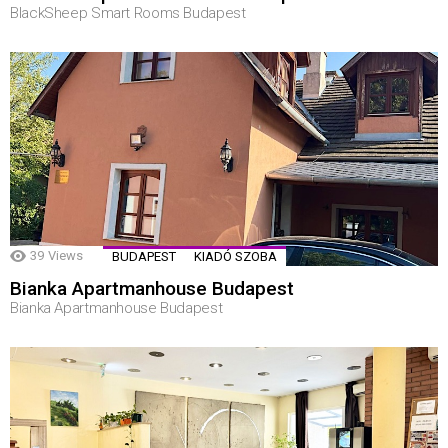
BlackSheep Smart Rooms Budapest
39
Views
BUDAPEST
KIADÓ SZOBA
Bianka Apartmanhouse Budapest
Bianka Apartmanhouse Budapest