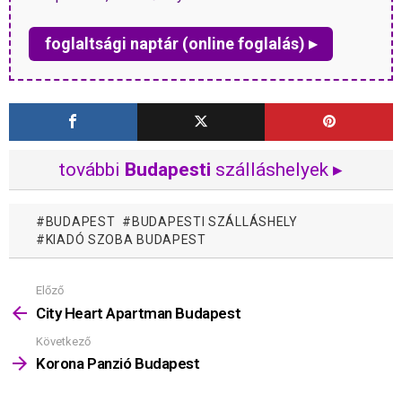
foglaltsági naptár (online foglalás) ▸
további
Budapesti
szálláshelyek ▸
BUDAPEST
BUDAPESTI SZÁLLÁSHELY
KIADÓ SZOBA BUDAPEST
Előző
Mutass
többet
City Heart Apartman Budapest
Következő
Korona Panzió Budapest