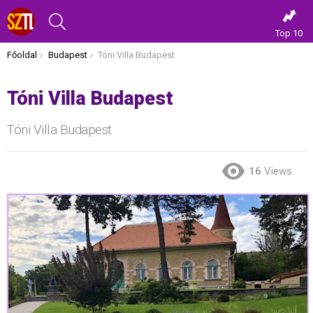
KERESÉS
Top 10
Itt vagy most:
Főoldal
Budapest
Tóni Villa Budapest
Tóni Villa Budapest
Tóni Villa Budapest
16
Views