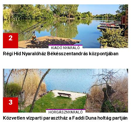
KIADÓ NYARALÓ
Régi Híd Nyaralóház Békésszentandrás központjában
HORGÁSZNYARALÓ
Közvetlen vízparti parasztház a Faddi Duna holtág partján