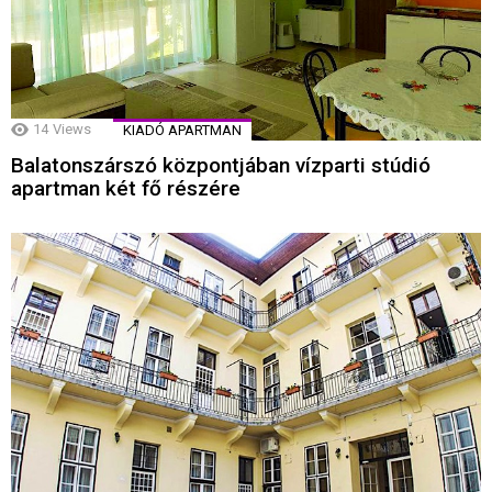
14
Views
KIADÓ APARTMAN
Balatonszárszó központjában vízparti stúdió
apartman két fő részére