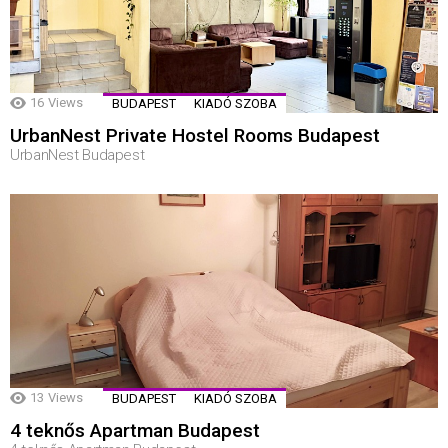
16
Views
BUDAPEST
KIADÓ SZOBA
UrbanNest Private Hostel Rooms Budapest
UrbanNest Budapest
13
Views
BUDAPEST
KIADÓ SZOBA
4 teknős Apartman Budapest