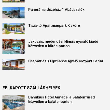
Panoráma Úszóház 1 Abádszalók
Tisza-tó Apartmanpark Kisköre
Jakuzzis, medencés, klímás nyaraló kiadó
közvetlen a körös-parton
CsapatBázis EgymásraFigyelő Központ Sarud
FELKAPOTT SZÁLLÁSHELYEK
Danubius Hotel Annabella Balatonfüred
közvetlen a balatonparton