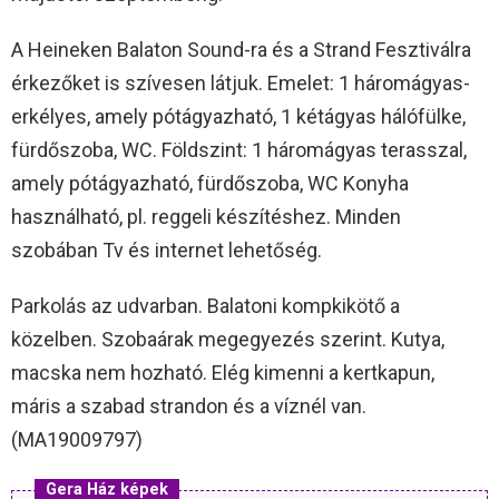
A Heineken Balaton Sound-ra és a Strand Fesztiválra
érkezőket is szívesen látjuk. Emelet: 1 háromágyas-
erkélyes, amely pótágyazható, 1 kétágyas hálófülke,
fürdőszoba, WC. Földszint: 1 háromágyas terasszal,
amely pótágyazható, fürdőszoba, WC Konyha
használható, pl. reggeli készítéshez. Minden
szobában Tv és internet lehetőség.
Parkolás az udvarban. Balatoni kompkikötő a
közelben. Szobaárak megegyezés szerint. Kutya,
macska nem hozható. Elég kimenni a kertkapun,
máris a szabad strandon és a víznél van.
(MA19009797)
Gera Ház képek