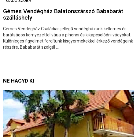
KIADÓ SZOBA
Gémes Vendégház Balatonszárszó Bababarát
szálláshely
Gémes Vendégház Családias jellegű vendégházunk kellemes és
barátságos környezettel várja a pihenni és kikapcsolódni vágyókat.
Különleges figyelmet fordítunk kisgyermekekkel érkező vendégeink
részére. Bababarát szolgál ...
NE HAGYD KI