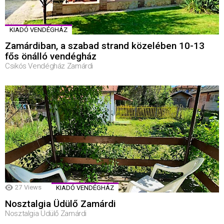
KIADÓ VENDÉGHÁZ
Zamárdiban, a szabad strand közelében 10-13
fős önálló vendégház
Csikós Vendégház Zamárdi
27
Views
KIADÓ VENDÉGHÁZ
Nosztalgia Üdülő Zamárdi
Nosztalgia Üdülő Zamárdi