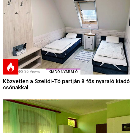
36
Views
KIADÓ NYARALÓ
Közvetlen a Szelidi-Tó partján 8 fős nyaraló kiadó
csónakkal