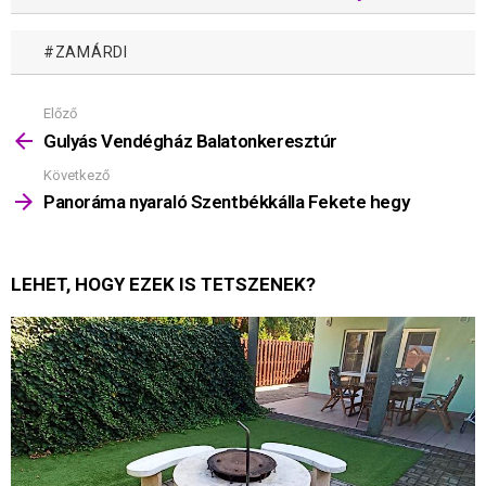
ZAMÁRDI
Előző
Mutass
többet
Gulyás Vendégház Balatonkeresztúr
Következő
Panoráma nyaraló Szentbékkálla Fekete hegy
LEHET, HOGY EZEK IS TETSZENEK?