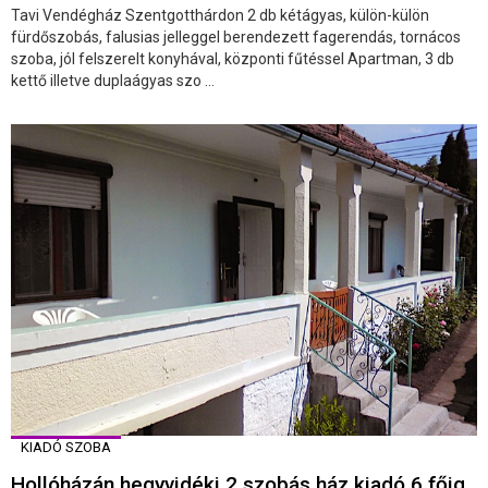
Tavi Vendégház Szentgotthárdon 2 db kétágyas, külön-külön
fürdőszobás, falusias jelleggel berendezett fagerendás, tornácos
szoba, jól felszerelt konyhával, központi fűtéssel Apartman, 3 db
kettő illetve duplaágyas szo ...
KIADÓ SZOBA
Hollóházán hegyvidéki 2 szobás ház kiadó 6 főig