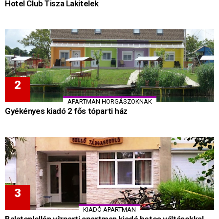
Hotel Club Tisza Lakitelek
APARTMAN HORGÁSZOKNAK
Gyékényes kiadó 2 fős tóparti ház
KIADÓ APARTMAN
Balatonlellén vízparti apartman kiadó hetes váltásokkal