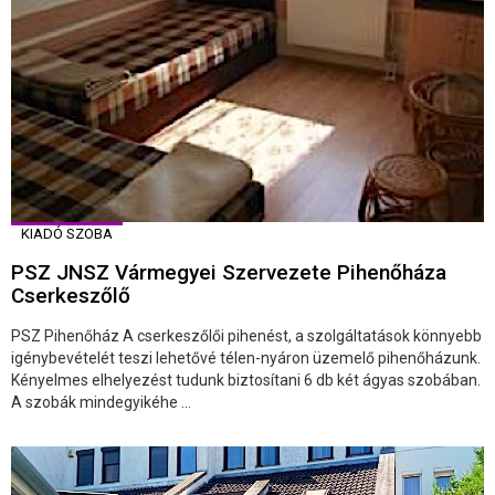
KIADÓ SZOBA
PSZ JNSZ Vármegyei Szervezete Pihenőháza
Cserkeszőlő
PSZ Pihenőház A cserkeszőlői pihenést, a szolgáltatások könnyebb
igénybevételét teszi lehetővé télen-nyáron üzemelő pihenőházunk.
Kényelmes elhelyezést tudunk biztosítani 6 db két ágyas szobában.
A szobák mindegyikéhe ...