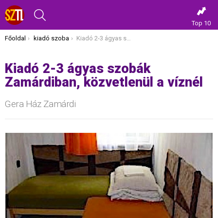
KERESÉS
Top 10
Itt vagy most:
Főoldal
kiadó szoba
Kiadó 2-3 ágyas szobák Zamárdiban, közvetlenül a víznél
Kiadó 2-3 ágyas szobák
Zamárdiban, közvetlenül a víznél
Gera Ház Zamárdi