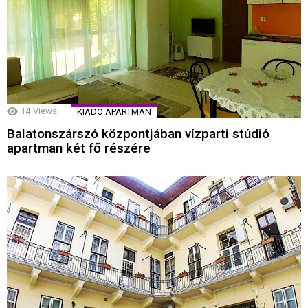
14
Views
KIADÓ APARTMAN
Balatonszárszó központjában vízparti stúdió
apartman két fő részére