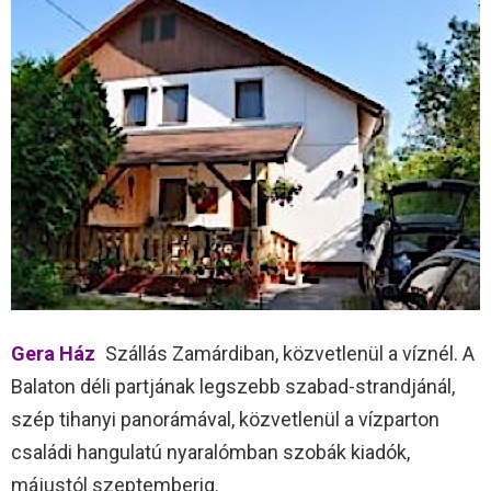
Gera Ház
Szállás Zamárdiban, közvetlenül a víznél. A
Balaton déli partjának legszebb szabad-strandjánál,
szép tihanyi panorámával, közvetlenül a vízparton
családi hangulatú nyaralómban szobák kiadók,
májustól szeptemberig.