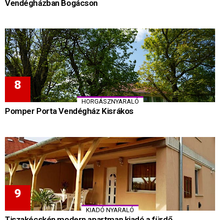
Vendégházban Bogácson
HORGÁSZNYARALÓ
Pomper Porta Vendégház Kisrákos
KIADÓ NYARALÓ
Tiszakécskén modern apartman kiadó a fürdő