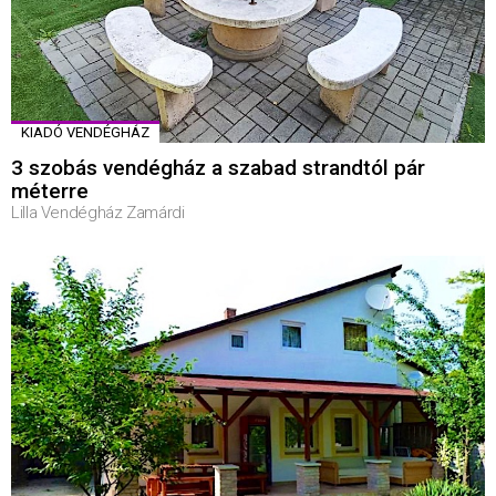
KIADÓ VENDÉGHÁZ
3 szobás vendégház a szabad strandtól pár
méterre
Lilla Vendégház Zamárdi