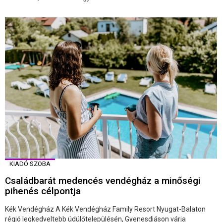
KIADÓ SZOBA
Családbarát medencés vendégház a minőségi
pihenés célpontja
Kék Vendégház A Kék Vendégház Family Resort Nyugat-Balaton
régió legkedveltebb üdülőtelepülésén, Gyenesdiáson várja