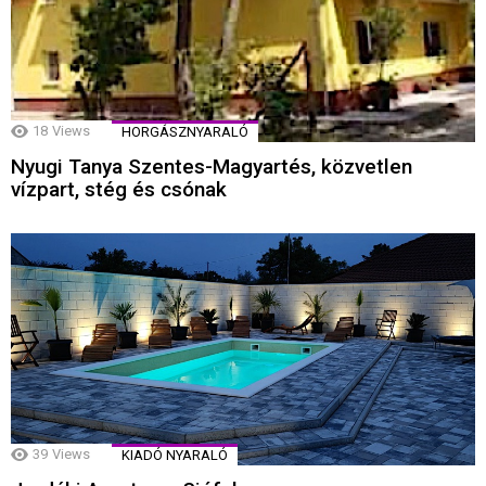
18
Views
HORGÁSZNYARALÓ
Nyugi Tanya Szentes-Magyartés, közvetlen
vízpart, stég és csónak
39
Views
KIADÓ NYARALÓ