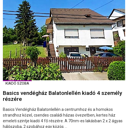
KIADÓ SZOBA
Basics vendégház Balatonlellén kiadó 4 személy
részére
Basics Vendégház Balatonlellén a centrumhoz és a homokos
strandhoz közel, csendes családi házas övezetben, kertes ház
emeleti szintje kiadó 4 fő részére. A 70nm-es lakásban 2 x 2 ágyas
hálószoba, 2 szobához egy közös ...