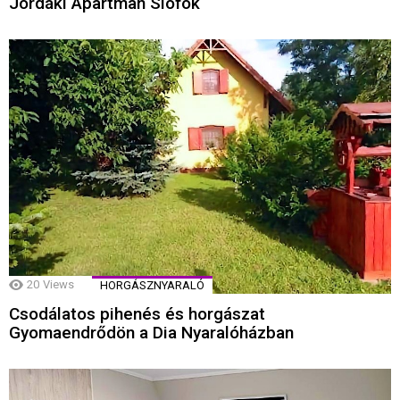
Jordáki Apartman Siófok
20
Views
HORGÁSZNYARALÓ
Csodálatos pihenés és horgászat
Gyomaendrődön a Dia Nyaralóházban