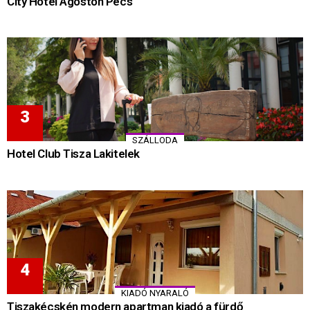
City Hotel Ágoston Pécs
SZÁLLODA
Hotel Club Tisza Lakitelek
KIADÓ NYARALÓ
Tiszakécskén modern apartman kiadó a fürdő