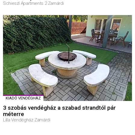
Schieszl Apartments 2 Zamárdi
KIADÓ VENDÉGHÁZ
3 szobás vendégház a szabad strandtól pár
méterre
Lilla Vendégház Zamárdi