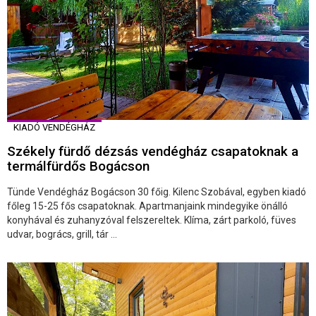
KIADÓ VENDÉGHÁZ
Székely fürdő dézsás vendégház csapatoknak a
termálfürdős Bogácson
Tünde Vendégház Bogácson 30 főig. Kilenc Szobával, egyben kiadó
főleg 15-25 fős csapatoknak. Apartmanjaink mindegyike önálló
konyhával és zuhanyzóval felszereltek. Klíma, zárt parkoló, füves
udvar, bogrács, grill, tár ...