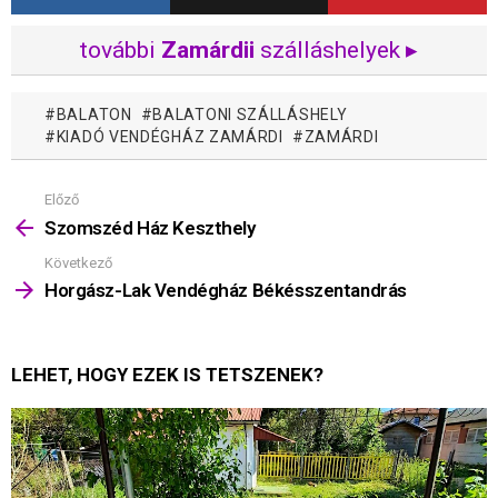
további
Zamárdii
szálláshelyek ▸
BALATON
BALATONI SZÁLLÁSHELY
KIADÓ VENDÉGHÁZ ZAMÁRDI
ZAMÁRDI
Előző
Mutass
többet
Szomszéd Ház Keszthely
Következő
Horgász-Lak Vendégház Békésszentandrás
LEHET, HOGY EZEK IS TETSZENEK?