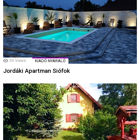
39
Views
KIADÓ NYARALÓ
Jordáki Apartman Siófok