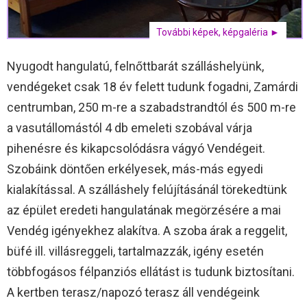
További képek, képgaléria ►
Nyugodt hangulatú, felnőttbarát szálláshelyünk,
vendégeket csak 18 év felett tudunk fogadni, Zamárdi
centrumban, 250 m-re a szabadstrandtól és 500 m-re
a vasutállomástól 4 db emeleti szobával várja
pihenésre és kikapcsolódásra vágyó Vendégeit.
Szobáink döntően erkélyesek, más-más egyedi
kialakítással. A szálláshely felújításánál törekedtünk
az épület eredeti hangulatának megörzésére a mai
Vendég igényekhez alakítva. A szoba árak a reggelit,
büfé ill. villásreggeli, tartalmazzák, igény esetén
többfogásos félpanziós ellátást is tudunk biztosítani.
A kertben terasz/napozó terasz áll vendégeink