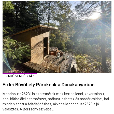
KIADÓ VENDÉGHÁZ
Erdei Búvóhely Pároknak a Dunakanyarban
Moodhouse2623 Ha szeretnétek csak ketten lenni, zavartalanul,
ahol körbe ölel a természet, mókust leshetsz és madár csiripel, hol
minden adott a feltöltődéshez, akkor a Moodhouse2623 a jó
választás. A Börzsöny szívébe ...