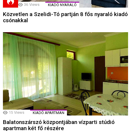
36
Views
KIADÓ NYARALÓ
Közvetlen a Szelidi-Tó partján 8 fős nyaraló kiadó
csónakkal
15
Views
KIADÓ APARTMAN
Balatonszárszó központjában vízparti stúdió
apartman két fő részére