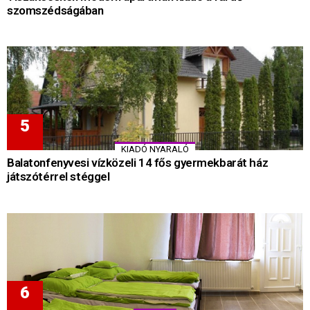
szomszédságában
KIADÓ NYARALÓ
Balatonfenyvesi vízközeli 14 fős gyermekbarát ház
játszótérrel stéggel