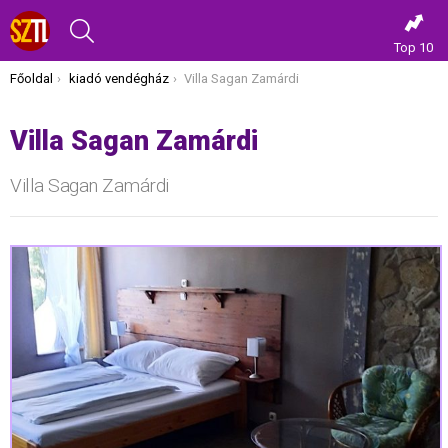
KERESÉS
Top 10
Itt vagy most:
Főoldal
kiadó vendégház
Villa Sagan Zamárdi
Villa Sagan Zamárdi
Villa Sagan Zamárdi