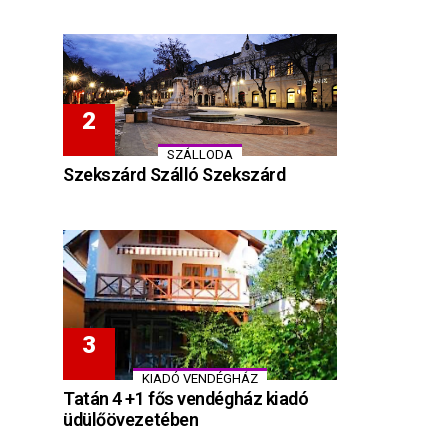
SZÁLLODA
Szekszárd Szálló Szekszárd
KIADÓ VENDÉGHÁZ
Tatán 4 +1 fős vendégház kiadó
üdülőövezetében