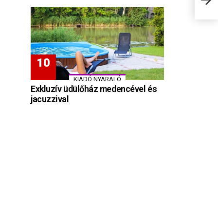
KIADÓ NYARALÓ
Exkluzív üdülőház medencével és
jacuzzival