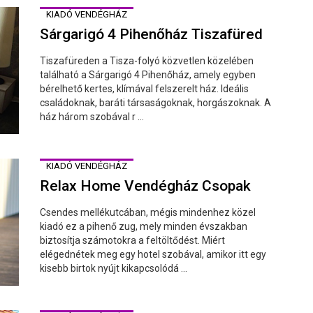
KIADÓ VENDÉGHÁZ
Sárgarigó 4 Pihenőház Tiszafüred
Tiszafüreden a Tisza-folyó közvetlen közelében
található a Sárgarigó 4 Pihenőház, amely egyben
bérelhető kertes, klímával felszerelt ház. Ideális
családoknak, baráti társaságoknak, horgászoknak. A
ház három szobával r ...
KIADÓ VENDÉGHÁZ
Relax Home Vendégház Csopak
Csendes mellékutcában, mégis mindenhez közel
kiadó ez a pihenő zug, mely minden évszakban
biztosítja számotokra a feltöltődést. Miért
elégednétek meg egy hotel szobával, amikor itt egy
kisebb birtok nyújt kikapcsolódá ...