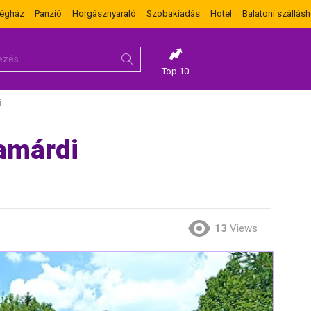
dégház
Panzió
Horgásznyaraló
Szobakiadás
Hotel
Balatoni szállásh
Top 10
i
amárdi
13
Views