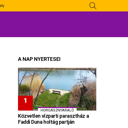
KERESÉS
ely
A NAP NYERTESEI
HORGÁSZNYARALÓ
Közvetlen vízparti parasztház a
Faddi Duna holtág partján