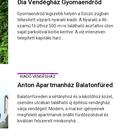
Dia Vendégház Gyomaendrőd
Gyomaendrőd legszebb helyén a Sóczó zúgban
téliesített vízparti nyaraló kiadó. A Nyaraló a 46-
szamú fő úthoz 500-m re található aszfaltos úton
saját parkolóval körbe kerítve. A víz intenzíven
telepített kapitális harc ...
KIADÓ VENDÉGHÁZ
Anton Apartmanház Balatonfüred
Balatonfüreden a sétányhoz és a kikötőhöz közel,
csendes utcában található új építésű vendégház
várja vendégeit. Modern, a mai kor igényeinek
megfelelő apartmanok önálló fürdőszobával és
kiválóan felszerelt minikonyhá ...