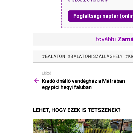
Foglaltsági naptár (onli
további
Zamá
BALATON
BALATONI SZÁLLÁSHELY
K
Előző
Mutass
többet
Kiadó önálló vendégház a Mátrában
egy pici hegyi faluban
LEHET, HOGY EZEK IS TETSZENEK?