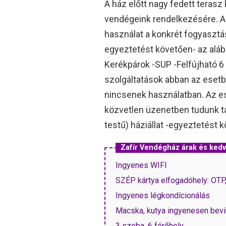
A ház előtt nagy fedett terasz ke
vendégeink rendelkezésére. A 
használat a konkrét fogyasztá
egyeztetést követően- az alább
Kerékpárok -SUP -Felfújható 
szolgáltatások abban az esetb
nincsenek használatban. Az e
közvetlen üzenetben tudunk tá
testű) háziállat -egyeztetést k
Zafír Vendégház árak és ke
Ingyenes WIFI
SZÉP kártya elfogadóhely: OT
Ingyenes légkondícionálás
Macska, kutya ingyenesen bevi
3 szoba, 6 férőhely