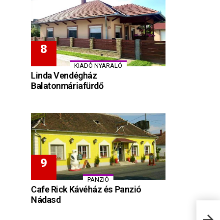
KIADÓ NYARALÓ
Linda Vendégház
Balatonmáriafürdő
PANZIÓ
Cafe Rick Kávéház és Panzió
Nádasd
Hegy