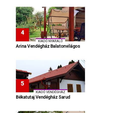
KIADÓ NYARALÓ
Arina Vendégház Balatonvilágos
KIADÓ VENDÉGHÁZ
Békatutaj Vendégház Sarud