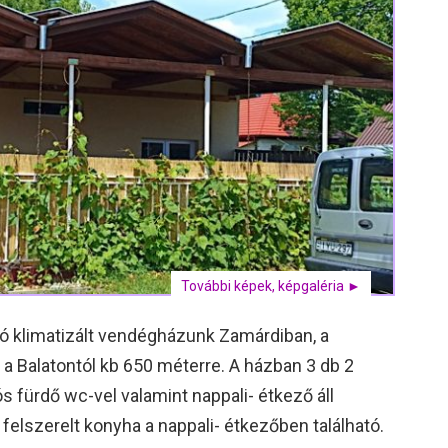
További képek, képgaléria ►
ó klimatizált vendégházunk Zamárdiban, a
, a Balatontól kb 650 méterre. A házban 3 db 2
 fürdő wc-vel valamint nappali- étkező áll
elszerelt konyha a nappali- étkezőben található.