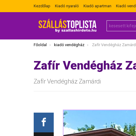
Kezdőlap
Kiadó nyaraló
Kiadó apartman
Kiadó ven
Search
for:
Itt vagy most:
Főoldal
kiadó vendégház
Zafír Vendégház Zamárd
Zafír Vendégház Z
Zafír Vendégház Zamárdi