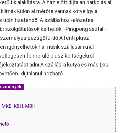
rült kialakításra. A ház előtt díjtalan parkolás áll
klímák külön al mérőre vannak kötve így a
s után fizetendő. A szálláshoz -előzetes
i szolgáltatások kérhetők: -Pingpong asztal -
6 személyes pezsgőfürdő A fenti plusz
en igényelhetők ha másik szállásainknál
setlegesen felmerülő plusz költségekről
jékoztatást adni A szállásra kutya és más (kis
övetően- díjtalanul hozható.
dvezmények
P, MKB, K&H, MBH
hető