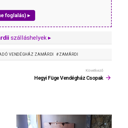
ne foglalás) ▸
rdii
szálláshelyek ▸
IADÓ VENDÉGHÁZ ZAMÁRDI
ZAMÁRDI
Következő
Hegyi Füge Vendégház Csopak