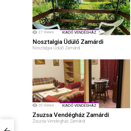
27
Views
KIADÓ VENDÉGHÁZ
Nosztalgia Üdülő Zamárdi
Nosztalgia Üdülő Zamárdi
20
Views
KIADÓ VENDÉGHÁZ
Zsuzsa Vendégház Zamárdi
Zsuzsa Vendégház Zamárdi
gy