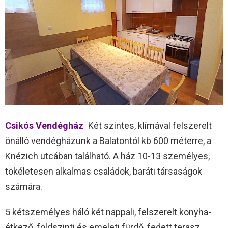
Csikós Vendégház
Két szintes, klímával felszerelt
önálló vendégházunk a Balatontól kb 600 méterre, a
Knézich utcában található. A ház 10-13 személyes,
tökéletesen alkalmas családok, baráti társaságok
számára.
5 kétszemélyes háló két nappali, felszerelt konyha-
étkező, földszinti és emeleti fürdő, fedett terasz,