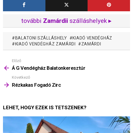
további
Zamárdii
szálláshelyek ▸
BALATONI SZÁLLÁSHELY
KIADÓ VENDÉGHÁZ
KIADÓ VENDÉGHÁZ ZAMÁRDI
ZAMÁRDI
Előző
Mutass
többet
Á G Vendégház Balatonkeresztúr
Következő
Rézkakas Fogadó Zirc
LEHET, HOGY EZEK IS TETSZENEK?