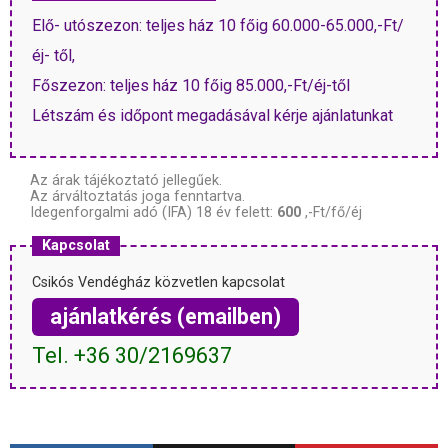
Elő- utószezon: teljes ház 10 főig 60.000-65.000,-Ft/
éj- től,
Főszezon: teljes ház 10 főig 85.000,-Ft/éj-től
Létszám és időpont megadásával kérje ajánlatunkat
Az árak tájékoztató jellegűek.
Az árváltoztatás joga fenntartva.
Idegenforgalmi adó (IFA) 18 év felett:
600
,-Ft/fő/éj
Kapcsolat
Csikós Vendégház közvetlen kapcsolat
ajánlatkérés (emailben)
Tel. +36 30/2169637