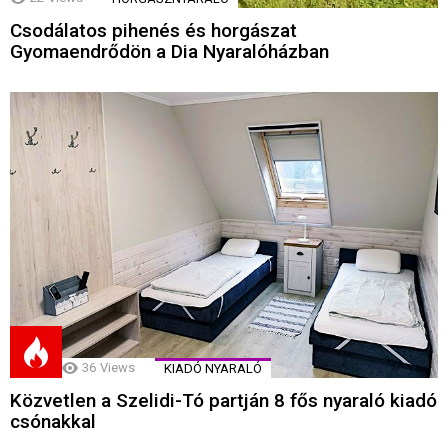
Csodálatos pihenés és horgászat
Gyomaendrődön a Dia Nyaralóházban
36
Views
KIADÓ NYARALÓ
Közvetlen a Szelidi-Tó partján 8 fős nyaraló kiadó
csónakkal