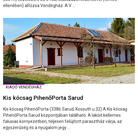
ellenében) aRózsa Vendégház. A V ...
KIADÓ VENDÉGHÁZ
Kis kócsag PihenőPorta Sarud
Kis kócsag PihenőPorta (3386 Sarud, Kossuth u.32) A Kis kócsag
PihenőPorta Sarud központjában található. A lakóit kellemes
falusias környezetben, teljesen felújított parasztház várja, az
egyszerűség és a nyugalom jegy ...