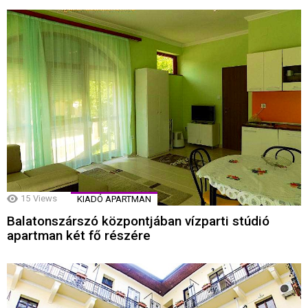
15
Views
KIADÓ APARTMAN
Balatonszárszó központjában vízparti stúdió
apartman két fő részére