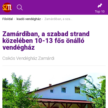
KERESÉS
Top 10
Itt vagy most:
Főoldal
kiadó vendégház
Zamárdiban, a szabad strand közelében 10-13 fős önálló vendégház
Zamárdiban, a szabad strand
közelében 10-13 fős önálló
vendégház
Csikós Vendégház Zamárdi