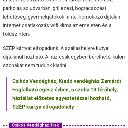
parkolás az udvarban, grillezési, bográcsozási
lehetőség, gyermekjátékok hinta, homokozó díjtalan
internet csatlakozás wifi klíma az emeleten és a
földszinten.
SZÉP kártyát elfogadunk. A szálláshelyre kutya
díjtalanul hozható. A ház csak egyben bérelhető, külön
szobákat nem tudunk kiadni.
Csikós Vendégház, Kiadó vendégház Zamárdi
Foglalható egész évben, 5 szoba 13 férőhely,
háziállat előzetes egyeztetéssel hozható,
SZÉP kártya elfogadóhely
Csikós Vendégház árak