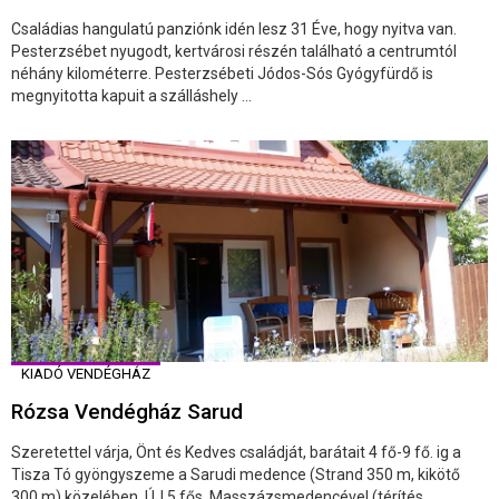
Családias hangulatú panziónk idén lesz 31 Éve, hogy nyitva van.
Pesterzsébet nyugodt, kertvárosi részén található a centrumtól
néhány kilométerre. Pesterzsébeti Jódos-Sós Gyógyfürdő is
megnyitotta kapuit a szálláshely ...
KIADÓ VENDÉGHÁZ
Rózsa Vendégház Sarud
Szeretettel várja, Önt és Kedves családját, barátait 4 fő-9 fő. ig a
Tisza Tó gyöngyszeme a Sarudi medence (Strand 350 m, kikötő
300 m) közelében, ÚJ 5 fős, Masszázsmedencével (térítés