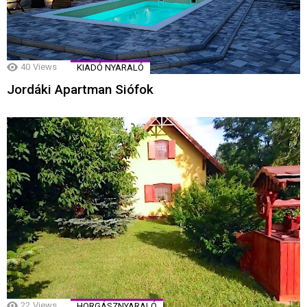
40
Views
KIADÓ NYARALÓ
Jordáki Apartman Siófok
22
Views
HORGÁSZNYARALÓ