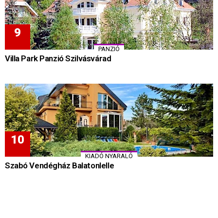
PANZIÓ
Villa Park Panzió Szilvásvárad
KIADÓ NYARALÓ
Szabó Vendégház Balatonlelle