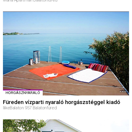
HORGÁSZNYARALÓ
Füreden vízparti nyaraló horgászstéggel kiadó
IlikeBalaton 957 Balatonfüred