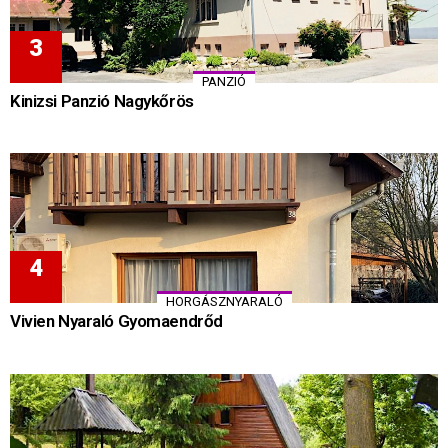
PANZIÓ
Kinizsi Panzió Nagykőrös
HORGÁSZNYARALÓ
Vivien Nyaraló Gyomaendrőd