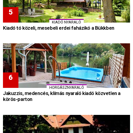
KIADÓ NYARALÓ
Kiadó tó közeli, mesebeli erdei faházikó a Bükkben
HORGÁSZNYARALÓ
Jakuzzis, medencés, klímás nyaraló kiadó közvetlen a
körös-parton