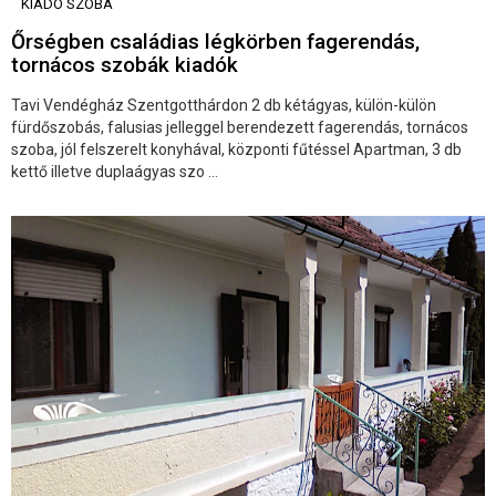
KIADÓ SZOBA
Őrségben családias légkörben fagerendás,
tornácos szobák kiadók
Tavi Vendégház Szentgotthárdon 2 db kétágyas, külön-külön
fürdőszobás, falusias jelleggel berendezett fagerendás, tornácos
szoba, jól felszerelt konyhával, központi fűtéssel Apartman, 3 db
kettő illetve duplaágyas szo ...