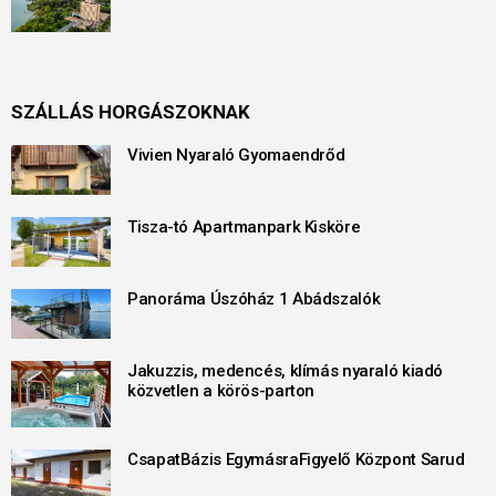
SZÁLLÁS HORGÁSZOKNAK
Vivien Nyaraló Gyomaendrőd
Tisza-tó Apartmanpark Kisköre
Panoráma Úszóház 1 Abádszalók
Jakuzzis, medencés, klímás nyaraló kiadó
közvetlen a körös-parton
CsapatBázis EgymásraFigyelő Központ Sarud