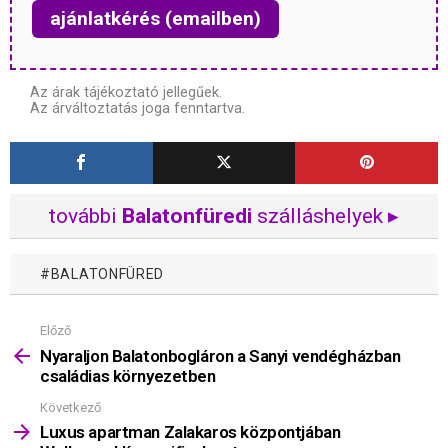
ajánlatkérés (emailben)
Az árak tájékoztató jellegűek.
Az árváltoztatás joga fenntartva.
további
Balatonfüredi
szálláshelyek ▸
BALATONFÜRED
Előző
Mutass
többet
Nyaraljon Balatonbogláron a Sanyi vendégházban
családias környezetben
Következő
Luxus apartman Zalakaros központjában