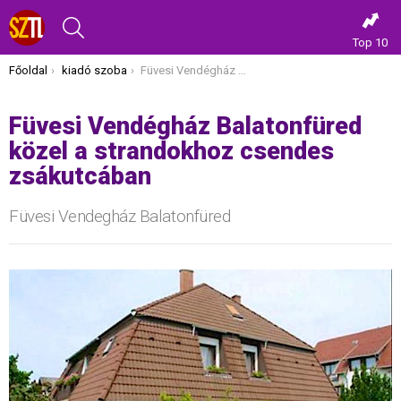
KERESÉS
Top 10
Itt vagy most:
Főoldal
kiadó szoba
Füvesi Vendégház Balatonfüred közel a strandokhoz csendes zsákutcában
Füvesi Vendégház Balatonfüred
közel a strandokhoz csendes
zsákutcában
Füvesi Vendegház Balatonfüred