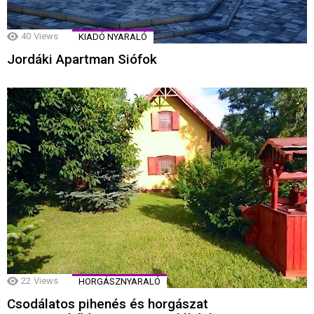
40
Views
KIADÓ NYARALÓ
Jordáki Apartman Siófok
22
Views
HORGÁSZNYARALÓ
Csodálatos pihenés és horgászat