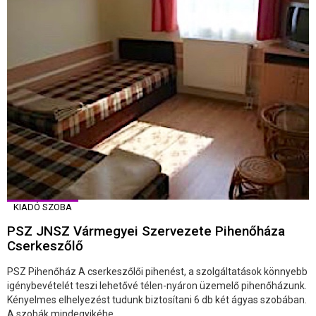
KIADÓ SZOBA
PSZ JNSZ Vármegyei Szervezete Pihenőháza
Cserkeszőlő
PSZ Pihenőház A cserkeszőlői pihenést, a szolgáltatások könnyebb
igénybevételét teszi lehetővé télen-nyáron üzemelő pihenőházunk.
Kényelmes elhelyezést tudunk biztosítani 6 db két ágyas szobában.
A szobák mindegyikéhe ...