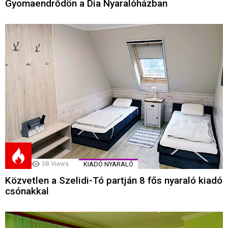
Gyomaendrődön a Dia Nyaralóházban
38
Views
KIADÓ NYARALÓ
Közvetlen a Szelidi-Tó partján 8 fős nyaraló kiadó
csónakkal