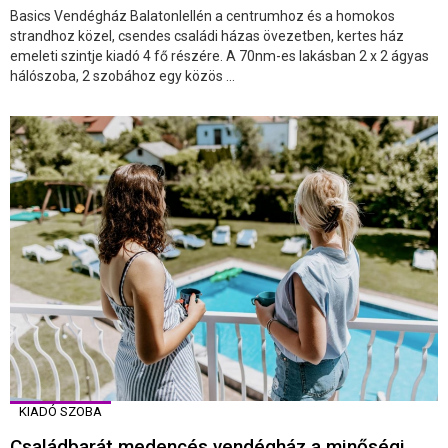
Basics Vendégház Balatonlellén a centrumhoz és a homokos
strandhoz közel, csendes családi házas övezetben, kertes ház
emeleti szintje kiadó 4 fő részére. A 70nm-es lakásban 2 x 2 ágyas
hálószoba, 2 szobához egy közös ...
KIADÓ SZOBA
Családbarát medencés vendégház a minőségi