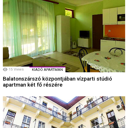
15
Views
KIADÓ APARTMAN
Balatonszárszó központjában vízparti stúdió
apartman két fő részére