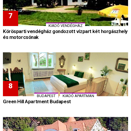
KIADÓ VENDÉGHÁZ
Körösparti vendégház gondozott vízpart két horgászhely
és motorcsónak
,
BUDAPEST
KIADÓ APARTMAN
Green Hill Apartment Budapest