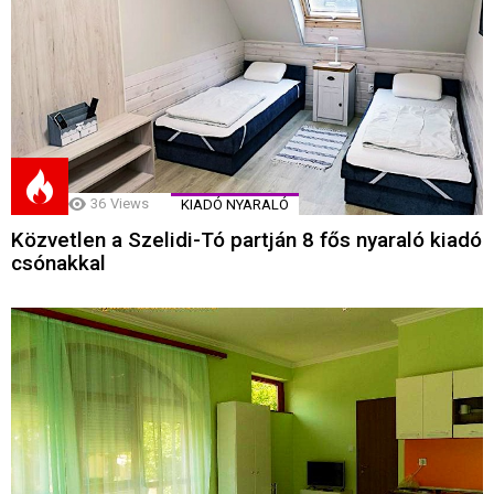
36
Views
KIADÓ NYARALÓ
Közvetlen a Szelidi-Tó partján 8 fős nyaraló kiadó
csónakkal