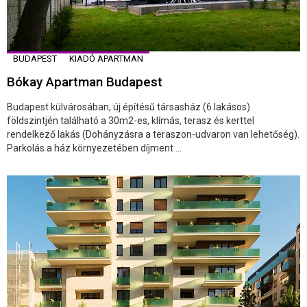
BUDAPEST
KIADÓ APARTMAN
Bókay Apartman Budapest
Budapest külvárosában, új építésű társasház (6 lakásos)
földszintjén található a 30m2-es, klímás, terasz és kerttel
rendelkező lakás (Dohányzásra a teraszon-udvaron van lehetőség).
Parkolás a ház környezetében díjment ...