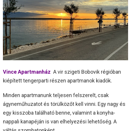
Vince Apartmanház
A vir szigeti Bobovik régióban
kiépített tengerparti részen apartmanok kiadók.
Minden apartmanunk teljesen felszerelt, csak
ágyneműhuzatot és törülközőt kell vinni. Egy nagy és
egy kisszoba található benne, valamint a konyha-
nappali kanapéján is van elhelyezési lehetőség. A
váltás szombatonként.