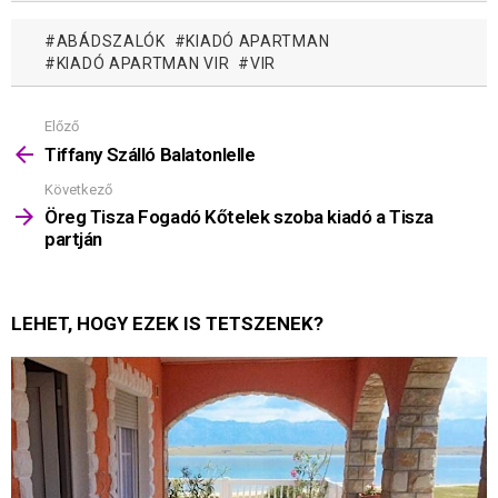
ABÁDSZALÓK
KIADÓ APARTMAN
KIADÓ APARTMAN VIR
VIR
Előző
Mutass
többet
Tiffany Szálló Balatonlelle
Következő
Öreg Tisza Fogadó Kőtelek szoba kiadó a Tisza
partján
LEHET, HOGY EZEK IS TETSZENEK?