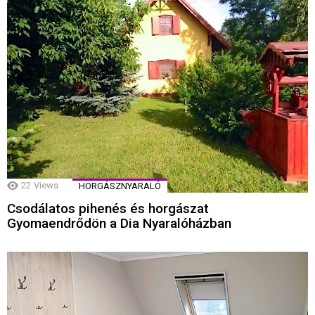
22
Views
HORGÁSZNYARALÓ
Csodálatos pihenés és horgászat
Gyomaendrődön a Dia Nyaralóházban