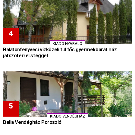
KIADÓ NYARALÓ
Balatonfenyvesi vízközeli 14 fős gyermekbarát ház
játszótérrel stéggel
KIADÓ VENDÉGHÁZ
Bella Vendégház Poroszló