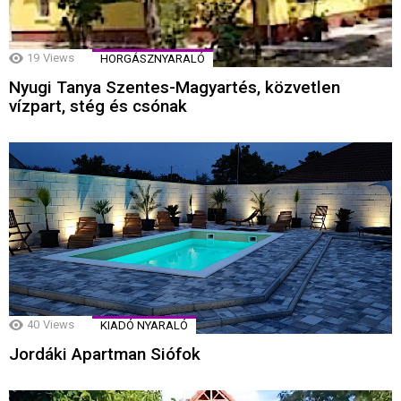
19
Views
HORGÁSZNYARALÓ
Nyugi Tanya Szentes-Magyartés, közvetlen
vízpart, stég és csónak
40
Views
KIADÓ NYARALÓ
Jordáki Apartman Siófok