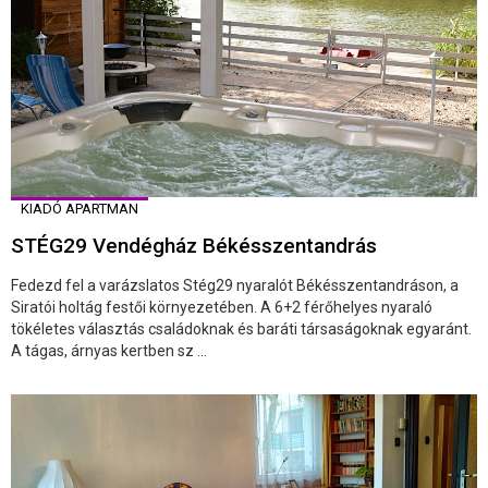
KIADÓ APARTMAN
STÉG29 Vendégház Békésszentandrás
Fedezd fel a varázslatos Stég29 nyaralót Békésszentandráson, a
Siratói holtág festői környezetében. A 6+2 férőhelyes nyaraló
tökéletes választás családoknak és baráti társaságoknak egyaránt.
A tágas, árnyas kertben sz ...