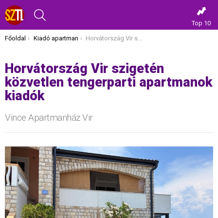
KERESÉS
Top 10
Itt vagy most:
Főoldal
Kiadó apartman
Horvátország Vir szigetén közvetlen tengerparti apartmanok kiadók
Horvátország Vir szigetén
közvetlen tengerparti apartmanok
kiadók
Vince Apartmanház Vir