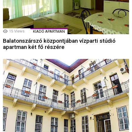
15
Views
KIADÓ APARTMAN
Balatonszárszó központjában vízparti stúdió
apartman két fő részére