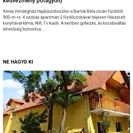
kedvezmény pótágyon)
Xénia Vendégház Hajdúszoboszlón a Bartok Béla utcán fürdőtől
900-m-re. 4 szobás apartman 2 fürdőszobával teljesen felszerelt
konyhával klíma, Wifi, Tv kiadó. A kertben grillezés, és kocsibeállás
lehetőség biztosítva. ...
NE HAGYD KI