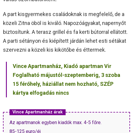
A part kisgyermekes családoknak is megfelelő, de a
közeli Zitna öböl is kiváló. Napozóágyakat, napernyőt
biztosítunk. A terasz grillel és fa kerti bútorral ellátott.
A parti sétányon és kiépített járdán lehet esti sétákat
szervezni a közeli kis kikötőbe és éttermek.
Vince Apartmanház, Kiadó apartman Vir
Foglalható májustól-szeptemberig, 3 szoba
15 férőhely, háziállat nem hozható, SZÉP
kártya elfogadás nincs
Vince Apartmanház árak
Az apartmanok egyben kiadók max. 4-5 főre.
85-125 euro/éj