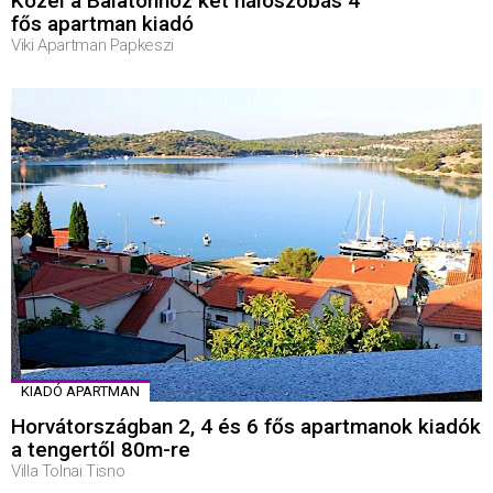
Közel a Balatonhoz két hálószobás 4
fős apartman kiadó
Viki Apartman Papkeszi
KIADÓ APARTMAN
Horvátországban 2, 4 és 6 fős apartmanok kiadók
a tengertől 80m-re
Villa Tolnai Tisno