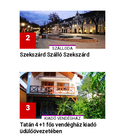
SZÁLLODA
Szekszárd Szálló Szekszárd
KIADÓ VENDÉGHÁZ
Tatán 4 +1 fős vendégház kiadó
üdülőövezetében