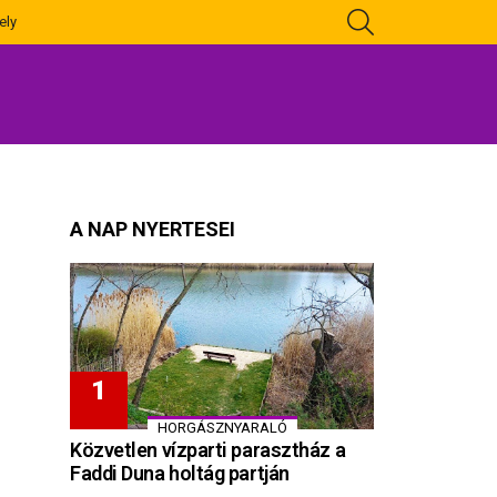
KERESÉS
ely
A NAP NYERTESEI
HORGÁSZNYARALÓ
Közvetlen vízparti parasztház a
Faddi Duna holtág partján