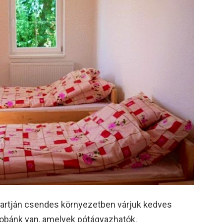
artján csendes környezetben várjuk kedves
zobánk van, amelyek pótágyazhatók.