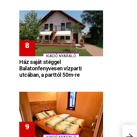
KIADÓ NYARALÓ
Ház saját stéggel
Balatonfenyvesen vízparti
utcában, a parttól 50m-re
Ludw