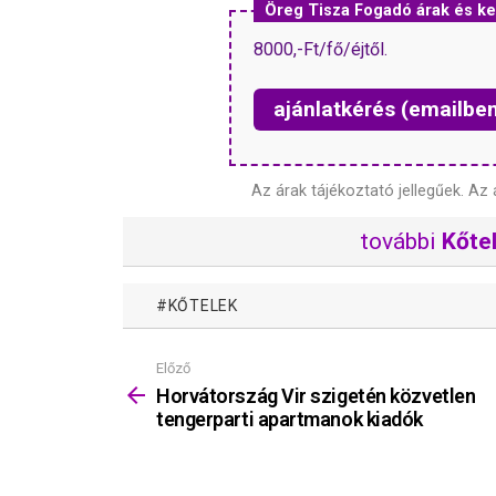
Öreg Tisza Fogadó árak és 
8000,-Ft/fő/éjtől.
ajánlatkérés (emailbe
Az árak tájékoztató jellegűek.
Az 
további
Kőtel
KŐTELEK
Előző
Mutass
többet
Horvátország Vir szigetén közvetlen
tengerparti apartmanok kiadók