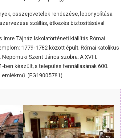
yek, összejövetelek rendezése, lebonyolítása
szervezése szállás, étkezés biztosításával.
Imre Tájház Iskolatörténeti kiállítás Római
 templom: 1779-1782 között épült. Római katolikus
. Nepomuki Szent János szobra: A XVIII.
-ben készült, a település fennállásának 600.
orús emlékmű. (EG19005781)