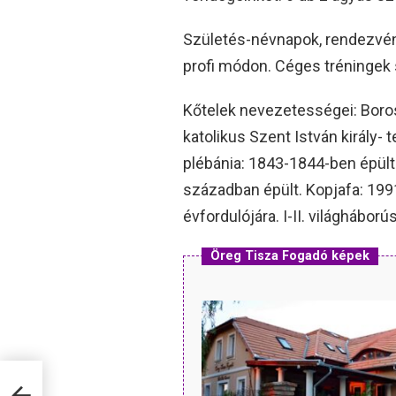
Születés-névnapok, rendezvén
profi módon. Céges tréningek 
Kőtelek nevezetességei: Boros 
katolikus Szent István király-
plébánia: 1843-1844-ben épült
században épült. Kopjafa: 1991
évfordulójára. I-II. világháb
Öreg Tisza Fogadó képek