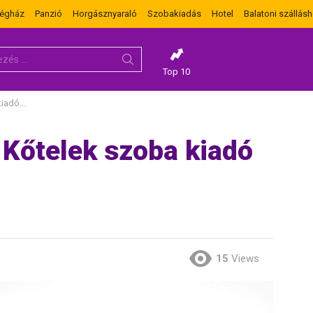
dégház
Panzió
Horgásznyaraló
Szobakiadás
Hotel
Balatoni szállásh
Top 10
partján
 Kőtelek szoba kiadó
15
Views