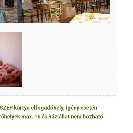
SZÉP kártya elfogadóhely, igény esetén
érőhelyek max. 16 és háziállat nem hozható.