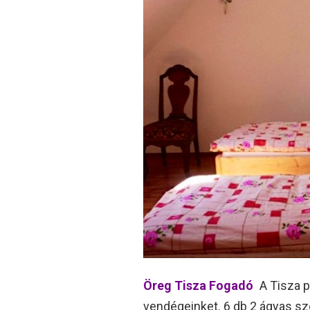
Öreg Tisza Fogadó
A Tisza p
vendégeinket. 6 db 2 ágyas s