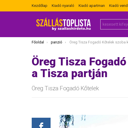
Kezdőlap
Kiadó nyaraló
Kiadó apartman
Kiadó ven
Search
for:
Itt vagy most:
Főoldal
panzió
Öreg Tisza Fogadó Kőtelek szoba kiadó a Tisza 
Öreg Tisza Fogadó
a Tisza partján
Öreg Tisza Fogadó Kőtelek