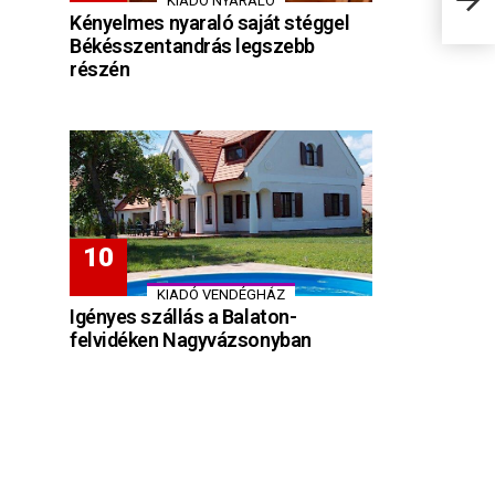
KIADÓ NYARALÓ
Kényelmes nyaraló saját stéggel
Békésszentandrás legszebb
részén
KIADÓ VENDÉGHÁZ
Igényes szállás a Balaton-
felvidéken Nagyvázsonyban