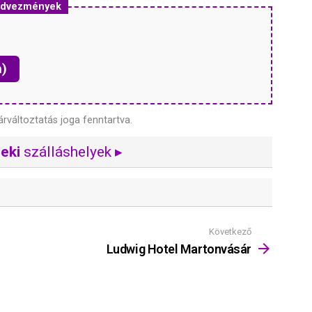
kedvezmények
n)
árváltoztatás joga fenntartva.
eki
szálláshelyek ▸
Következő
Ludwig Hotel Martonvásár