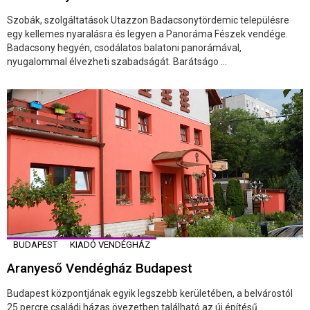
Szobák, szolgáltatások Utazzon Badacsonytördemic településre
egy kellemes nyaralásra és legyen a Panoráma Fészek vendége.
Badacsony hegyén, csodálatos balatoni panorámával,
nyugalommal élvezheti szabadságát. Barátságo ...
BUDAPEST
KIADÓ VENDÉGHÁZ
Aranyeső Vendégház Budapest
Budapest központjának egyik legszebb kerületében, a belvárostól
25 percre családi házas övezetben található az új építésű