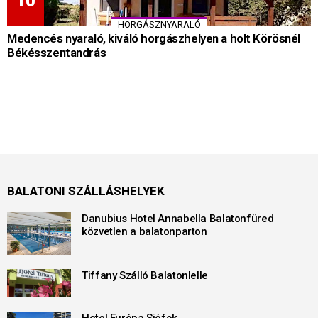
HORGÁSZNYARALÓ
Medencés nyaraló, kiváló horgászhelyen a holt Körösnél
Békésszentandrás
BALATONI SZÁLLÁSHELYEK
Danubius Hotel Annabella Balatonfüred
közvetlen a balatonparton
Tiffany Szálló Balatonlelle
Hotel Európa Siófok