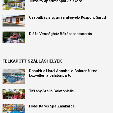
Tisza-tó Apartmanpark Kisköre
CsapatBázis EgymásraFigyelő Központ Sarud
Diófa Vendégház Békésszentandrás
FELKAPOTT SZÁLLÁSHELYEK
Danubius Hotel Annabella Balatonfüred
közvetlen a balatonparton
Tiffany Szálló Balatonlelle
Hotel Karos Spa Zalakaros