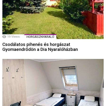
19
Views
HORGÁSZNYARALÓ
Csodálatos pihenés és horgászat
Gyomaendrődön a Dia Nyaralóházban