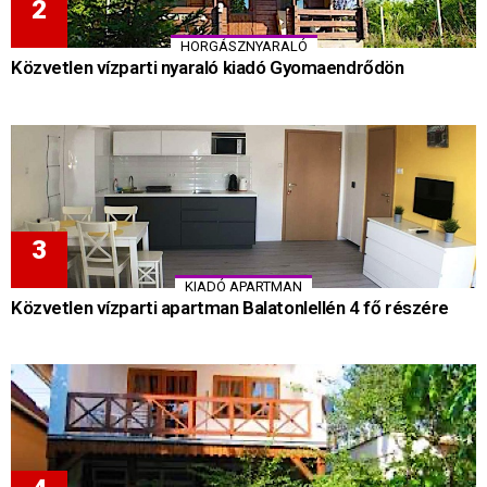
HORGÁSZNYARALÓ
Közvetlen vízparti nyaraló kiadó Gyomaendrődön
KIADÓ APARTMAN
Közvetlen vízparti apartman Balatonlellén 4 fő részére