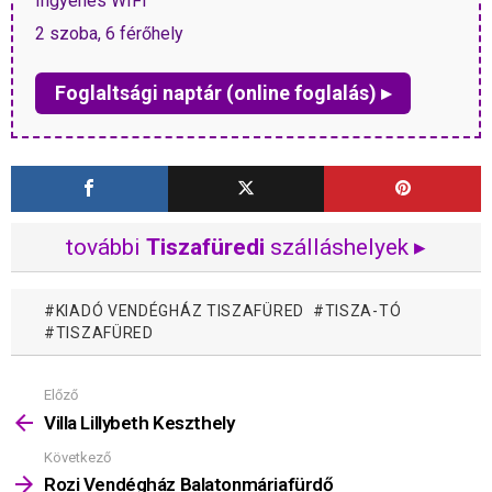
Ingyenes WIFI
2 szoba, 6 férőhely
Foglaltsági naptár (online foglalás) ▸
további
Tiszafüredi
szálláshelyek ▸
KIADÓ VENDÉGHÁZ TISZAFÜRED
TISZA-TÓ
TISZAFÜRED
Előző
Mutass
többet
Villa Lillybeth Keszthely
Következő
Rozi Vendégház Balatonmáriafürdő