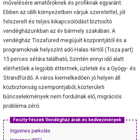
művelésére amatőröknek és profiknak egyaránt.
Ebben az idilli környezetben várjuk szeretettel, jól
felszerelt és teljes kikapcsolódást biztosító
vendégházunkban az év bármely szakában. A
vendégház Tiszafüred megújult központjától és a
programoknak helyszínt adó Halas-tértől (Tisza part)
15 perces sétára található, Szintén ennyi idő alatt
elérhetőek a legjobb éttermek, üzletek és a Gyógy- és
Strandfürdő. A város kiemelkedően jó helyen áll
közbiztonság szempontjából, közterületi
bűncselekmények nem fordulnak elő, migrációs
probléma zéró.
Feszty-fészek Vendégház árak és kedvezmények
Ingyenes parkolás