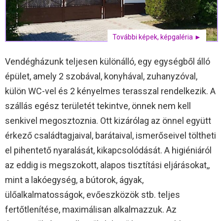
További képek, képgaléria ►
Vendégházunk teljesen különálló, egy egységből álló
épület, amely 2 szobával, konyhával, zuhanyzóval,
külön WC-vel és 2 kényelmes terasszal rendelkezik. A
szállás egész területét tekintve, önnek nem kell
senkivel megosztoznia. Ott kizárólag az önnel együtt
érkező családtagjaival, barátaival, ismerőseivel töltheti
el pihentető nyaralását, kikapcsolódását. A higiéniáról
az eddig is megszokott, alapos tisztítási eljárásokat,,
mint a lakóegység, a bútorok, ágyak,
ülőalkalmatosságok, evőeszközök stb. teljes
fertőtlenítése, maximálisan alkalmazzuk. Az