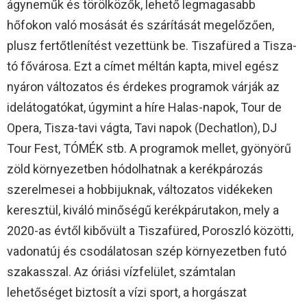
ágyneműk és törölközők, lehető legmagasabb
hőfokon való mosását és szárítását megelőzően,
plusz fertőtlenítést vezettünk be. Tiszafüred a Tisza-
tó fővárosa. Ezt a címet méltán kapta, mivel egész
nyáron változatos és érdekes programok várják az
idelátogatókat, úgymint a híre Halas-napok, Tour de
Opera, Tisza-tavi vágta, Tavi napok (Dechatlon), DJ
Tour Fest, TÓMÉK stb. A programok mellet, gyönyörű
zöld környezetben hódolhatnak a kerékpározás
szerelmesei a hobbijuknak, változatos vidékeken
keresztül, kiváló minőségű kerékpárutakon, mely a
2020-as évtől kibővült a Tiszafüred, Poroszló közötti,
vadonatúj és csodálatosan szép környezetben futó
szakasszal. Az óriási vízfelület, számtalan
lehetőséget biztosít a vízi sport, a horgászat