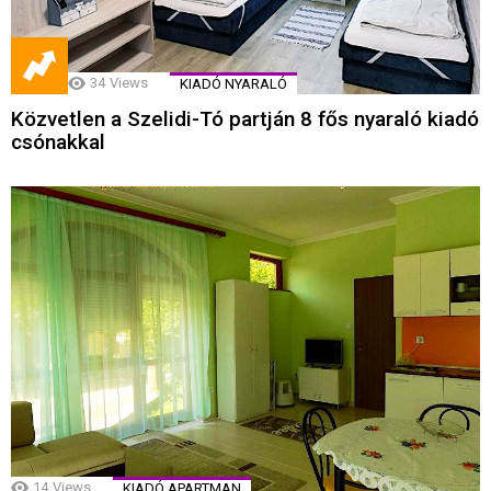
34
Views
KIADÓ NYARALÓ
Közvetlen a Szelidi-Tó partján 8 fős nyaraló kiadó
csónakkal
14
Views
KIADÓ APARTMAN