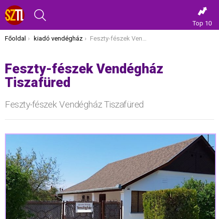
KERESÉS
Top 10
Itt vagy most:
Főoldal
kiadó vendégház
Feszty-fészek Vendégház Tiszafüred
Feszty-fészek Vendégház
Tiszafüred
Feszty-fészek Vendégház Tiszafüred