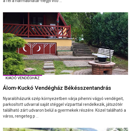
a fel a hármashatár-hegyi vito ...
KIADÓ VENDÉGHÁZ
Álom-Kuckó Vendégház Békésszentandrás
Nyaralóházunk szép környezetben várja pihenni vágyó vendégeit,
parkosított udvarral saját stéggel vízparttal rendelkezik, játszótér
található zárt udvaron belül a gyermekek részére. Közel található a
város, rengeteg p ...