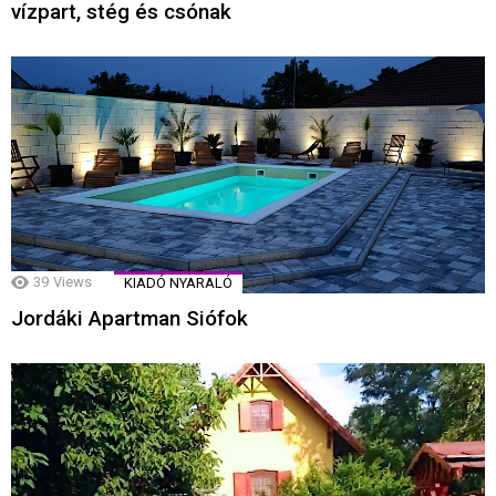
vízpart, stég és csónak
39
Views
KIADÓ NYARALÓ
Jordáki Apartman Siófok