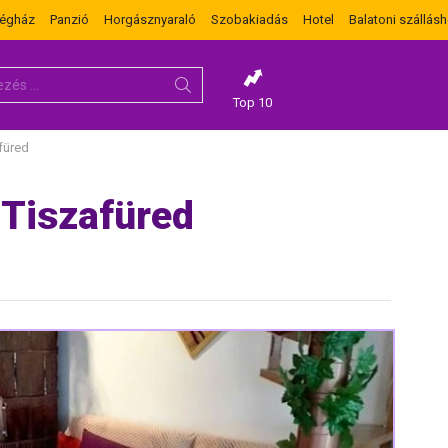
dégház
Panzió
Horgásznyaraló
Szobakiadás
Hotel
Balatoni szállásh
Top 10
füred
Tiszafüred