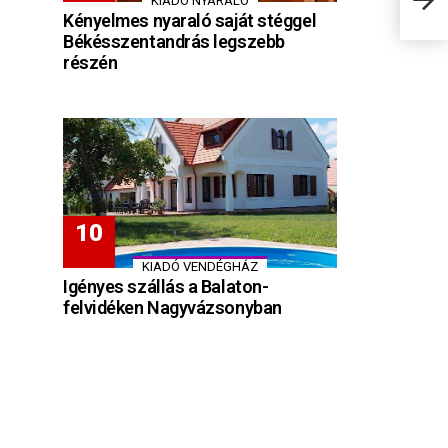
KIADÓ NYARALÓ
Kényelmes nyaraló saját stéggel
Békésszentandrás legszebb
részén
KIADÓ VENDÉGHÁZ
Igényes szállás a Balaton-
felvidéken Nagyvázsonyban