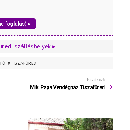
ne foglalás) ▸
üredi
szálláshelyek ▸
-TÓ
TISZAFÜRED
Következő
Miki Papa Vendégház Tiszafüred