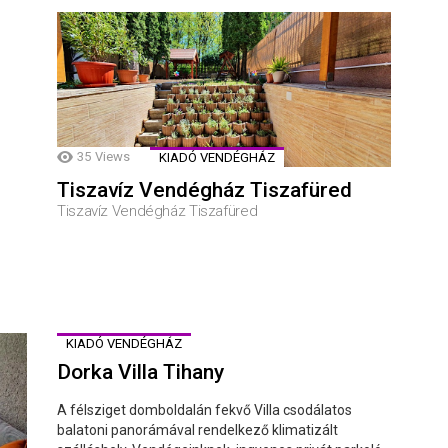
35
Views
KIADÓ VENDÉGHÁZ
Tiszavíz Vendégház Tiszafüred
Tiszavíz Vendégház Tiszafüred
KIADÓ VENDÉGHÁZ
Dorka Villa Tihany
A félsziget domboldalán fekvő Villa csodálatos
balatoni panorámával rendelkező klimatizált