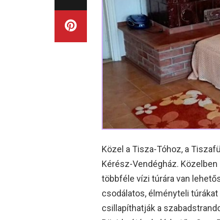
Közel a Tisza-Tóhoz, a Tiszaf
Kérész-Vendégház. Közelben a
többféle vízi túrára van lehető
csodálatos, élményteli túráka
csillapíthatják a szabadstrand