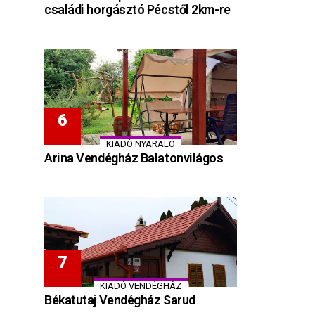
családi horgásztó Pécstől 2km-re
KIADÓ NYARALÓ
Arina Vendégház Balatonvilágos
KIADÓ VENDÉGHÁZ
Békatutaj Vendégház Sarud