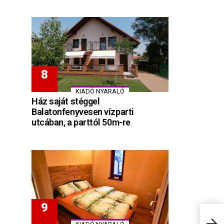
KIADÓ NYARALÓ
Ház saját stéggel
Balatonfenyvesen vízparti
utcában, a parttól 50m-re
Miki