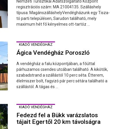
Nemzeti Turisztikai Adatszolgáltató Központ
regisztrációs szám: MA 21004135. Szálláshely
típusa: MagánszálláshelyVendégházunk egy Tisza-
tó parti településen, Sarudon található, mely
maximum hét fő kényelmes ott-tartóz ...
KIADÓ VENDÉGHÁZ
Ágica Vendégház Poroszló
A vendégház a falu központjában, a főúttal
párhuzamos csendes utcában található. A kikötők,
szabadstrand a szállástól 10 perc séta. Étterem,
élelmiszer bolt, fagyizó pár perc sétára található a
szállástól. A tágas és ...
KIADÓ VENDÉGHÁZ
Fedezd fel a Bükk varázslatos
tájait Egertől 20 km távolságra