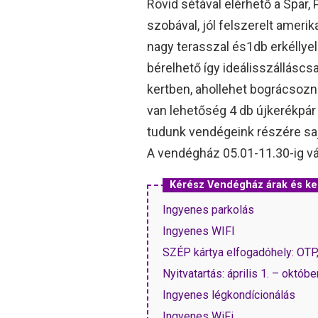
Rövid sétával elérhető a Spar, 
szobával, jól felszerelt ameri
nagy terasszal és1db erkélly
bérelhető így ideálisszálláscsa
kertben, ahollehet bográcsozn
van lehetőség 4 db újkerékpár 
tudunk vendégeink részére saj
A vendégház 05.01-11.30-ig vá
Kérész Vendégház árak és k
Ingyenes parkolás
Ingyenes WIFI
SZÉP kártya elfogadóhely: OTP
Nyitvatartás: április 1. – októbe
Ingyenes légkondícionálás
Ingyenes WiFi