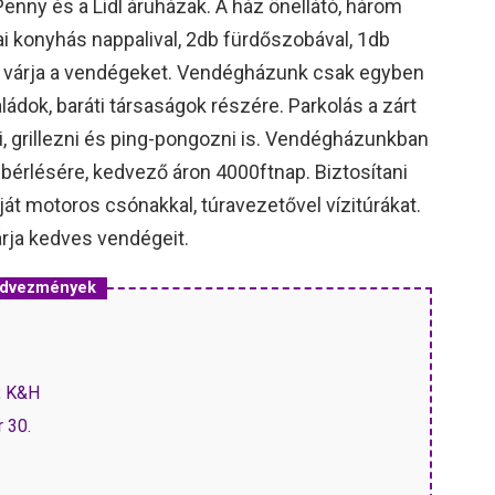
Penny és a Lidl áruházak. A ház önellátó, három
kai konyhás nappalival, 2db fürdőszobával, 1db
el várja a vendégeket. Vendégházunk csak egyben
ládok, baráti társaságok részére. Parkolás a zárt
i, grillezni és ping-pongozni is. Vendégházunkban
bérlésére, kedvező áron 4000ftnap. Biztosítani
át motoros csónakkal, túravezetővel vízitúrákat.
rja kedves vendégeit.
edvezmények
, K&H
r 30.