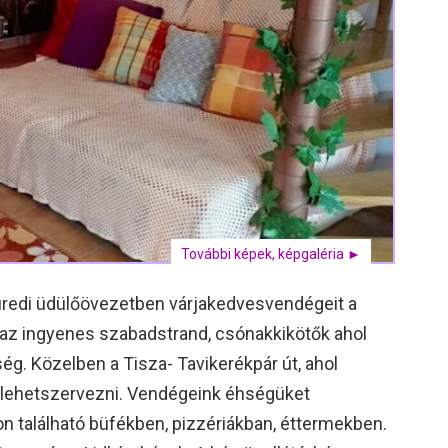
További képek, képgaléria ►
üredi üdülőövezetben várjakedvesvendégeit a
z ingyenes szabadstrand, csónakkikötők ahol
ség. Közelben a Tisza- Tavikerékpár út, ahol
t lehetszervezni. Vendégeink éhségüket
on található büfékben, pizzériákban, éttermekben.