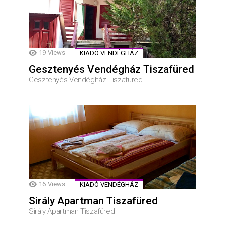
19
Views
KIADÓ VENDÉGHÁZ
Gesztenyés Vendégház Tiszafüred
Gesztenyés Vendégház Tiszafüred
16
Views
KIADÓ VENDÉGHÁZ
Sirály Apartman Tiszafüred
Sirály Apartman Tiszafüred