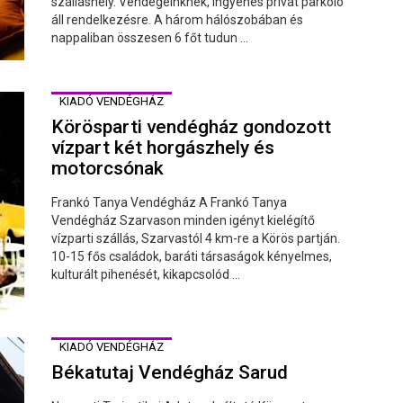
szálláshely. Vendégeinknek, ingyenes privát parkoló
áll rendelkezésre. A három hálószobában és
nappaliban összesen 6 főt tudun ...
KIADÓ VENDÉGHÁZ
Körösparti vendégház gondozott
vízpart két horgászhely és
motorcsónak
Frankó Tanya Vendégház A Frankó Tanya
Vendégház Szarvason minden igényt kielégítő
vízparti szállás, Szarvastól 4 km-re a Körös partján.
10-15 fős családok, baráti társaságok kényelmes,
kulturált pihenését, kikapcsolód ...
KIADÓ VENDÉGHÁZ
Békatutaj Vendégház Sarud