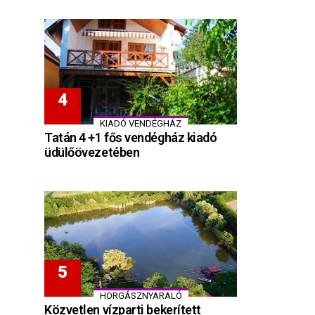
KIADÓ VENDÉGHÁZ
Tatán 4 +1 fős vendégház kiadó
üdülőövezetében
HORGÁSZNYARALÓ
Közvetlen vízparti bekerített