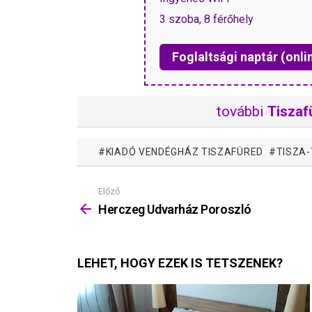
3 szoba, 8 férőhely
Foglaltsági naptár (onli
további
Tiszaf
KIADÓ VENDÉGHÁZ TISZAFÜRED
TISZA
Előző
Mutass
többet
Herczeg Udvarház Poroszló
LEHET, HOGY EZEK IS TETSZENEK?