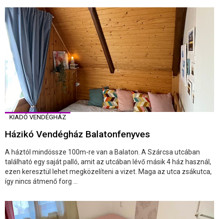
KIADÓ VENDÉGHÁZ
Házikó Vendégház Balatonfenyves
A háztól mindössze 100m-re van a Balaton. A Szárcsa utcában
található egy saját palló, amit az utcában lévő másik 4 ház használ,
ezen keresztül lehet megközelíteni a vizet. Maga az utca zsákutca,
így nincs átmenő forg ...