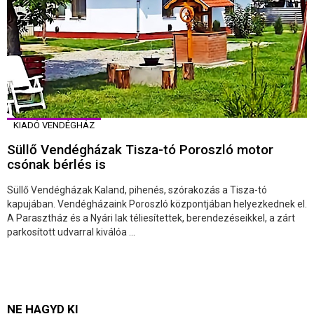
KIADÓ VENDÉGHÁZ
Süllő Vendégházak Tisza-tó Poroszló motor
csónak bérlés is
Süllő Vendégházak Kaland, pihenés, szórakozás a Tisza-tó
kapujában. Vendégházaink Poroszló központjában helyezkednek el.
A Parasztház és a Nyári lak téliesítettek, berendezéseikkel, a zárt
parkosított udvarral kiválóa ...
NE HAGYD KI