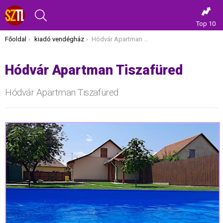
KERESÉS
Top 10
Itt vagy most:
Főoldal
kiadó vendégház
Hódvár Apartman Tiszafüred
Hódvár Apartman Tiszafüred
Hódvár Apartman Tiszafüred