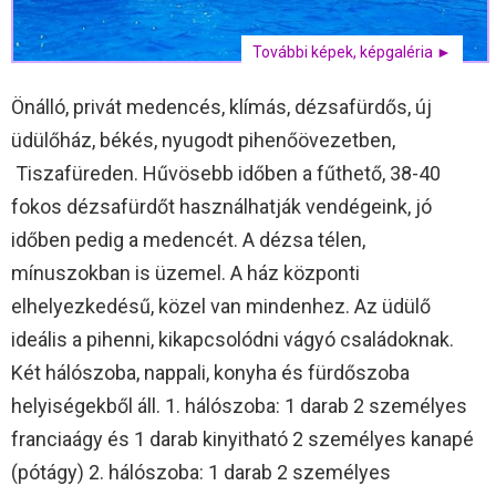
További képek, képgaléria ►
Önálló, privát medencés, klímás, dézsafürdős, új
üdülőház, békés, nyugodt pihenőövezetben,
Tiszafüreden. Hűvösebb időben a fűthető, 38-40
fokos dézsafürdőt használhatják vendégeink, jó
időben pedig a medencét. A dézsa télen,
mínuszokban is üzemel. A ház központi
elhelyezkedésű, közel van mindenhez. Az üdülő
ideális a pihenni, kikapcsolódni vágyó családoknak.
Két hálószoba, nappali, konyha és fürdőszoba
helyiségekből áll. 1. hálószoba: 1 darab 2 személyes
franciaágy és 1 darab kinyitható 2 személyes kanapé
(pótágy) 2. hálószoba: 1 darab 2 személyes