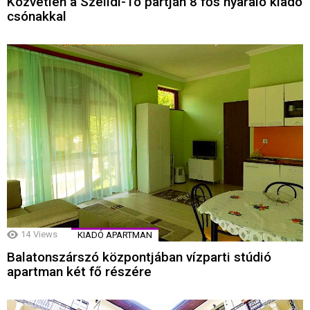
Közvetlen a Szelidi-Tó partján 8 fős nyaraló kiadó
csónakkal
14
Views
KIADÓ APARTMAN
Balatonszárszó központjában vízparti stúdió
apartman két fő részére