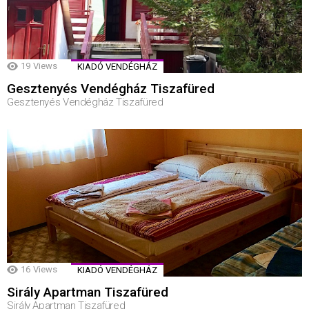
19
Views
KIADÓ VENDÉGHÁZ
Gesztenyés Vendégház Tiszafüred
Gesztenyés Vendégház Tiszafüred
16
Views
KIADÓ VENDÉGHÁZ
Sirály Apartman Tiszafüred
Sirály Apartman Tiszafüred