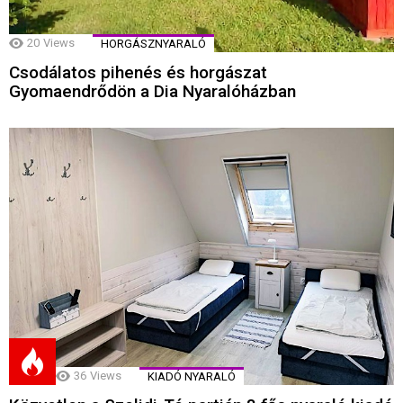
20
Views
HORGÁSZNYARALÓ
Csodálatos pihenés és horgászat
Gyomaendrődön a Dia Nyaralóházban
36
Views
KIADÓ NYARALÓ