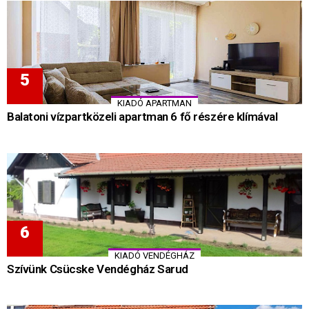
KIADÓ APARTMAN
Balatoni vízpartközeli apartman 6 fő részére klímával
KIADÓ VENDÉGHÁZ
Szívünk Csücske Vendégház Sarud