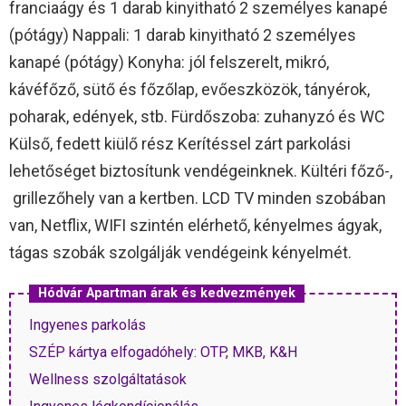
franciaágy és 1 darab kinyitható 2 személyes kanapé
(pótágy) Nappali: 1 darab kinyitható 2 személyes
kanapé (pótágy) Konyha: jól felszerelt, mikró,
kávéfőző, sütő és főzőlap, evőeszközök, tányérok,
poharak, edények, stb. Fürdőszoba: zuhanyzó és WC
Külső, fedett kiülő rész Kerítéssel zárt parkolási
lehetőséget biztosítunk vendégeinknek. Kültéri főző-,
grillezőhely van a kertben. LCD TV minden szobában
van, Netflix, WIFI szintén elérhető, kényelmes ágyak,
tágas szobák szolgálják vendégeink kényelmét.
Hódvár Apartman árak és kedvezmények
Ingyenes parkolás
SZÉP kártya elfogadóhely: OTP, MKB, K&H
Wellness szolgáltatások