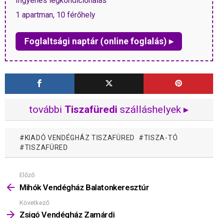
Ingyenes légkondícionálás
1 apartman, 10 férőhely
Foglaltsági naptár (online foglalás) ▸
további
Tiszafüredi
szálláshelyek ▸
KIADÓ VENDÉGHÁZ TISZAFÜRED
TISZA-TÓ
TISZAFÜRED
Előző
Mutass
többet
Mihók Vendégház Balatonkeresztúr
Következő
Zsigó Vendégház Zamárdi