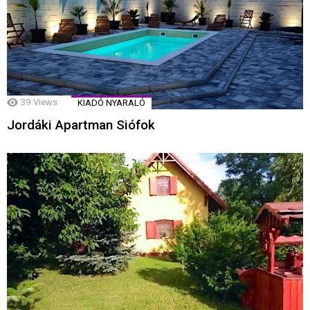
39
Views
KIADÓ NYARALÓ
Jordáki Apartman Siófok