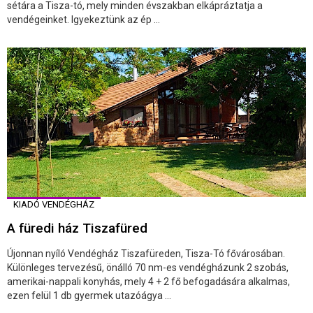
sétára a Tisza-tó, mely minden évszakban elkápráztatja a
vendégeinket. Igyekeztünk az ép ...
KIADÓ VENDÉGHÁZ
A füredi ház Tiszafüred
Újonnan nyíló Vendégház Tiszafüreden, Tisza-Tó fővárosában.
Különleges tervezésű, önálló 70 nm-es vendégházunk 2 szobás,
amerikai-nappali konyhás, mely 4 + 2 fő befogadására alkalmas,
ezen felül 1 db gyermek utazóágya ...