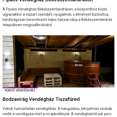
A Pipacs Vendégház Békésszentandráson, a központhoz közel,
ugyanakkor a vízpart csendjét, nyugalmát, s élményét biztosítva,
barátságosan berendezett teljes házzal várja a Békésszentandrás
településen megszállni kívánó ...
KIADÓ VENDÉGHÁZ
Bodzavirág Vendégház Tiszafüred
Valódi, hamisítatlan vendéglátás. A hangulatos, kényelmes szobák
mellé a vendégszeretet a mi ajándékunk. A vendégháztól pár perc