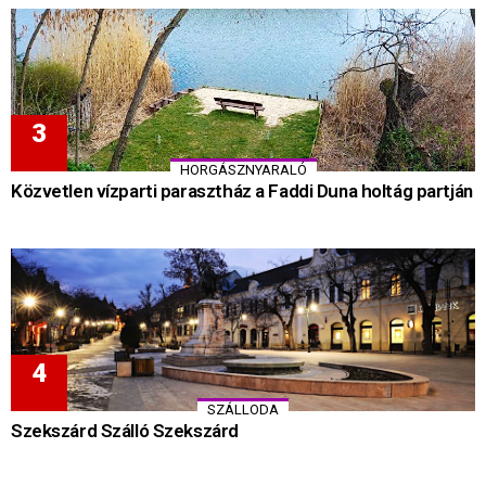
HORGÁSZNYARALÓ
Közvetlen vízparti parasztház a Faddi Duna holtág partján
SZÁLLODA
Szekszárd Szálló Szekszárd