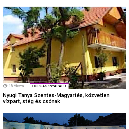
18
Views
HORGÁSZNYARALÓ
Nyugi Tanya Szentes-Magyartés, közvetlen
vízpart, stég és csónak