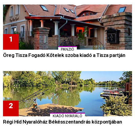
PANZIÓ
Öreg Tisza Fogadó Kőtelek szoba kiadó a Tisza partján
KIADÓ NYARALÓ
Régi Híd Nyaralóház Békésszentandrás központjában