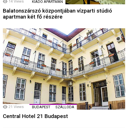
14
Views
KIADÓ APARTMAN
Balatonszárszó központjában vízparti stúdió
apartman két fő részére
21
Views
BUDAPEST
SZÁLLODA
Central Hotel 21 Budapest