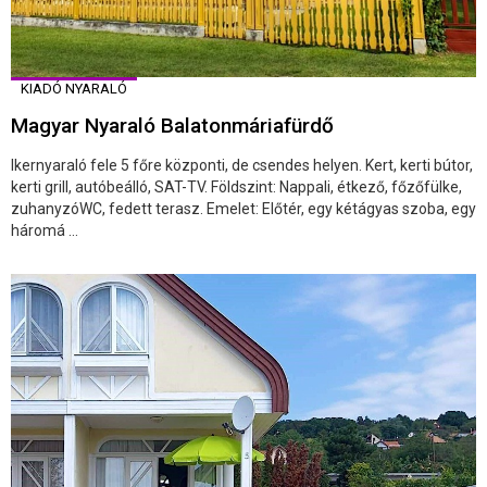
KIADÓ NYARALÓ
Magyar Nyaraló Balatonmáriafürdő
Ikernyaraló fele 5 főre központi, de csendes helyen. Kert, kerti bútor,
kerti grill, autóbeálló, SAT-TV. Földszint: Nappali, étkező, főzőfülke,
zuhanyzóWC, fedett terasz. Emelet: Előtér, egy kétágyas szoba, egy
háromá ...