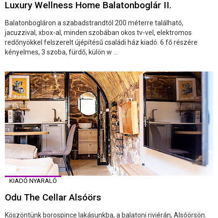
Luxury Wellness Home Balatonboglár II.
Balatonbogláron a szabadstrandtól 200 méterre található,
jacuzzival, xbox-al, minden szobában okos tv-vel, elektromos
redőnyökkel felszerelt újépítésű családi ház kiadó. 6 fő részére
kényelmes, 3 szoba, fürdő, külön w ...
KIADÓ NYARALÓ
Odu The Cellar Alsóörs
Köszöntünk borospince lakásunkba, a balatoni riviérán, Alsóörsön.