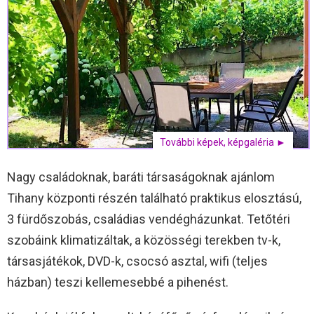
További képek, képgaléria ►
Nagy családoknak, baráti társaságoknak ajánlom
Tihany központi részén található praktikus elosztású,
3 fürdőszobás, családias vendégházunkat. Tetőtéri
szobáink klimatizáltak, a közösségi terekben tv-k,
társasjátékok, DVD-k, csocsó asztal, wifi (teljes
házban) teszi kellemesebbé a pihenést.