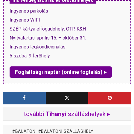
Iris Vendégház árak és kedvezmények
Ingyenes parkolás
Ingyenes WIFI
SZÉP kártya elfogadóhely: OTP, K&H
Nyitvatartás: április 15. – október 31.
Ingyenes légkondícionálás
5 szoba, 9 férőhely
Foglaltsági naptár (online foglalás) ▸
további
Tihanyi
szálláshelyek ▸
BALATON
BALATONI SZÁLLÁSHELY