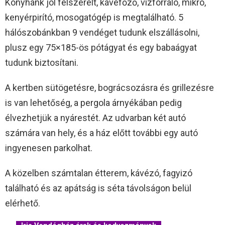
Konyhánk jól felszerelt, kávéfőző, vízforraló, mikró,
kenyérpirító, mosogatógép is megtalálható. 5
hálószobánkban 9 vendéget tudunk elszállásolni,
plusz egy 75×185-ös pótágyat és egy babaágyat
tudunk biztosítani.
A kertben sütögetésre, bográcsozásra és grillezésre
is van lehetőség, a pergola árnyékában pedig
élvezhetjük a nyárestét. Az udvarban két autó
számára van hely, és a ház előtt további egy autó
ingyenesen parkolhat.
A közelben számtalan étterem, kávézó, fagyizó
található és az apátság is séta távolságon belül
elérhető.