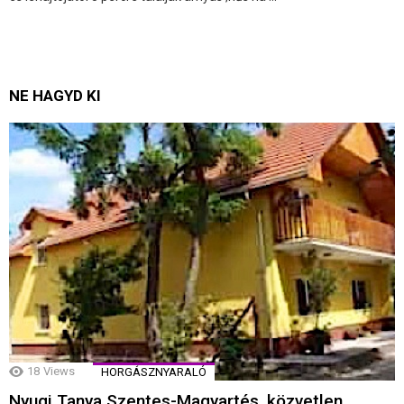
NE HAGYD KI
18
Views
HORGÁSZNYARALÓ
Nyugi Tanya Szentes-Magyartés, közvetlen