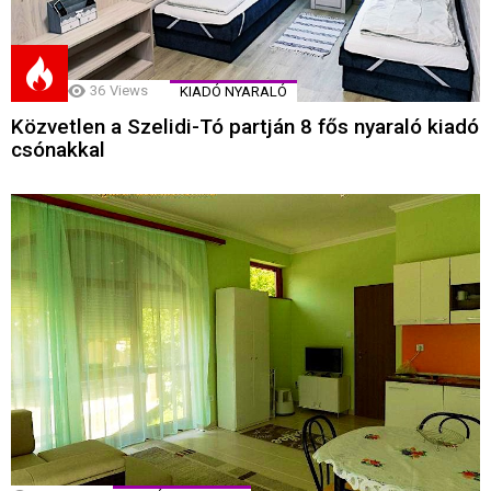
36
Views
KIADÓ NYARALÓ
Közvetlen a Szelidi-Tó partján 8 fős nyaraló kiadó
csónakkal