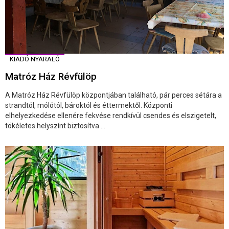
KIADÓ NYARALÓ
Matróz Ház Révfülöp
A Matróz Ház Révfülöp központjában található, pár perces sétára a
strandtól, mólótól, bároktól és éttermektől. Központi
elhelyezkedése ellenére fekvése rendkívül csendes és elszigetelt,
tökéletes helyszínt biztosítva ...