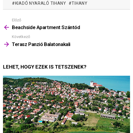
KIADÓ NYARALÓ TIHANY
TIHANY
Előző
Mutass
többet
Beachside Apartment Szántód
Következő
Terasz Panzió Balatonakali
LEHET, HOGY EZEK IS TETSZENEK?