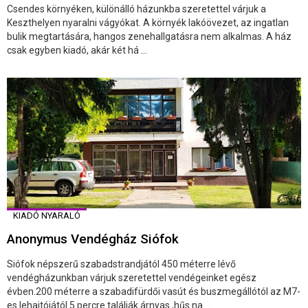
Csendes környéken, különálló házunkba szeretettel várjuk a
Keszthelyen nyaralni vágyókat. A környék lakóövezet, az ingatlan
bulik megtartására, hangos zenehallgatásra nem alkalmas. A ház
csak egyben kiadó, akár két há ...
KIADÓ NYARALÓ
Anonymus Vendégház Siófok
Siófok népszerű szabadstrandjától 450 méterre lévő
vendégházunkban várjuk szeretettel vendégeinket egész
évben.200 méterre a szabadifürdői vasút és buszmegállótól az M7-
es lehajtójától 5 percre találják árnyas ,hűs na ...