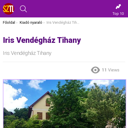
KERESÉS
Top 10
Itt vagy most:
Főoldal
Kiadó nyaraló
Iris Vendégház Tihany
Iris Vendégház Tihany
Iris Vendégház Tihany
11
Views