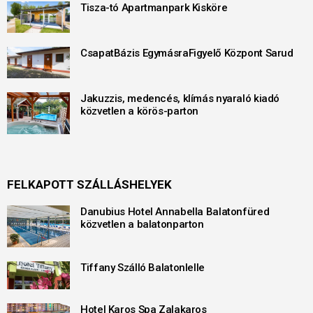
Tisza-tó Apartmanpark Kisköre
CsapatBázis EgymásraFigyelő Központ Sarud
Jakuzzis, medencés, klímás nyaraló kiadó
közvetlen a körös-parton
FELKAPOTT SZÁLLÁSHELYEK
Danubius Hotel Annabella Balatonfüred
közvetlen a balatonparton
Tiffany Szálló Balatonlelle
Hotel Karos Spa Zalakaros