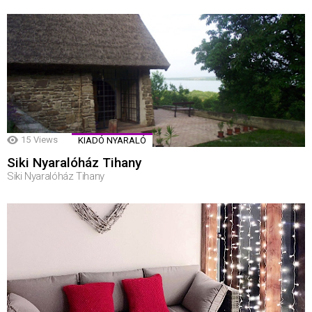
15
Views
KIADÓ NYARALÓ
Siki Nyaralóház Tihany
Siki Nyaralóház Tihany