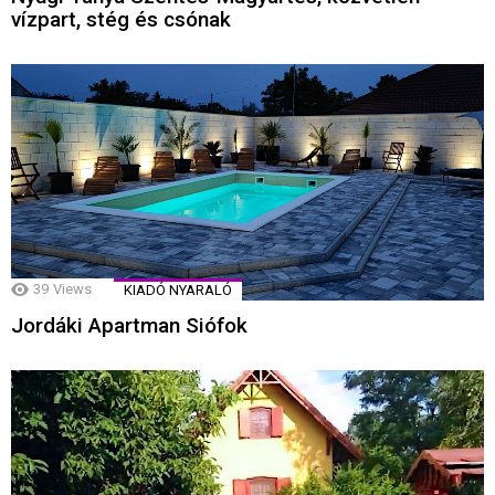
vízpart, stég és csónak
39
Views
KIADÓ NYARALÓ
Jordáki Apartman Siófok