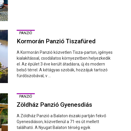
PANZIÓ
Kormorán Panzió Tiszafüred
A Kormorán Panzió közvetlen Tisza-parton, igényes
kialakítással, csodálatos környezetben helyezkedik
el. Az épület 3 éve került átadásra, új és modern
belső térrel. A kétágyas szobák, hozzájuk tartozó
fürdőszobával, v ...
PANZIÓ
Zöldház Panzió Gyenesdiás
A Zöldház Panzió a Balaton északi partján fekvő
Gyenesdiáson, közvetlenül a 71-es út mellett
található. A Nyugat Balaton térség egyik