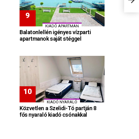
közp
KIADÓ APARTMAN
Balatonlellén igényes vízparti
apartmanok saját stéggel
KIADÓ NYARALÓ
Közvetlen a Szelidi-Tó partján 8
fős nyaraló kiadó csónakkal