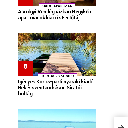
KIADÓ APARTMAN
A Völgyi Vendégházban Hegykőn
apartmanok kiadók Fertőtáj
HORGÁSZNYARALÓ
Igényes Körös-parti nyaraló kiadó
Békésszentandráson Siratói
holtág
Régi