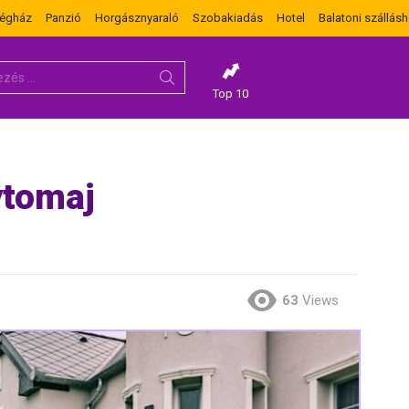
dégház
Panzió
Horgásznyaraló
Szobakiadás
Hotel
Balatoni szállásh
Top 10
ytomaj
63
Views