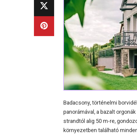
Badacsony, történelmi borvidé
panorámával, a bazalt orgonák lá
strandtól alig 50 m-re, gondoz
környezetben található minden 