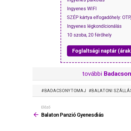
Ingyenes WIFI
SZÉP kártya elfogadóhely: OT
Ingyenes légkondícionálás
10 szoba, 20 férőhely
Foglaltsági naptár (árak
további
Badacson
BADACSONYTOMAJ
BALATONI SZÁLLÁ
Előző
Mutass
többet
Balaton Panzió Gyenesdiás