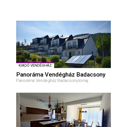
KIADÓ VENDÉGHÁZ
Panoráma Vendégház Badacsony
Panoráma Vendégház Badacsonytomaj