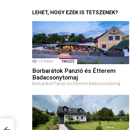
LEHET, HOGY EZEK IS TETSZENEK?
14
Views
PANZIÓ
Borbarátok Panzió és Étterem
Badacsonytomaj
Borbarátok Panzió és Étterem Badacsonytomaj