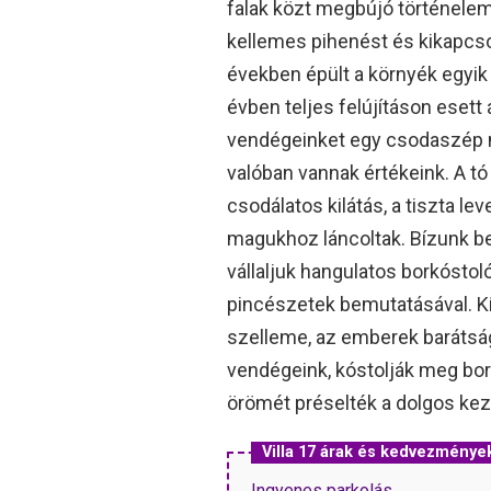
falak közt megbújó történele
kellemes pihenést és kikapcs
években épült a környék egyik 
évben teljes felújításon esett
vendégeinket egy csodaszép m
valóban vannak értékeink. A tó 
csodálatos kilátás, a tiszta l
magukhoz láncoltak. Bízunk b
vállaljuk hangulatos borkóstoló
pincészetek bemutatásával. Kí
szelleme, az emberek barátsá
vendégeink, kóstolják meg bora
örömét préselték a dolgos kez
Villa 17 árak és kedvezménye
Ingyenes parkolás