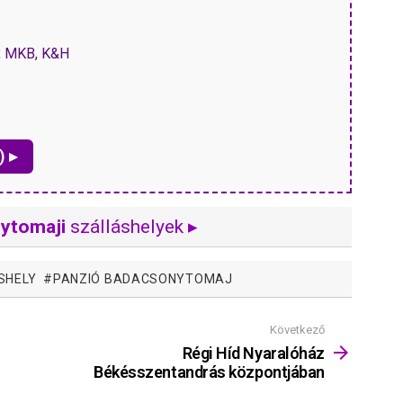
P, MKB, K&H
) ▸
ytomaji
szálláshelyek ▸
SHELY
PANZIÓ BADACSONYTOMAJ
Következő
Régi Híd Nyaralóház
Békésszentandrás központjában