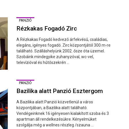
PANZIÓ
Rézkakas Fogadó Zirc
A Rézkakas Fogadó kedvező árfekvésű, családias,
elegáns, igényes fogadó. Zirc központjától 300 m-re
található. Szálláshelyünk 2002. ősze óta üzemel.
Szobáink mindegyike zuhanyzóval, wc-vel,
televízióval és hűtőszekrén ...
PANZIÓ
Bazilika alatt Panzió Esztergom
A Bazilika alatt Panzió közvetlenül a város
központjában, a Bazilika alatt található.
Vendégeinknek 16 igényesen kialakított szoba és 3
apartman áll rendelkezésükre. Kényelmüket
szolgálja még a wellnes részleg /szauna ...