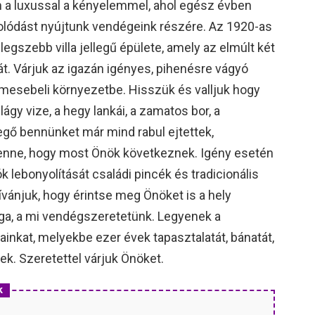
m a luxussal a kényelemmel, ahol egész évben
olódást nyújtunk vendégeink részére. Az 1920-as
legszebb villa jellegű épülete, amely az elmúlt két
 át. Várjuk az igazán igényes, pihenésre vágyó
esebeli környezetbe. Hisszük és valljuk hogy
lágy vize, a hegy lankái, a zamatos bor, a
evegő bennünket már mind rabul ejtettek,
enne, hogy most Önök következnek. Igény esetén
k lebonyolítását családi pincék és tradicionális
vánjuk, hogy érintse meg Önöket is a hely
ga, a mi vendégszeretetünk. Legyenek a
inkat, melyekbe ezer évek tapasztalatát, bánatát,
ek. Szeretettel várjuk Önöket.
k