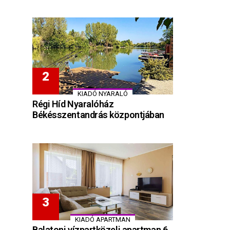
KIADÓ NYARALÓ
Régi Híd Nyaralóház
Békésszentandrás központjában
KIADÓ APARTMAN
Balatoni vízpartközeli apartman 6