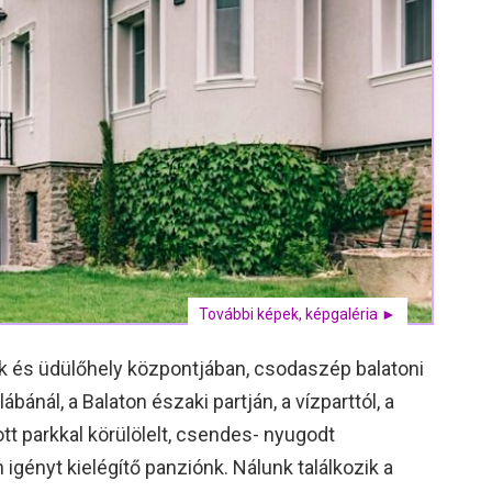
További képek, képgaléria ►
k és üdülőhely központjában, csodaszép balatoni
bánál, a Balaton északi partján, a vízparttól, a
ott parkkal körülölelt, csendes- nyugodt
igényt kielégítő panziónk. Nálunk találkozik a