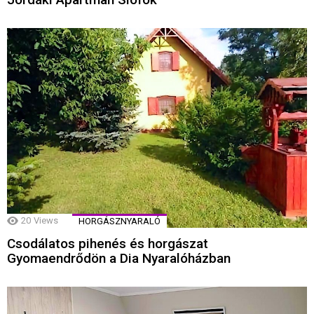
20
Views
HORGÁSZNYARALÓ
Csodálatos pihenés és horgászat
Gyomaendrődön a Dia Nyaralóházban