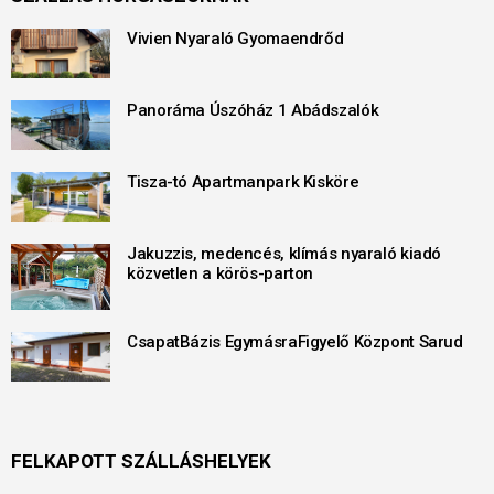
Vivien Nyaraló Gyomaendrőd
Panoráma Úszóház 1 Abádszalók
Tisza-tó Apartmanpark Kisköre
Jakuzzis, medencés, klímás nyaraló kiadó
közvetlen a körös-parton
CsapatBázis EgymásraFigyelő Központ Sarud
FELKAPOTT SZÁLLÁSHELYEK