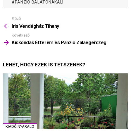
PANZIÓ BALATONAKALI
Előző
Mutass
többet
Iris Vendégház Tihany
Következő
Kiskondás Étterem és Panzió Zalaegerszeg
LEHET, HOGY EZEK IS TETSZENEK?
KIADÓ NYARALÓ