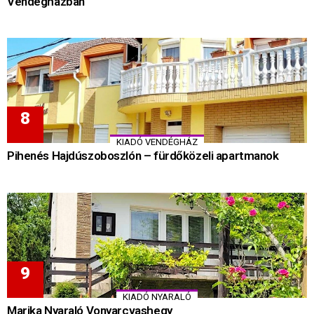
Vendégházban
KIADÓ VENDÉGHÁZ
Pihenés Hajdúszoboszlón – fürdőközeli apartmanok
KIADÓ NYARALÓ
Marika Nyaraló Vonyarcvashegy