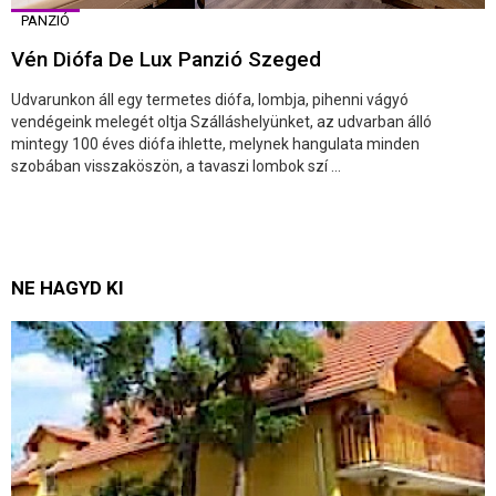
PANZIÓ
Vén Diófa De Lux Panzió Szeged
Udvarunkon áll egy termetes diófa, lombja, pihenni vágyó
vendégeink melegét oltja Szálláshelyünket, az udvarban álló
mintegy 100 éves diófa ihlette, melynek hangulata minden
szobában visszaköszön, a tavaszi lombok szí ...
NE HAGYD KI