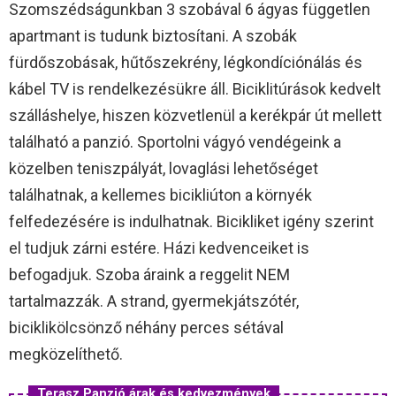
Szomszédságunkban 3 szobával 6 ágyas független
apartmant is tudunk biztosítani. A szobák
fürdőszobásak, hűtőszekrény, légkondíciónálás és
kábel TV is rendelkezésükre áll. Biciklitúrások kedvelt
szálláshelye, hiszen közvetlenül a kerékpár út mellett
található a panzió. Sportolni vágyó vendégeink a
közelben teniszpályát, lovaglási lehetőséget
találhatnak, a kellemes bicikliúton a környék
felfedezésére is indulhatnak. Bicikliket igény szerint
el tudjuk zárni estére. Házi kedvenceiket is
befogadjuk. Szoba áraink a reggelit NEM
tartalmazzák. A strand, gyermekjátszótér,
biciklikölcsönző néhány perces sétával
megközelíthető.
Terasz Panzió árak és kedvezmények