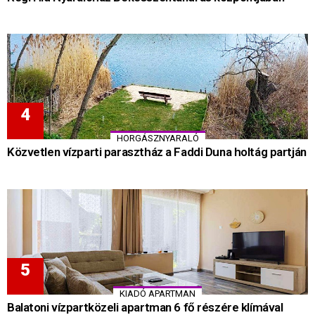
HORGÁSZNYARALÓ
Közvetlen vízparti parasztház a Faddi Duna holtág partján
KIADÓ APARTMAN
Balatoni vízpartközeli apartman 6 fő részére klímával