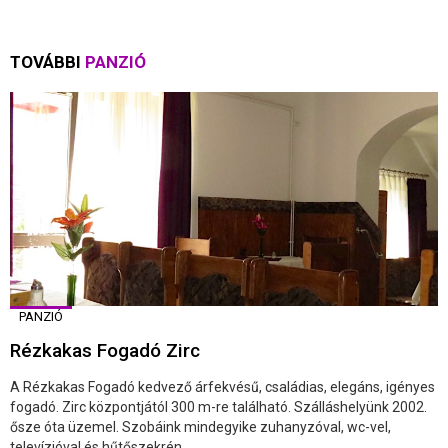
TOVÁBBI
PANZIÓ
PANZIÓ
Rézkakas Fogadó Zirc
A Rézkakas Fogadó kedvező árfekvésű, családias, elegáns, igényes
fogadó. Zirc központjától 300 m-re található. Szálláshelyünk 2002.
ősze óta üzemel. Szobáink mindegyike zuhanyzóval, wc-vel,
televízióval és hűtőszekrén ...