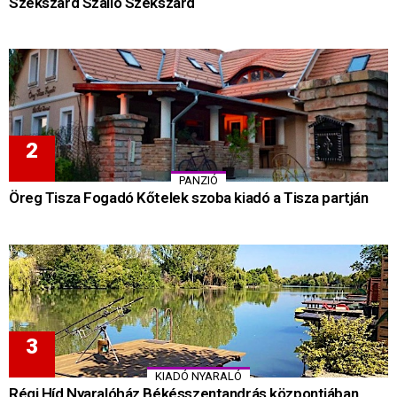
Szekszárd Szálló Szekszárd
PANZIÓ
Öreg Tisza Fogadó Kőtelek szoba kiadó a Tisza partján
KIADÓ NYARALÓ
Régi Híd Nyaralóház Békésszentandrás központjában