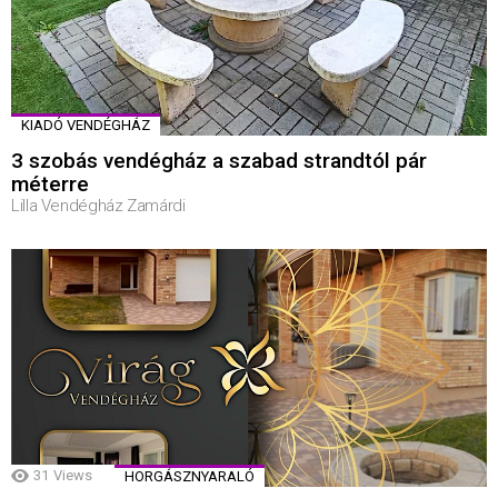
KIADÓ VENDÉGHÁZ
3 szobás vendégház a szabad strandtól pár
méterre
Lilla Vendégház Zamárdi
31
Views
HORGÁSZNYARALÓ