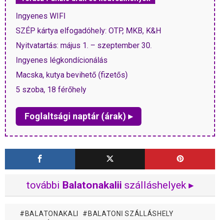
Ingyenes WIFI
SZÉP kártya elfogadóhely: OTP, MKB, K&H
Nyitvatartás: május 1. – szeptember 30.
Ingyenes légkondícionálás
Macska, kutya bevihető (fizetős)
5 szoba, 18 férőhely
Foglaltsági naptár (árak) ▸
további
Balatonakalii
szálláshelyek ▸
BALATONAKALI
BALATONI SZÁLLÁSHELY