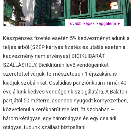
További képek, képgaléria ►
Készpénzes fizetés esetén 5% kedvezményt adunk a
teljes árból (SZÉP kártyás fizetés és utalás esetén a
kedvezmény nem érvényes) BICIKLIBARÁT
SZÁLLÁSHELY. Biciklitúrán levő vendégeinket
szeretettel várjuk, természetesen 1 éjszakára is
kiadjuk szobáinkat. Családias panziónkban immár 40
éve állunk kedves vendégeink szolgálatára. A Balaton
partjától 50 méterre, csendes nyugodt környezetben,
közvetlenül a kerékpárút mellett, öt szobában –
három kétágyas, egy háromágyas és egy családi
ötágyas, tudunk szállást biztosítani.