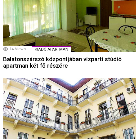
14
Views
KIADÓ APARTMAN
Balatonszárszó központjában vízparti stúdió
apartman két fő részére