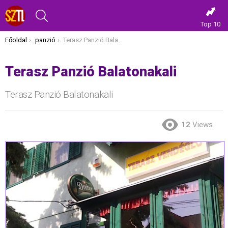
KERESÉS
Top 10
Itt vagy most:
Főoldal
panzió
Terasz Panzió Balatonakali
Terasz Panzió Balatonakali
Terasz Panzió Balatonakali
12
Views