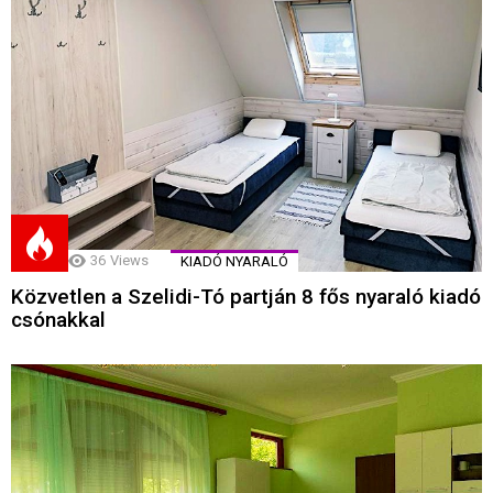
36
Views
KIADÓ NYARALÓ
Közvetlen a Szelidi-Tó partján 8 fős nyaraló kiadó
csónakkal