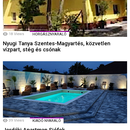
18
Views
HORGÁSZNYARALÓ
Nyugi Tanya Szentes-Magyartés, közvetlen
vízpart, stég és csónak
39
Views
KIADÓ NYARALÓ
Jordáki Apartman Siófok