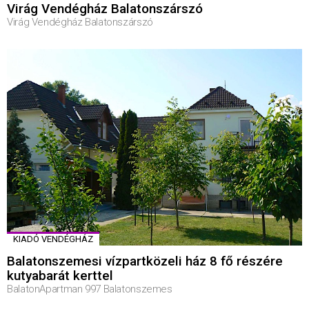
Virág Vendégház Balatonszárszó
Virág Vendégház Balatonszárszó
KIADÓ VENDÉGHÁZ
Balatonszemesi vízpartközeli ház 8 fő részére
kutyabarát kerttel
BalatonApartman 997 Balatonszemes