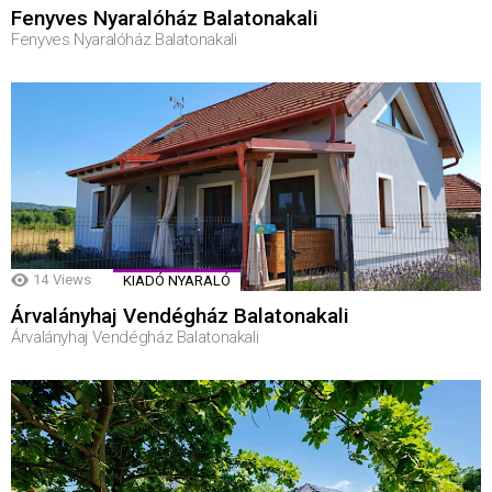
Fenyves Nyaralóház Balatonakali
Fenyves Nyaralóház Balatonakali
14
Views
KIADÓ NYARALÓ
Árvalányhaj Vendégház Balatonakali
Árvalányhaj Vendégház Balatonakali