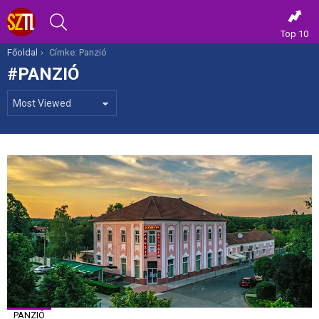
KERESÉS
Top 10
Itt vagy most:
Főoldal
Címke: Panzió
PANZIÓ
MOST
VIEWED
PANZIÓ