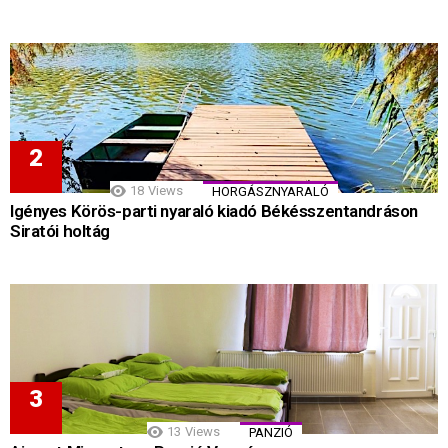
18
Views
HORGÁSZNYARALÓ
Igényes Körös-parti nyaraló kiadó Békésszentandráson
Siratói holtág
13
Views
PANZIÓ