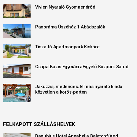
Vivien Nyaraló Gyomaendrőd
Panoráma Úszóház 1 Abádszalók
Tisza-tó Apartmanpark Kisköre
CsapatBázis EgymásraFigyelő Központ Sarud
Jakuzzis, medencés, klímás nyaraló kiadó
közvetlen a körös-parton
FELKAPOTT SZÁLLÁSHELYEK
Danubius Hotel Annabella Balatonfüred