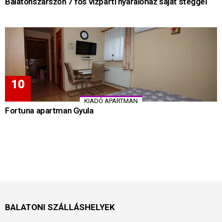
Balatonszárszón 7 fős vízparti nyaralóház saját stéggel
KIADÓ APARTMAN
Fortuna apartman Gyula
BALATONI SZÁLLÁSHELYEK