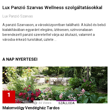
Lux Panzió Szarvas Wellness szolgáltatásokkal
Lux Panzió Szarvas
A panzió Szarvason, a városközpontban található. A külső és belső
kialakításában egyaránt elegáns, ízlésesen, színvonalasan
berendezett panzió szeretettel várja az átutazó, valamint a
városba érkező turistákat, üzlete ...
A NAP NYERTESEI
44
Views
SZÁLLODA
Malomvölgy Vendégház Tardos