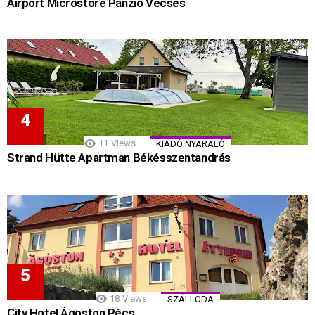
Airport Microstore Panzió Vecsés
11
Views
KIADÓ NYARALÓ
Strand Hütte Apartman Békésszentandrás
18
Views
SZÁLLODA
City Hotel Ágoston Pécs