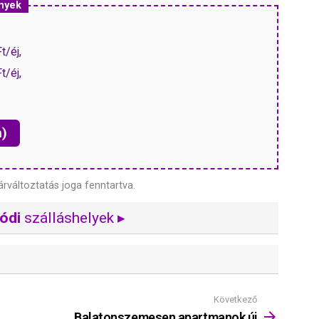
nyek
t/éj,
t/éj,
n)
árváltoztatás joga fenntartva.
ódi
szálláshelyek ▸
Következő
Balatonszemesen apartmanok új