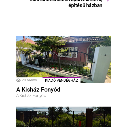
építésű házban
20
Views
KIADÓ VENDÉGHÁZ
A Kisház Fonyód
A Kisház Fonyód