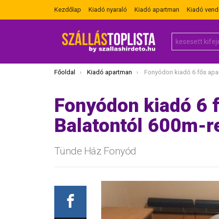
Kezdőlap
Kiadó nyaraló
Kiadó apartman
Kiadó ven
Search
for:
Itt vagy most:
Főoldal
Kiadó apartman
Fonyódon kiadó 6 fős apartmanok a 
Fonyódon kiadó 6 
Balatontól 600m-r
Tünde Ház Fonyód