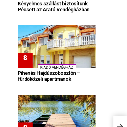
Kényelmes szállást biztosítunk
Pécsett az Arató Vendégházban
KIADÓ VENDÉGHÁZ
Pihenés Hajdúszoboszlón –
fürdőközeli apartmanok
Bala