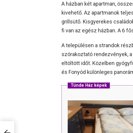
A házban két apartman, összes
kivehető. Az apartmanok teljes
grillsütő. Kisgyerekes családo
fi van az egész házban. A 6 fő
A településen a strandok rész
szórakoztató rendezvények, a
eltöltött időt. Közelben gyógyf
és Fonyód különleges panorám
Tünde Ház képek
m-re