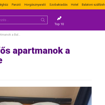
dégház
Panzió
Horgásznyaraló
Szobakiadás
Hotel
Balatoni szállásh
Top 10
Balatontól 600m-re
fős apartmanok a
e