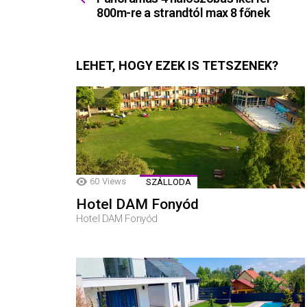
800m-re a strandtól max 8 főnek
LEHET, HOGY EZEK IS TETSZENEK?
60
Views
SZÁLLODA
Hotel DAM Fonyód
Hotel DAM Fonyód