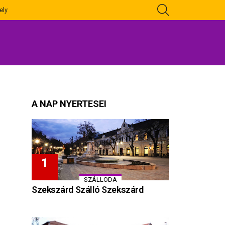
KERESÉS
ely
A NAP NYERTESEI
SZÁLLODA
Szekszárd Szálló Szekszárd