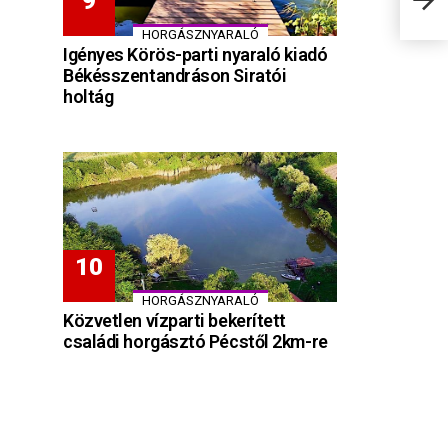
ház
HORGÁSZNYARALÓ
Igényes Körös-parti nyaraló kiadó
Békésszentandráson Siratói
holtág
HORGÁSZNYARALÓ
Közvetlen vízparti bekerített
családi horgásztó Pécstől 2km-re