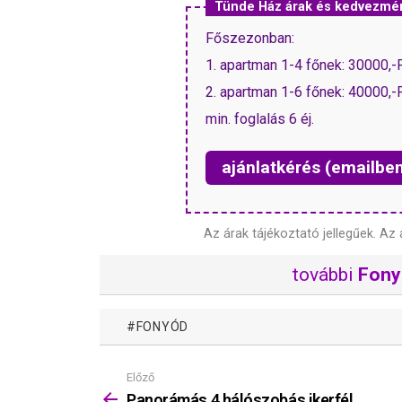
Tünde Ház árak és kedvezmé
Főszezonban:
1. apartman 1-4 főnek: 30000,-F
2. apartman 1-6 főnek: 40000,-F
min. foglalás 6 éj.
ajánlatkérés (emailbe
Az árak tájékoztató jellegűek.
Az 
további
Fony
FONYÓD
Előző
Mutass
többet
Panorámás 4 hálószobás ikerfél