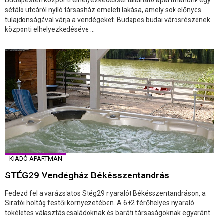
Budapesten központi elhelyezkedéssel található apartmanunk egy
sétáló utcáról nyíló társasház emeleti lakása, amely sok előnyös
tulajdonságával várja a vendégeket. Budapes budai városrészének
központi elhelyezkedéséve ...
KIADÓ APARTMAN
STÉG29 Vendégház Békésszentandrás
Fedezd fel a varázslatos Stég29 nyaralót Békésszentandráson, a
Siratói holtág festői környezetében. A 6+2 férőhelyes nyaraló
tökéletes választás családoknak és baráti társaságoknak egyaránt.