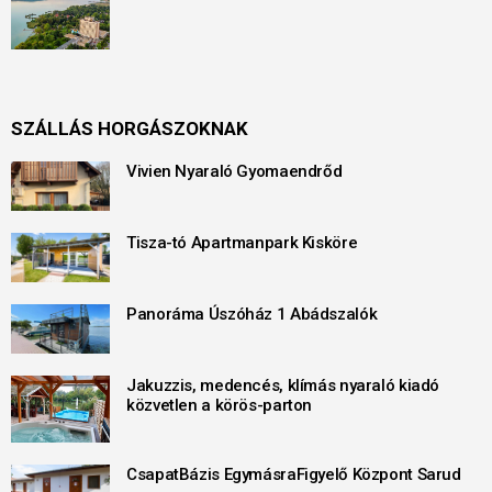
SZÁLLÁS HORGÁSZOKNAK
Vivien Nyaraló Gyomaendrőd
Tisza-tó Apartmanpark Kisköre
Panoráma Úszóház 1 Abádszalók
Jakuzzis, medencés, klímás nyaraló kiadó
közvetlen a körös-parton
CsapatBázis EgymásraFigyelő Központ Sarud