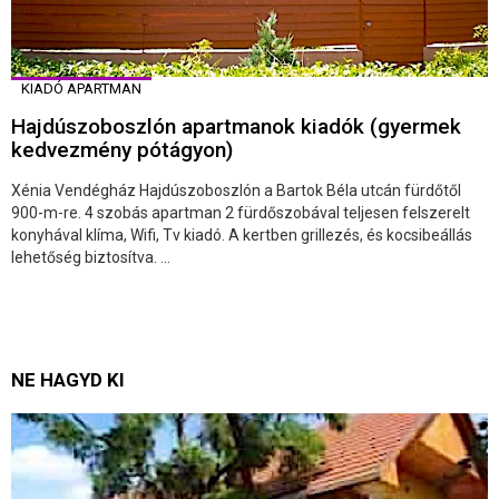
KIADÓ APARTMAN
Hajdúszoboszlón apartmanok kiadók (gyermek
kedvezmény pótágyon)
Xénia Vendégház Hajdúszoboszlón a Bartok Béla utcán fürdőtől
900-m-re. 4 szobás apartman 2 fürdőszobával teljesen felszerelt
konyhával klíma, Wifi, Tv kiadó. A kertben grillezés, és kocsibeállás
lehetőség biztosítva. ...
NE HAGYD KI