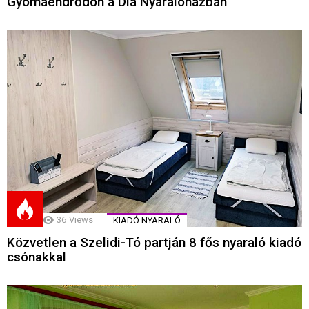
Gyomaendrődön a Dia Nyaralóházban
36
Views
KIADÓ NYARALÓ
Közvetlen a Szelidi-Tó partján 8 fős nyaraló kiadó
csónakkal