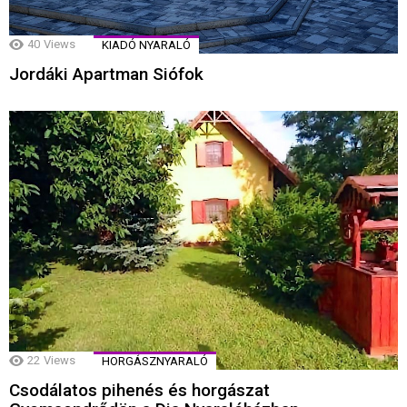
40
Views
KIADÓ NYARALÓ
Jordáki Apartman Siófok
22
Views
HORGÁSZNYARALÓ
Csodálatos pihenés és horgászat