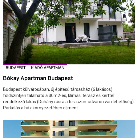
BUDAPEST
KIADÓ APARTMAN
Bókay Apartman Budapest
Budapest külvárosában, új építésű társasház (6 lakásos)
földszintjén található a 30m2-es, klímás, terasz és kerttel
rendelkező lakás (Dohányzásra a teraszon-udvaron van lehetőség).
Parkolás a ház környezetében díjment ...