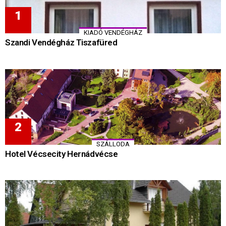
KIADÓ VENDÉGHÁZ
Szandi Vendégház Tiszafüred
SZÁLLODA
Hotel Vécsecity Hernádvécse