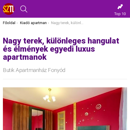
KERESÉS
Top 10
Itt vagy most:
Főoldal
Kiadó apartman
Nagy terek, különleges hangulat és élmények egyedi luxus apartmanok
Nagy terek, különleges hangulat
és élmények egyedi luxus
apartmanok
Butik Apartmanház Fonyód