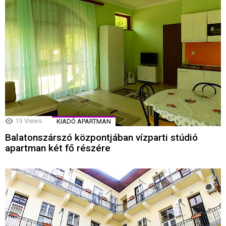
15
Views
KIADÓ APARTMAN
Balatonszárszó központjában vízparti stúdió
apartman két fő részére