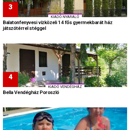
KIADÓ NYARALÓ
Balatonfenyvesi vízközeli 14 fős gyermekbarát ház
játszótérrel stéggel
KIADÓ VENDÉGHÁZ
Bella Vendégház Poroszló