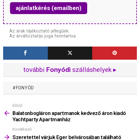
ajánlatkérés (emailben)
Az árak tájékoztató jellegűek.
Az árváltoztatás joga fenntartva.
további
Fonyódi
szálláshelyek ▸
FONYÓD
Előző
Mutass
többet
Balatonbogláron apartmanok kedvező áron kiadó
Yachtparty Apartmanház
Következő
Szeretettel várjuk Eger belvárosában található