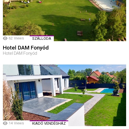
62
Views
SZÁLLODA
Hotel DAM Fonyód
Hotel DAM Fonyód
14
Views
KIADÓ VENDÉGHÁZ