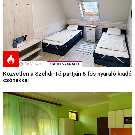
36
Views
KIADÓ NYARALÓ
Közvetlen a Szelidi-Tó partján 8 fős nyaraló kiadó
csónakkal