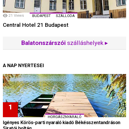
21
Views
BUDAPEST
SZÁLLODA
Central Hotel 21 Budapest
Balatonszárszói
szálláshelyek ▸
A NAP NYERTESEI
HORGÁSZNYARALÓ
Igényes Körös-parti nyaraló kiadó Békésszentandráson
Siratói holtág