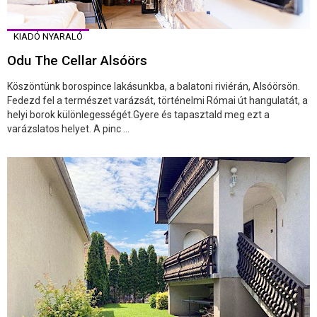
KIADÓ NYARALÓ
Odu The Cellar Alsóörs
Köszöntünk borospince lakásunkba, a balatoni riviérán, Alsóörsön.
Fedezd fel a természet varázsát, történelmi Római út hangulatát, a
helyi borok különlegességét.Gyere és tapasztald meg ezt a
varázslatos helyet. A pinc ...