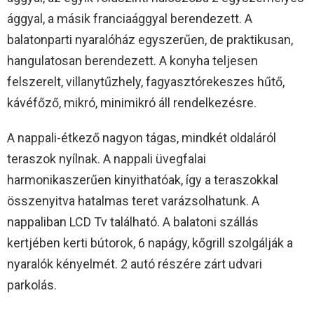
ággyal, a másik franciaággyal berendezett. A
balatonparti nyaralóház egyszerűen, de praktikusan,
hangulatosan berendezett. A konyha teljesen
felszerelt, villanytűzhely, fagyasztórekeszes hűtő,
kávéfőző, mikró, minimikró áll rendelkezésre.
A nappali-étkező nagyon tágas, mindkét oldaláról
teraszok nyílnak. A nappali üvegfalai
harmonikaszerűen kinyithatóak, így a teraszokkal
összenyitva hatalmas teret varázsolhatunk. A
nappaliban LCD Tv található. A balatoni szállás
kertjében kerti bútorok, 6 napágy, kőgrill szolgálják a
nyaralók kényelmét. 2 autó részére zárt udvari
parkolás.