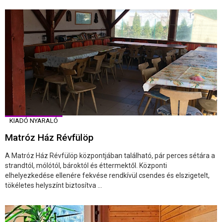
KIADÓ NYARALÓ
Matróz Ház Révfülöp
A Matróz Ház Révfülöp központjában található, pár perces sétára a
strandtól, mólótól, bároktól és éttermektől. Központi
elhelyezkedése ellenére fekvése rendkívül csendes és elszigetelt,
tökéletes helyszínt biztosítva ...