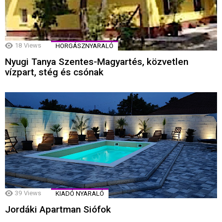
18
Views
HORGÁSZNYARALÓ
Nyugi Tanya Szentes-Magyartés, közvetlen
vízpart, stég és csónak
39
Views
KIADÓ NYARALÓ
Jordáki Apartman Siófok