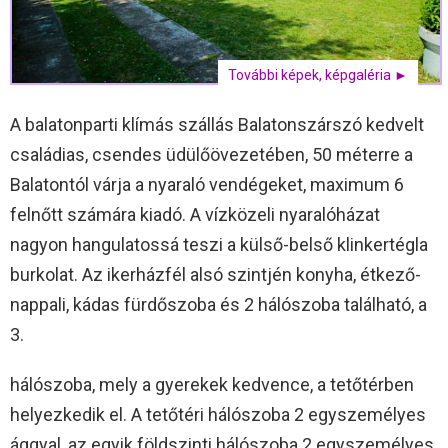
További képek, képgaléria ►
A balatonparti klímás szállás Balatonszárszó kedvelt
családias, csendes üdülőövezetében, 50 méterre a
Balatontól várja a nyaraló vendégeket, maximum 6
felnőtt számára kiadó. A vízközeli nyaralóházat
nagyon hangulatossá teszi a külső-belső klinkertégla
burkolat. Az ikerházfél alsó szintjén konyha, étkező-
nappali, kádas fürdőszoba és 2 hálószoba található, a
3.
hálószoba, mely a gyerekek kedvence, a tetőtérben
helyezkedik el. A tetőtéri hálószoba 2 egyszemélyes
ággyal, az egyik földszinti hálószoba 2 egyszemélyes