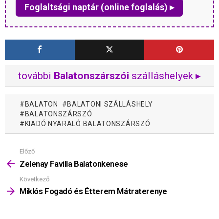
Foglaltsági naptár (online foglalás) ▸
további
Balatonszárszói
szálláshelyek ▸
BALATON
BALATONI SZÁLLÁSHELY
BALATONSZÁRSZÓ
KIADÓ NYARALÓ BALATONSZÁRSZÓ
Előző
Mutass
többet
Zelenay Favilla Balatonkenese
Következő
Miklós Fogadó és Étterem Mátraterenye