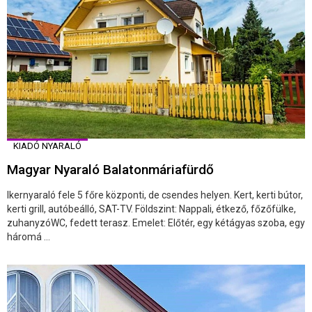
KIADÓ NYARALÓ
Magyar Nyaraló Balatonmáriafürdő
Ikernyaraló fele 5 főre központi, de csendes helyen. Kert, kerti bútor,
kerti grill, autóbeálló, SAT-TV. Földszint: Nappali, étkező, főzőfülke,
zuhanyzóWC, fedett terasz. Emelet: Előtér, egy kétágyas szoba, egy
háromá ...