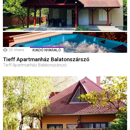
23
Views
KIADÓ NYARALÓ
Tieff Apartmanház Balatonszárszó
Tieff Apartmanház Balatonszárszó