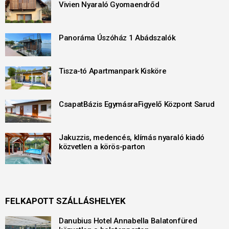
Vivien Nyaraló Gyomaendrőd
Panoráma Úszóház 1 Abádszalók
Tisza-tó Apartmanpark Kisköre
CsapatBázis EgymásraFigyelő Központ Sarud
Jakuzzis, medencés, klímás nyaraló kiadó
közvetlen a körös-parton
FELKAPOTT SZÁLLÁSHELYEK
Danubius Hotel Annabella Balatonfüred