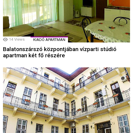
14
Views
KIADÓ APARTMAN
Balatonszárszó központjában vízparti stúdió
apartman két fő részére