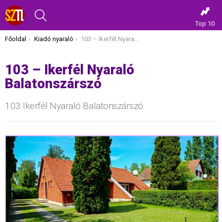
KERESÉS
Top 10
Itt vagy most:
Főoldal
Kiadó nyaraló
103 – Ikerfél Nyaraló Balatonszárszó
103 – Ikerfél Nyaraló
Balatonszárszó
103 Ikerfél Nyaraló Balatonszárszó