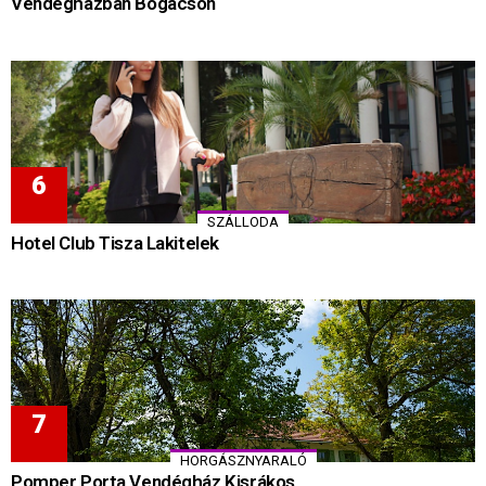
Vendégházban Bogácson
SZÁLLODA
Hotel Club Tisza Lakitelek
HORGÁSZNYARALÓ
Pomper Porta Vendégház Kisrákos