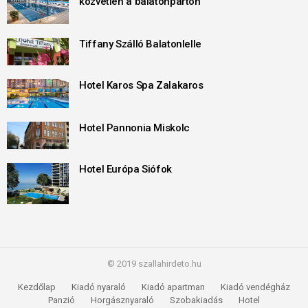
közvetlen a balatonparton
Tiffany Szálló Balatonlelle
Hotel Karos Spa Zalakaros
Hotel Pannonia Miskolc
Hotel Európa Siófok
© 2019 szallahirdeto.hu
Kezdőlap
Kiadó nyaraló
Kiadó apartman
Kiadó vendégház
Panzió
Horgásznyaraló
Szobakiadás
Hotel