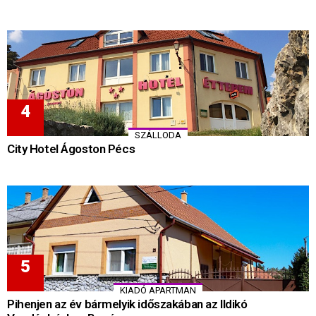
SZÁLLODA
City Hotel Ágoston Pécs
KIADÓ APARTMAN
Pihenjen az év bármelyik időszakában az Ildikó