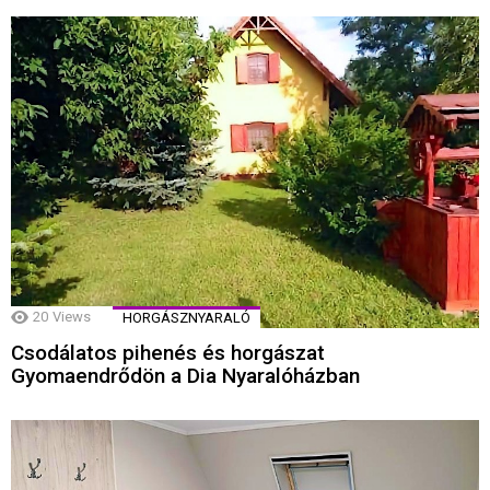
20
Views
HORGÁSZNYARALÓ
Csodálatos pihenés és horgászat
Gyomaendrődön a Dia Nyaralóházban