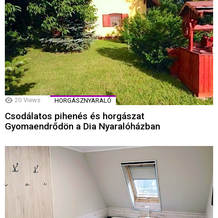
20
Views
HORGÁSZNYARALÓ
Csodálatos pihenés és horgászat
Gyomaendrődön a Dia Nyaralóházban