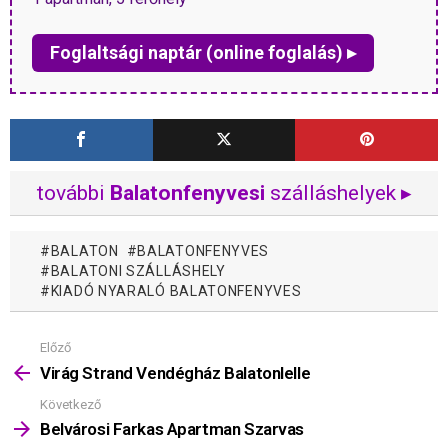
Foglaltsági naptár (online foglalás) ▸
további
Balatonfenyvesi
szálláshelyek ▸
BALATON
BALATONFENYVES
BALATONI SZÁLLÁSHELY
KIADÓ NYARALÓ BALATONFENYVES
Előző
Mutass
többet
Virág Strand Vendégház Balatonlelle
Következő
Belvárosi Farkas Apartman Szarvas