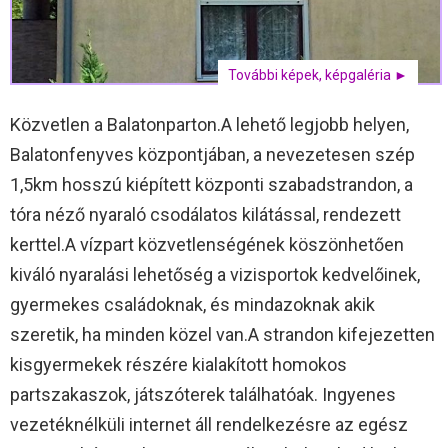
További képek, képgaléria ►
Közvetlen a Balatonparton.A lehető legjobb helyen,
Balatonfenyves központjában, a nevezetesen szép
1,5km hosszú kiépített központi szabadstrandon, a
tóra néző nyaraló csodálatos kilátással, rendezett
kerttel.A vízpart közvetlenségének köszönhetően
kiváló nyaralási lehetőség a vizisportok kedvelőinek,
gyermekes családoknak, és mindazoknak akik
szeretik, ha minden közel van.A strandon kifejezetten
kisgyermekek részére kialakított homokos
partszakaszok, játszóterek találhatóak. Ingyenes
vezetéknélküli internet áll rendelkezésre az egész