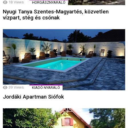
18
Views
HORGÁSZNYARALÓ
Nyugi Tanya Szentes-Magyartés, közvetlen
vízpart, stég és csónak
39
Views
KIADÓ NYARALÓ
Jordáki Apartman Siófok