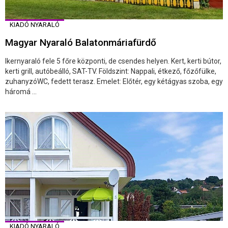
KIADÓ NYARALÓ
Magyar Nyaraló Balatonmáriafürdő
Ikernyaraló fele 5 főre központi, de csendes helyen. Kert, kerti bútor,
kerti grill, autóbeálló, SAT-TV. Földszint: Nappali, étkező, főzőfülke,
zuhanyzóWC, fedett terasz. Emelet: Előtér, egy kétágyas szoba, egy
háromá ...
KIADÓ NYARALÓ