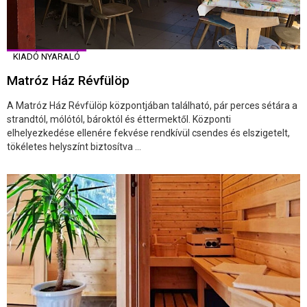
KIADÓ NYARALÓ
Matróz Ház Révfülöp
A Matróz Ház Révfülöp központjában található, pár perces sétára a
strandtól, mólótól, bároktól és éttermektől. Központi
elhelyezkedése ellenére fekvése rendkívül csendes és elszigetelt,
tökéletes helyszínt biztosítva ...