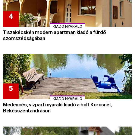
KIADÓ NYARALÓ
Tiszakécskén modern apartman kiadó a fürdő
szomszédságában
KIADÓ NYARALÓ
Medencés, vízparti nyaraló kiadó a holt Körösnél,
Békésszentandráson