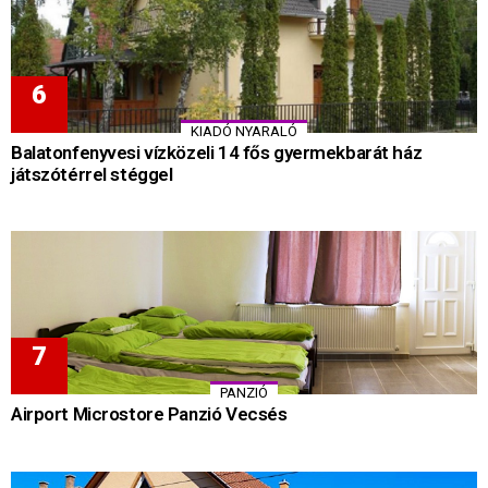
KIADÓ NYARALÓ
Balatonfenyvesi vízközeli 14 fős gyermekbarát ház
játszótérrel stéggel
PANZIÓ
Airport Microstore Panzió Vecsés