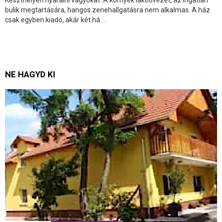
Keszthelyen nyaralni vágyókat. A környék lakóövezet, az ingatlan
bulik megtartására, hangos zenehallgatásra nem alkalmas. A ház
csak egyben kiadó, akár két há ...
NE HAGYD KI