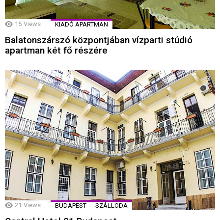
15
Views
KIADÓ APARTMAN
Balatonszárszó központjában vízparti stúdió
apartman két fő részére
21
Views
BUDAPEST
SZÁLLODA