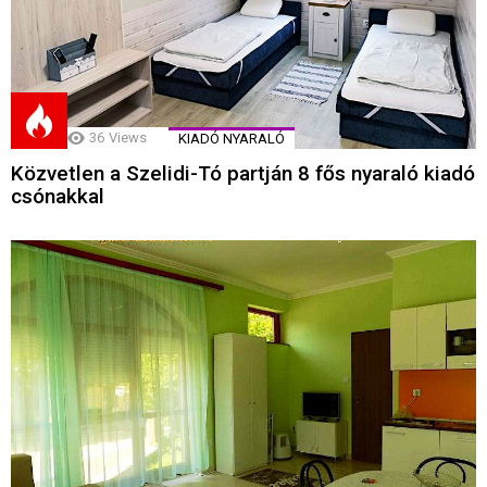
36
Views
KIADÓ NYARALÓ
Közvetlen a Szelidi-Tó partján 8 fős nyaraló kiadó
csónakkal