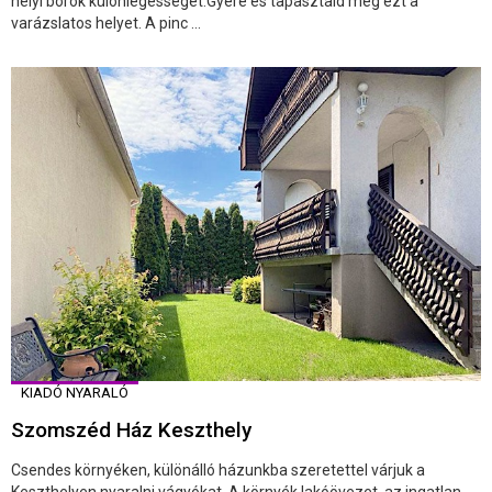
helyi borok különlegességét.Gyere és tapasztald meg ezt a
varázslatos helyet. A pinc ...
KIADÓ NYARALÓ
Szomszéd Ház Keszthely
Csendes környéken, különálló házunkba szeretettel várjuk a