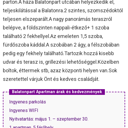
parton.A háza Balatonpart utcában helyezkedik el,
teljeskilátással a Balatonra.2 szintes, szomszédoktól
teljesen elszeparált.A nagy panorámás teraszról
belépve, a földszinten nappali-étkező+ 1 szoba
található 2 fekhellyel.Az emeleten 1,5 szoba,
fürdőszoba káddal.A szobában 2 ágy, a félszobában
pedig egy fekhely található.Tartozik hozzá kisebb
udvar és terasz is, grillezési lehetőséggel.Közelben
boltok, éttermek stb, azaz központi helyen van.Sok
szeretettel várjuk Önt és kedves családját.
Balatonpart Apartman árak és kedvezmények
Ingyenes parkolás
Ingyenes WIFI
Nyitvatartás: május 1. – szeptember 30.
1 apartman, 5 férőhely