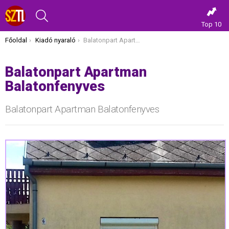
KERESÉS
Top 10
Itt vagy most:
Főoldal
Kiadó nyaraló
Balatonpart Apartman Balatonfenyves
Balatonpart Apartman
Balatonfenyves
Balatonpart Apartman Balatonfenyves