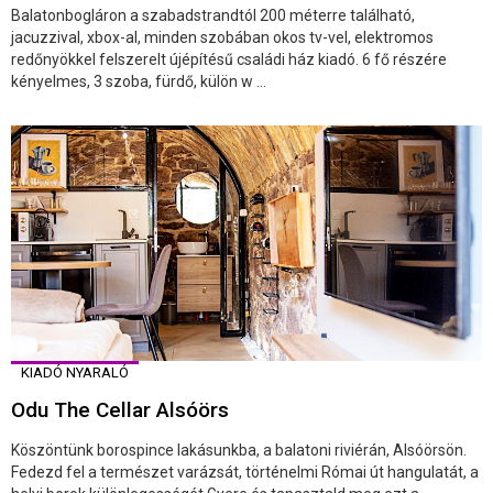
Balatonbogláron a szabadstrandtól 200 méterre található,
jacuzzival, xbox-al, minden szobában okos tv-vel, elektromos
redőnyökkel felszerelt újépítésű családi ház kiadó. 6 fő részére
kényelmes, 3 szoba, fürdő, külön w ...
KIADÓ NYARALÓ
Odu The Cellar Alsóörs
Köszöntünk borospince lakásunkba, a balatoni riviérán, Alsóörsön.
Fedezd fel a természet varázsát, történelmi Római út hangulatát, a