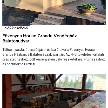
KIADÓ NYARALÓ
Fövenyes House Grande Vendégház
Balatonudvari
Töltse nyaralását családjával és barátaival a Fövenyes House
Grande Házban, a Balaton északi partján. Az FHG tökéletes vállalati
csapatépítéshez, golfversenyeken való részvételhez, vitorlázáshoz
és bortúrákhoz üzleti ...