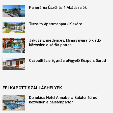
Panoráma Úszóház 1 Abádszalók
Tisza-tó Apartmanpark Kisköre
Jakuzzis, medencés, klímás nyaraló kiadó
közvetlen a körös-parton
CsapatBázis EgymásraFigyelő Központ Sarud
FELKAPOTT SZÁLLÁSHELYEK
Danubius Hotel Annabella Balatonfüred
közvetlen a balatonparton