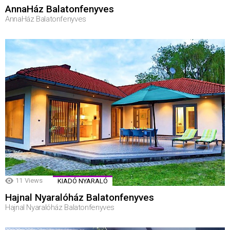
AnnaHáz Balatonfenyves
AnnaHáz Balatonfenyves
11
Views
KIADÓ NYARALÓ
Hajnal Nyaralóház Balatonfenyves
Hajnal Nyaralóház Balatonfenyves