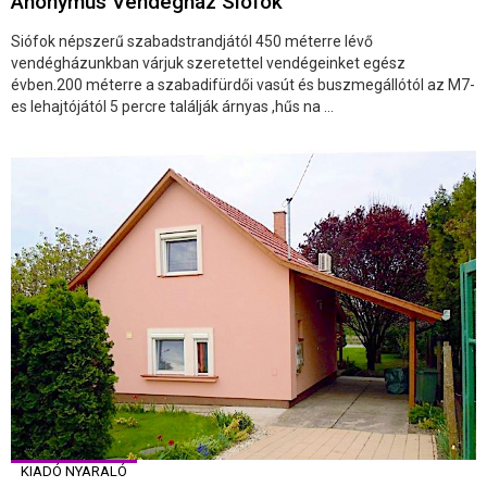
Anonymus Vendégház Siófok
Siófok népszerű szabadstrandjától 450 méterre lévő
vendégházunkban várjuk szeretettel vendégeinket egész
évben.200 méterre a szabadifürdői vasút és buszmegállótól az M7-
es lehajtójától 5 percre találják árnyas ,hűs na ...
KIADÓ NYARALÓ