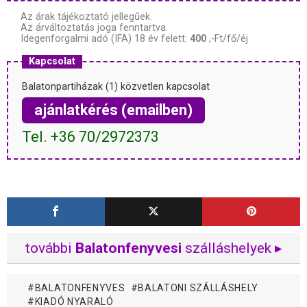
Az árak tájékoztató jellegűek.
Az árváltoztatás joga fenntartva.
Idegenforgalmi adó (IFA) 18 év felett:
400
,-Ft/fő/éj
Kapcsolat
Balatonpartiházak (1) közvetlen kapcsolat
ajánlatkérés (emailben)
Tel. +36 70/2972373
további
Balatonfenyvesi
szálláshelyek ▸
BALATONFENYVES
BALATONI SZÁLLÁSHELY
KIADÓ NYARALÓ