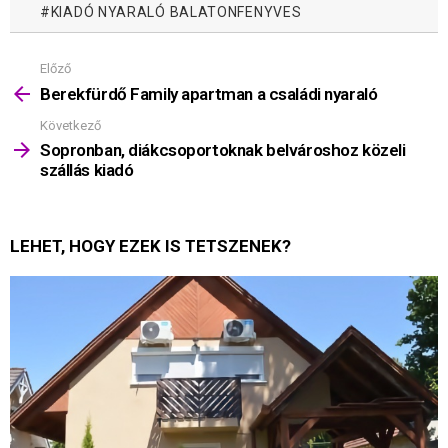
KIADÓ NYARALÓ BALATONFENYVES
Előző
Mutass
többet
Berekfürdő Family apartman a családi nyaraló
Következő
Sopronban, diákcsoportoknak belvároshoz közeli
szállás kiadó
LEHET, HOGY EZEK IS TETSZENEK?