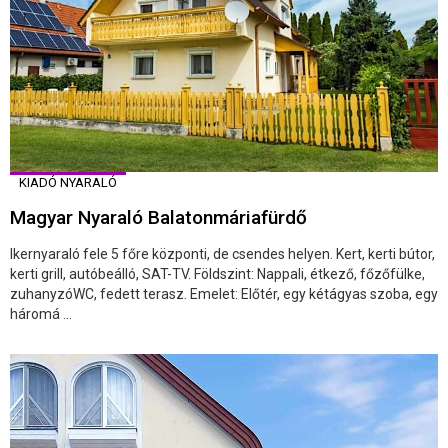
KIADÓ NYARALÓ
Magyar Nyaraló Balatonmáriafürdő
Ikernyaraló fele 5 főre központi, de csendes helyen. Kert, kerti bútor,
kerti grill, autóbeálló, SAT-TV. Földszint: Nappali, étkező, főzőfülke,
zuhanyzóWC, fedett terasz. Emelet: Előtér, egy kétágyas szoba, egy
háromá ...