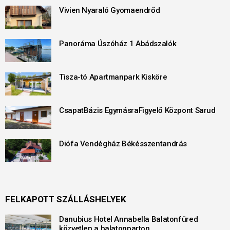
Vivien Nyaraló Gyomaendrőd
Panoráma Úszóház 1 Abádszalók
Tisza-tó Apartmanpark Kisköre
CsapatBázis EgymásraFigyelő Központ Sarud
Diófa Vendégház Békésszentandrás
FELKAPOTT SZÁLLÁSHELYEK
Danubius Hotel Annabella Balatonfüred
közvetlen a balatonparton