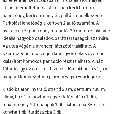
az emeleten két szobában klíma található, melyek
külön üzemeltethetők. A kertben kerti bútorok,
napozóágy, kerti sütőhely és grill áll rendelkezésre.
Parkolási lehetőség a kertben 2 autó számára. A
nyaraló a központi nagy strandtól 30 méterre található.
ideális nagyobb családok, baráti társaságok számára.
Az utca végén a strandon játszótér található. A
szomszédos utca végén kicsi gyermekek számára
kialakított homokos pancsoló rész található. A ház
fűthető, így az őszi-téli-tavaszi időszakban is várja a
nyugodt környezetben pihenni vágyó vendégeket.
Kiadó balatoni nyaraló, strand 30 m, centrum 400 m,
klíma, háziállat hozható egyeztetés után (1 db),
max.férőhely 9 fő, nappali 1 db, hálószoba 3+fél db,
konyha 1 db, fürdőszoba 3 db.