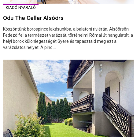
KIADÓ NYARALÓ
Odu The Cellar Alsóörs
Köszöntünk borospince lakásunkba, a balatoni riviérán, Alsóörsön.
Fedezd fel a természet varázsát, történelmi Római út hangulatát, a
helyi borok különlegességét.Gyere és tapasztald meg ezt a
varázslatos helyet. A pinc ...