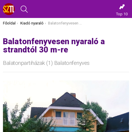
KERESÉS
Top 10
Itt vagy most:
Főoldal
Kiadó nyaraló
Balatonfenyvesen nyaraló a strandtól 30 m-re
Balatonfenyvesen nyaraló a
strandtól 30 m-re
Balatonpartiházak (1) Balatonfenyves