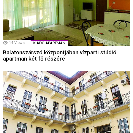
14
Views
KIADÓ APARTMAN
Balatonszárszó központjában vízparti stúdió
apartman két fő részére