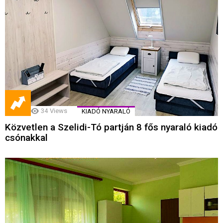
34
Views
KIADÓ NYARALÓ
Közvetlen a Szelidi-Tó partján 8 fős nyaraló kiadó
csónakkal