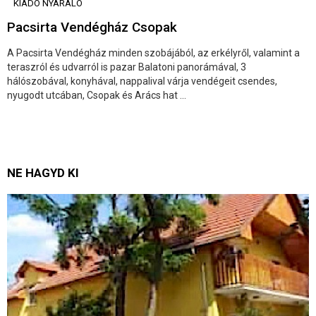
KIADÓ NYARALÓ
Pacsirta Vendégház Csopak
A Pacsirta Vendégház minden szobájából, az erkélyről, valamint a
teraszról és udvarról is pazar Balatoni panorámával, 3
hálószobával, konyhával, nappalival várja vendégeit csendes,
nyugodt utcában, Csopak és Arács hat ...
NE HAGYD KI