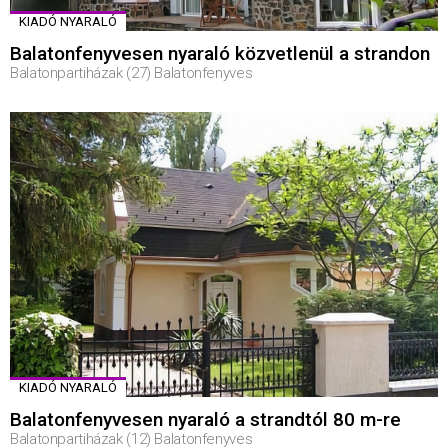
KIADÓ NYARALÓ
Balatonfenyvesen nyaraló közvetlenül a strandon
Balatonpartiházak (27) Balatonfenyves
KIADÓ NYARALÓ
Balatonfenyvesen nyaraló a strandtól 80 m-re
Balatonpartiházak (12) Balatonfenyves