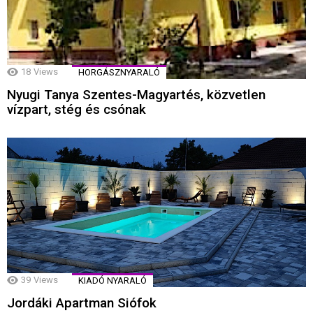
18
Views
HORGÁSZNYARALÓ
Nyugi Tanya Szentes-Magyartés, közvetlen
vízpart, stég és csónak
39
Views
KIADÓ NYARALÓ
Jordáki Apartman Siófok