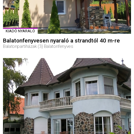
KIADÓ NYARALÓ
Balatonfenyvesen nyaraló a strandtól 40 m-re
Balatonpartiházak (3) Balatonfenyves