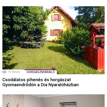
19
Views
HORGÁSZNYARALÓ
Csodálatos pihenés és horgászat
Gyomaendrődön a Dia Nyaralóházban