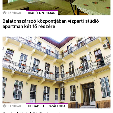
15
Views
KIADÓ APARTMAN
Balatonszárszó központjában vízparti stúdió
apartman két fő részére
21
Views
BUDAPEST
SZÁLLODA