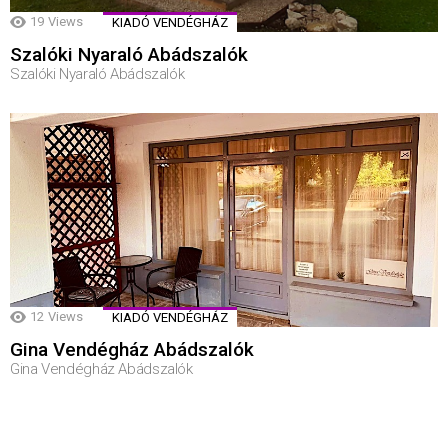
19
Views
KIADÓ VENDÉGHÁZ
Szalóki Nyaraló Abádszalók
Szalóki Nyaraló Abádszalók
12
Views
KIADÓ VENDÉGHÁZ
Gina Vendégház Abádszalók
Gina Vendégház Abádszalók