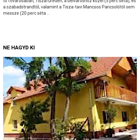
tó fővárosában, Tiszafüreden, a belvároshoz közel (5 perc séta), és
a szabadstrandtól, valamint a Tisza-tavi Mancsos Pancsolótól sem
messze (20 perc séta ...
NE HAGYD KI