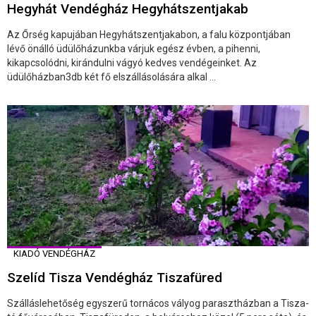
Hegyhát Vendégház Hegyhátszentjakab
Az Őrség kapujában Hegyhátszentjakabon, a falu központjában
lévő önálló üdülőházunkba várjuk egész évben, a pihenni,
kikapcsolódni, kirándulni vágyó kedves vendégeinket. Az
üdülőházban3db két fő elszállásolására alkal ...
KIADÓ VENDÉGHÁZ
Szelíd Tisza Vendégház Tiszafüred
Szálláslehetőség egyszerű tornácos vályog parasztházban a Tisza-