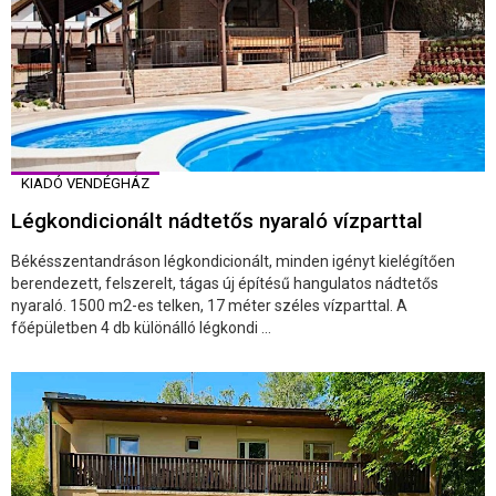
KIADÓ VENDÉGHÁZ
Légkondicionált nádtetős nyaraló vízparttal
Békésszentandráson légkondicionált, minden igényt kielégítően
berendezett, felszerelt, tágas új építésű hangulatos nádtetős
nyaraló. 1500 m2-es telken, 17 méter széles vízparttal. A
főépületben 4 db különálló légkondi ...