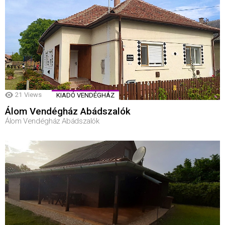
21
Views
KIADÓ VENDÉGHÁZ
Álom Vendégház Abádszalók
Álom Vendégház Abádszalók