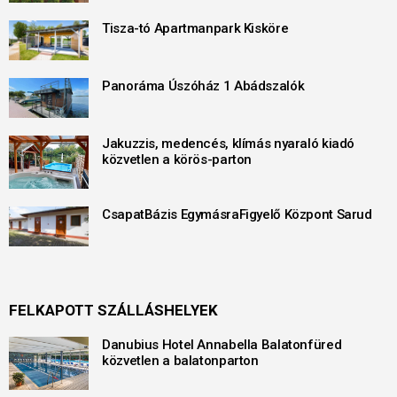
Tisza-tó Apartmanpark Kisköre
Panoráma Úszóház 1 Abádszalók
Jakuzzis, medencés, klímás nyaraló kiadó
közvetlen a körös-parton
CsapatBázis EgymásraFigyelő Központ Sarud
FELKAPOTT SZÁLLÁSHELYEK
Danubius Hotel Annabella Balatonfüred
közvetlen a balatonparton