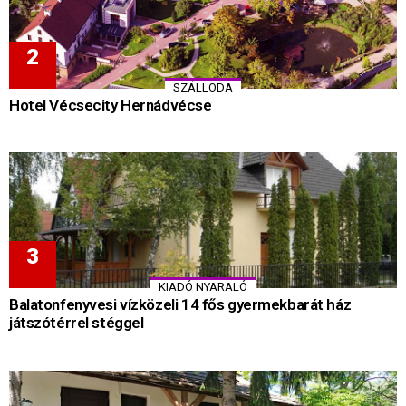
SZÁLLODA
Hotel Vécsecity Hernádvécse
KIADÓ NYARALÓ
Balatonfenyvesi vízközeli 14 fős gyermekbarát ház
játszótérrel stéggel