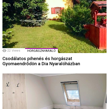
22
Views
HORGÁSZNYARALÓ
Csodálatos pihenés és horgászat
Gyomaendrődön a Dia Nyaralóházban