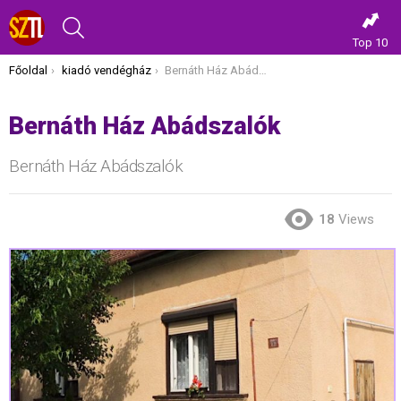
KERESÉS
Top 10
Itt vagy most:
Főoldal
kiadó vendégház
Bernáth Ház Abádszalók
Bernáth Ház Abádszalók
Bernáth Ház Abádszalók
18
Views