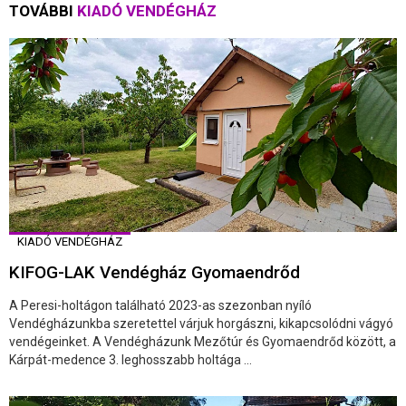
TOVÁBBI
KIADÓ VENDÉGHÁZ
KIADÓ VENDÉGHÁZ
KIFOG-LAK Vendégház Gyomaendrőd
A Peresi-holtágon található 2023-as szezonban nyíló
Vendégházunkba szeretettel várjuk horgászni, kikapcsolódni vágyó
vendégeinket. A Vendégházunk Mezőtúr és Gyomaendrőd között, a
Kárpát-medence 3. leghosszabb holtága ...