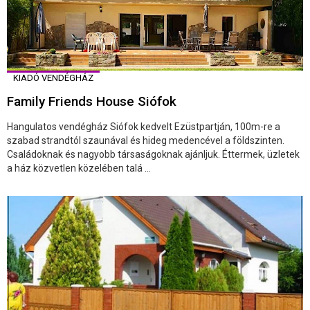
KIADÓ VENDÉGHÁZ
Family Friends House Siófok
Hangulatos vendégház Siófok kedvelt Ezüstpartján, 100m-re a
szabad strandtól szaunával és hideg medencével a földszinten.
Családoknak és nagyobb társaságoknak ajánljuk. Éttermek, üzletek
a ház közvetlen közelében talá ...