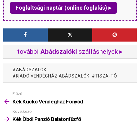
Foglaltsági naptár (online foglalás) ▸
további
Abádszalóki
szálláshelyek ▸
ABÁDSZALÓK
KIADÓ VENDÉGHÁZ ABÁDSZALÓK
TISZA-TÓ
Előző
Mutass
többet
Kék Kuckó Vendégház Fonyód
Következő
Kék Öböl Panzió Balatonfűzfő