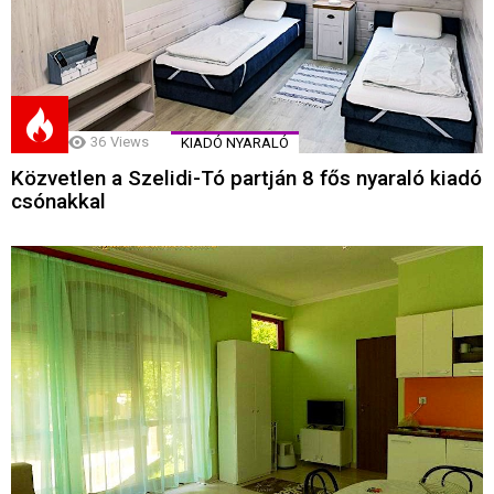
36
Views
KIADÓ NYARALÓ
Közvetlen a Szelidi-Tó partján 8 fős nyaraló kiadó
csónakkal