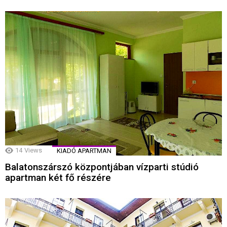
14
Views
KIADÓ APARTMAN
Balatonszárszó központjában vízparti stúdió
apartman két fő részére