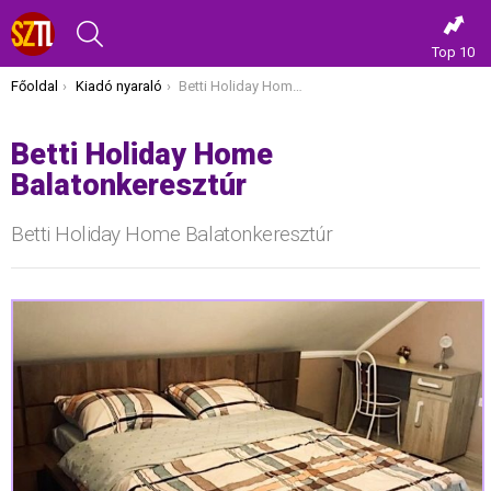
KERESÉS
Top 10
Itt vagy most:
Főoldal
Kiadó nyaraló
Betti Holiday Home Balatonkeresztúr
Betti Holiday Home
Balatonkeresztúr
Betti Holiday Home Balatonkeresztúr