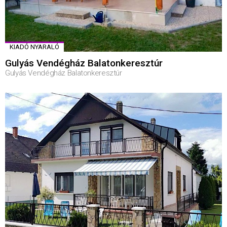
KIADÓ NYARALÓ
Gulyás Vendégház Balatonkeresztúr
Gulyás Vendégház Balatonkeresztúr