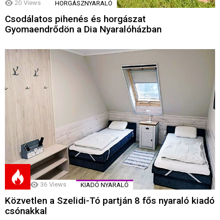
20
Views
HORGÁSZNYARALÓ
Csodálatos pihenés és horgászat
Gyomaendrődön a Dia Nyaralóházban
36
Views
KIADÓ NYARALÓ
Közvetlen a Szelidi-Tó partján 8 fős nyaraló kiadó
csónakkal