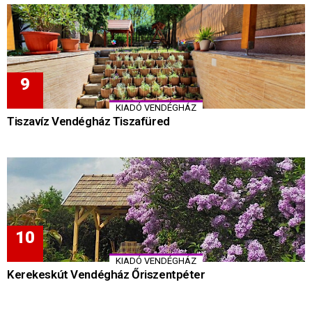
KIADÓ VENDÉGHÁZ
Tiszavíz Vendégház Tiszafüred
KIADÓ VENDÉGHÁZ
Kerekeskút Vendégház Őriszentpéter