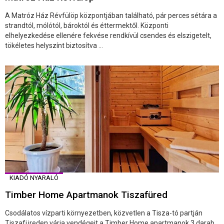
A Matróz Ház Révfülöp központjában található, pár perces sétára a
strandtól, mólótól, bároktól és éttermektől. Központi
elhelyezkedése ellenére fekvése rendkívül csendes és elszigetelt,
tökéletes helyszínt biztosítva ...
KIADÓ NYARALÓ
Timber Home Apartmanok Tiszafüred
Csodálatos vízparti környezetben, közvetlen a Tisza-tó partján
Tiszafüreden várja vendégeit a Timber Home apartmanok 3 darab