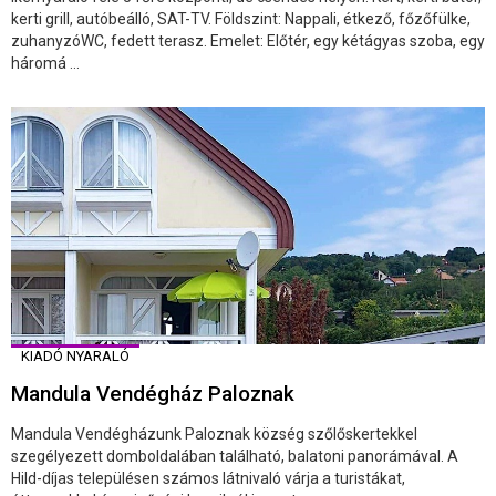
kerti grill, autóbeálló, SAT-TV. Földszint: Nappali, étkező, főzőfülke,
zuhanyzóWC, fedett terasz. Emelet: Előtér, egy kétágyas szoba, egy
háromá ...
KIADÓ NYARALÓ
Mandula Vendégház Paloznak
Mandula Vendégházunk Paloznak község szőlőskertekkel
szegélyezett domboldalában található, balatoni panorámával. A
Hild-díjas településen számos látnivaló várja a turistákat,