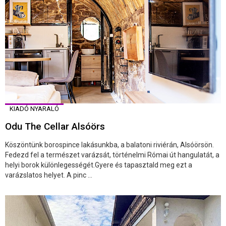
KIADÓ NYARALÓ
Odu The Cellar Alsóörs
Köszöntünk borospince lakásunkba, a balatoni riviérán, Alsóörsön.
Fedezd fel a természet varázsát, történelmi Római út hangulatát, a
helyi borok különlegességét.Gyere és tapasztald meg ezt a
varázslatos helyet. A pinc ...