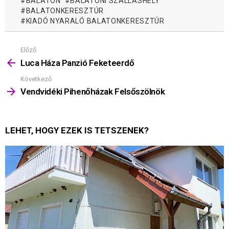
BALATON
BALATONI SZÁLLÁSHELY
BALATONKERESZTÚR
KIADÓ NYARALÓ BALATONKERESZTÚR
Előző
Mutass
többet
Luca Háza Panzió Feketeerdő
Következő
Vendvidéki Pihenőházak Felsőszölnök
LEHET, HOGY EZEK IS TETSZENEK?