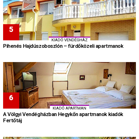
KIADÓ VENDÉGHÁZ
Pihenés Hajdúszoboszlón – fürdőközeli apartmanok
KIADÓ APARTMAN
A Völgyi Vendégházban Hegykőn apartmanok kiadók
Fertőtáj