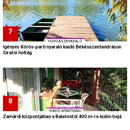
HORGÁSZNYARALÓ
Igényes Körös-parti nyaraló kiadó Békésszentandráson
Siratói holtág
KIADÓ APARTMAN
Zamárdi központjában a Balatontól 400 m-re külön bejá