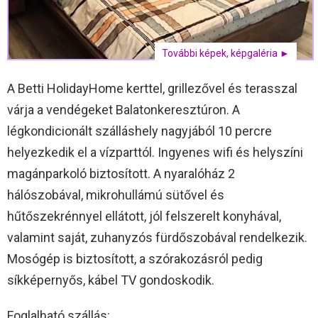
További képek, képgaléria ►
A Betti HolidayHome kerttel, grillezővel és terasszal
várja a vendégeket Balatonkeresztúron. A
légkondicionált szálláshely nagyjából 10 percre
helyezkedik el a vízparttól. Ingyenes wifi és helyszíni
magánparkoló biztosított. A nyaralóház 2
hálószobával, mikrohullámú sütővel és
hűtőszekrénnyel ellátott, jól felszerelt konyhával,
valamint saját, zuhanyzós fürdőszobával rendelkezik.
Mosógép is biztosított, a szórakozásról pedig
síkképernyős, kábel TV gondoskodik.
Foglalható szállás: