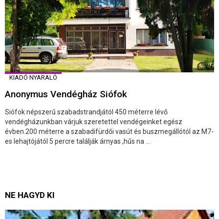
KIADÓ NYARALÓ
Anonymus Vendégház Siófok
Siófok népszerű szabadstrandjától 450 méterre lévő
vendégházunkban várjuk szeretettel vendégeinket egész
évben.200 méterre a szabadifürdői vasút és buszmegállótól az M7-
es lehajtójától 5 percre találják árnyas ,hűs na ...
NE HAGYD KI