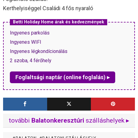
Kerthelyiséggel Családi 4 fős nyaraló
Betti Holiday Home árak és kedvezmények
Ingyenes parkolás
Ingyenes WIFI
Ingyenes légkondícionálás
2 szoba, 4 férőhely
Foglaltsági naptár (online foglalás) ▸
további
Balatonkeresztúri
szálláshelyek ▸