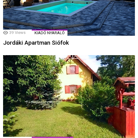
39
Views
KIADÓ NYARALÓ
Jordáki Apartman Siófok