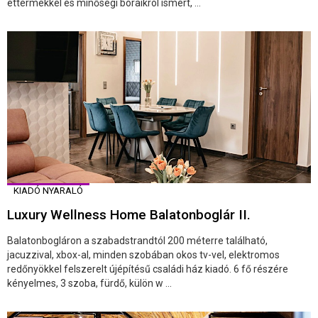
éttermekkel és minőségi boraikról ismert, ...
KIADÓ NYARALÓ
Luxury Wellness Home Balatonboglár II.
Balatonbogláron a szabadstrandtól 200 méterre található,
jacuzzival, xbox-al, minden szobában okos tv-vel, elektromos
redőnyökkel felszerelt újépítésű családi ház kiadó. 6 fő részére
kényelmes, 3 szoba, fürdő, külön w ...