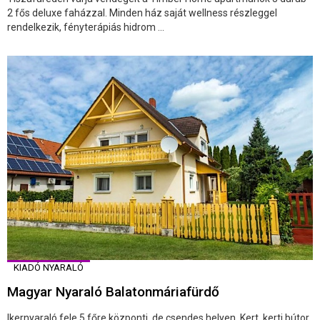
2 fős deluxe faházzal. Minden ház saját wellness részleggel
rendelkezik, fényterápiás hidrom ...
KIADÓ NYARALÓ
Magyar Nyaraló Balatonmáriafürdő
Ikernyaraló fele 5 főre központi, de csendes helyen. Kert, kerti bútor,