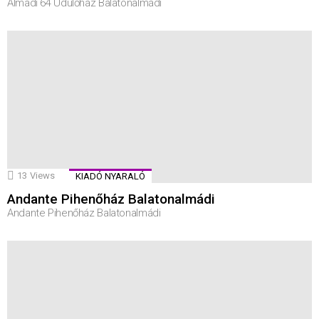
Almádi 64 Üdülőház Balatonalmádi
13
Views
KIADÓ NYARALÓ
Andante Pihenőház Balatonalmádi
Andante Pihenőház Balatonalmádi