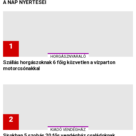
A NAP NYERTESEI
HORGÁSZNYARALÓ
Szállás horgászoknak 6 főig közvetlen a vízparton
motorcsónakkal
KIADÓ VENDÉGHÁZ
Sirokban 5 szobás 20 fős vendégház családoknak,