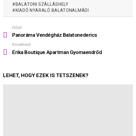
BALATONI SZÁLLÁSHELY
KIADÓ NYARALÓ BALATONALMÁDI
Előző
Mutass
többet
Panoráma Vendégház Balatonederics
Következő
Erika Boutique Apartman Gyomaendrőd
LEHET, HOGY EZEK IS TETSZENEK?