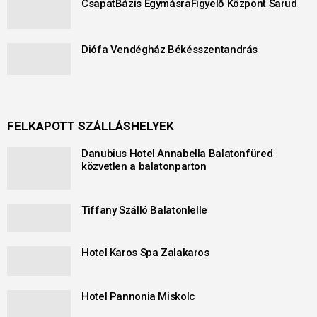
CsapatBázis EgymásraFigyelő Központ Sarud
Diófa Vendégház Békésszentandrás
FELKAPOTT SZÁLLÁSHELYEK
Danubius Hotel Annabella Balatonfüred
közvetlen a balatonparton
Tiffany Szálló Balatonlelle
Hotel Karos Spa Zalakaros
Hotel Pannonia Miskolc