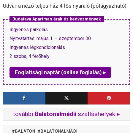
Udvarra néző teljes ház 4 fős nyaraló (pótágyazható)
Budatava Apartman árak és kedvezmények
Ingyenes parkolás
Nyitvatartás: május 1. – szeptember 30.
Ingyenes légkondícionálás
2 szoba, 4 férőhely
Foglaltsági naptár (online foglalás) ▸
további
Balatonalmádii
szálláshelyek ▸
BALATON
BALATONALMÁDI