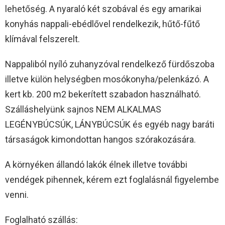
lehetőség. A nyaraló két szobával és egy amarikai
konyhás nappali-ebédlővel rendelkezik, hűtő-fűtő
klímával felszerelt.
Nappaliból nyíló zuhanyzóval rendelkező fürdőszoba
illetve külön helységben mosókonyha/pelenkázó. A
kert kb. 200 m2 bekerített szabadon használható.
Szálláshelyünk sajnos NEM ALKALMAS
LEGÉNYBÚCSÚK, LÁNYBÚCSÚK és egyéb nagy baráti
társaságok kimondottan hangos szórakozására.
A környéken állandó lakók élnek illetve további
vendégek pihennek, kérem ezt foglalásnál figyelembe
venni.
Foglalható szállás: