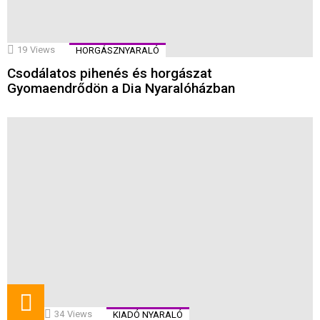
19
Views
HORGÁSZNYARALÓ
Csodálatos pihenés és horgászat
Gyomaendrődön a Dia Nyaralóházban
34
Views
KIADÓ NYARALÓ