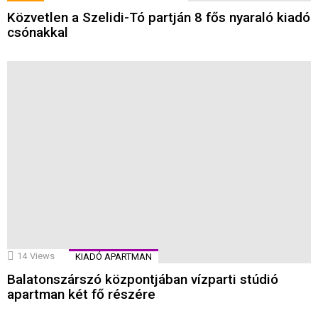
Közvetlen a Szelidi-Tó partján 8 fős nyaraló kiadó
csónakkal
14
Views
KIADÓ APARTMAN
Balatonszárszó központjában vízparti stúdió
apartman két fő részére