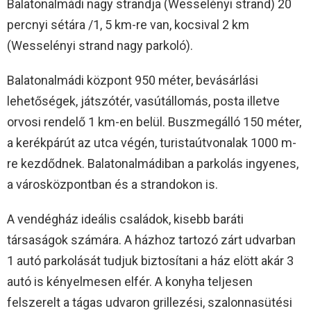
Balatonalmádi nagy strandja (Wesselényi strand) 20
percnyi sétára /1, 5 km-re van, kocsival 2 km
(Wesselényi strand nagy parkoló).
Balatonalmádi központ 950 méter, bevásárlási
lehetőségek, játszótér, vasútállomás, posta illetve
orvosi rendelő 1 km-en belül. Buszmegálló 150 méter,
a kerékpárút az utca végén, turistaútvonalak 1000 m-
re kezdődnek. Balatonalmádiban a parkolás ingyenes,
a városközpontban és a strandokon is.
A vendégház ideális családok, kisebb baráti
társaságok számára. A házhoz tartozó zárt udvarban
1 autó parkolását tudjuk biztosítani a ház elött akár 3
autó is kényelmesen elfér. A konyha teljesen
felszerelt a tágas udvaron grillezési, szalonnasütési