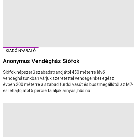
KIADÓ NYARALÓ
Anonymus Vendégház Siófok
Siófok népszerű szabadstrandjától 450 méterre lévő
vendégházunkban várjuk szeretettel vendégeinket egész
évben.200 méterre a szabadifürdői vasút és buszmegállótól az M7-
es lehajtójától 5 percre találják árnyas ,hűs na ...