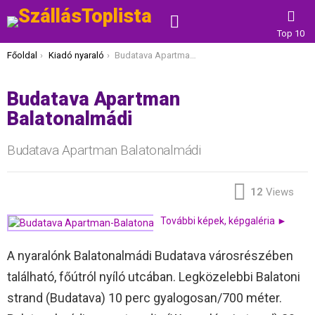
KERESÉS
Top 10
Itt vagy most:
Főoldal
Kiadó nyaraló
Budatava Apartman Balatonalmádi
Budatava Apartman
Balatonalmádi
Budatava Apartman Balatonalmádi
12
Views
További képek, képgaléria ►
A nyaralónk Balatonalmádi Budatava városrészében
található, főútról nyíló utcában. Legközelebbi Balatoni
strand (Budatava) 10 perc gyalogosan/700 méter.