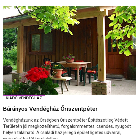
KIADÓ VENDÉGHÁZ
Bárányos Vendégház Őriszentpéter
Vendégházunk az Őrségben Őriszentpéter Építészetileg Védett
Területén jól megközelíthető, forgalommentes, csendes, nyugodt
helyen található. A családi ház jellegű épület ligetes udvarral,
virágzó rétektől körülölelten ...