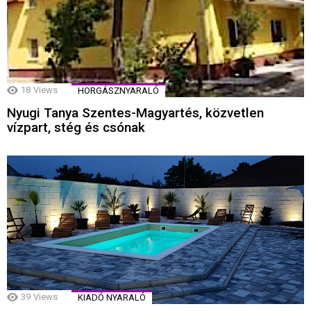
18
Views
HORGÁSZNYARALÓ
Nyugi Tanya Szentes-Magyartés, közvetlen
vízpart, stég és csónak
39
Views
KIADÓ NYARALÓ