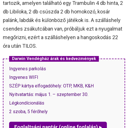
tartozik, amelyen található egy Trambulin 4 db hinta, 2
db Libiloka, 2 db csúszda 2 db homokozó, kosár
palánk, labdák és különböző játékok is. A szálláshely
csendes zsákutcában van, próbáljuk ezt a nyugalmat
megőrizni, ezért a szálláshelyen a hangoskodás 22
óra után TILOS.
Darwin Vendégház árak és kedvezmények
Ingyenes parkolás
Ingyenes WIFI
SZÉP kártya elfogadóhely: OTP, MKB, K&H
Nyitvatartás: május 1. – szeptember 30.
Légkondícionálás
2 szoba, 5 férőhely
Foglaltsági naptár (online foglalás) ▸