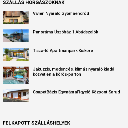
SZÁLLÁS HORGÁSZOKNAK
Vivien Nyaraló Gyomaendrőd
Panoráma Úszóház 1 Abádszalók
Tisza-tó Apartmanpark Kisköre
Jakuzzis, medencés, klímás nyaraló kiadó
közvetlen a körös-parton
CsapatBázis EgymásraFigyelő Központ Sarud
FELKAPOTT SZÁLLÁSHELYEK