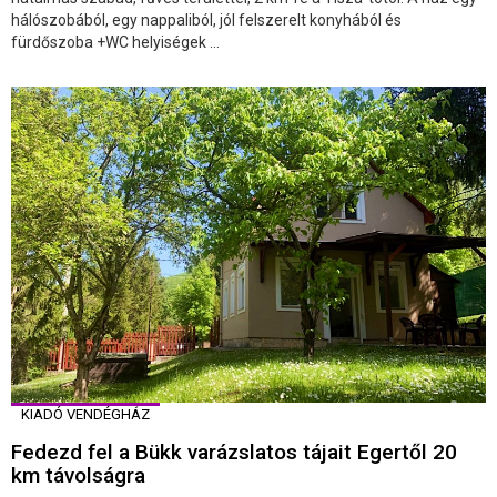
hálószobából, egy nappaliból, jól felszerelt konyhából és
fürdőszoba +WC helyiségek ...
KIADÓ VENDÉGHÁZ
Fedezd fel a Bükk varázslatos tájait Egertől 20
km távolságra