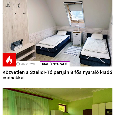
36
Views
KIADÓ NYARALÓ
Közvetlen a Szelidi-Tó partján 8 fős nyaraló kiadó
csónakkal