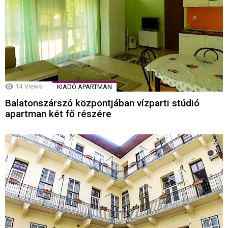
14
Views
KIADÓ APARTMAN
Balatonszárszó központjában vízparti stúdió
apartman két fő részére