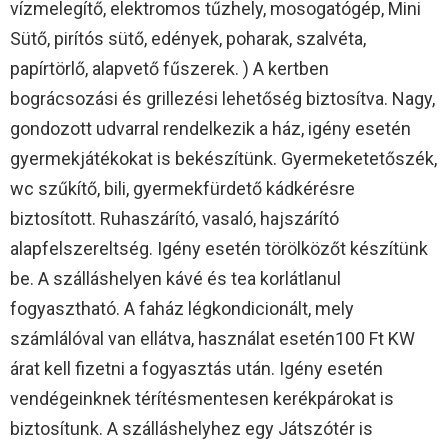
vízmelegítő, elektromos tűzhely, mosogatógép, Mini
Sütő, pirítós sütő, edények, poharak, szalvéta,
papírtörlő, alapvető fűszerek. ) A kertben
bográcsozási és grillezési lehetőség biztosítva. Nagy,
gondozott udvarral rendelkezik a ház, igény esetén
gyermekjátékokat is bekészítünk. Gyermeketetőszék,
wc szűkítő, bili, gyermekfürdető kádkérésre
biztosított. Ruhaszárító, vasaló, hajszárító
alapfelszereltség. Igény esetén törölközőt készítünk
be. A szálláshelyen kávé és tea korlátlanul
fogyasztható. A faház légkondicionált, mely
számlálóval van ellátva, használat esetén100 Ft KW
árat kell fizetni a fogyasztás után. Igény esetén
vendégeinknek térítésmentesen kerékpárokat is
biztosítunk. A szálláshelyhez egy Játszótér is