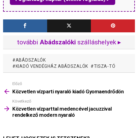
további
Abádszalóki
szálláshelyek ▸
ABÁDSZALÓK
KIADÓ VENDÉGHÁZ ABÁDSZALÓK
TISZA-TÓ
Előző
Mutass
többet
Közvetlen vízparti nyaraló kiadó Gyomaendrődön
Következő
Közvetlen vízparttal medencével jacuzzival
rendelkező modern nyaraló