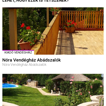
LEHET, HOGY EZEK IS TETSZENEK?
KIADÓ VENDÉGHÁZ
Nóra Vendégház Abádszalók
Nóra Vendégház Abádszalók