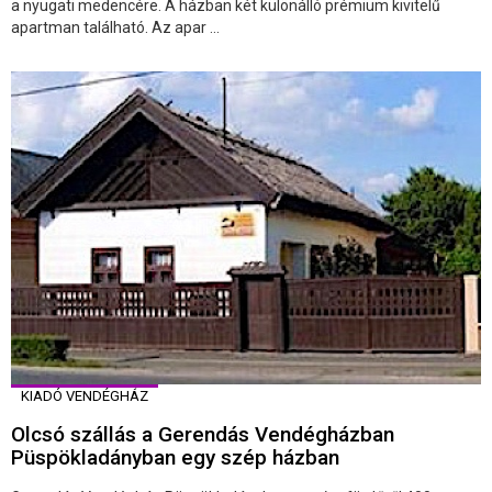
a nyugati medencére. A házban két különálló prémium kivitelű
apartman található. Az apar ...
KIADÓ VENDÉGHÁZ
Olcsó szállás a Gerendás Vendégházban
Püspökladányban egy szép házban