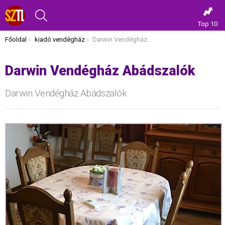
KERESÉS
Top 10
Itt vagy most:
Főoldal
kiadó vendégház
Darwin Vendégház Abádszalók
Darwin Vendégház Abádszalók
Darwin Vendégház Abádszalók