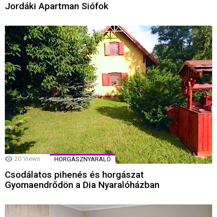
Jordáki Apartman Siófok
20
Views
HORGÁSZNYARALÓ
Csodálatos pihenés és horgászat
Gyomaendrődön a Dia Nyaralóházban