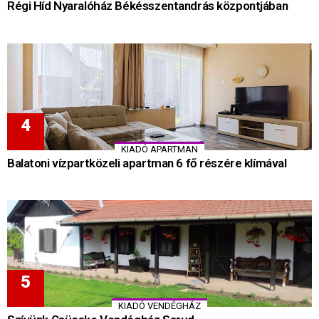
Régi Híd Nyaralóház Békésszentandrás központjában
KIADÓ APARTMAN
Balatoni vízpartközeli apartman 6 fő részére klímával
KIADÓ VENDÉGHÁZ