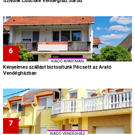
Szívünk Csücske Vendégház Sarud
KIADÓ APARTMAN
Kényelmes szállást biztosítunk Pécsett az Arató
Vendégházban
KIADÓ VENDÉGHÁZ