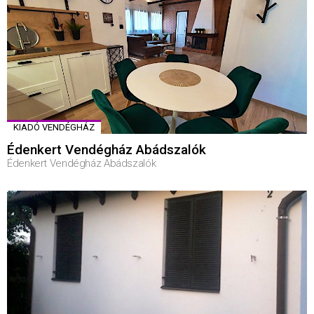
KIADÓ VENDÉGHÁZ
Édenkert Vendégház Abádszalók
Édenkert Vendégház Abádszalók