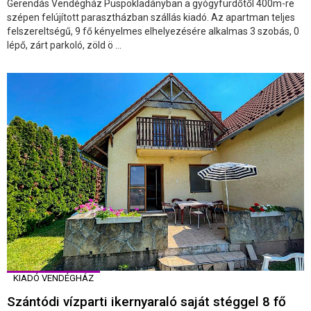
Gerendás Vendégház Püspökladányban a gyógyfürdőtől 400m-re
szépen felújított parasztházban szállás kiadó. Az apartman teljes
felszereltségű, 9 fő kényelmes elhelyezésére alkalmas 3 szobás, 0
lépő, zárt parkoló, zöld ö ...
KIADÓ VENDÉGHÁZ
Szántódi vízparti ikernyaraló saját stéggel 8 fő