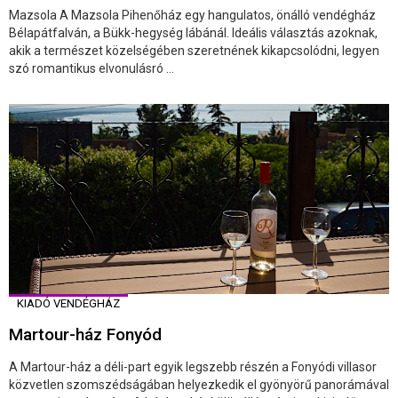
Mazsola A Mazsola Pihenőház egy hangulatos, önálló vendégház
Bélapátfalván, a Bükk-hegység lábánál. Ideális választás azoknak,
akik a természet közelségében szeretnének kikapcsolódni, legyen
szó romantikus elvonulásró ...
KIADÓ VENDÉGHÁZ
Martour-ház Fonyód
A Martour-ház a déli-part egyik legszebb részén a Fonyódi villasor
közvetlen szomszédságában helyezkedik el gyönyörű panorámával