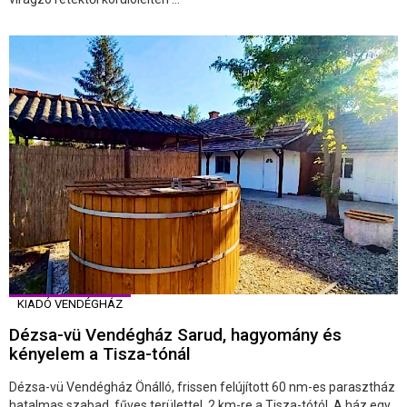
KIADÓ VENDÉGHÁZ
Dézsa-vü Vendégház Sarud, hagyomány és
kényelem a Tisza-tónál
Dézsa-vü Vendégház Önálló, frissen felújított 60 nm-es parasztház
hatalmas szabad, fűves területtel, 2 km-re a Tisza-tótól. A ház egy