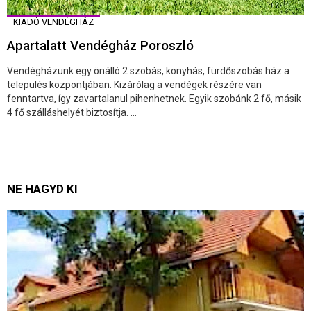
KIADÓ VENDÉGHÁZ
Apartalatt Vendégház Poroszló
Vendégházunk egy önálló 2 szobás, konyhás, fürdőszobás ház a
település központjában. Kizàrólag a vendégek részére van
fenntartva, így zavartalanul pihenhetnek. Egyik szobánk 2 fő, másik
4 fő szálláshelyét biztosítja. ...
NE HAGYD KI