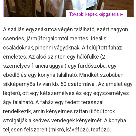
További képek, képgaléria ►
A szállás egyzsákutca végén található, ezért nagyon
csendes, járműforgalomtól mentes. Ideális
családoknak, pihenni vágyóknak. A felújított faház
emeletes. Az alsó szinten egy hálófülke (2
személyes francia ággyal) egy fürdőszoba, egy
ebédlő és egy konyha található. Mindkét szobában
síkképernyős tv van kb. 50 csatornával. Az emelet egy
légterű, ott egy kétszemélyes és egy egyszemélyes
ágy található. A faház egy fedett terasszal
rendelkezik, amin kényelmes rattan ülőbútorok
szolgálják a kedves vendégek kényelmét. A konyha
teljesen felszerelt (mikró, kávéfőző, teafőző,