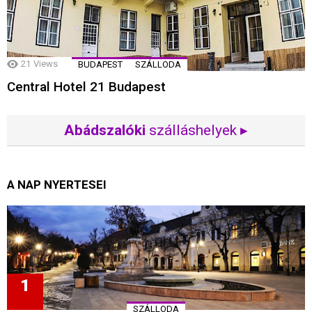
21
Views
BUDAPEST
SZÁLLODA
Central Hotel 21 Budapest
Abádszalóki
szálláshelyek ▸
A NAP NYERTESEI
SZÁLLODA