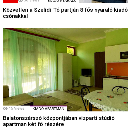
36
Views
KIADÓ NYARALÓ
Közvetlen a Szelidi-Tó partján 8 fős nyaraló kiadó
csónakkal
15
Views
KIADÓ APARTMAN
Balatonszárszó központjában vízparti stúdió
apartman két fő részére