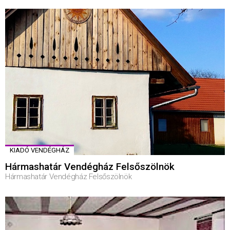
KIADÓ VENDÉGHÁZ
Hármashatár Vendégház Felsőszölnök
Hármashatár Vendégház Felsőszölnök