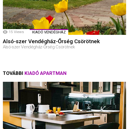
15
Views
KIADÓ VENDÉGHÁZ
Alsó-szer Vendégház-Őrség Csörötnek
Alsó-szer Vendégház-Őrség Csörötnek
TOVÁBBI
KIADÓ APARTMAN