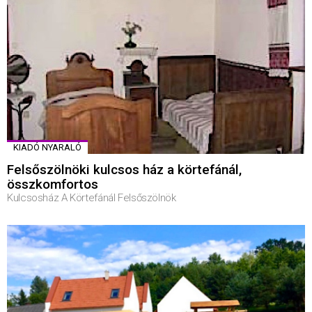
KIADÓ NYARALÓ
Felsőszölnöki kulcsos ház a körtefánál,
összkomfortos
Kulcsosház A Körtefánál Felsőszölnök