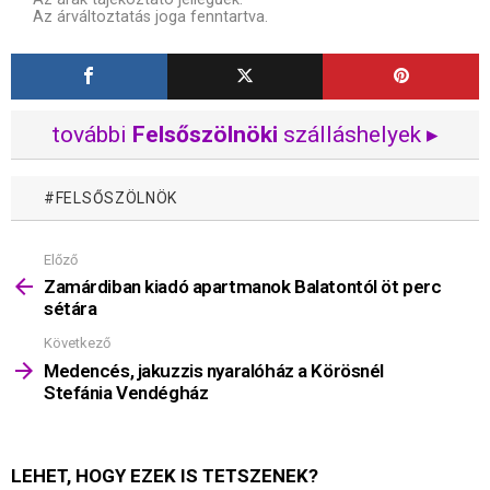
Az árváltoztatás joga fenntartva.
további
Felsőszölnöki
szálláshelyek ▸
FELSŐSZÖLNÖK
Előző
Mutass
többet
Zamárdiban kiadó apartmanok Balatontól öt perc
sétára
Következő
Medencés, jakuzzis nyaralóház a Körösnél
Stefánia Vendégház
LEHET, HOGY EZEK IS TETSZENEK?