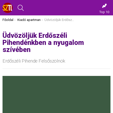
KERESÉS
Top 10
Itt vagy most:
Főoldal
Kiadó apartman
Üdvözöljük Erdőszéli Pihendénkben a nyugalom szívében
Üdvözöljük Erdőszéli
Pihendénkben a nyugalom
szívében
Erdőszéli Pihende Felsőszölnök