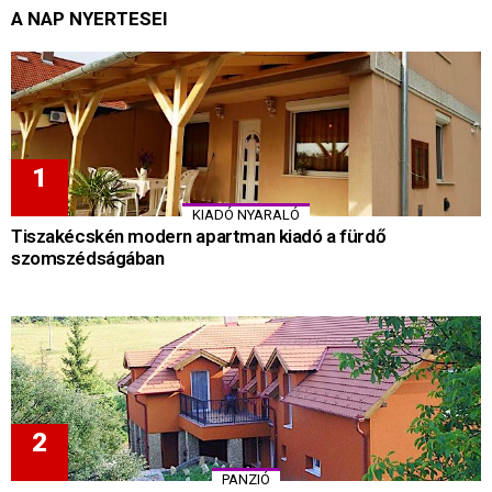
A NAP NYERTESEI
KIADÓ NYARALÓ
Tiszakécskén modern apartman kiadó a fürdő
szomszédságában
PANZIÓ