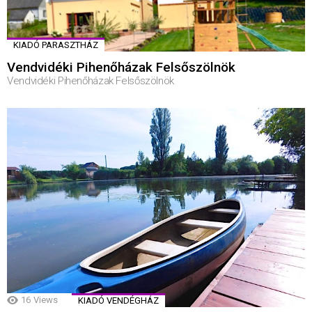
KIADÓ PARASZTHÁZ
Vendvidéki Pihenőházak Felsőszölnök
Vendvidéki Pihenőházak Felsőszölnök
16
Views
KIADÓ VENDÉGHÁZ