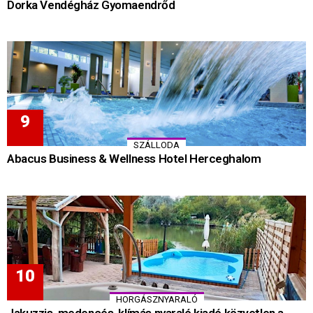
Dorka Vendégház Gyomaendrőd
SZÁLLODA
Abacus Business & Wellness Hotel Herceghalom
HORGÁSZNYARALÓ
Jakuzzis, medencés, klímás nyaraló kiadó közvetlen a