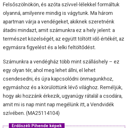
Felsőszölnökön, és azóta szívvel-lélekkel formáltuk
olyanná, amilyenre mindig is vágytunk. Ma három
apartman várja a vendégeket, akiknek szeretnénk
átadni mindazt, amit számunkra ez a hely jelent: a
természet közelségét, az együtt töltött idő értékét, az
egymásra figyelést és a lelki feltöltődést.
Számunkra a vendégház több mint szálláshely – ez
egy olyan tér, ahol meg lehet állni, el lehet
csendesedni, és újra kapcsolódni önmagunkhoz,
egymáshoz és a körülöttünk lévő világhoz. Reméljük,
hogy aki hozzánk érkezik, ugyanúgy rátalál a csodára,
amit mi is nap mint nap megélünk itt, a Vendvidék
szívében. (MA25114104)
Erdőszéli Pihende képek