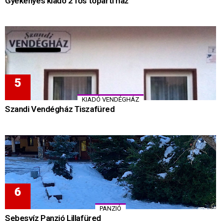
Gyékényes kiadó 2 fős tóparti ház
KIADÓ VENDÉGHÁZ
Szandi Vendégház Tiszafüred
PANZIÓ
Sebesvíz Panzió Lillafüred