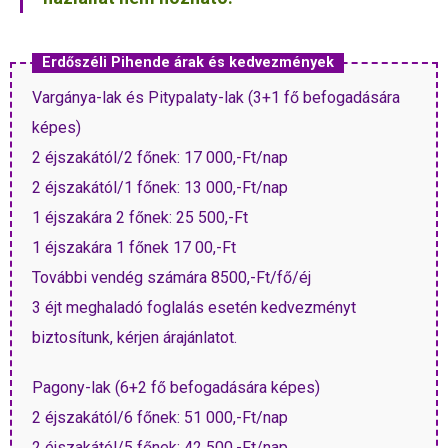
Erdőszéli Pihende árak és kedvezmények
Vargánya-lak és Pitypalaty-lak (3+1 fő befogadására
képes)
2 éjszakától/2 főnek: 17 000,-Ft/nap
2 éjszakától/1 főnek: 13 000,-Ft/nap
1 éjszakára 2 főnek: 25 500,-Ft
1 éjszakára 1 főnek 17 00,-Ft
További vendég számára 8500,-Ft/fő/éj
3 éjt meghaladó foglalás esetén kedvezményt
biztosítunk, kérjen árajánlatot.
Pagony-lak (6+2 fő befogadására képes)
2 éjszakától/6 főnek: 51 000,-Ft/nap
2 éjszakától/5 főnek: 42 500,-Ft/nap