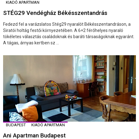
KIADÓ APARTMAN
STÉG29 Vendégház Békésszentandrás
Fedezd fel a varázslatos Stég29 nyaralót Békésszentandráson, a
Siratói holtág festői környezetében. A 6+2 férőhelyes nyaraló
tökéletes választás családoknak és baráti társaságoknak egyaránt.
A tágas, árnyas kertben sz ...
BUDAPEST
KIADÓ APARTMAN
Ani Apartman Budapest