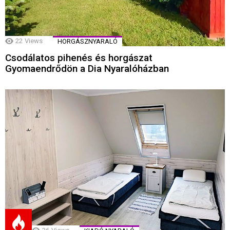
22
Views
HORGÁSZNYARALÓ
Csodálatos pihenés és horgászat
Gyomaendrődön a Dia Nyaralóházban