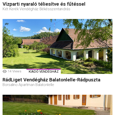
Vízparti nyaraló téliesítve és fűtéssel
Két Kerék Vendégház Békésszentandrás
14
Views
KIADÓ VENDÉGHÁZ
RádLiget Vendégház Balatonlelle-Rádpuszta
Borsalino Apartman Balatonlelle