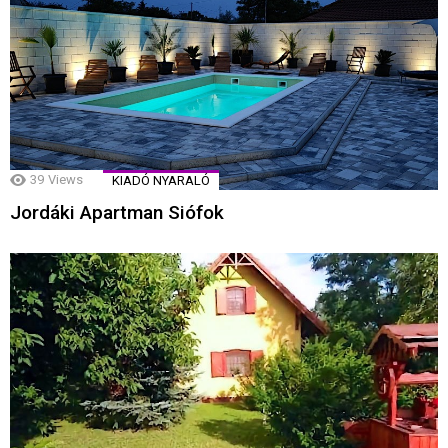
39
Views
KIADÓ NYARALÓ
Jordáki Apartman Siófok