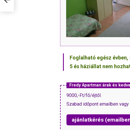
Foglalható egész évben, 
5 és háziállat nem hozha
Fredy Apartman árak és ked
9000,-Ft/fő/éjtől.
Szabad időpont emailben vagy 
ajánlatkérés (emailbe