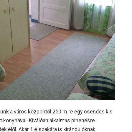
nk a város központól 250 m re egy csendes kis
elt konyhával. Kiválóan alkalmas pihenésre
ek elől. Akár 1 éjszakára is kirándulóknak