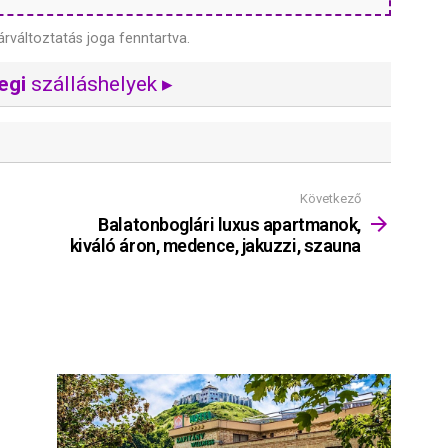
árváltoztatás joga fenntartva.
egi
szálláshelyek ▸
Következő
Balatonboglári luxus apartmanok,
kiváló áron, medence, jakuzzi, szauna