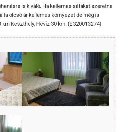
ihenésre is kiváló. Ha kellemes sétákat szeretne
álta olcsó ár kellemes környezet de még is
20 km Keszthely, Hévíz 30 km. (EG20013274)