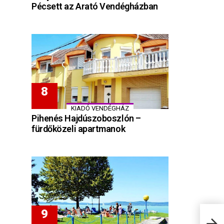
Pécsett az Arató Vendégházban
KIADÓ VENDÉGHÁZ
Pihenés Hajdúszoboszlón –
fürdőközeli apartmanok
Bala