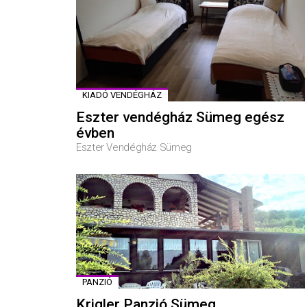
KIADÓ VENDÉGHÁZ
Eszter vendégház Sümeg egész
évben
Eszter Vendégház Sümeg
PANZIÓ
Krigler Panzió Sümeg