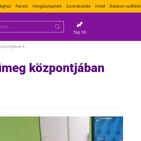
dégház
Panzió
Horgásznyaraló
Szobakiadás
Hotel
Balatoni szállásh
Top 10
ban kedvező áron
ümeg központjában