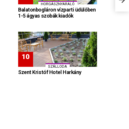
áron
HORGÁSZNYARALÓ
Balatonbogláron vízparti üdülőben
1-5 ágyas szobák kiadók
SZÁLLODA
Szent Kristóf Hotel Harkány