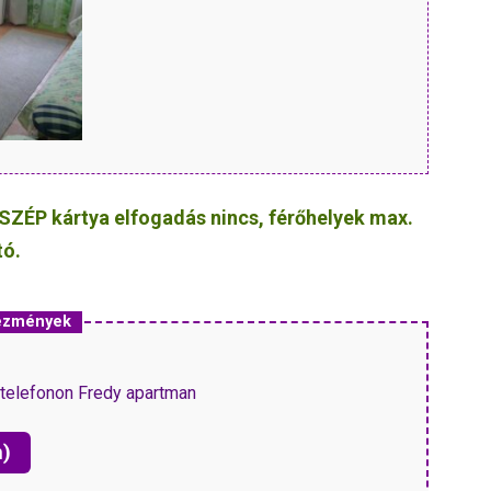
SZÉP kártya elfogadás nincs, férőhelyek max.
tó.
vezmények
telefonon Fredy apartman
n)