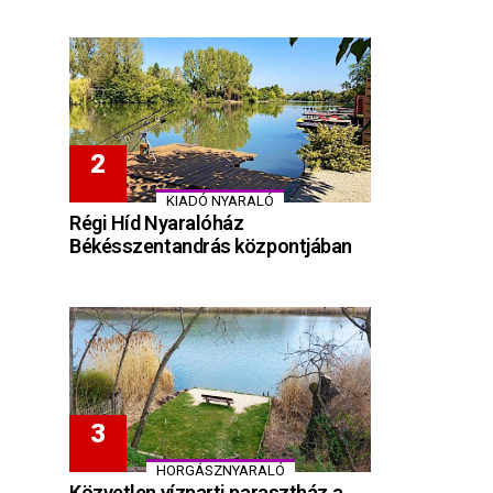
KIADÓ NYARALÓ
Régi Híd Nyaralóház
Békésszentandrás központjában
HORGÁSZNYARALÓ
Közvetlen vízparti parasztház a