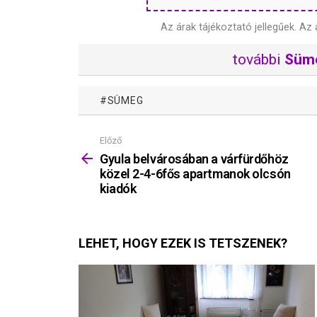
Az árak tájékoztató jellegűek.
Az 
további
Süm
SÜMEG
Előző
Mutass
többet
Gyula belvárosában a várfürdőhöz
közel 2-4-6fős apartmanok olcsón
kiadók
LEHET, HOGY EZEK IS TETSZENEK?