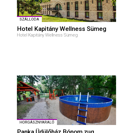
SZÁLLODA
Hotel Kapitány Wellness Sümeg
Hotel Kapitány Wellness Sümeg
HORGÁSZNYARALÓ
Panka Üdülőház Bónom zug