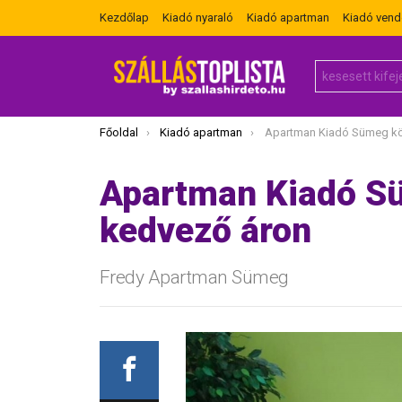
Kezdőlap
Kiadó nyaraló
Kiadó apartman
Kiadó ven
Search
for:
Itt vagy most:
Főoldal
Kiadó apartman
Apartman Kiadó Sümeg központjá
Apartman Kiadó S
kedvező áron
Fredy Apartman Sümeg