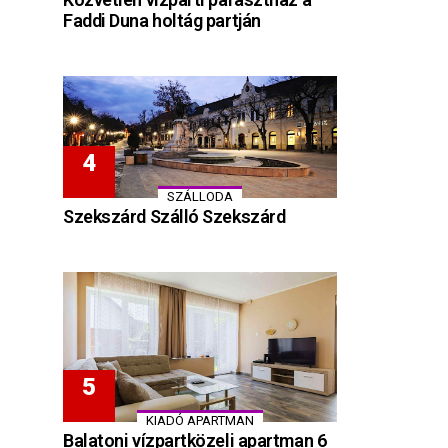
Faddi Duna holtág partján
SZÁLLODA
Szekszárd Szálló Szekszárd
KIADÓ APARTMAN
Balatoni vízpartközeli apartman 6