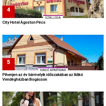
SZÁLLODA
City Hotel Ágoston Pécs
KIADÓ APARTMAN
Pihenjen az év bármelyik időszakában az Ildikó
Vendégházban Bogácson