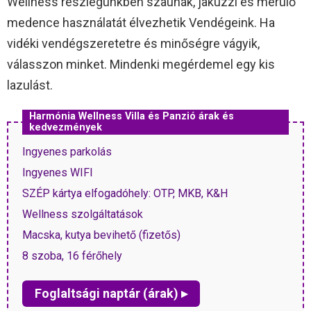
Wellness részlegünkben szaunák, jakuzzi és merülő
medence használatát élvezhetik Vendégeink. Ha
vidéki vendégszeretetre és minőségre vágyik,
válasszon minket. Mindenki megérdemel egy kis
lazulást.
Harmónia Wellness Villa és Panzió árak és
kedvezmények
Ingyenes parkolás
Ingyenes WIFI
SZÉP kártya elfogadóhely: OTP, MKB, K&H
Wellness szolgáltatások
Macska, kutya bevihető (fizetős)
8 szoba, 16 férőhely
Foglaltsági naptár (árak) ▸