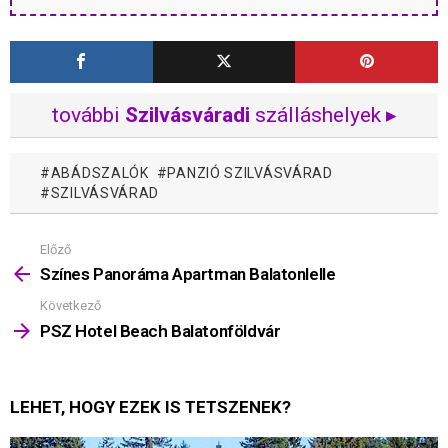
további
Szilvásváradi
szálláshelyek ▸
ABÁDSZALÓK
PANZIÓ SZILVÁSVÁRAD
SZILVÁSVÁRAD
Előző
Mutass
többet
Színes Panoráma Apartman Balatonlelle
Következő
PSZ Hotel Beach Balatonföldvár
LEHET, HOGY EZEK IS TETSZENEK?