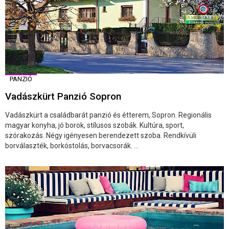
PANZIÓ
Vadászkürt Panzió Sopron
Vadászkürt a családbarát panzió és étterem, Sopron. Regionális
magyar konyha, jó borok, stílusos szobák. Kultúra, sport,
szórakozás. Négy igényesen berendezett szoba. Rendkívüli
borválaszték, borkóstolás, borvacsorák. ...