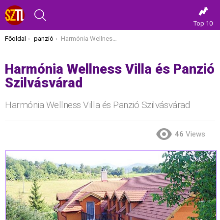
KERESÉS
Top 10
Itt vagy most:
Főoldal
panzió
Harmónia Wellness Villa és Panzió Szilvásvárad
Harmónia Wellness Villa és Panzió
Szilvásvárad
Harmónia Wellness Villa és Panzió Szilvásvárad
46
Views