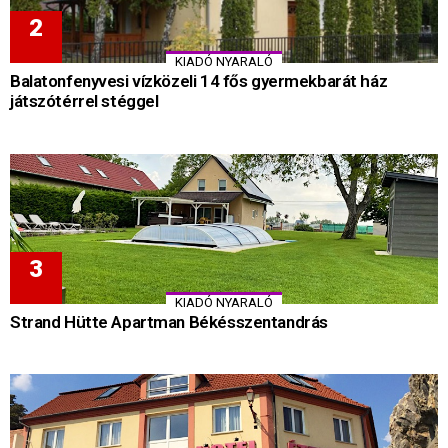
KIADÓ NYARALÓ
Balatonfenyvesi vízközeli 14 fős gyermekbarát ház
játszótérrel stéggel
KIADÓ NYARALÓ
Strand Hütte Apartman Békésszentandrás