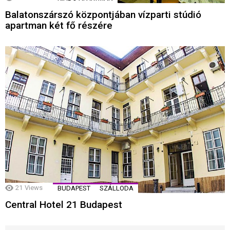
Balatonszárszó központjában vízparti stúdió
apartman két fő részére
21
Views
BUDAPEST
SZÁLLODA
Central Hotel 21 Budapest