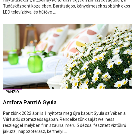
folytatásaként, a Zsolnay kulturális negyed szomszédságában, a
Tudásközpont közelében. Barátságos, kényelmesek szobáink okos
LED televízióval és hűtőve ...
PANZIÓ
Amfora Panzió Gyula
Panziónk 2022 április 1 nyitotta meg újra kapuit Gyula szívében a
Várfürdő szomszédságában. Rendelkezünk saját wellness
részleggel melyben finn szauna, merülő dézsa, feszített víztükrű
jakuzzi, napozóterasz, kerthelyi ...