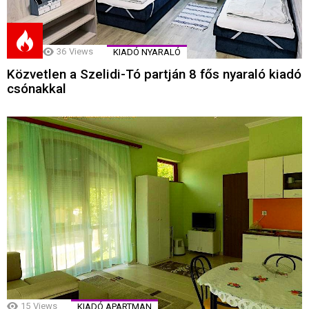
36
Views
KIADÓ NYARALÓ
Közvetlen a Szelidi-Tó partján 8 fős nyaraló kiadó
csónakkal
15
Views
KIADÓ APARTMAN