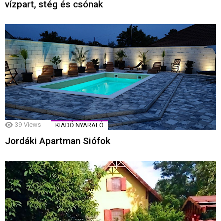
vízpart, stég és csónak
39
Views
KIADÓ NYARALÓ
Jordáki Apartman Siófok