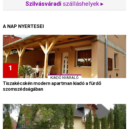
Szilvásváradi
szálláshelyek ▸
A NAP NYERTESEI
KIADÓ NYARALÓ
Tiszakécskén modern apartman kiadó a fürdő
szomszédságában