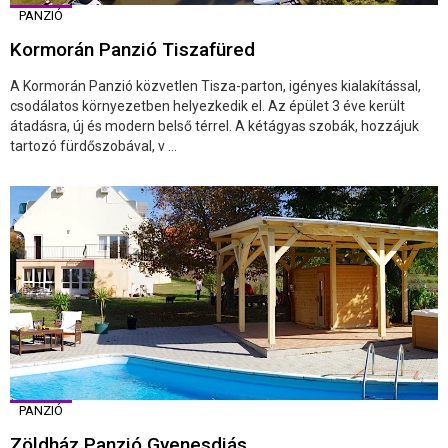
PANZIÓ
Kormorán Panzió Tiszafüred
A Kormorán Panzió közvetlen Tisza-parton, igényes kialakítással,
csodálatos környezetben helyezkedik el. Az épület 3 éve került
átadásra, új és modern belső térrel. A kétágyas szobák, hozzájuk
tartozó fürdőszobával, v ...
PANZIÓ
Zöldház Panzió Gyenesdiás