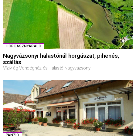
HORGÁSZNYARALÓ
Nagyvázsonyi halastónál horgászat, pihenés,
szállás
Vízivilág Vendégház és Halastó Nagyvázsony
PANZIÓ