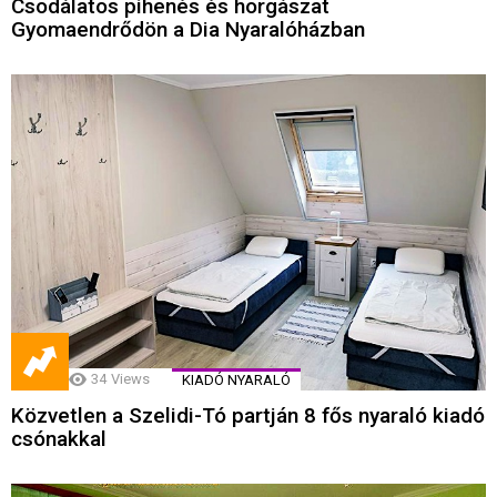
Csodálatos pihenés és horgászat
Gyomaendrődön a Dia Nyaralóházban
34
Views
KIADÓ NYARALÓ
Közvetlen a Szelidi-Tó partján 8 fős nyaraló kiadó
csónakkal