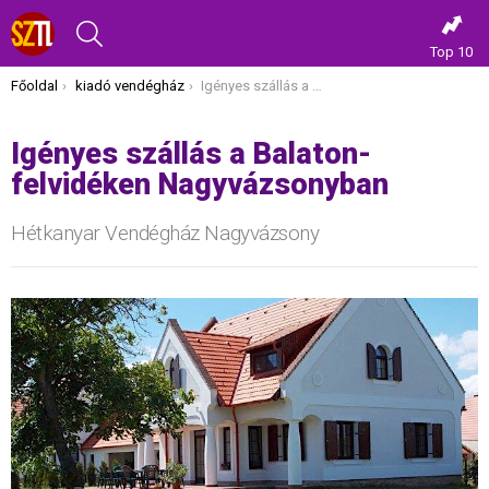
KERESÉS
Top 10
Itt vagy most:
Főoldal
kiadó vendégház
Igényes szállás a Balaton-felvidéken Nagyvázsonyban
Igényes szállás a Balaton-
felvidéken Nagyvázsonyban
Hétkanyar Vendégház Nagyvázsony