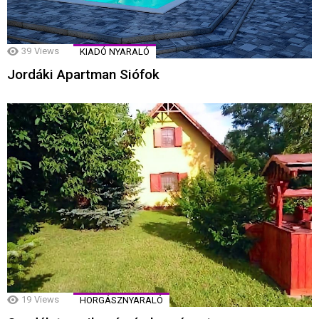
39
Views
KIADÓ NYARALÓ
Jordáki Apartman Siófok
19
Views
HORGÁSZNYARALÓ