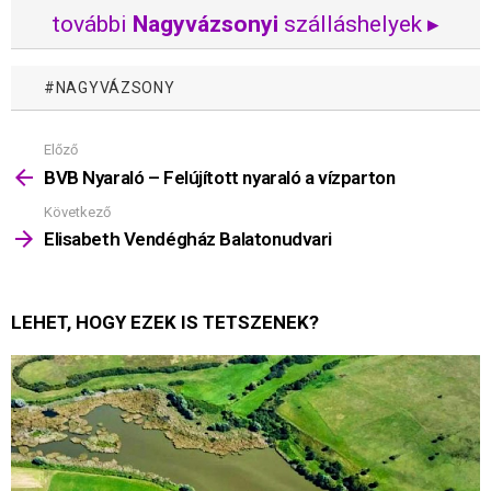
további
Nagyvázsonyi
szálláshelyek ▸
NAGYVÁZSONY
Előző
Mutass
többet
BVB Nyaraló – Felújított nyaraló a vízparton
Következő
Elisabeth Vendégház Balatonudvari
LEHET, HOGY EZEK IS TETSZENEK?