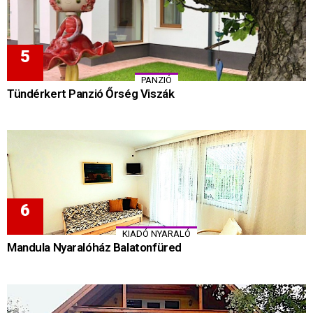
PANZIÓ
Tündérkert Panzió Őrség Viszák
KIADÓ NYARALÓ
Mandula Nyaralóház Balatonfüred