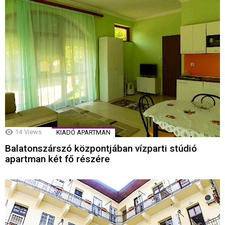
14
Views
KIADÓ APARTMAN
Balatonszárszó központjában vízparti stúdió
apartman két fő részére