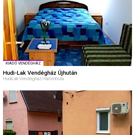
KIADÓ VENDÉGHÁZ
Hudi-Lak Vendégház Újhután
HudiLak Vendégház Háromhuta