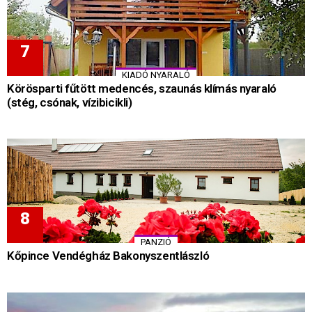
KIADÓ NYARALÓ
Körösparti fűtött medencés, szaunás klímás nyaraló
(stég, csónak, vízibicikli)
PANZIÓ
Kőpince Vendégház Bakonyszentlászló