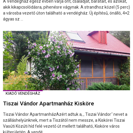
A Vendégház egész évben várja önt, családját, barátait, és azokat,
akik kikapcsolódásra, pihenésre vágynak. A strandhoz közel (5 perc)
a városba vezető úton található a vendégház. Új építésű, önálló, 4×2
ágyas sz ...
KIADÓ VENDÉGHÁZ
Tiszai Vándor Apartmanház Kisköre
Tiszai Vándor ApartmanházAzért adtuk a, , Tiszai Vándor˝ nevet a
szálláshelyünknek, mert a Tiszától nem messze, a Kiskörei Tiszai
Vasúti Közúti híd felé vezető út mellett található, Kisköre város
külterületén. A vendé ...