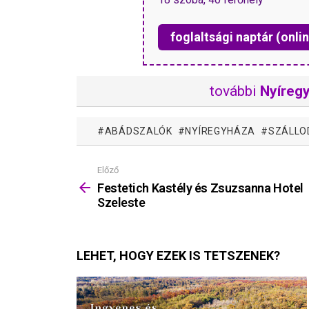
foglaltsági naptár (onlin
további
Nyíreg
ABÁDSZALÓK
NYÍREGYHÁZA
SZÁLLO
Előző
Mutass
többet
Festetich Kastély és Zsuzsanna Hotel
Szeleste
LEHET, HOGY EZEK IS TETSZENEK?