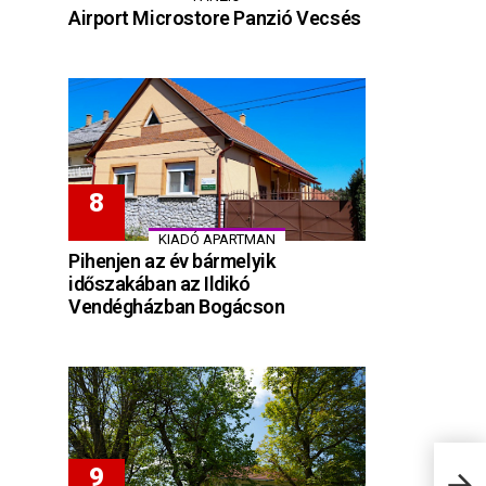
Airport Microstore Panzió Vecsés
KIADÓ APARTMAN
Pihenjen az év bármelyik
időszakában az Ildikó
Vendégházban Bogácson
Bogl