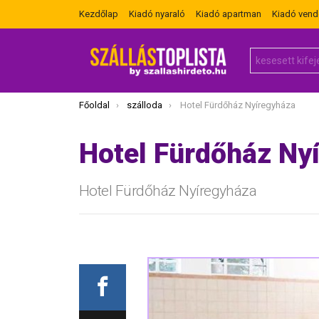
Kezdőlap
Kiadó nyaraló
Kiadó apartman
Kiadó ven
Search
for:
Itt vagy most:
Főoldal
szálloda
Hotel Fürdőház Nyíregyháza
Hotel Fürdőház Ny
Hotel Fürdőház Nyíregyháza