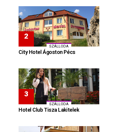
SZÁLLODA
City Hotel Ágoston Pécs
SZÁLLODA
Hotel Club Tisza Lakitelek