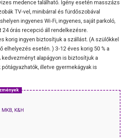
vizes medence található. Igény esetén masszázs
szobák TV-vel, minibárral és fürdőszobával
helyen ingyenes Wi-Fi, ingyenes, saját parkoló,
t 24 órás recepció áll rendelkezésre.
korig ingyen biztosítjuk a szállást. (A szülőkkel
 elhelyezés esetén. ) 3-12 éves korig 50 % a
A kedvezményt alapágyon is biztosítjuk a
pótágyazhatók, illetve gyermekágyak is
ezmények
P, MKB, K&H