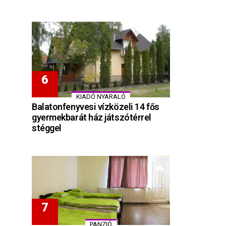
KIADÓ NYARALÓ
Balatonfenyvesi vízközeli 14 fős
gyermekbarát ház játszótérrel
stéggel
PANZIÓ