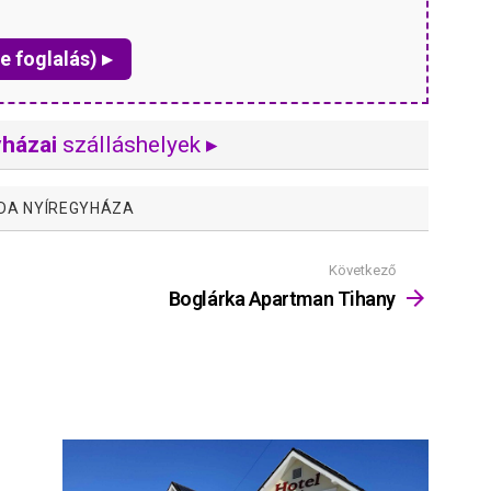
e foglalás) ▸
yházai
szálláshelyek ▸
DA NYÍREGYHÁZA
Következő
Boglárka Apartman Tihany