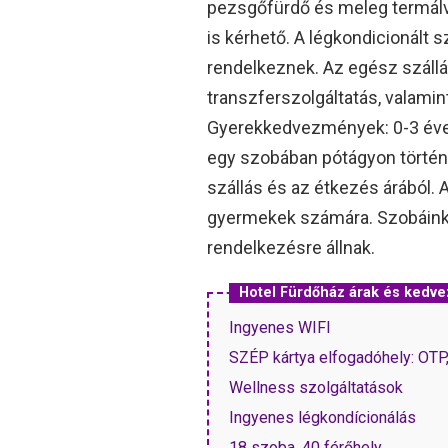
pezsgőfürdő és meleg termál
is kérhető. A légkondicionált 
rendelkeznek. Az egész szállás
transzferszolgáltatás, valamin
Gyerekkedvezmények: 0-3 éves 
egy szobában pótágyon történő
szállás és az étkezés árából. 
gyermekek számára. Szobáink 
rendelkezésre állnak.
Hotel Fürdőház árak és kedv
Ingyenes WIFI
SZÉP kártya elfogadóhely: OT
Wellness szolgáltatások
Ingyenes légkondícionálás
18 szoba, 40 férőhely