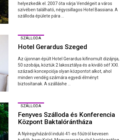
helyezkedik el. 2007 óta várja Vendégeit a város
szívében található, négycsillagos Hotel Bassiana. A
szálloda épülete pára ...
SZÁLLODA
Hotel Gerardus Szeged
Az újonnan épült Hotel Gerardus kifinomult dizájnja,
50 szobája, köztük 2 lakosztálya és a kiváló séf XXI.
századi koncepciója olyan központot alkot, ahol
minden vendég számára egyedi élményt
biztosítanak. A szálláshe ...
SZÁLLODA
Fenyves Szálloda és Konferencia
Központ Baktalórántháza
A Nyíregyházáról induló 41-es főútról kevesen
tudják, hogy Kelet, Magyarország első kertészetileg