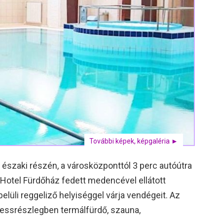
További képek, képgaléria ►
szaki részén, a városközponttól 3 perc autóútra
tt Hotel Fürdőház fedett medencével ellátott
lüli reggeliző helyiséggel várja vendégeit. Az
essrészlegben termálfürdő, szauna,