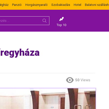
dégház
Panzió
Horgásznyaraló
Szobakiadás
Hotel
Balatoni szállásh
Top 10
íregyháza
50
Views