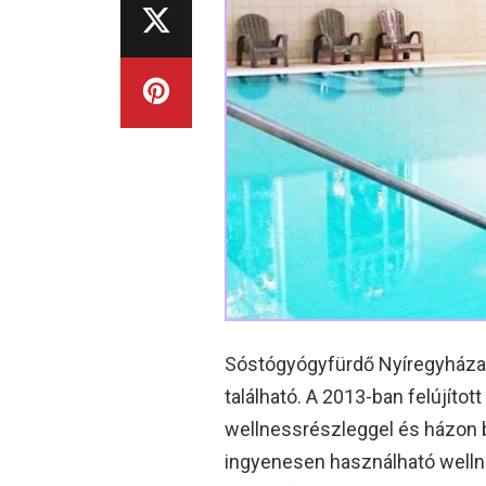
Sóstógyógyfürdő Nyíregyháza é
található. A 2013-ban felújíto
wellnessrészleggel és házon be
ingyenesen használható welln