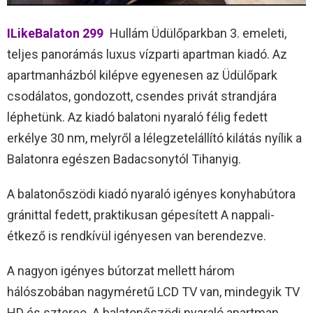
ILikeBalaton 299
Hullám Üdülőparkban 3. emeleti,
teljes panorámás luxus vízparti apartman kiadó. Az
apartmanházból kilépve egyenesen az Üdülőpark
csodálatos, gondozott, csendes privát strandjára
léphetünk. Az kiadó balatoni nyaraló félig fedett
erkélye 30 nm, melyről a lélegzetelállító kilátás nyílik a
Balatonra egészen Badacsonytól Tihanyig.
A balatonőszödi kiadó nyaraló igényes konyhabútora
gránittal fedett, praktikusan gépesített A nappali-
étkező is rendkívül igényesen van berendezve.
A nagyon igényes bútorzat mellett három
hálószobában nagyméretű LCD TV van, mindegyik TV
HD és sztereo. A balatonőszödi nyaraló apartman