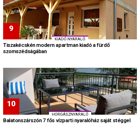
KIADÓ NYARALÓ
Tiszakécskén modern apartman kiadó a fürdő
szomszédságában
HORGÁSZNYARALÓ
Balatonszárszón 7 fős vízparti nyaralóház saját stéggel