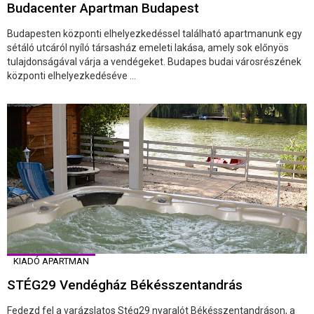
Budacenter Apartman Budapest
Budapesten központi elhelyezkedéssel található apartmanunk egy
sétáló utcáról nyíló társasház emeleti lakása, amely sok előnyös
tulajdonságával várja a vendégeket. Budapes budai városrészének
központi elhelyezkedéséve ...
KIADÓ APARTMAN
STÉG29 Vendégház Békésszentandrás
Fedezd fel a varázslatos Stég29 nyaralót Békésszentandráson, a