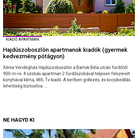
KIADÓ APARTMAN
Hajdúszoboszlón apartmanok kiadók (gyermek
kedvezmény pótágyon)
Xénia Vendégház Hajdúszoboszlón a Bartok Béla utcán fürdőtől
900-m-re. 4 szobás apartman 2 fürdőszobával teljesen felszerelt
konyhával klíma, Wifi, Tv kiadó. A kertben grillezés, és kocsibeállás
lehetőség biztosítva. ...
NE HAGYD KI