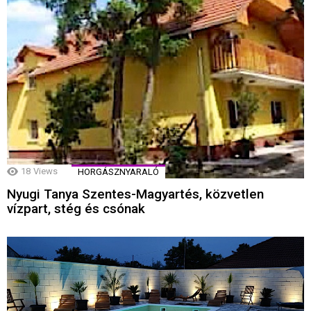
18
Views
HORGÁSZNYARALÓ
Nyugi Tanya Szentes-Magyartés, közvetlen
vízpart, stég és csónak