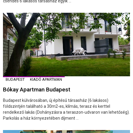
csendes 6 lakásos társasház egyik ...
BUDAPEST
KIADÓ APARTMAN
Bókay Apartman Budapest
Budapest külvárosában, új építésű társasház (6 lakásos)
földszintjén található a 30m2-es, klímás, terasz és kerttel
rendelkező lakás (Dohányzásra a teraszon-udvaron van lehetőség).
Parkolás a ház környezetében díjment ...