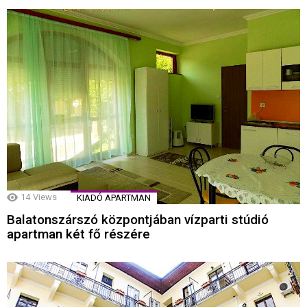
14
Views
KIADÓ APARTMAN
Balatonszárszó központjában vízparti stúdió
apartman két fő részére