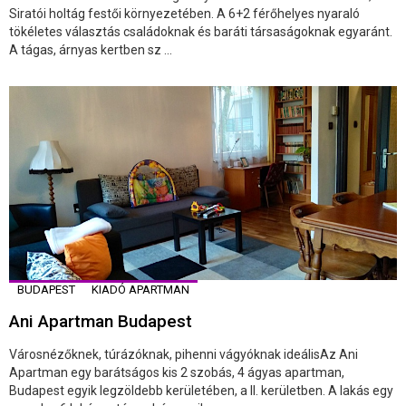
Siratói holtág festői környezetében. A 6+2 férőhelyes nyaraló
tökéletes választás családoknak és baráti társaságoknak egyaránt.
A tágas, árnyas kertben sz ...
BUDAPEST
KIADÓ APARTMAN
Ani Apartman Budapest
Városnézőknek, túrázóknak, pihenni vágyóknak ideálisAz Ani
Apartman egy barátságos kis 2 szobás, 4 ágyas apartman,
Budapest egyik legzöldebb kerületében, a II. kerületben. A lakás egy