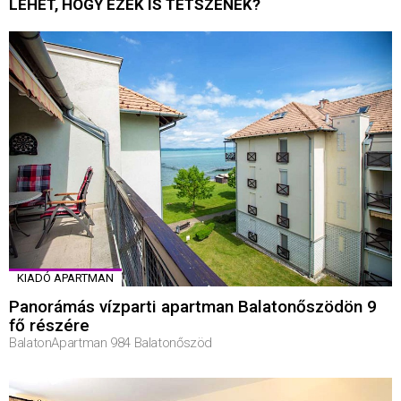
LEHET, HOGY EZEK IS TETSZENEK?
KIADÓ APARTMAN
Panorámás vízparti apartman Balatonőszödön 9
fő részére
BalatonApartman 984 Balatonőszöd