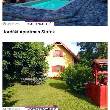
39
Views
KIADÓ NYARALÓ
Jordáki Apartman Siófok
20
Views
HORGÁSZNYARALÓ