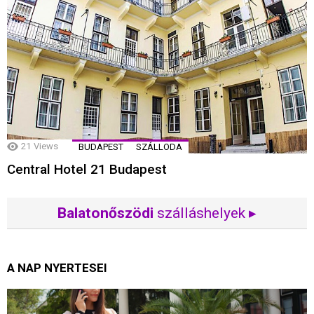
21
Views
BUDAPEST
SZÁLLODA
Central Hotel 21 Budapest
Balatonőszödi
szálláshelyek ▸
A NAP NYERTESEI