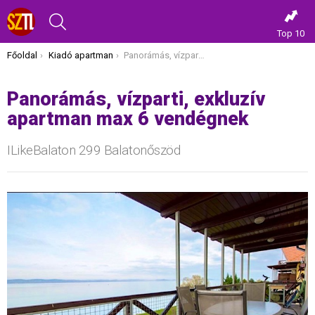
KERESÉS
Top 10
Itt vagy most:
Főoldal
Kiadó apartman
Panorámás, vízparti, exkluzív apartman max 6 vendégnek
Panorámás, vízparti, exkluzív
apartman max 6 vendégnek
ILikeBalaton 299 Balatonőszöd