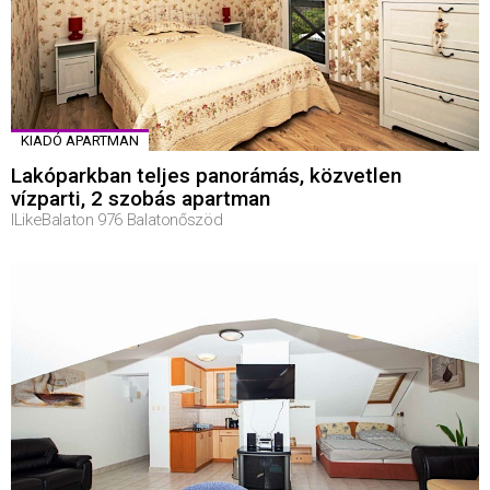
KIADÓ APARTMAN
Lakóparkban teljes panorámás, közvetlen
vízparti, 2 szobás apartman
ILikeBalaton 976 Balatonőszöd