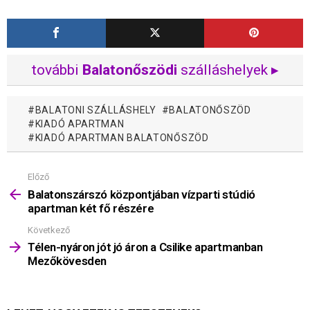
további
Balatonőszödi
szálláshelyek ▸
BALATONI SZÁLLÁSHELY
BALATONŐSZÖD
KIADÓ APARTMAN
KIADÓ APARTMAN BALATONŐSZÖD
Előző
Mutass
többet
Balatonszárszó központjában vízparti stúdió
apartman két fő részére
Következő
Télen-nyáron jót jó áron a Csilike apartmanban
Mezőkövesden