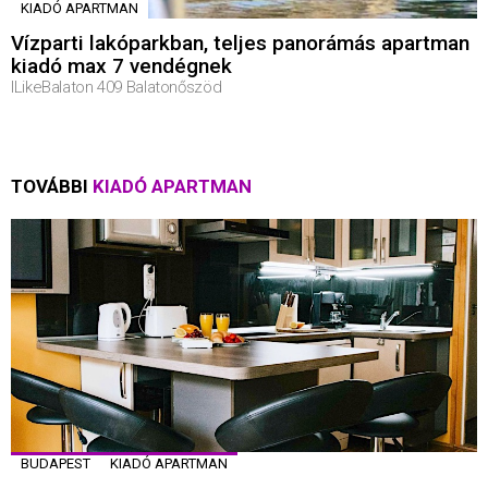
KIADÓ APARTMAN
Vízparti lakóparkban, teljes panorámás apartman
kiadó max 7 vendégnek
ILikeBalaton 409 Balatonőszöd
TOVÁBBI
KIADÓ APARTMAN
BUDAPEST
KIADÓ APARTMAN