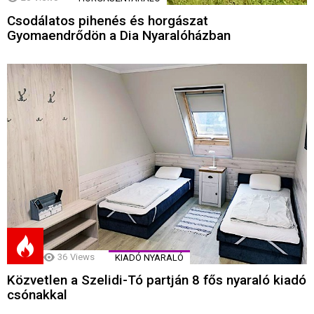
Csodálatos pihenés és horgászat
Gyomaendrődön a Dia Nyaralóházban
36
Views
KIADÓ NYARALÓ
Közvetlen a Szelidi-Tó partján 8 fős nyaraló kiadó
csónakkal