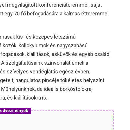
el megvilágított konferenciateremmel, saját
int egy 70 fő befogadására alkalmas étteremmel
almasak kis- és közepes létszámú
lálkozók, kollokviumok és nagyszabású
fogadások, kiállítások, esküvők és egyéb családi
A szolgáltatásaink színvonalát emeli a
 és szívélyes vendéglátás egész évben.
telt, hangulatos pincéje tökéletes helyszínt
 Műhelyünknek, de ideális borkóstolókra,
, és kiállításokra is.
s kedvezmények