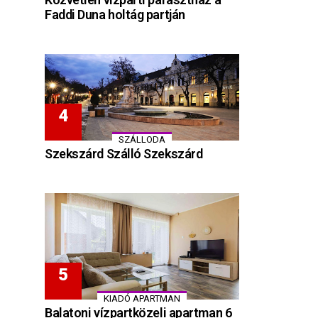
Faddi Duna holtág partján
SZÁLLODA
Szekszárd Szálló Szekszárd
KIADÓ APARTMAN
Balatoni vízpartközeli apartman 6