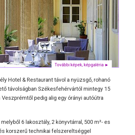
További képek, képgaléria ►
ély Hotel & Restaurant távol a nyüzsgő, rohanó
hető távolságban Székesfehérvártól mintegy 15
s Veszprémtől pedig alig egy órányi autóútra
 melyből 6 lakosztály, 2 könyvtárral, 500 m²- es
és korszerű technikai felszereltséggel