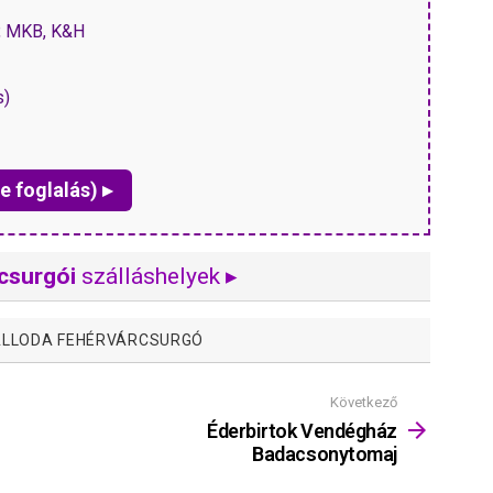
P, MKB, K&H
s)
e foglalás) ▸
csurgói
szálláshelyek ▸
LLODA FEHÉRVÁRCSURGÓ
Következő
Éderbirtok Vendégház
Badacsonytomaj