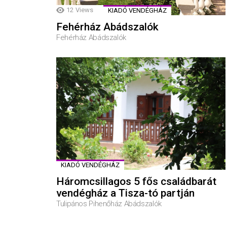
12
Views
KIADÓ VENDÉGHÁZ
Fehérház Abádszalók
Fehérház Abádszalók
KIADÓ VENDÉGHÁZ
Háromcsillagos 5 fős családbarát
vendégház a Tisza-tó partján
Tulipános Pihenőház Abádszalók