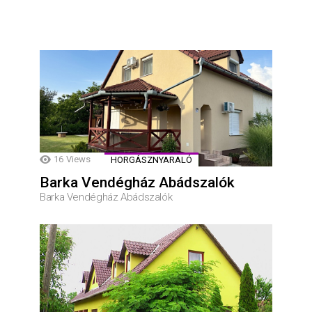
16
Views
HORGÁSZNYARALÓ
Barka Vendégház Abádszalók
Barka Vendégház Abádszalók