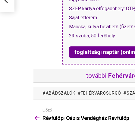
SZÉP kártya elfogadóhely: OT
Saját étterem
Macska, kutya bevihető (fizető
23 szoba, 50 férőhely
foglaltsági naptár (onlin
további
Fehérvár
ABÁDSZALÓK
FEHÉRVÁRCSURGÓ
SZÁ
Előző
Mutass
többet
Révfülöpi Oázis Vendégház Révfülöp