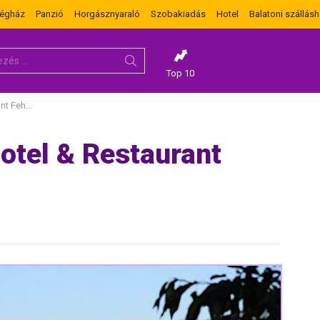
dégház
Panzió
Horgásznyaraló
Szobakiadás
Hotel
Balatoni szállásh
Top 10
árcsurgó
Hotel & Restaurant