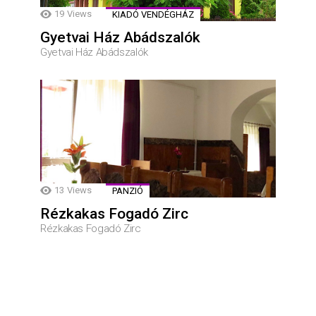
19
Views
KIADÓ VENDÉGHÁZ
Gyetvai Ház Abádszalók
Gyetvai Ház Abádszalók
13
Views
PANZIÓ
Rézkakas Fogadó Zirc
Rézkakas Fogadó Zirc