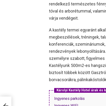
rendelkező természetes fénny
tóval és arborétummal, valam
várja vendégeit.
A kastély termei egyaránt alk
megbeszélések, tréningek, ta
konferenciák, szemináriumok, 
rendezvények lebonyolítására. 
személyre szabott, figyelmes
Kastélyunk 500m2-es hangszige
biztosít többek között Gasztró
borvacsorákra, pálinkakóstolókra
Károlyi Kastély Hotel árak é
Ingyenes parkolás
Ingyenes WIFI