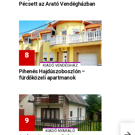
Pécsett az Arató Vendégházban
KIADÓ VENDÉGHÁZ
Pihenés Hajdúszoboszlón –
fürdőközeli apartmanok
KIADÓ NYARALÓ
Éder