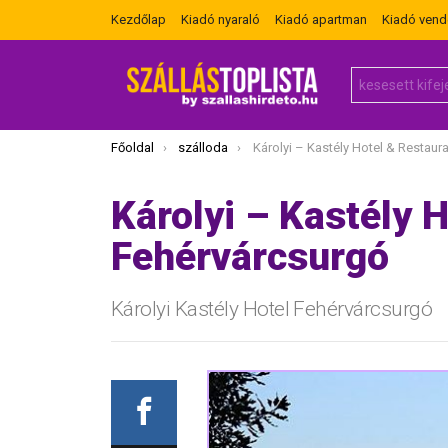
Kezdőlap
Kiadó nyaraló
Kiadó apartman
Kiadó ven
Search
for:
Itt vagy most:
Főoldal
szálloda
Károlyi – Kastély Hotel & Restaurant Fehérv
Károlyi – Kastély 
Fehérvárcsurgó
Károlyi Kastély Hotel Fehérvárcsurgó