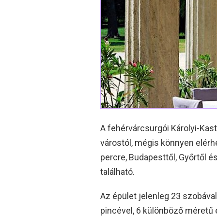
A fehérvárcsurgói Károlyi-Kast
várostól, mégis könnyen elér
percre, Budapesttől, Győrtől é
található.
Az épület jelenleg 23 szobával
pincével, 6 különböző méretű 