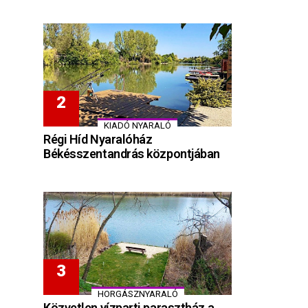
KIADÓ NYARALÓ
Régi Híd Nyaralóház
Békésszentandrás központjában
HORGÁSZNYARALÓ
Közvetlen vízparti parasztház a