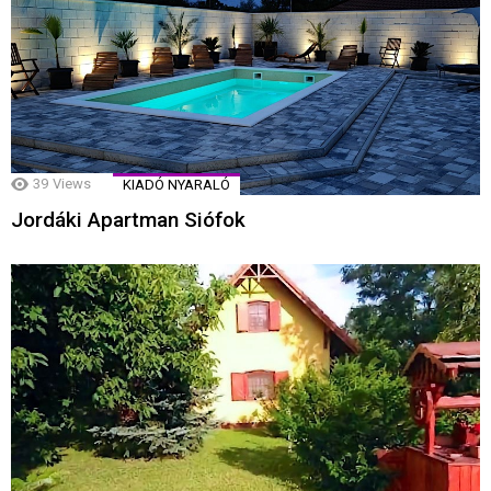
39
Views
KIADÓ NYARALÓ
Jordáki Apartman Siófok