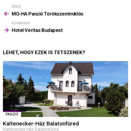
Előző
Mutass
többet
MO-HA Panzió Törökszentmiklós
Következő
Hotel Veritas Budapest
LEHET, HOGY EZEK IS TETSZENEK?
PANZIÓ
Kaltenecker-Ház Balatonfüred
Kaltenecker-Ház Balatonfüred