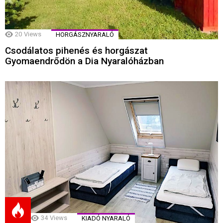
20
Views
HORGÁSZNYARALÓ
Csodálatos pihenés és horgászat
Gyomaendrődön a Dia Nyaralóházban
34
Views
KIADÓ NYARALÓ