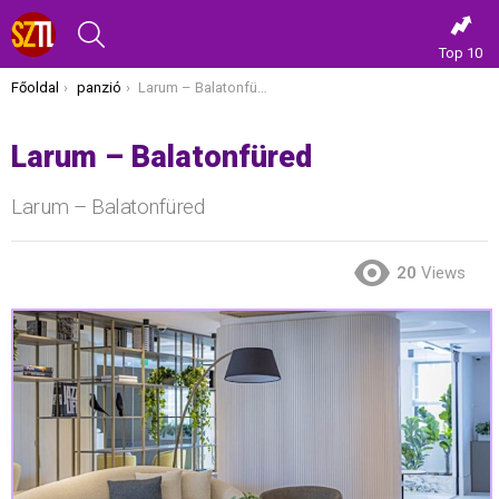
KERESÉS
Top 10
Itt vagy most:
Főoldal
panzió
Larum – Balatonfüred
Larum – Balatonfüred
Larum – Balatonfüred
20
Views