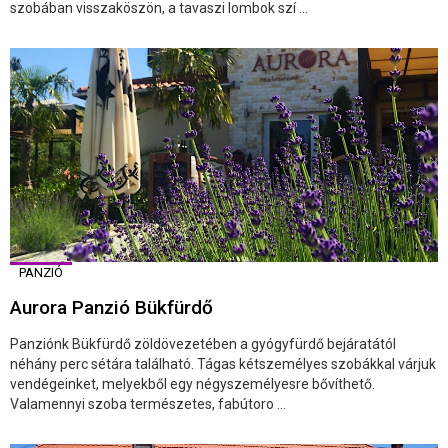
szobában visszaköszön, a tavaszi lombok szí ...
PANZIÓ
Aurora Panzió Bükfürdő
Panziónk Bükfürdő zöldövezetében a gyógyfürdő bejáratától
néhány perc sétára található. Tágas kétszemélyes szobákkal várjuk
vendégeinket, melyekből egy négyszemélyesre bővíthető.
Valamennyi szoba természetes, fabútoro ...