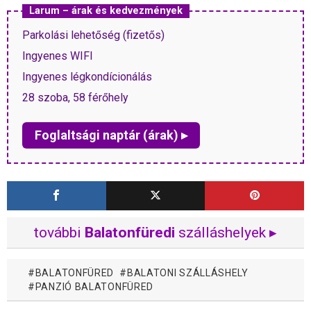
Larum – árak és kedvezmények
Parkolási lehetőség (fizetős)
Ingyenes WIFI
Ingyenes légkondícionálás
28 szoba, 58 férőhely
Foglaltsági naptár (árak) ▸
további
Balatonfüredi
szálláshelyek ▸
BALATONFÜRED
BALATONI SZÁLLÁSHELY
PANZIÓ BALATONFÜRED