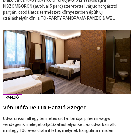
Makó város HAGYMATIKUM fürdőjétől 5 km távolságra:
KISZOMBORON (autóval 5 perc) szeretettel várjuk horgásztó
partján, csodálatos természeti környezetben épült új
szálláshelyünkön, a TÓ- PARTY PANORÁMA PANZIÓ & WE ...
PANZIÓ
Vén Diófa De Lux Panzió Szeged
Udvarunkon áll egy termetes diófa, lombja, pihenni vágyó
vendégeink melegét oltja Szálláshelyünket, az udvarban álló
mintegy 100 éves diófa ihlette, melynek hangulata minden