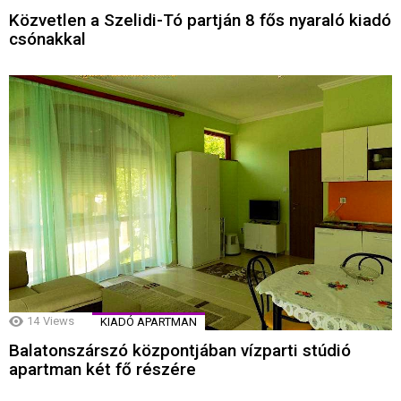
Közvetlen a Szelidi-Tó partján 8 fős nyaraló kiadó
csónakkal
14
Views
KIADÓ APARTMAN
Balatonszárszó központjában vízparti stúdió
apartman két fő részére