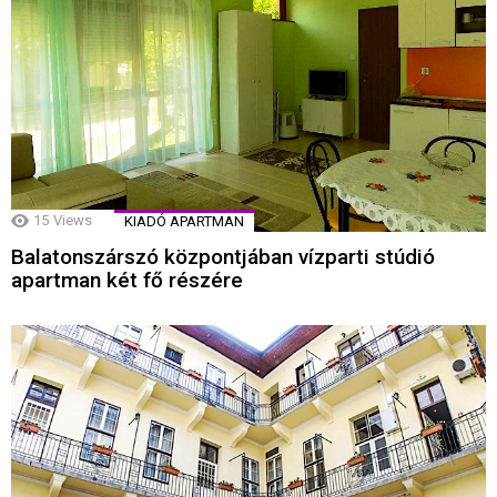
15
Views
KIADÓ APARTMAN
Balatonszárszó központjában vízparti stúdió
apartman két fő részére