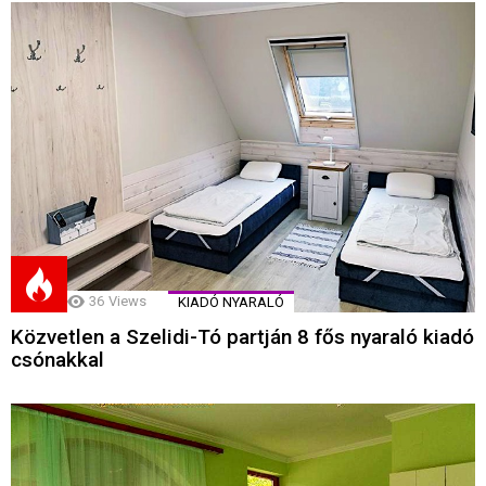
36
Views
KIADÓ NYARALÓ
Közvetlen a Szelidi-Tó partján 8 fős nyaraló kiadó
csónakkal