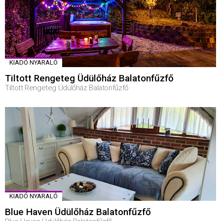
KIADÓ NYARALÓ
Tiltott Rengeteg Üdülőház Balatonfűzfő
Tiltott Rengeteg Üdülőház Balatonfűzfő
KIADÓ NYARALÓ
Blue Haven Üdülőház Balatonfűzfő