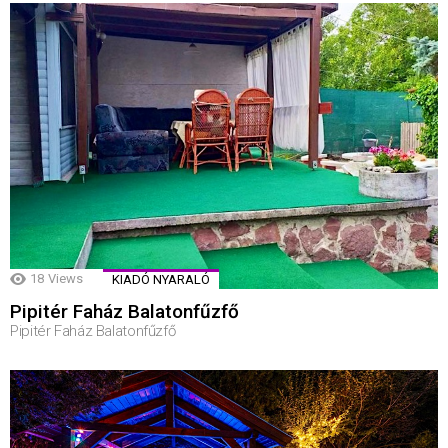
18
Views
KIADÓ NYARALÓ
Pipitér Faház Balatonfűzfő
Pipitér Faház Balatonfűzfő