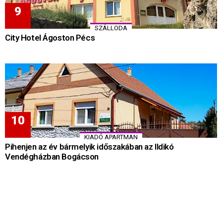
SZÁLLODA
City Hotel Ágoston Pécs
KIADÓ APARTMAN
Pihenjen az év bármelyik időszakában az Ildikó
Vendégházban Bogácson