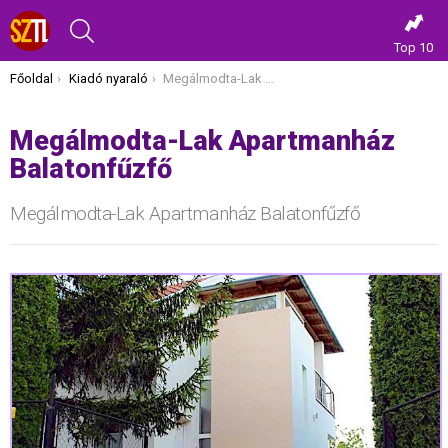
KERESÉS
Top 10
Itt vagy most:
Főoldal
Kiadó nyaraló
Megálmodta-Lak Apartmanház Balatonfűzfő
Megálmodta-Lak Apartmanház
Balatonfűzfő
Megálmodta-Lak Apartmanház Balatonfűzfő