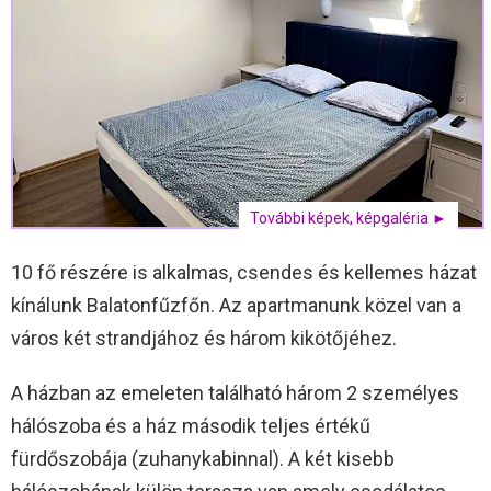
További képek, képgaléria ►
10 fő részére is alkalmas, csendes és kellemes házat
kínálunk Balatonfűzfőn. Az apartmanunk közel van a
város két strandjához és három kikötőjéhez.
A házban az emeleten található három 2 személyes
hálószoba és a ház második teljes értékű
fürdőszobája (zuhanykabinnal). A két kisebb