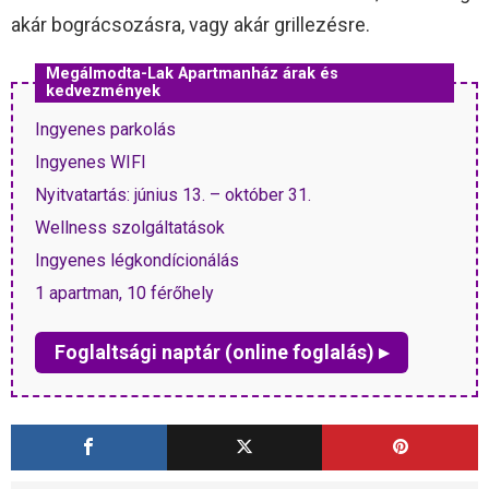
akár bográcsozásra, vagy akár grillezésre.
Megálmodta-Lak Apartmanház árak és
kedvezmények
Ingyenes parkolás
Ingyenes WIFI
Nyitvatartás: június 13. – október 31.
Wellness szolgáltatások
Ingyenes légkondícionálás
1 apartman, 10 férőhely
Foglaltsági naptár (online foglalás) ▸