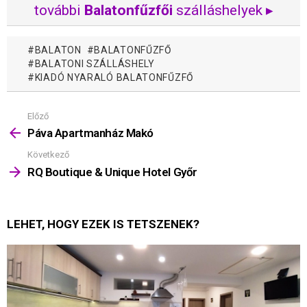
további
Balatonfűzfői
szálláshelyek ▸
BALATON
BALATONFŰZFŐ
BALATONI SZÁLLÁSHELY
KIADÓ NYARALÓ BALATONFŰZFŐ
Előző
Mutass
többet
Páva Apartmanház Makó
Következő
RQ Boutique & Unique Hotel Győr
LEHET, HOGY EZEK IS TETSZENEK?