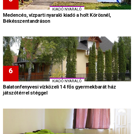
KIADÓ NYARALÓ
Medencés, vízparti nyaraló kiadó a holt Körösnél,
Békésszentandráson
KIADÓ NYARALÓ
Balatonfenyvesi vízközeli 14 fős gyermekbarát ház
játszótérrel stéggel