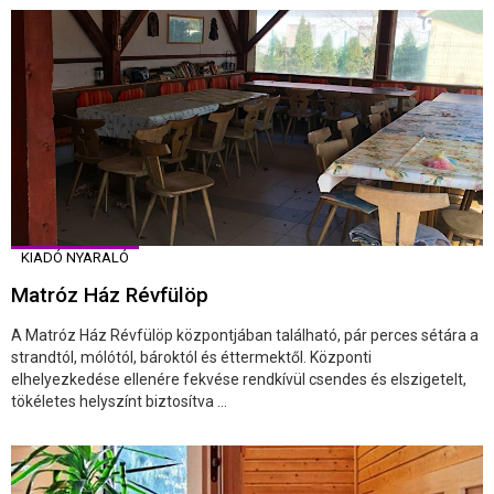
KIADÓ NYARALÓ
Matróz Ház Révfülöp
A Matróz Ház Révfülöp központjában található, pár perces sétára a
strandtól, mólótól, bároktól és éttermektől. Központi
elhelyezkedése ellenére fekvése rendkívül csendes és elszigetelt,
tökéletes helyszínt biztosítva ...