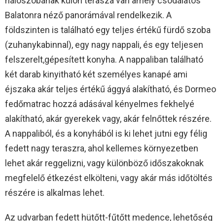
hálószobának külön terasza van amely csodálatos
Balatonra néző panorámával rendelkezik. A
földszinten is található egy teljes értékű fürdő szoba
(zuhanykabinnal), egy nagy nappali, és egy teljesen
felszerelt,gépesített konyha. A nappaliban található
két darab kinyitható két személyes kanapé ami
éjszaka akár teljes értékű ággyá alakítható, és Dormeo
fedőmatrac hozzá adásával kényelmes fekhelyé
alakítható, akár gyerekek vagy, akár felnőttek részére.
A nappaliból, és a konyhából is ki lehet jutni egy félig
fedett nagy teraszra, ahol kellemes környezetben
lehet akár reggelizni, vagy különböző időszakoknak
megfelelő étkezést elkölteni, vagy akár más időtöltés
részére is alkalmas lehet.
Az udvarban fedett hütőtt-fűtőtt medence, lehetőség