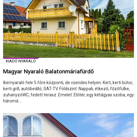
KIADÓ NYARALÓ
Magyar Nyaraló Balatonmáriafürdő
Ikernyaraló fele 5 főre központi, de csendes helyen. Kert, kerti bútor,
kerti grill, autóbeálló, SAT-TV. Földszint: Nappali, étkező, főzőfülke,
zuhanyzóWC, fedett terasz. Emelet: Előtér, egy kétágyas szoba, egy
háromá ...