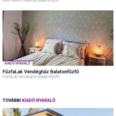
Blue Haven Üdülőház Balatonfűzfő
KIADÓ NYARALÓ
FűzfaLak Vendégház Balatonfűzfő
FűzfaLak Vendégház Balatonfűzfő
TOVÁBBI
KIADÓ NYARALÓ