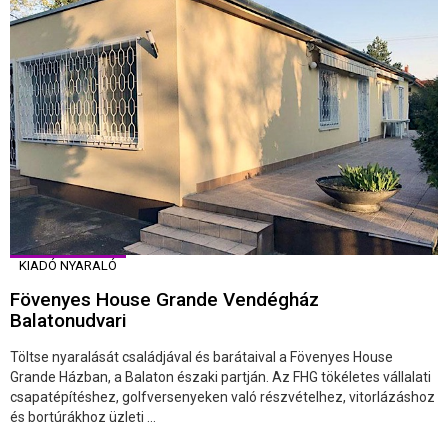
KIADÓ NYARALÓ
Fövenyes House Grande Vendégház
Balatonudvari
Töltse nyaralását családjával és barátaival a Fövenyes House
Grande Házban, a Balaton északi partján. Az FHG tökéletes vállalati
csapatépítéshez, golfversenyeken való részvételhez, vitorlázáshoz
és bortúrákhoz üzleti ...