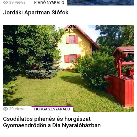
39
Views
KIADÓ NYARALÓ
Jordáki Apartman Siófok
20
Views
HORGÁSZNYARALÓ
Csodálatos pihenés és horgászat
Gyomaendrődön a Dia Nyaralóházban