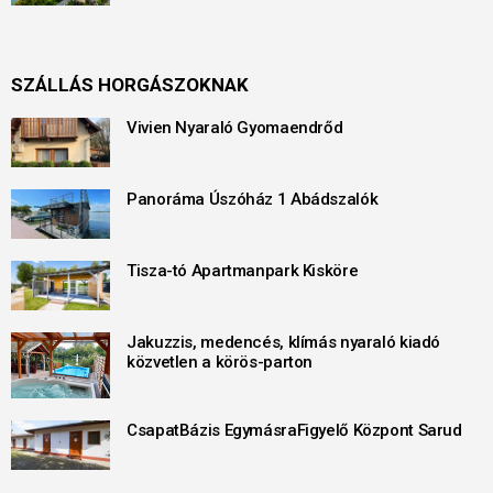
SZÁLLÁS HORGÁSZOKNAK
Vivien Nyaraló Gyomaendrőd
Panoráma Úszóház 1 Abádszalók
Tisza-tó Apartmanpark Kisköre
Jakuzzis, medencés, klímás nyaraló kiadó
közvetlen a körös-parton
CsapatBázis EgymásraFigyelő Központ Sarud