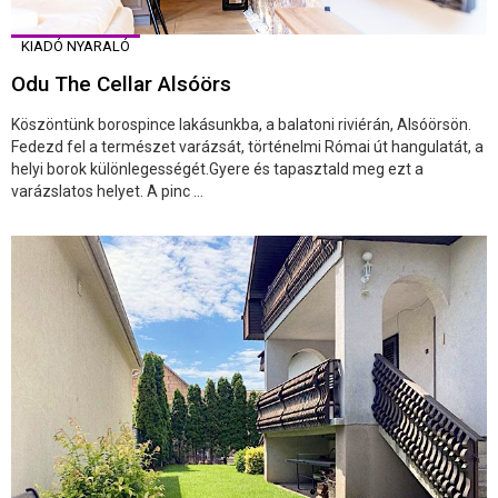
KIADÓ NYARALÓ
Odu The Cellar Alsóörs
Köszöntünk borospince lakásunkba, a balatoni riviérán, Alsóörsön.
Fedezd fel a természet varázsát, történelmi Római út hangulatát, a
helyi borok különlegességét.Gyere és tapasztald meg ezt a
varázslatos helyet. A pinc ...