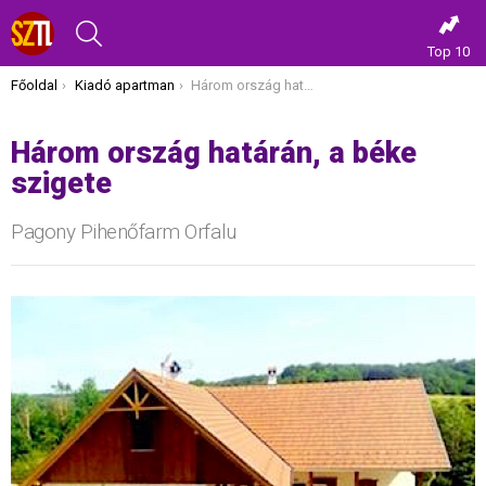
KERESÉS
Top 10
Itt vagy most:
Főoldal
Kiadó apartman
Három ország határán, a béke szigete
Három ország határán, a béke
szigete
Pagony Pihenőfarm Orfalu