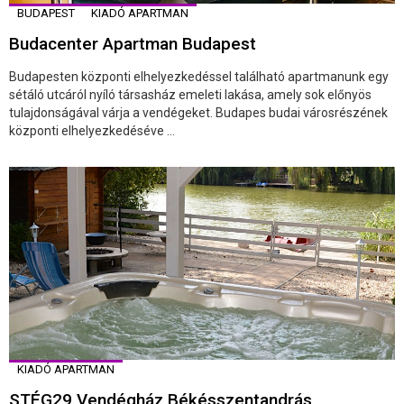
BUDAPEST
KIADÓ APARTMAN
Budacenter Apartman Budapest
Budapesten központi elhelyezkedéssel található apartmanunk egy
sétáló utcáról nyíló társasház emeleti lakása, amely sok előnyös
tulajdonságával várja a vendégeket. Budapes budai városrészének
központi elhelyezkedéséve ...
KIADÓ APARTMAN
STÉG29 Vendégház Békésszentandrás