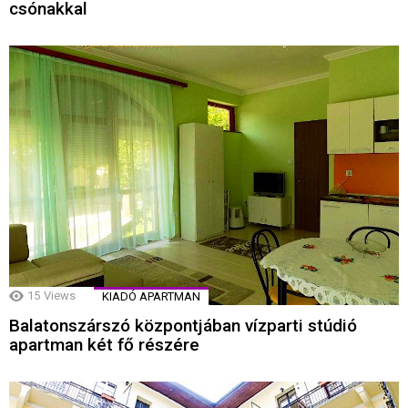
csónakkal
15
Views
KIADÓ APARTMAN
Balatonszárszó központjában vízparti stúdió
apartman két fő részére