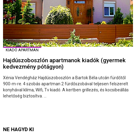
KIADÓ APARTMAN
Hajdúszoboszlón apartmanok kiadók (gyermek
kedvezmény pótágyon)
Xénia Vendégház Hajdúszoboszlón a Bartok Béla utcán fürdőtől
900-m-re. 4 szobás apartman 2 fürdőszobával teljesen felszerelt
konyhával klíma, Wifi, Tv kiadó. A kertben grillezés, és kocsibeállás
lehetőség biztosítva. ...
NE HAGYD KI