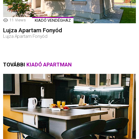
11
Views
KIADÓ VENDÉGHÁZ
Lujza Apartam Fonyód
Lujza Apartam Fonyód
TOVÁBBI
KIADÓ APARTMAN