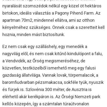
nyaralását szomszédok nélkül egy közel öt hektáros
birtokon, ideális választás a Pagony Pihenő Farm. Az
apartman 70m2, mindennel ellátva, ami az otthon
kényelméhez szükséges. Önnek csak a szeretteit kell
hoznia, minden mást biztosítunk.
Ez nem csak egy szálláshely, egy menedék a
nagyvilág elől, és nem csak kitűnő kiindulópont a falu,
a Vendvidék, az Őrség megismeréséhez, de
közvetlen, testközelből ismerhető meg egy falusi
gazdaság állatvilága. Vannak lovak, törpemalacok, a
baromfiudvarban pézsmakacsa, sokféle tyúk, nyuszik
és fürjek is. Szlovénia 300 méter, de Ausztria is
elérhető akár kerékpáron is. Az Őrségi Nemzeti park
kellős közepén, így a számtalan túraútvonalon