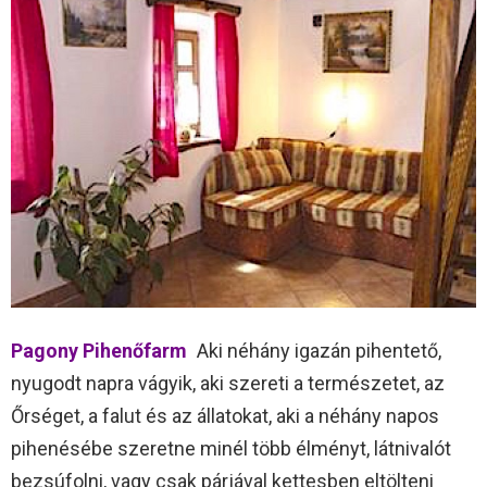
Pagony Pihenőfarm
Aki néhány igazán pihentető,
nyugodt napra vágyik, aki szereti a természetet, az
Őrséget, a falut és az állatokat, aki a néhány napos
pihenésébe szeretne minél több élményt, látnivalót
bezsúfolni, vagy csak párjával kettesben eltölteni