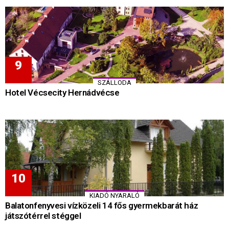
SZÁLLODA
Hotel Vécsecity Hernádvécse
KIADÓ NYARALÓ
Balatonfenyvesi vízközeli 14 fős gyermekbarát ház
játszótérrel stéggel