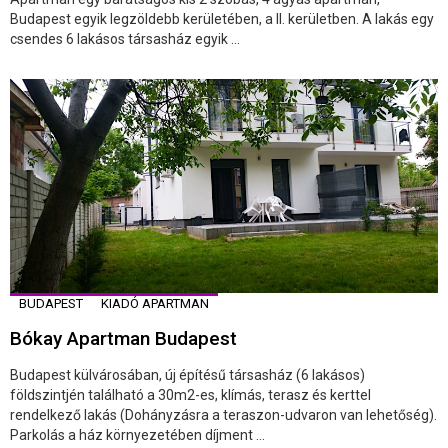
Budapest egyik legzöldebb kerületében, a II. kerületben. A lakás egy
csendes 6 lakásos társasház egyik ...
BUDAPEST
KIADÓ APARTMAN
Bókay Apartman Budapest
Budapest külvárosában, új építésű társasház (6 lakásos)
földszintjén található a 30m2-es, klímás, terasz és kerttel
rendelkező lakás (Dohányzásra a teraszon-udvaron van lehetőség).
Parkolás a ház környezetében díjment ...