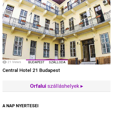
21
Views
BUDAPEST
SZÁLLODA
Central Hotel 21 Budapest
Orfalui
szálláshelyek ▸
A NAP NYERTESEI