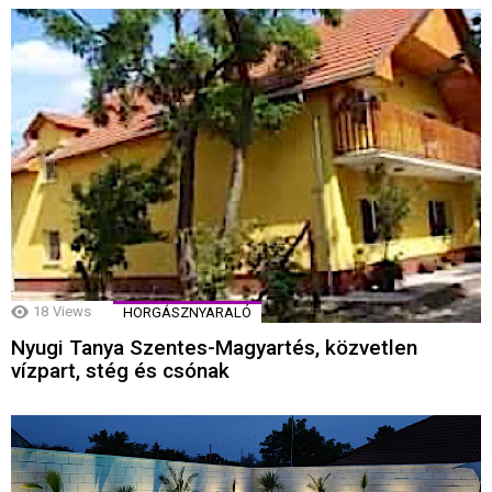
18
Views
HORGÁSZNYARALÓ
Nyugi Tanya Szentes-Magyartés, közvetlen
vízpart, stég és csónak