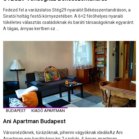
Fedezd fel a varázslatos Stég29 nyaralót Békésszentandráson, a
Siratói holtág festői környezetében. A 6+2 férőhelyes nyaraló
tökéletes választás családoknak és baráti társaságoknak egyaránt.
A tágas, árnyas kertben sz ...
BUDAPEST
KIADÓ APARTMAN
Ani Apartman Budapest
Városnézőknek, túrázóknak, pihenni vágyóknak ideálisAz Ani
Apartman egy barátságos kis 2 szobás, 4 ágyas apartman,