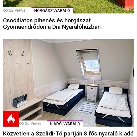
22
Views
HORGÁSZNYARALÓ
Csodálatos pihenés és horgászat
Gyomaendrődön a Dia Nyaralóházban
36
Views
KIADÓ NYARALÓ
Közvetlen a Szelidi-Tó partján 8 fős nyaraló kiadó