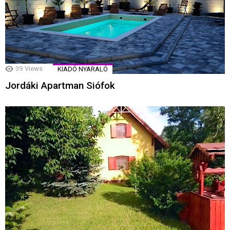
39
Views
KIADÓ NYARALÓ
Jordáki Apartman Siófok