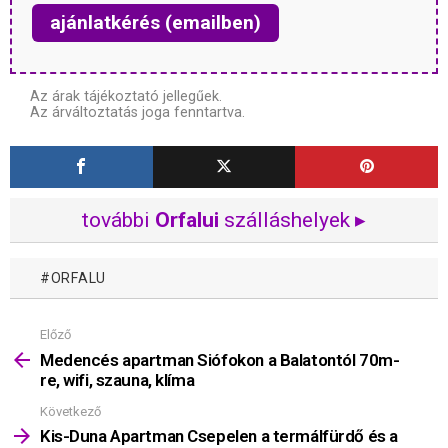
ajánlatkérés (emailben)
Az árak tájékoztató jellegűek.
Az árváltoztatás joga fenntartva.
további
Orfalui
szálláshelyek ▸
ORFALU
Előző
Mutass
többet
Medencés apartman Siófokon a Balatontól 70m-
re, wifi, szauna, klíma
Következő
Kis-Duna Apartman Csepelen a termálfürdő és a