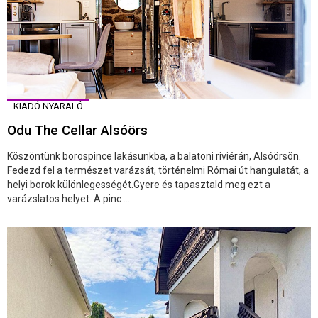
KIADÓ NYARALÓ
Odu The Cellar Alsóörs
Köszöntünk borospince lakásunkba, a balatoni riviérán, Alsóörsön.
Fedezd fel a természet varázsát, történelmi Római út hangulatát, a
helyi borok különlegességét.Gyere és tapasztald meg ezt a
varázslatos helyet. A pinc ...