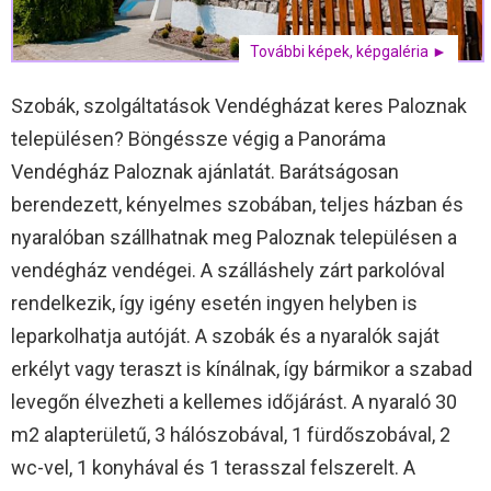
További képek, képgaléria ►
Szobák, szolgáltatások Vendégházat keres Paloznak
településen? Böngéssze végig a Panoráma
Vendégház Paloznak ajánlatát. Barátságosan
berendezett, kényelmes szobában, teljes házban és
nyaralóban szállhatnak meg Paloznak településen a
vendégház vendégei. A szálláshely zárt parkolóval
rendelkezik, így igény esetén ingyen helyben is
leparkolhatja autóját. A szobák és a nyaralók saját
erkélyt vagy teraszt is kínálnak, így bármikor a szabad
levegőn élvezheti a kellemes időjárást. A nyaraló 30
m2 alapterületű, 3 hálószobával, 1 fürdőszobával, 2
wc-vel, 1 konyhával és 1 terasszal felszerelt. A