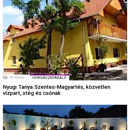
18
Views
HORGÁSZNYARALÓ
Nyugi Tanya Szentes-Magyartés, közvetlen
vízpart, stég és csónak