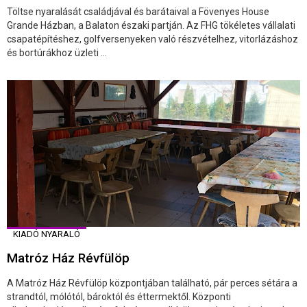
Töltse nyaralását családjával és barátaival a Fövenyes House
Grande Házban, a Balaton északi partján. Az FHG tökéletes vállalati
csapatépítéshez, golfversenyeken való részvételhez, vitorlázáshoz
és bortúrákhoz üzleti ...
KIADÓ NYARALÓ
Matróz Ház Révfülöp
A Matróz Ház Révfülöp központjában található, pár perces sétára a
strandtól, mólótól, bároktól és éttermektől. Központi