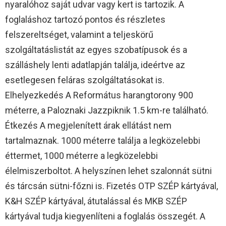
nyaralóhoz saját udvar vagy kert is tartozik. A
foglaláshoz tartozó pontos és részletes
felszereltséget, valamint a teljeskörű
szolgáltatáslistát az egyes szobatípusok és a
szálláshely lenti adatlapján találja, ideértve az
esetlegesen feláras szolgáltatásokat is.
Elhelyezkedés A Református harangtorony 900
méterre, a Paloznaki Jazzpiknik 1.5 km-re található.
Étkezés A megjelenített árak ellátást nem
tartalmaznak. 1000 méterre találja a legközelebbi
éttermet, 1000 méterre a legközelebbi
élelmiszerboltot. A helyszínen lehet szalonnát sütni
és tárcsán sütni-főzni is. Fizetés OTP SZÉP kártyával,
K&H SZÉP kártyával, átutalással és MKB SZÉP
kártyával tudja kiegyenlíteni a foglalás összegét. A