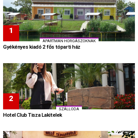
APARTMAN HORGÁSZOKNAK
Gyékényes kiadó 2 fős tóparti ház
SZÁLLODA
Hotel Club Tisza Lakitelek