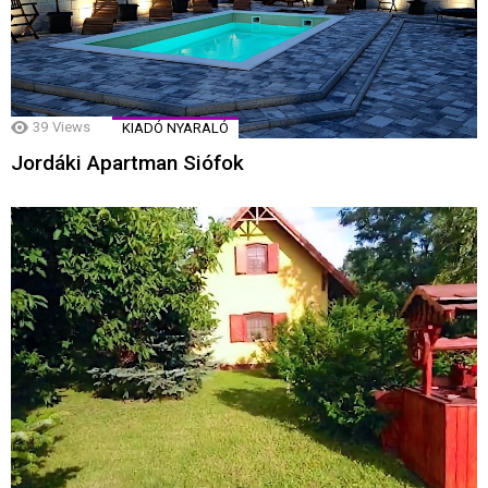
39
Views
KIADÓ NYARALÓ
Jordáki Apartman Siófok