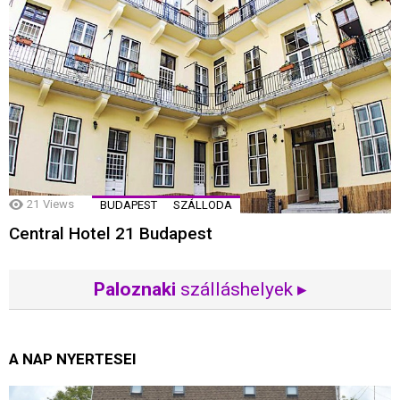
21
Views
BUDAPEST
SZÁLLODA
Central Hotel 21 Budapest
Paloznaki
szálláshelyek ▸
A NAP NYERTESEI