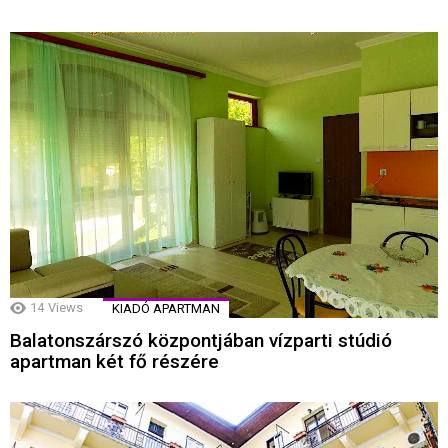
14
Views
KIADÓ APARTMAN
Balatonszárszó központjában vízparti stúdió
apartman két fő részére