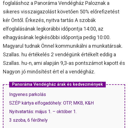
foglaláshoz a Panoráma Vendégház Paloznak a
sikeres visszaigazolást követően 50% előrefizetést
kér Öntől. Érkezés, nyitva tartás A szobák
elfoglalásának legkorábbi időpontja 14:00, az
elhagyásának legkésőbbi időpontja pedig 10:00.
Magyarul tudnak Önnel kommunikálni a munkatársak.
Szallas. hu értékelés 2 vendégünk értékelt eddig a
Szallas. hu-n, ami alapján 9,3-as pontszámot kapott és
Nagyon jó minősítést ért el a vendégház.
Panoráma Vendégház árak és kedvezmények
Ingyenes parkolás
SZÉP kártya elfogadóhely: OTP, MKB, K&H
Nyitvatartás: május 1. – október 1.
3 szoba, 6 férőhely