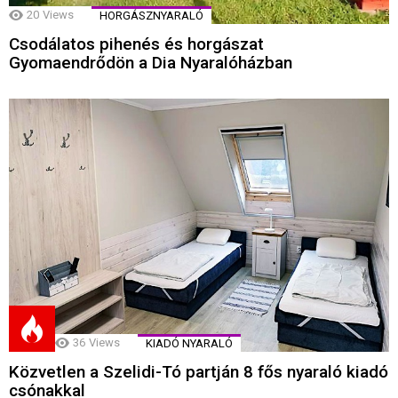
20
Views
HORGÁSZNYARALÓ
Csodálatos pihenés és horgászat
Gyomaendrődön a Dia Nyaralóházban
36
Views
KIADÓ NYARALÓ
Közvetlen a Szelidi-Tó partján 8 fős nyaraló kiadó
csónakkal