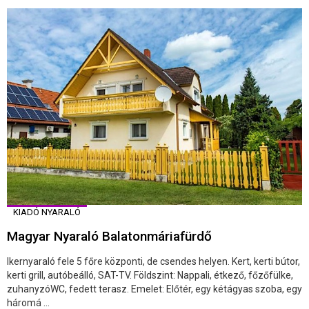
KIADÓ NYARALÓ
Magyar Nyaraló Balatonmáriafürdő
Ikernyaraló fele 5 főre központi, de csendes helyen. Kert, kerti bútor,
kerti grill, autóbeálló, SAT-TV. Földszint: Nappali, étkező, főzőfülke,
zuhanyzóWC, fedett terasz. Emelet: Előtér, egy kétágyas szoba, egy
háromá ...