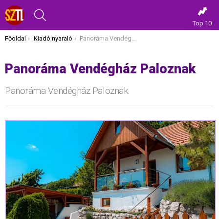
KERESÉS
Top 10
Itt vagy most:
Főoldal
Kiadó nyaraló
Panoráma Vendégház Paloznak
Panoráma Vendégház Paloznak
Panoráma Vendégház Paloznak