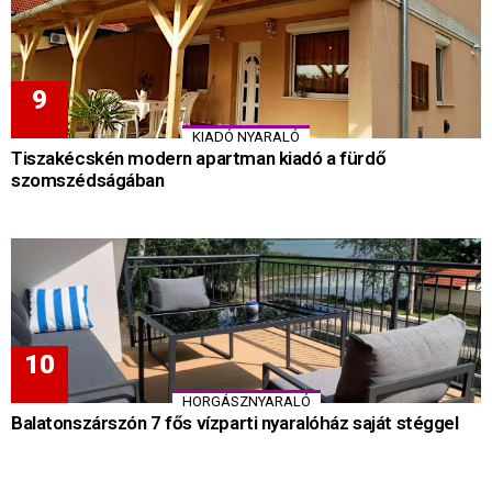
KIADÓ NYARALÓ
Tiszakécskén modern apartman kiadó a fürdő
szomszédságában
HORGÁSZNYARALÓ
Balatonszárszón 7 fős vízparti nyaralóház saját stéggel