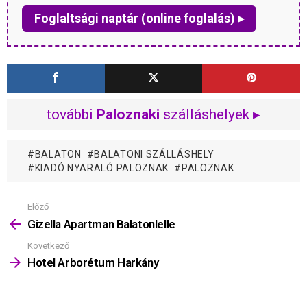
Foglaltsági naptár (online foglalás) ▸
további
Paloznaki
szálláshelyek ▸
BALATON
BALATONI SZÁLLÁSHELY
KIADÓ NYARALÓ PALOZNAK
PALOZNAK
Előző
Mutass
többet
Gizella Apartman Balatonlelle
Következő
Hotel Arborétum Harkány