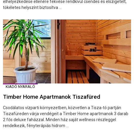
elhelyezkedése ellenére fekvése rendkívül csendes és elszigetelt,
tökéletes helyszínt biztosítva ...
KIADÓ NYARALÓ
Timber Home Apartmanok Tiszafüred
Csodálatos vízparti környezetben, közvetlen a Tisza-tó partján
Tiszafüreden várja vendégeit a Timber Home apartmanok 3 darab
2 fős deluxe faházzal. Minden ház saját wellness részleggel
rendelkezik, fényterápiás hidrom ...