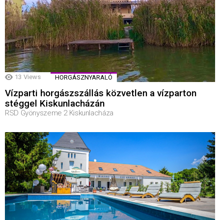
13
Views
HORGÁSZNYARALÓ
Vízparti horgászszállás közvetlen a vízparton
stéggel Kiskunlacházán
RSD Gyönyszeme 2 Kiskunlacháza