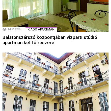
14
Views
KIADÓ APARTMAN
Balatonszárszó központjában vízparti stúdió
apartman két fő részére