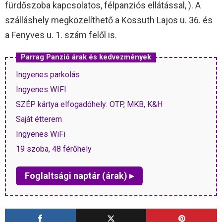
fürdőszoba kapcsolatos, félpanziós ellátással, ). A
szálláshely megközelíthető a Kossuth Lajos u. 36. és
a Fenyves u. 1. szám felől is.
Parrag Panzió árak és kedvezmények
Ingyenes parkolás
Ingyenes WIFI
SZÉP kártya elfogadóhely: OTP, MKB, K&H
Saját étterem
Ingyenes WiFi
19 szoba, 48 férőhely
Foglaltsági naptár (árak) ▸