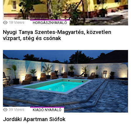
18
Views
HORGÁSZNYARALÓ
Nyugi Tanya Szentes-Magyartés, közvetlen
vízpart, stég és csónak
39
Views
KIADÓ NYARALÓ
Jordáki Apartman Siófok