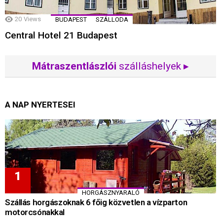
20
Views
BUDAPEST
SZÁLLODA
Central Hotel 21 Budapest
Mátraszentlászlói
szálláshelyek ▸
A NAP NYERTESEI
HORGÁSZNYARALÓ
Szállás horgászoknak 6 főig közvetlen a vízparton
motorcsónakkal