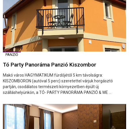
PANZIÓ
Tó Party Panoráma Panzió Kiszombor
Makó város HAGYMATIKUM fürdőjétől 5 km távolságra:
KISZOMBORON (autóval 5 perc) szeretettel várjuk horgásztó
partján, csodálatos természeti környezetben épült új
szálláshelyünkön, a TÓ- PARTY PANORÁMA PANZIÓ & WE ...