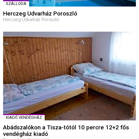
SZÁLLODA
Herczeg Udvarház Poroszló
Herczeg Udvarház Poroszló
KIADÓ VENDÉGHÁZ
Abádszalókon a Tisza-tótól 10 percre 12+2 fős
vendégház kiadó