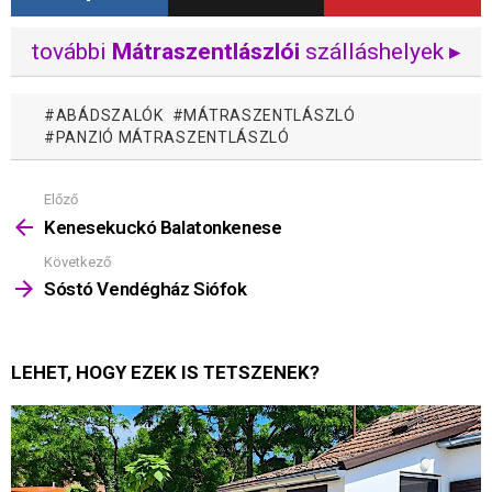
további
Mátraszentlászlói
szálláshelyek ▸
ABÁDSZALÓK
MÁTRASZENTLÁSZLÓ
PANZIÓ MÁTRASZENTLÁSZLÓ
Előző
Mutass
többet
Kenesekuckó Balatonkenese
Következő
Sóstó Vendégház Siófok
LEHET, HOGY EZEK IS TETSZENEK?