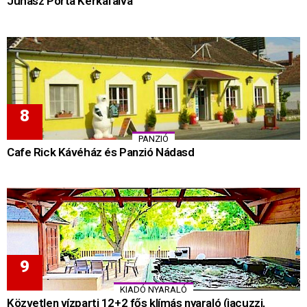
Juhász Porta Kerkafalva
PANZIÓ
Cafe Rick Kávéház és Panzió Nádasd
KIADÓ NYARALÓ
Közvetlen vízparti 12+2 fős klímás nyaraló (jacuzzi,