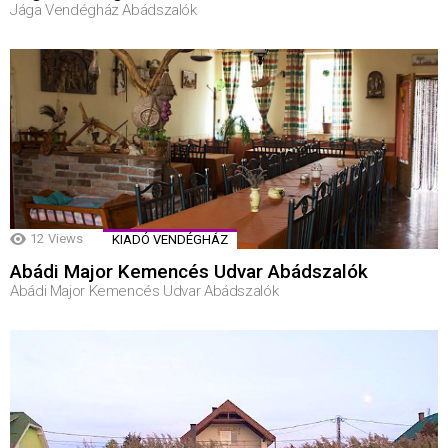
Jága Vendégház Abádszalók
12
Views
KIADÓ VENDÉGHÁZ
Abádi Major Kemencés Udvar Abádszalók
Abádi Major Kemencés Udvar Abádszalók