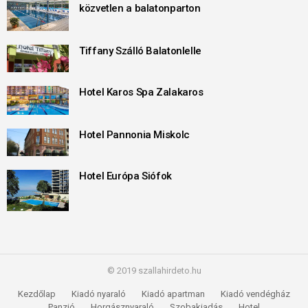
közvetlen a balatonparton
Tiffany Szálló Balatonlelle
Hotel Karos Spa Zalakaros
Hotel Pannonia Miskolc
Hotel Európa Siófok
© 2019 szallahirdeto.hu
Kezdőlap
Kiadó nyaraló
Kiadó apartman
Kiadó vendégház
Panzió
Horgásznyaraló
Szobakiadás
Hotel