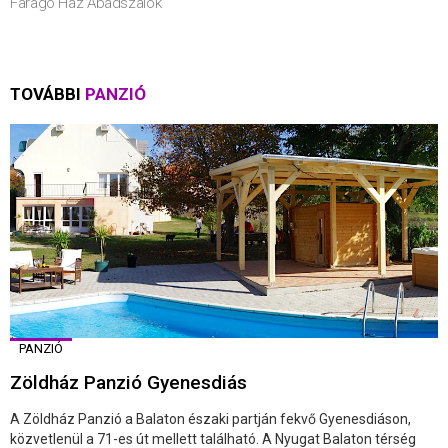
Faragó Ház Abádszalók
TOVÁBBI
PANZIÓ
PANZIÓ
Zöldház Panzió Gyenesdiás
A Zöldház Panzió a Balaton északi partján fekvő Gyenesdiáson,
közvetlenül a 71-es út mellett található. A Nyugat Balaton térség