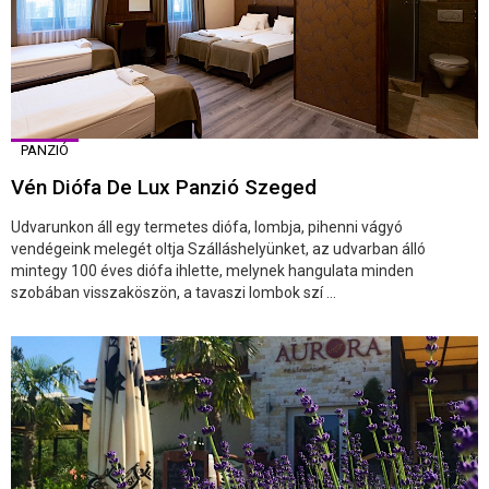
PANZIÓ
Vén Diófa De Lux Panzió Szeged
Udvarunkon áll egy termetes diófa, lombja, pihenni vágyó
vendégeink melegét oltja Szálláshelyünket, az udvarban álló
mintegy 100 éves diófa ihlette, melynek hangulata minden
szobában visszaköszön, a tavaszi lombok szí ...