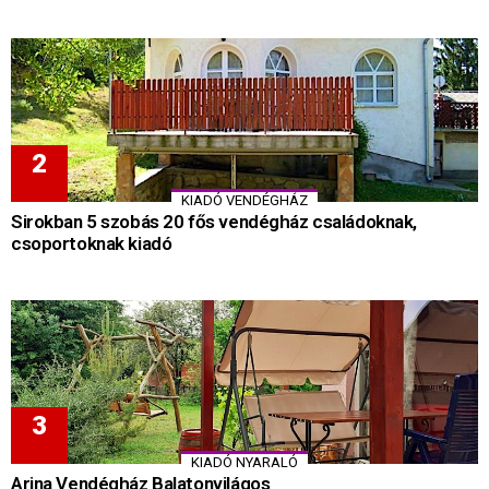
KIADÓ VENDÉGHÁZ
Sirokban 5 szobás 20 fős vendégház családoknak,
csoportoknak kiadó
KIADÓ NYARALÓ
Arina Vendégház Balatonvilágos