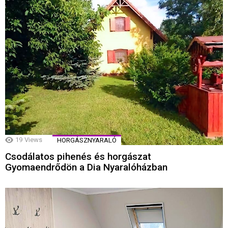
19
Views
HORGÁSZNYARALÓ
Csodálatos pihenés és horgászat
Gyomaendrődön a Dia Nyaralóházban