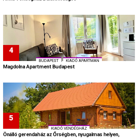
,
BUDAPEST
KIADÓ APARTMAN
Magdolna Apartment Budapest
KIADÓ VENDÉGHÁZ
Önálló gerendaház az Őrségben, nyugalmas helyen,