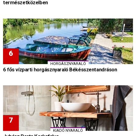
természetközelben
HORGÁSZNYARALÓ
6 fős vízparti horgásznyaraló Békésszentandráson
KIADÓ NYARALÓ