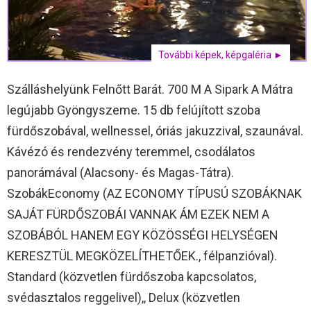
További képek, képgaléria ►
Szálláshelyünk Felnőtt Barát. 700 M A Sipark A Mátra
legújabb Gyöngyszeme. 15 db felújított szoba
fürdőszobával, wellnessel, óriás jakuzzival, szaunával.
Kávézó és rendezvény teremmel, csodálatos
panorámával (Alacsony- és Magas-Tátra).
SzobákEconomy (AZ ECONOMY TÍPUSÚ SZOBÁKNAK
SAJÁT FÜRDŐSZOBÁI VANNAK ÁM EZEK NEM A
SZOBÁBÓL HANEM EGY KÖZÖSSÉGI HELYSÉGEN
KERESZTÜL MEGKÖZELÍTHETŐEK., félpanzióval).
Standard (közvetlen fürdőszoba kapcsolatos,
svédasztalos reggelivel),, Delux (közvetlen