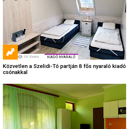
34
Views
KIADÓ NYARALÓ
Közvetlen a Szelidi-Tó partján 8 fős nyaraló kiadó
csónakkal