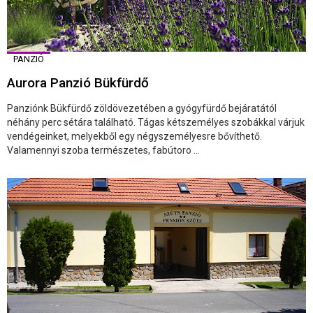
PANZIÓ
Aurora Panzió Bükfürdő
Panziónk Bükfürdő zöldövezetében a gyógyfürdő bejáratától
néhány perc sétára található. Tágas kétszemélyes szobákkal várjuk
vendégeinket, melyekből egy négyszemélyesre bővíthető.
Valamennyi szoba természetes, fabútoro ...