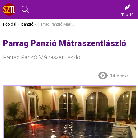
KERESÉS
Top 10
Itt vagy most:
Főoldal
panzió
Parrag Panzió Mátraszentlászló
Parrag Panzió Mátraszentlászló
Parrag Panzió Mátraszentlászló
18
Views