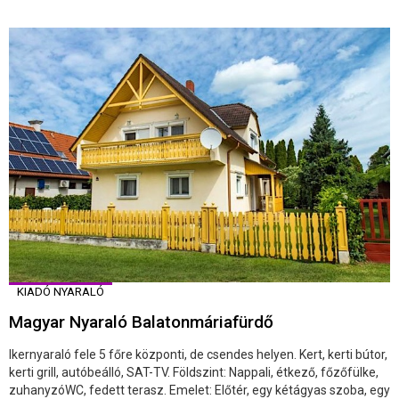
KIADÓ NYARALÓ
Magyar Nyaraló Balatonmáriafürdő
Ikernyaraló fele 5 főre központi, de csendes helyen. Kert, kerti bútor,
kerti grill, autóbeálló, SAT-TV. Földszint: Nappali, étkező, főzőfülke,
zuhanyzóWC, fedett terasz. Emelet: Előtér, egy kétágyas szoba, egy