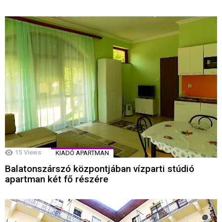
15
Views
KIADÓ APARTMAN
Balatonszárszó központjában vízparti stúdió
apartman két fő részére