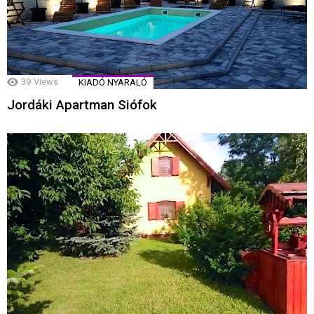
39
Views
KIADÓ NYARALÓ
Jordáki Apartman Siófok