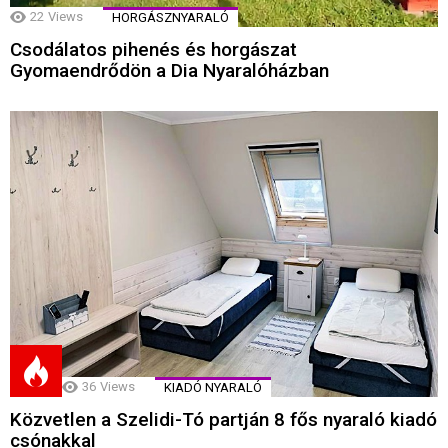
22
Views
HORGÁSZNYARALÓ
Csodálatos pihenés és horgászat
Gyomaendrődön a Dia Nyaralóházban
36
Views
KIADÓ NYARALÓ
Közvetlen a Szelidi-Tó partján 8 fős nyaraló kiadó
csónakkal