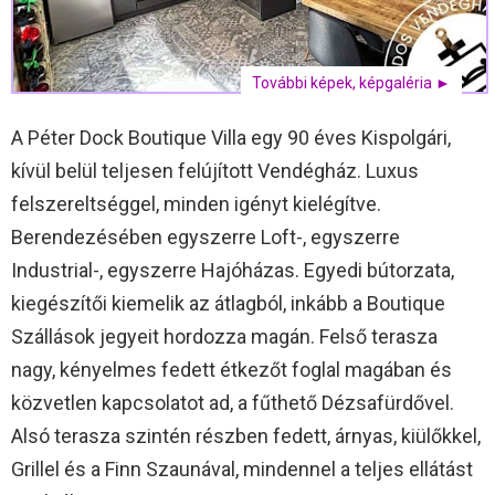
További képek, képgaléria ►
A Péter Dock Boutique Villa egy 90 éves Kispolgári,
kívül belül teljesen felújított Vendégház. Luxus
felszereltséggel, minden igényt kielégítve.
Berendezésében egyszerre Loft-, egyszerre
Industrial-, egyszerre Hajóházas. Egyedi bútorzata,
kiegészítői kiemelik az átlagból, inkább a Boutique
Szállások jegyeit hordozza magán. Felső terasza
nagy, kényelmes fedett étkezőt foglal magában és
közvetlen kapcsolatot ad, a fűthető Dézsafürdővel.
Alsó terasza szintén részben fedett, árnyas, kiülőkkel,
Grillel és a Finn Szaunával, mindennel a teljes ellátást