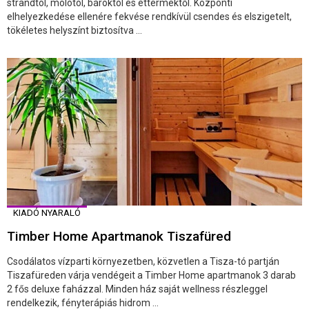
strandtól, mólótól, bároktól és éttermektől. Központi
elhelyezkedése ellenére fekvése rendkívül csendes és elszigetelt,
tökéletes helyszínt biztosítva ...
KIADÓ NYARALÓ
Timber Home Apartmanok Tiszafüred
Csodálatos vízparti környezetben, közvetlen a Tisza-tó partján
Tiszafüreden várja vendégeit a Timber Home apartmanok 3 darab
2 fős deluxe faházzal. Minden ház saját wellness részleggel
rendelkezik, fényterápiás hidrom ...