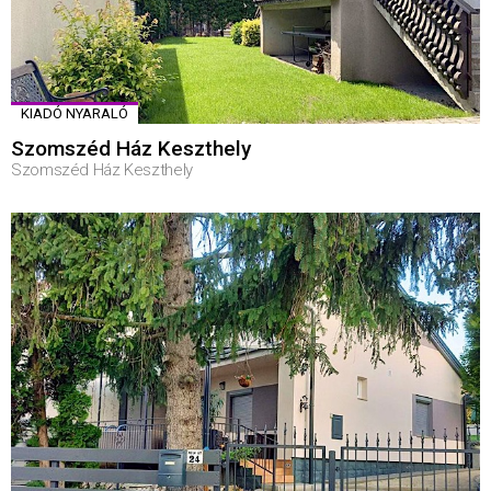
KIADÓ NYARALÓ
Szomszéd Ház Keszthely
Szomszéd Ház Keszthely