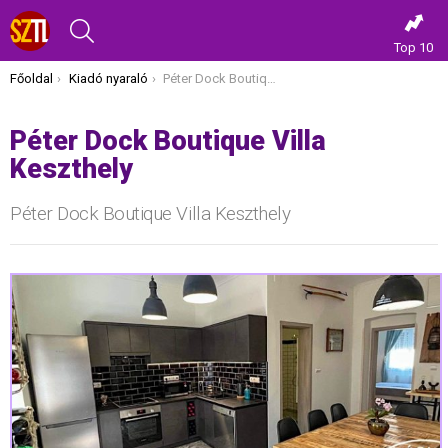
KERESÉS
Top 10
Itt vagy most:
Főoldal
Kiadó nyaraló
Péter Dock Boutique Villa Keszthely
Péter Dock Boutique Villa
Keszthely
Péter Dock Boutique Villa Keszthely