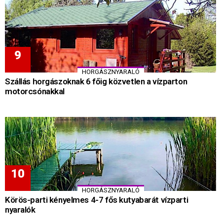
HORGÁSZNYARALÓ
Szállás horgászoknak 6 főig közvetlen a vízparton
motorcsónakkal
HORGÁSZNYARALÓ
Körös-parti kényelmes 4-7 fős kutyabarát vízparti
nyaralók