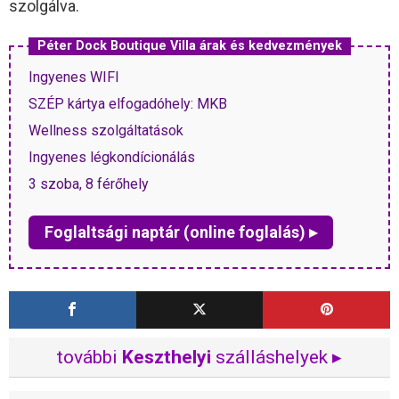
szolgálva.
Péter Dock Boutique Villa árak és kedvezmények
Ingyenes WIFI
SZÉP kártya elfogadóhely: MKB
Wellness szolgáltatások
Ingyenes légkondícionálás
3 szoba, 8 férőhely
Foglaltsági naptár (online foglalás) ▸
további
Keszthelyi
szálláshelyek ▸