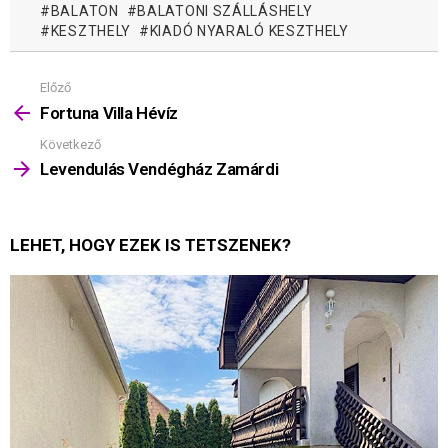
BALATON
BALATONI SZÁLLÁSHELY
KESZTHELY
KIADÓ NYARALÓ KESZTHELY
Előző
Mutass
többet
Fortuna Villa Hévíz
Következő
Levendulás Vendégház Zamárdi
LEHET, HOGY EZEK IS TETSZENEK?