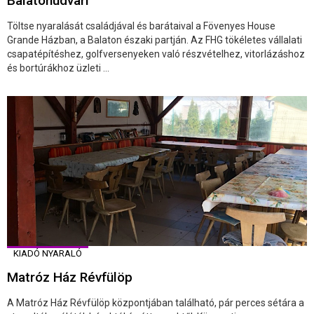
Balatonudvari
Töltse nyaralását családjával és barátaival a Fövenyes House
Grande Házban, a Balaton északi partján. Az FHG tökéletes vállalati
csapatépítéshez, golfversenyeken való részvételhez, vitorlázáshoz
és bortúrákhoz üzleti ...
KIADÓ NYARALÓ
Matróz Ház Révfülöp
A Matróz Ház Révfülöp központjában található, pár perces sétára a