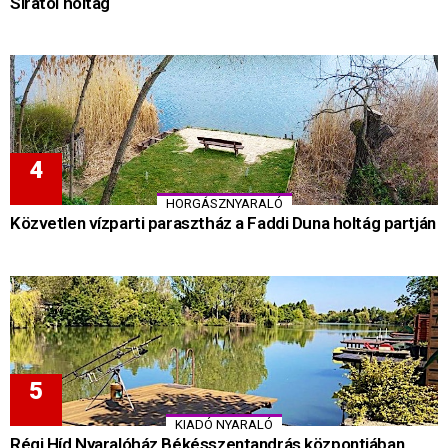
Siratói holtág
HORGÁSZNYARALÓ
Közvetlen vízparti parasztház a Faddi Duna holtág partján
KIADÓ NYARALÓ
Régi Híd Nyaralóház Békésszentandrás központjában