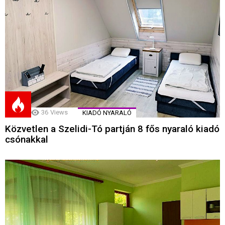
36
Views
KIADÓ NYARALÓ
Közvetlen a Szelidi-Tó partján 8 fős nyaraló kiadó
csónakkal