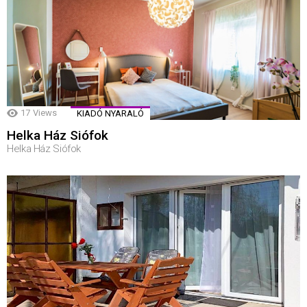
17
Views
KIADÓ NYARALÓ
Helka Ház Siófok
Helka Ház Siófok