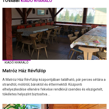
TOVÁBBI
KIADÓ NYARALÓ
KIADÓ NYARALÓ
Matróz Ház Révfülöp
A Matróz Ház Révfülöp központjában található, pár perces sétára a
strandtól, mólótól, bároktól és éttermektől. Központi
elhelyezkedése ellenére fekvése rendkívül csendes és elszigetelt,
tökéletes helyszínt biztosítva ...