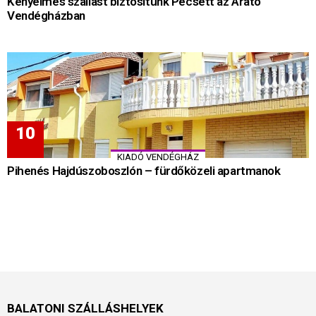
Kényelmes szállást biztosítunk Pécsett az Arató
Vendégházban
KIADÓ VENDÉGHÁZ
Pihenés Hajdúszoboszlón – fürdőközeli apartmanok
BALATONI SZÁLLÁSHELYEK