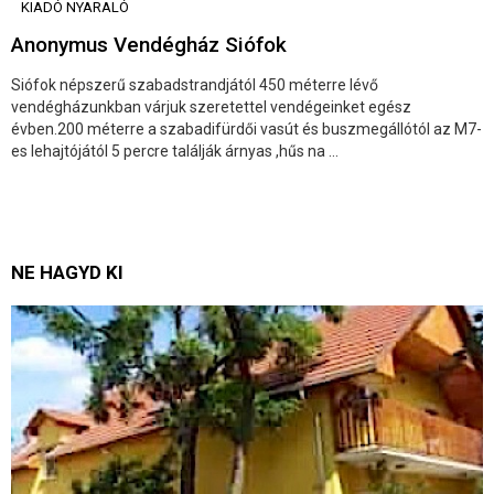
KIADÓ NYARALÓ
Anonymus Vendégház Siófok
Siófok népszerű szabadstrandjától 450 méterre lévő
vendégházunkban várjuk szeretettel vendégeinket egész
évben.200 méterre a szabadifürdői vasút és buszmegállótól az M7-
es lehajtójától 5 percre találják árnyas ,hűs na ...
NE HAGYD KI