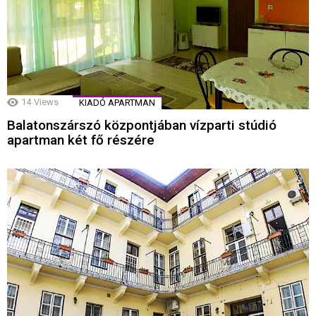
14
Views
KIADÓ APARTMAN
Balatonszárszó központjában vízparti stúdió
apartman két fő részére