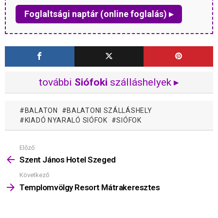
Foglaltsági naptár (online foglalás) ▸
további
Siófoki
szálláshelyek ▸
BALATON
BALATONI SZÁLLÁSHELY
KIADÓ NYARALÓ SIÓFOK
SIÓFOK
Előző
Mutass
többet
Szent János Hotel Szeged
Következő
Templomvölgy Resort Mátrakeresztes