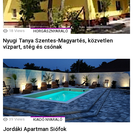
18
Views
HORGÁSZNYARALÓ
Nyugi Tanya Szentes-Magyartés, közvetlen
vízpart, stég és csónak
39
Views
KIADÓ NYARALÓ
Jordáki Apartman Siófok