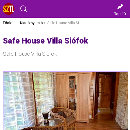
KERESÉS
Top 10
Itt vagy most:
Főoldal
Kiadó nyaraló
Safe House Villa Siófok
Safe House Villa Siófok
Safe House Villa Siófok