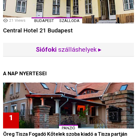
21
Views
BUDAPEST
SZÁLLODA
Central Hotel 21 Budapest
Siófoki
szálláshelyek ▸
A NAP NYERTESEI
PANZIÓ
Öreg Tisza Fogadó Kőtelek szoba kiadó a Tisza partján