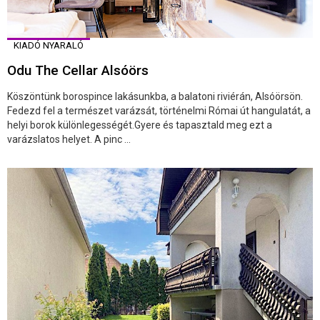
KIADÓ NYARALÓ
Odu The Cellar Alsóörs
Köszöntünk borospince lakásunkba, a balatoni riviérán, Alsóörsön.
Fedezd fel a természet varázsát, történelmi Római út hangulatát, a
helyi borok különlegességét.Gyere és tapasztald meg ezt a
varázslatos helyet. A pinc ...