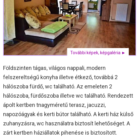
További képek, képgaléria ►
Földszinten tágas, világos nappali, modern
felszereltségű konyha illetve étkező, továbbá 2
hálószoba fürdő, wc található. Az emeleten 2
hálószoba, fürdőszoba illetve wc található. Rendezett
ápolt kertben tnagyméretű terasz, jacuzzi,
napozóágyak és kerti bútor található. A kerti ház külső
zuhanyzásra, wc használatra biztosít lehetőséget. A
zárt kertben háziállatok pihenése is biztosított.