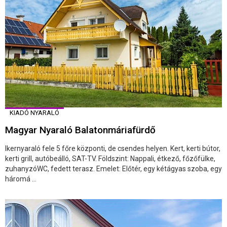
KIADÓ NYARALÓ
Magyar Nyaraló Balatonmáriafürdő
Ikernyaraló fele 5 főre központi, de csendes helyen. Kert, kerti bútor,
kerti grill, autóbeálló, SAT-TV. Földszint: Nappali, étkező, főzőfülke,
zuhanyzóWC, fedett terasz. Emelet: Előtér, egy kétágyas szoba, egy
háromá ...