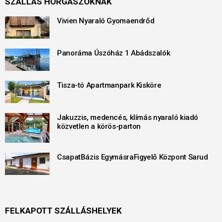
SZÁLLÁS HORGÁSZOKNAK
Vivien Nyaraló Gyomaendrőd
Panoráma Úszóház 1 Abádszalók
Tisza-tó Apartmanpark Kisköre
Jakuzzis, medencés, klímás nyaraló kiadó
közvetlen a körös-parton
CsapatBázis EgymásraFigyelő Központ Sarud
FELKAPOTT SZÁLLÁSHELYEK