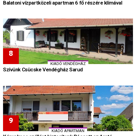
Balatoni vízpartközeli apartman 6 fő részére klímával
KIADÓ VENDÉGHÁZ
Szívünk Csücske Vendégház Sarud
KIADÓ APARTMAN