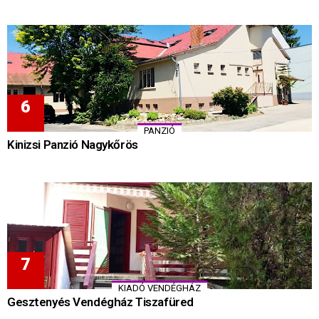
PANZIÓ
Kinizsi Panzió Nagykőrös
KIADÓ VENDÉGHÁZ
Gesztenyés Vendégház Tiszafüred