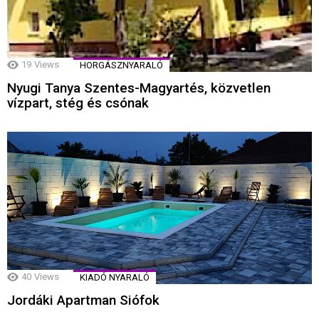
19
Views
HORGÁSZNYARALÓ
Nyugi Tanya Szentes-Magyartés, közvetlen
vízpart, stég és csónak
40
Views
KIADÓ NYARALÓ
Jordáki Apartman Siófok