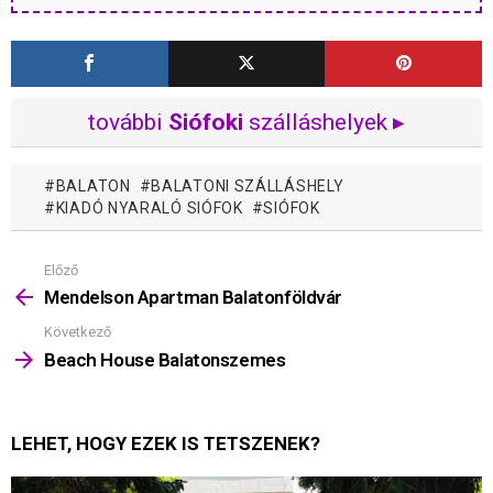
további
Siófoki
szálláshelyek ▸
BALATON
BALATONI SZÁLLÁSHELY
KIADÓ NYARALÓ SIÓFOK
SIÓFOK
Előző
Mutass
többet
Mendelson Apartman Balatonföldvár
Következő
Beach House Balatonszemes
LEHET, HOGY EZEK IS TETSZENEK?