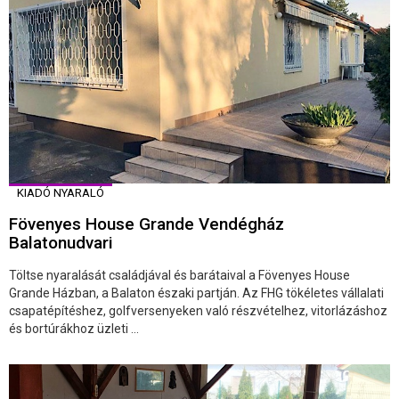
KIADÓ NYARALÓ
Fövenyes House Grande Vendégház
Balatonudvari
Töltse nyaralását családjával és barátaival a Fövenyes House
Grande Házban, a Balaton északi partján. Az FHG tökéletes vállalati
csapatépítéshez, golfversenyeken való részvételhez, vitorlázáshoz
és bortúrákhoz üzleti ...