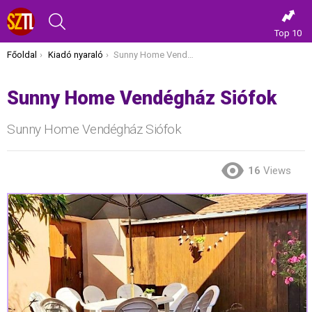
KERESÉS
Top 10
Itt vagy most:
Főoldal
Kiadó nyaraló
Sunny Home Vendégház Siófok
Sunny Home Vendégház Siófok
Sunny Home Vendégház Siófok
16
Views