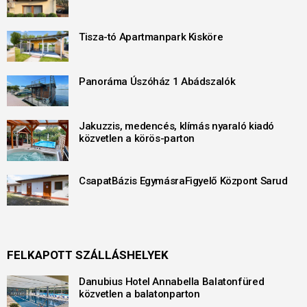
Tisza-tó Apartmanpark Kisköre
Panoráma Úszóház 1 Abádszalók
Jakuzzis, medencés, klímás nyaraló kiadó
közvetlen a körös-parton
CsapatBázis EgymásraFigyelő Központ Sarud
FELKAPOTT SZÁLLÁSHELYEK
Danubius Hotel Annabella Balatonfüred
közvetlen a balatonparton