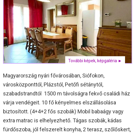
További képek, képgaléria ►
Magyarország nyári fővárosában, Siófokon,
városközponttól, Plázstól, Petőfi sétánytól,
szabadstrandtól 1500 m távolságra fekvő családi ház
várja vendégeit. 10 fő kényelmes elszállásolása
biztosított. (4+4+2 fős szobák) Mobil babaágy vagy
extra matrac is elhelyezhető. Tágas szobák, kádas
fürdőszoba, jól felszerelt konyha, 2 terasz, szőlőskert,