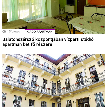
15
Views
KIADÓ APARTMAN
Balatonszárszó központjában vízparti stúdió
apartman két fő részére