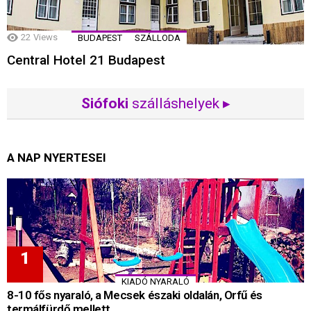
22
Views
BUDAPEST
SZÁLLODA
Central Hotel 21 Budapest
Siófoki
szálláshelyek ▸
A NAP NYERTESEI
KIADÓ NYARALÓ
8-10 fős nyaraló, a Mecsek északi oldalán, Orfű és
termálfürdő mellett