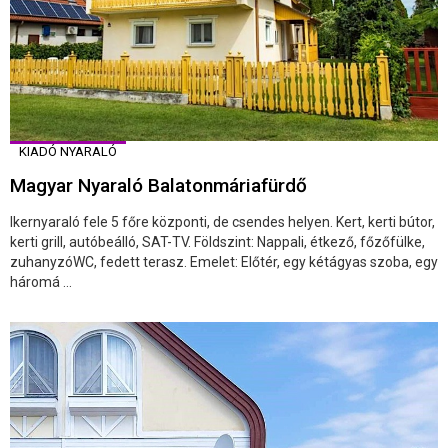
KIADÓ NYARALÓ
Magyar Nyaraló Balatonmáriafürdő
Ikernyaraló fele 5 főre központi, de csendes helyen. Kert, kerti bútor,
kerti grill, autóbeálló, SAT-TV. Földszint: Nappali, étkező, főzőfülke,
zuhanyzóWC, fedett terasz. Emelet: Előtér, egy kétágyas szoba, egy
háromá ...