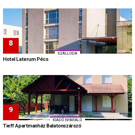
SZÁLLODA
Hotel Laterum Pécs
KIADÓ NYARALÓ
Tieff Apartmanház Balatonszárszó