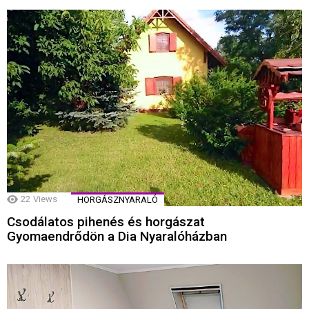
22
Views
HORGÁSZNYARALÓ
Csodálatos pihenés és horgászat
Gyomaendrődön a Dia Nyaralóházban