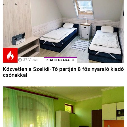
37
Views
KIADÓ NYARALÓ
Közvetlen a Szelidi-Tó partján 8 fős nyaraló kiadó
csónakkal