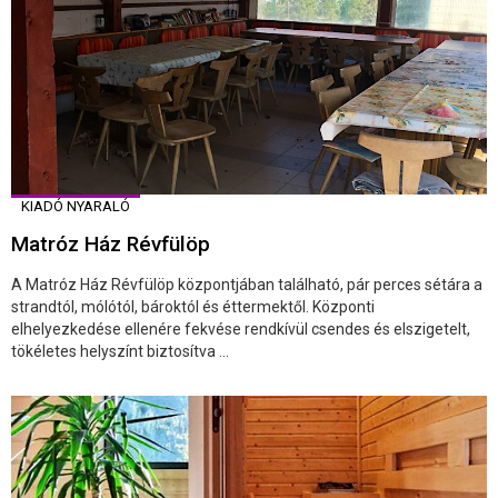
KIADÓ NYARALÓ
Matróz Ház Révfülöp
A Matróz Ház Révfülöp központjában található, pár perces sétára a
strandtól, mólótól, bároktól és éttermektől. Központi
elhelyezkedése ellenére fekvése rendkívül csendes és elszigetelt,
tökéletes helyszínt biztosítva ...