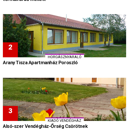
HORGÁSZNYARALÓ
Arany Tisza Apartmanház Poroszló
KIADÓ VENDÉGHÁZ
Alsó-szer Vendégház-Őrség Csörötnek