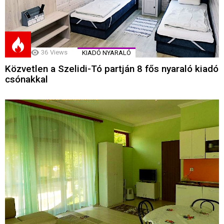
36
Views
KIADÓ NYARALÓ
Közvetlen a Szelidi-Tó partján 8 fős nyaraló kiadó
csónakkal