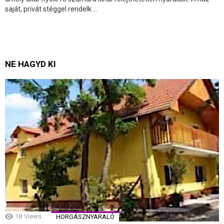
saját, privát stéggel rendelk ...
NE HAGYD KI
18
Views
HORGÁSZNYARALÓ