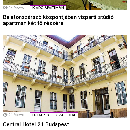
14
Views
KIADÓ APARTMAN
Balatonszárszó központjában vízparti stúdió
apartman két fő részére
21
Views
BUDAPEST
SZÁLLODA
Central Hotel 21 Budapest