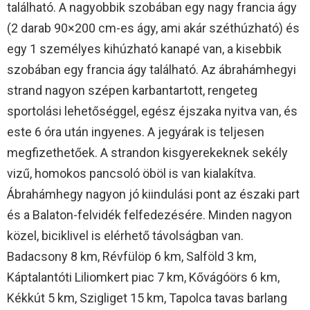
található. A nagyobbik szobában egy nagy francia ágy
(2 darab 90×200 cm-es ágy, ami akár széthúzható) és
egy 1 személyes kihúzható kanapé van, a kisebbik
szobában egy francia ágy található. Az ábrahámhegyi
strand nagyon szépen karbantartott, rengeteg
sportolási lehetőséggel, egész éjszaka nyitva van, és
este 6 óra után ingyenes. A jegyárak is teljesen
megfizethetőek. A strandon kisgyerekeknek sekély
vizű, homokos pancsoló öböl is van kialakítva.
Ábrahámhegy nagyon jó kiindulási pont az északi part
és a Balaton-felvidék felfedezésére. Minden nagyon
közel, biciklivel is elérhető távolságban van.
Badacsony 8 km, Révfülöp 6 km, Salföld 3 km,
Káptalantóti Liliomkert piac 7 km, Kővágóörs 6 km,
Kékkút 5 km, Szigliget 15 km, Tapolca tavas barlang