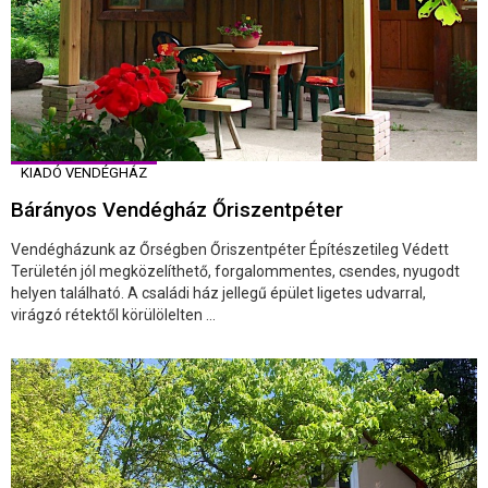
KIADÓ VENDÉGHÁZ
Bárányos Vendégház Őriszentpéter
Vendégházunk az Őrségben Őriszentpéter Építészetileg Védett
Területén jól megközelíthető, forgalommentes, csendes, nyugodt
helyen található. A családi ház jellegű épület ligetes udvarral,
virágzó rétektől körülölelten ...