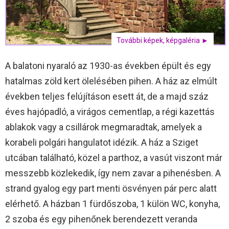
További képek, képgaléria ►
A balatoni nyaraló az 1930-as években épült és egy
hatalmas zöld kert ölelésében pihen. A ház az elmúlt
években teljes felújításon esett át, de a majd száz
éves hajópadló, a virágos cementlap, a régi kazettás
ablakok vagy a csillárok megmaradtak, amelyek a
korabeli polgári hangulatot idézik. A ház a Sziget
utcában található, közel a parthoz, a vasút viszont már
messzebb közlekedik, így nem zavar a pihenésben. A
strand gyalog egy part menti ösvényen pár perc alatt
elérhető. A házban 1 fürdőszoba, 1 külön WC, konyha,
2 szoba és egy pihenőnek berendezett veranda