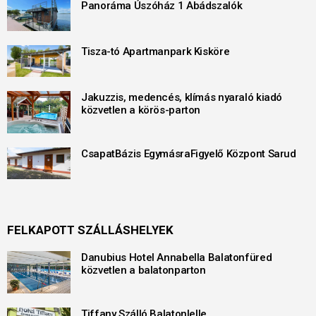
Panoráma Úszóház 1 Abádszalók
Tisza-tó Apartmanpark Kisköre
Jakuzzis, medencés, klímás nyaraló kiadó
közvetlen a körös-parton
CsapatBázis EgymásraFigyelő Központ Sarud
FELKAPOTT SZÁLLÁSHELYEK
Danubius Hotel Annabella Balatonfüred
közvetlen a balatonparton
Tiffany Szálló Balatonlelle