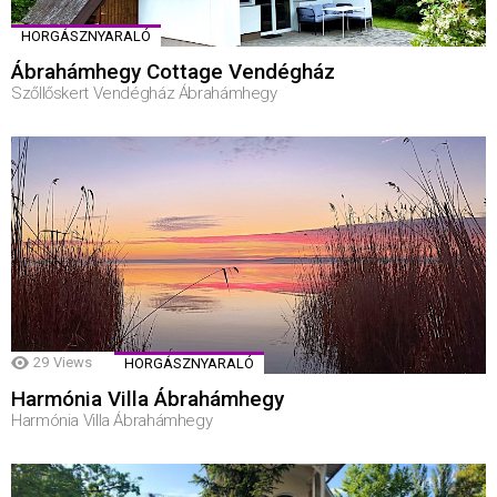
HORGÁSZNYARALÓ
Ábrahámhegy Cottage Vendégház
Szőllőskert Vendégház Ábrahámhegy
29
Views
HORGÁSZNYARALÓ
Harmónia Villa Ábrahámhegy
Harmónia Villa Ábrahámhegy