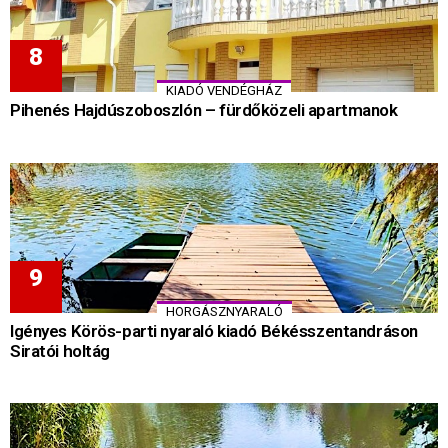
KIADÓ VENDÉGHÁZ
Pihenés Hajdúszoboszlón – fürdőközeli apartmanok
HORGÁSZNYARALÓ
Igényes Körös-parti nyaraló kiadó Békésszentandráson
Siratói holtág