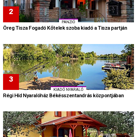
PANZIÓ
Öreg Tisza Fogadó Kőtelek szoba kiadó a Tisza partján
KIADÓ NYARALÓ
Régi Híd Nyaralóház Békésszentandrás központjában