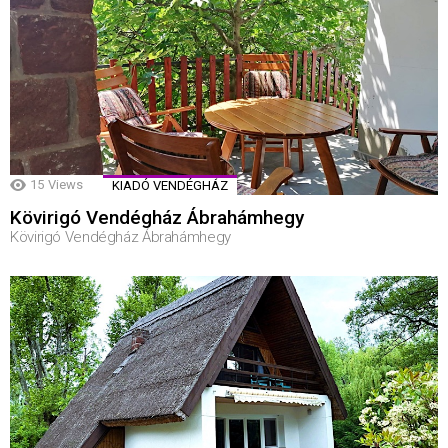
15
Views
KIADÓ VENDÉGHÁZ
Kövirigó Vendégház Ábrahámhegy
Kövirigó Vendégház Ábrahámhegy