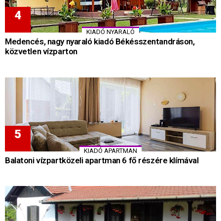
KIADÓ NYARALÓ
Medencés, nagy nyaraló kiadó Békésszentandráson,
közvetlen vízparton
KIADÓ APARTMAN
Balatoni vízpartközeli apartman 6 fő részére klímával