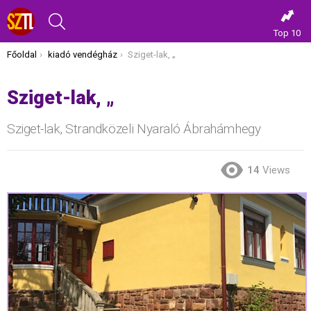
KERESÉS
Top 10
Itt vagy most:
Főoldal
kiadó vendégház
Sziget-lak, „
Sziget-lak, „
Sziget-lak, Strandközeli Nyaraló Ábrahámhegy
14
Views