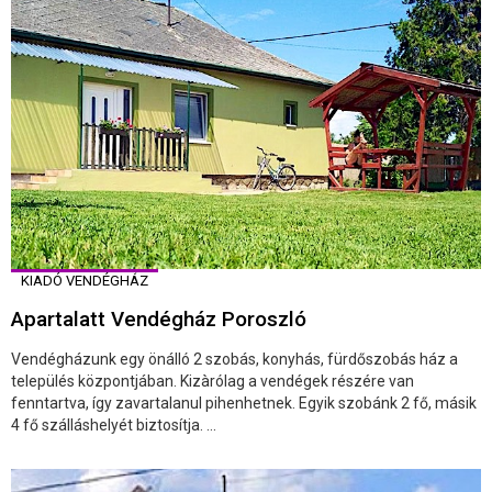
KIADÓ VENDÉGHÁZ
Apartalatt Vendégház Poroszló
Vendégházunk egy önálló 2 szobás, konyhás, fürdőszobás ház a
település központjában. Kizàrólag a vendégek részére van
fenntartva, így zavartalanul pihenhetnek. Egyik szobánk 2 fő, másik
4 fő szálláshelyét biztosítja. ...