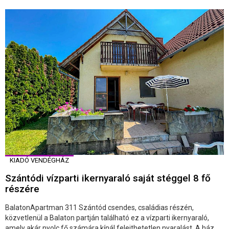
KIADÓ VENDÉGHÁZ
Szántódi vízparti ikernyaraló saját stéggel 8 fő
részére
BalatonApartman 311 Szántód csendes, családias részén,
közvetlenül a Balaton partján található ez a vízparti ikernyaraló,
amely akár nyolc fő számára kínál felejthetetlen nyaralást. A ház