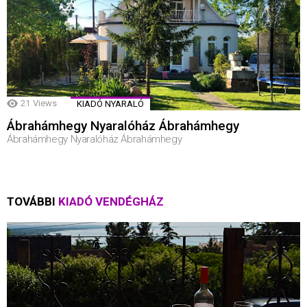
21
Views
KIADÓ NYARALÓ
Ábrahámhegy Nyaralóház Ábrahámhegy
Ábrahámhegy Nyaralóház Ábrahámhegy
TOVÁBBI
KIADÓ VENDÉGHÁZ