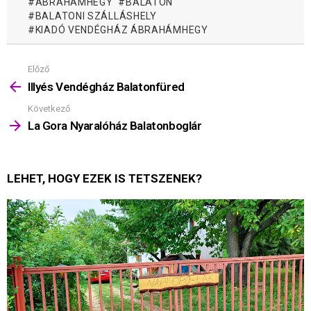
ÁBRAHÁMHEGY
BALATON
BALATONI SZÁLLÁSHELY
KIADÓ VENDÉGHÁZ ÁBRAHÁMHEGY
Előző
Mutass
többet
Illyés Vendégház Balatonfüred
Következő
La Gora Nyaralóház Balatonboglár
LEHET, HOGY EZEK IS TETSZENEK?