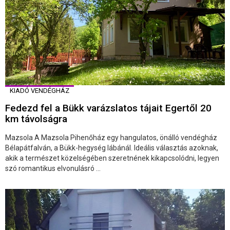
KIADÓ VENDÉGHÁZ
Fedezd fel a Bükk varázslatos tájait Egertől 20
km távolságra
Mazsola A Mazsola Pihenőház egy hangulatos, önálló vendégház
Bélapátfalván, a Bükk-hegység lábánál. Ideális választás azoknak,
akik a természet közelségében szeretnének kikapcsolódni, legyen
szó romantikus elvonulásró ...