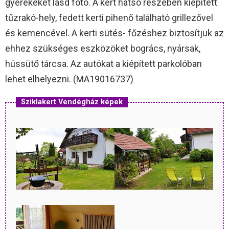
gyerekeket lásd fotó. A kert hátsó részében kiépített
tűzrakó-hely, fedett kerti pihenő található grillezővel
és kemencével. A kerti sütés- főzéshez biztosítjuk az
ehhez szükséges eszközöket bogrács, nyársak,
hússütő tárcsa. Az autókat a kiépített parkolóban
lehet elhelyezni. (MA19016737)
Sziklakert Vendégház képek