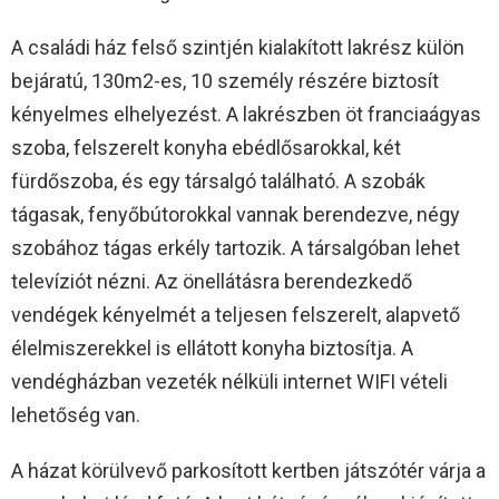
A családi ház felső szintjén kialakított lakrész külön
bejáratú, 130m2-es, 10 személy részére biztosít
kényelmes elhelyezést. A lakrészben öt franciaágyas
szoba, felszerelt konyha ebédlősarokkal, két
fürdőszoba, és egy társalgó található. A szobák
tágasak, fenyőbútorokkal vannak berendezve, négy
szobához tágas erkély tartozik. A társalgóban lehet
televíziót nézni. Az önellátásra berendezkedő
vendégek kényelmét a teljesen felszerelt, alapvető
élelmiszerekkel is ellátott konyha biztosítja. A
vendégházban vezeték nélküli internet WIFI vételi
lehetőség van.
A házat körülvevő parkosított kertben játszótér várja a