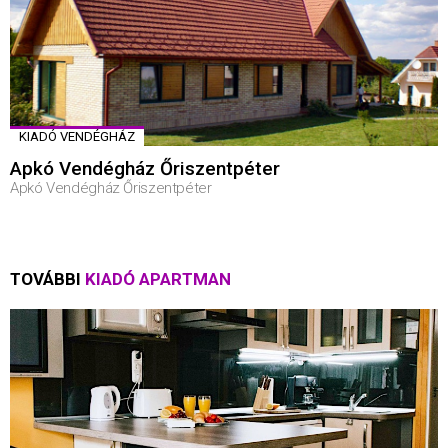
KIADÓ VENDÉGHÁZ
Apkó Vendégház Őriszentpéter
Apkó Vendégház Őriszentpéter
TOVÁBBI
KIADÓ APARTMAN