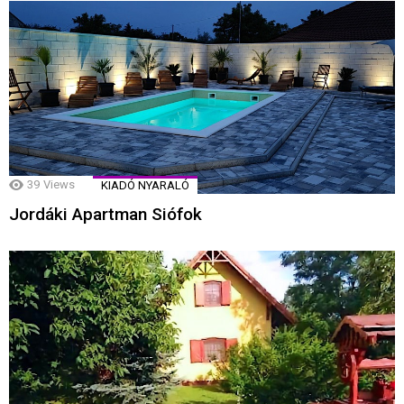
39
Views
KIADÓ NYARALÓ
Jordáki Apartman Siófok