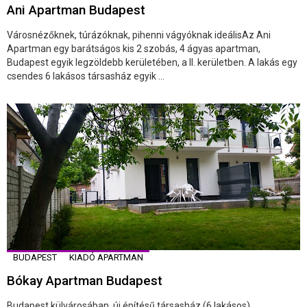
Ani Apartman Budapest
Városnézőknek, túrázóknak, pihenni vágyóknak ideálisAz Ani
Apartman egy barátságos kis 2 szobás, 4 ágyas apartman,
Budapest egyik legzöldebb kerületében, a II. kerületben. A lakás egy
csendes 6 lakásos társasház egyik ...
BUDAPEST
KIADÓ APARTMAN
Bókay Apartman Budapest
Budapest külvárosában, új építésű társasház (6 lakásos)