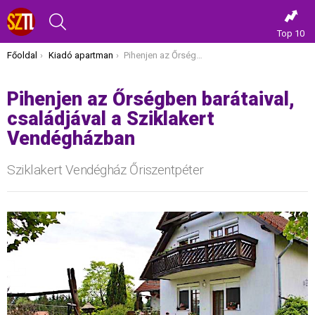
KERESÉS
Top 10
Itt vagy most:
Főoldal
Kiadó apartman
Pihenjen az Őrségben barátaival, családjával a Sziklakert Vendégházban
Pihenjen az Őrségben barátaival,
családjával a Sziklakert
Vendégházban
Sziklakert Vendégház Őriszentpéter