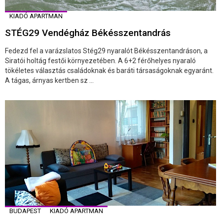
KIADÓ APARTMAN
STÉG29 Vendégház Békésszentandrás
Fedezd fel a varázslatos Stég29 nyaralót Békésszentandráson, a
Siratói holtág festői környezetében. A 6+2 férőhelyes nyaraló
tökéletes választás családoknak és baráti társaságoknak egyaránt.
A tágas, árnyas kertben sz ...
BUDAPEST
KIADÓ APARTMAN