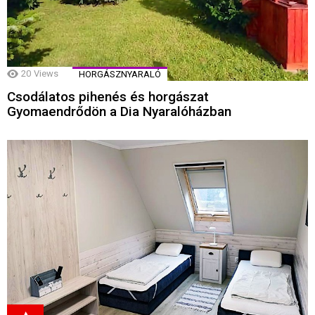
20
Views
HORGÁSZNYARALÓ
Csodálatos pihenés és horgászat
Gyomaendrődön a Dia Nyaralóházban