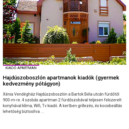
KIADÓ APARTMAN
Hajdúszoboszlón apartmanok kiadók (gyermek
kedvezmény pótágyon)
Xénia Vendégház Hajdúszoboszlón a Bartok Béla utcán fürdőtől
900-m-re. 4 szobás apartman 2 fürdőszobával teljesen felszerelt
konyhával klíma, Wifi, Tv kiadó. A kertben grillezés, és kocsibeállás
lehetőség biztosítva. ...