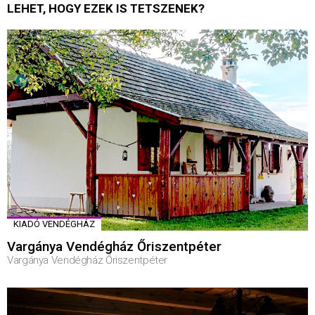
LEHET, HOGY EZEK IS TETSZENEK?
KIADÓ VENDÉGHÁZ
Vargánya Vendégház Őriszentpéter
Vargánya Vendégház Őriszentpéter