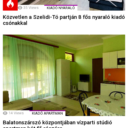
35
Views
KIADÓ NYARALÓ
Közvetlen a Szelidi-Tó partján 8 fős nyaraló kiadó
csónakkal
14
Views
KIADÓ APARTMAN
Balatonszárszó központjában vízparti stúdió