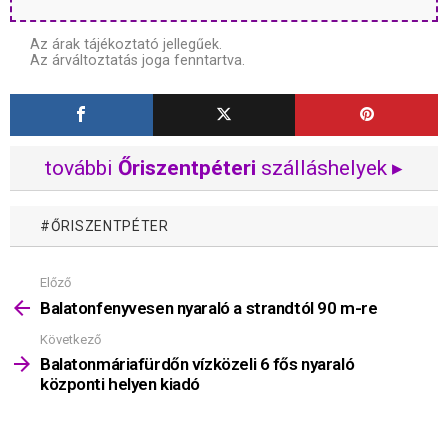
Az árak tájékoztató jellegűek.
Az árváltoztatás joga fenntartva.
további
Őriszentpéteri
szálláshelyek ▸
ŐRISZENTPÉTER
Előző
Mutass
többet
Balatonfenyvesen nyaraló a strandtól 90 m-re
Következő
Balatonmáriafürdőn vízközeli 6 fős nyaraló
központi helyen kiadó