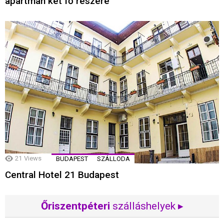
apartman két fő részére
21
Views
BUDAPEST
SZÁLLODA
Central Hotel 21 Budapest
Őriszentpéteri
szálláshelyek ▸