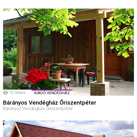
12
Views
KIADÓ VENDÉGHÁZ
Bárányos Vendégház Őriszentpéter
Bárányos Vendégház Őriszentpéter