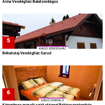
Arina Vendégház Balatonvilágos
KIADÓ VENDÉGHÁZ
Békatutaj Vendégház Sarud
KIADÓ NYARALÓ
Kényelmes nyaraló saját stéggel Békésszentandrás