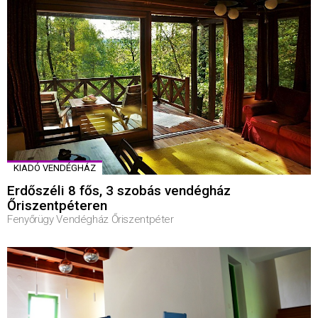
KIADÓ VENDÉGHÁZ
Erdőszéli 8 fős, 3 szobás vendégház
Őriszentpéteren
Fenyőrügy Vendégház Őriszentpéter