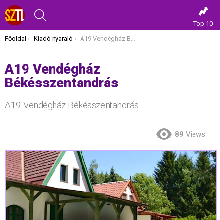
KERESÉS
Top 10
Itt vagy most:
Főoldal
Kiadó nyaraló
A19 Vendégház Békésszentandrás
A19 Vendégház
Békésszentandrás
A19 Vendégház Békésszentandrás
89
Views