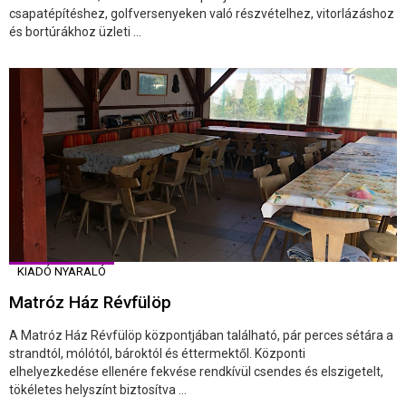
csapatépítéshez, golfversenyeken való részvételhez, vitorlázáshoz
és bortúrákhoz üzleti ...
KIADÓ NYARALÓ
Matróz Ház Révfülöp
A Matróz Ház Révfülöp központjában található, pár perces sétára a
strandtól, mólótól, bároktól és éttermektől. Központi
elhelyezkedése ellenére fekvése rendkívül csendes és elszigetelt,
tökéletes helyszínt biztosítva ...