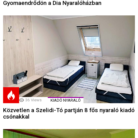
Gyomaendrődön a Dia Nyaralóházban
36
Views
KIADÓ NYARALÓ
Közvetlen a Szelidi-Tó partján 8 fős nyaraló kiadó
csónakkal