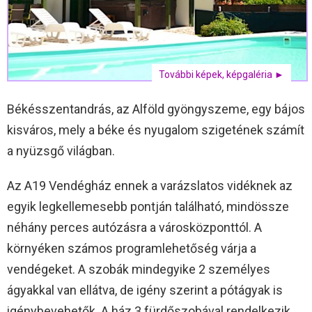
További képek, képgaléria ►
Békésszentandrás, az Alföld gyöngyszeme, egy bájos
kisváros, mely a béke és nyugalom szigetének számít
a nyüzsgő világban.
Az A19 Vendégház ennek a varázslatos vidéknek az
egyik legkellemesebb pontján található, mindössze
néhány perces autózásra a városközponttól. A
környéken számos programlehetőség várja a
vendégeket. A szobák mindegyike 2 személyes
ágyakkal van ellátva, de igény szerint a pótágyak is
igénybevehetők. A ház 3 fürdőszobával rendelkezik,