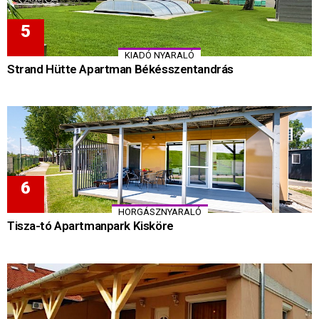
KIADÓ NYARALÓ
Strand Hütte Apartman Békésszentandrás
HORGÁSZNYARALÓ
Tisza-tó Apartmanpark Kisköre