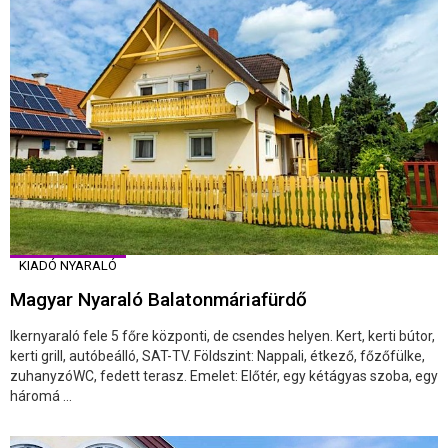
KIADÓ NYARALÓ
Magyar Nyaraló Balatonmáriafürdő
Ikernyaraló fele 5 főre központi, de csendes helyen. Kert, kerti bútor,
kerti grill, autóbeálló, SAT-TV. Földszint: Nappali, étkező, főzőfülke,
zuhanyzóWC, fedett terasz. Emelet: Előtér, egy kétágyas szoba, egy
háromá ...