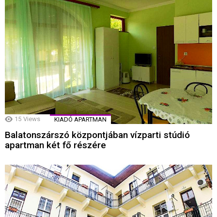
15
Views
KIADÓ APARTMAN
Balatonszárszó központjában vízparti stúdió
apartman két fő részére