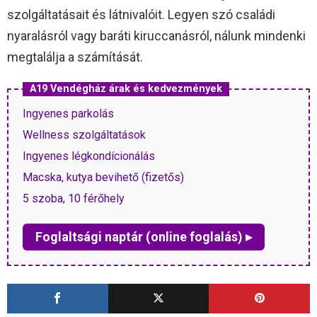
szolgáltatásait és látnivalóit. Legyen szó családi
nyaralásról vagy baráti kiruccanásról, nálunk mindenki
megtalálja a számítását.
A19 Vendégház árak és kedvezmények
Ingyenes parkolás
Wellness szolgáltatások
Ingyenes légkondícionálás
Macska, kutya bevihető (fizetős)
5 szoba, 10 férőhely
Foglaltsági naptár (online foglalás) ▸