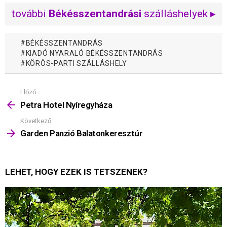
további
Békésszentandrási
szálláshelyek ▸
BÉKÉSSZENTANDRÁS
KIADÓ NYARALÓ BÉKÉSSZENTANDRÁS
KÖRÖS-PARTI SZÁLLÁSHELY
Előző
Mutass
többet
Petra Hotel Nyíregyháza
Következő
Garden Panzió Balatonkeresztúr
LEHET, HOGY EZEK IS TETSZENEK?