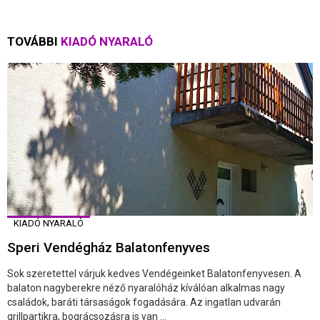
TOVÁBBI
KIADÓ NYARALÓ
KIADÓ NYARALÓ
Speri Vendégház Balatonfenyves
Sok szeretettel várjuk kedves Vendégeinket Balatonfenyvesen. A
balaton nagyberekre néző nyaralóház kíválóan alkalmas nagy
családok, baráti társaságok fogadására. Az ingatlan udvarán
grillpartikra, bográcsozásra is van ...