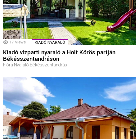
17
Views
KIADÓ NYARALÓ
Kiadó vízparti nyaraló a Holt Körös partján
Békésszentandráson
Flóra Nyaraló Békésszentandrás