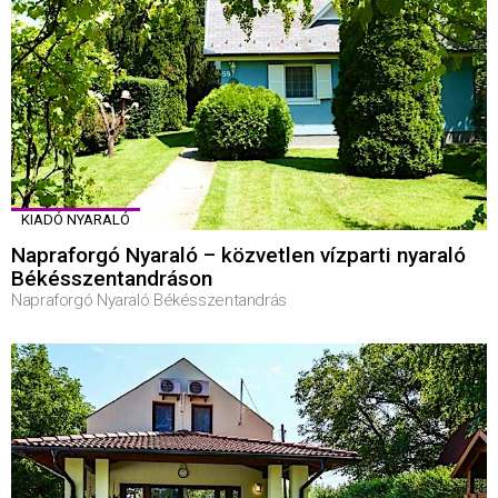
KIADÓ NYARALÓ
Napraforgó Nyaraló – közvetlen vízparti nyaraló
Békésszentandráson
Napraforgó Nyaraló Békésszentandrás