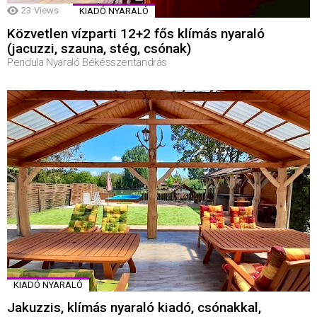
23
Views
KIADÓ NYARALÓ
Közvetlen vízparti 12+2 fős klímás nyaraló
(jacuzzi, szauna, stég, csónak)
Pendula Nyaraló Békésszentandrás
KIADÓ NYARALÓ
Jakuzzis, klímás nyaraló kiadó, csónakkal,