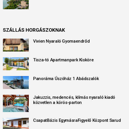
SZÁLLÁS HORGÁSZOKNAK
Vivien Nyaraló Gyomaendrőd
Tisza-tó Apartmanpark Kisköre
Panoráma Úszóház 1 Abádszalók
Jakuzzis, medencés, klímás nyaraló kiadó
közvetlen a körös-parton
CsapatBázis EgymásraFigyelő Központ Sarud